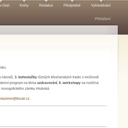
v čísel
Knihy
Redakce
Předplatné
Vyhledávání
Přihlášení
ísku.
 a národů,
3. bohoslužby
různých křesťanských tradic s možností
denní program na téma
uzdravování
,
6.
workshopy
na rozličná
o novogotického zámku Hluboká.
blazenin@tiscali.cz
.