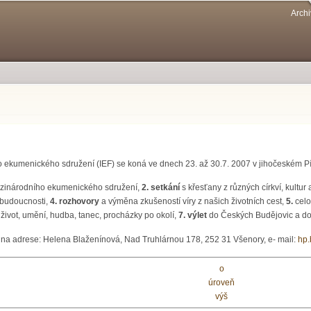
Přejít k
Archi
hlavnímu
obsahu
 ekumenického sdružení (IEF) se koná ve dnech 23. až 30.7. 2007 v jihočeském P
ezinárodního ekumenického sdružení,
2. setkání
s křesťany z různých církví, kultur
v budoucnosti,
4. rozhovory
a výměna zkušeností víry z našich životních cest,
5.
celo
 život, umění, hudba, tanec, procházky po okolí,
7. výlet
do Českých Budějovic a d
 na adrese: Helena Blaženínová, Nad Truhlárnou 178, 252 31 Všenory, e- mail:
hp.
o
úroveň
výš