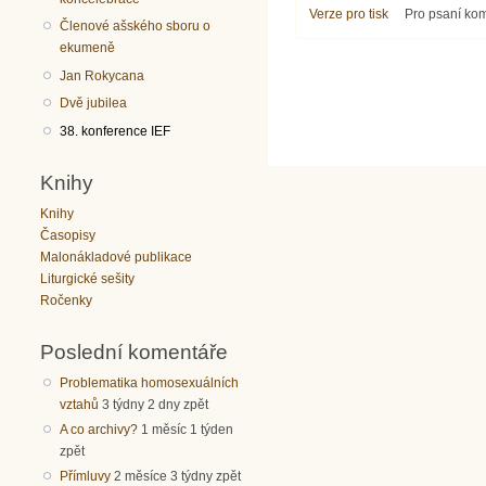
Verze pro tisk
Pro psaní ko
Členové ašského sboru o
ekumeně
Jan Rokycana
Dvě jubilea
38. konference IEF
Knihy
Knihy
Časopisy
Malonákladové publikace
Liturgické sešity
Ročenky
Poslední komentáře
Problematika homosexuálních
vztahů
3 týdny 2 dny zpět
A co archivy?
1 měsíc 1 týden
zpět
Přímluvy
2 měsíce 3 týdny zpět