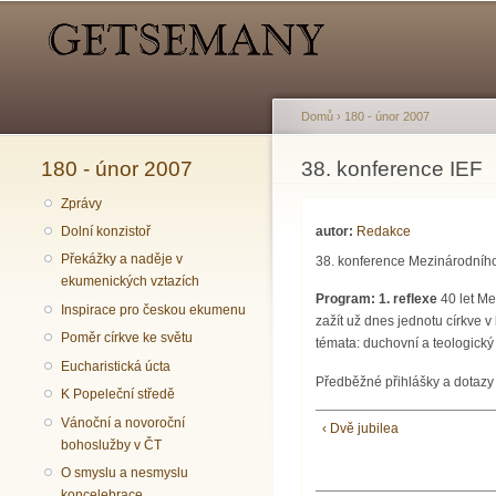
Hlavní menu
Sekundární menu
Domů
›
180 - únor 2007
180 - únor 2007
Jste zde
38. konference IEF
Zprávy
autor:
Redakce
Dolní konzistoř
Překážky a naděje v
38. konference Mezinárodního
ekumenických vztazích
Program:
1.
reflexe
40 let M
Inspirace pro českou ekumenu
zažít už dnes jednotu církve 
Poměr církve ke světu
témata: duchovní a teologický
Eucharistická úcta
Předběžné přihlášky a dotazy
K Popeleční středě
Vánoční a novoroční
‹ Dvě jubilea
bohoslužby v ČT
O smyslu a nesmyslu
koncelebrace