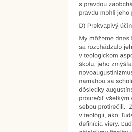
s pravdou zaobchá
pravdu mohli jeho 
D) Prekvapivý úči
My môžeme dnes le
sa rozchádzalo jeh
v teologickom aspe
školu, jeho zmýšľa
novoaugustinizmus,
námahou sa scholas
dôsledky augustíns
protirečiť všetkým 
sebou protirečili.
v teológii, ako: ľu
definícia viery. Ľ