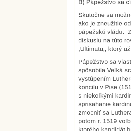
B) Pápežstvo sa cí
Skutočne sa možno
ako je zneužitie o
pápežskú vládu. Zav
diskusiu na túto ro
,Ultimatu‚, ktorý u
Pápežstvo sa vlast
spôsobila Veľká sc
vystúpením Luthe
koncilu v Pise (15
s niekoľkými kardin
sprisahanie kardiná
zmocniť sa Luthera
potom r. 1519 voľb
ktorého kandidát b