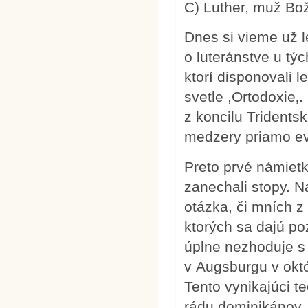
C) Luther, muž Bo
Dnes si vieme už l
o luteránstve u týc
ktorí disponovali l
svetle ,Ortodoxie‚
z koncilu Tridents
medzery priamo ev
Preto prvé námietk
zanechali stopy. N
otázka, či mních 
ktorých sa dajú po
úplne nezhoduje s
v Augsburgu v okt
Tento vynikajúci t
rádu dominikánov,