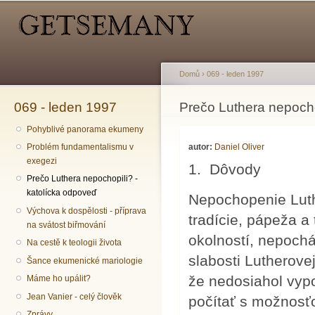
Hlavní menu
Sekundární menu
Př
hl
o
Domů
›
069 - leden 1997
069 - leden 1997
Jste zde
Prečo Luthera nepocho
Pohyblivé panorama ekumeny
autor:
Daniel Oliver
Problém fundamentalismu v
exegezi
1. Dôvody
Prečo Luthera nepochopili? -
katolícka odpoveď
Nepochopenie Luth
Výchova k dospělosti - příprava
tradície, pápeža a
na svátost biřmování
okolností, nepoch
Na cestě k teologii života
slabosti Lutherovej 
Šance ekumenické mariologie
že nedosiahol vypo
Máme ho upálit?
Jean Vanier - celý člověk
počítať s možnosť
Zprávy