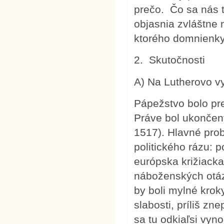
prečo. Čo sa nás t
objasnia zvláštne n
ktorého domnienky 
2. Skutočnosti
A) Na Lutherovo vy
Pápežstvo bolo pr
Práve bol ukončený
1517). Hlavné prob
politického rázu: 
európska križiacka
náboženských otáz
by boli mylné krok
slabosti, príliš zn
sa tu odkiaľsi vyn