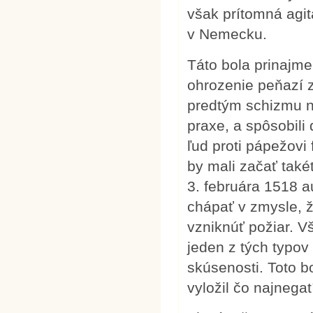
však prítomná agitá
v Nemecku.
Táto bola prinajme
ohrozenie peňazí z 
predtým schizmu n
praxe, a spôsobil
ľud proti pápežovi
by mali začať také
3. februára 1518 
chápať v zmysle, 
vzniknúť požiar. V
jeden z tých typo
skúsenosti. Toto b
vyložil čo najnegat