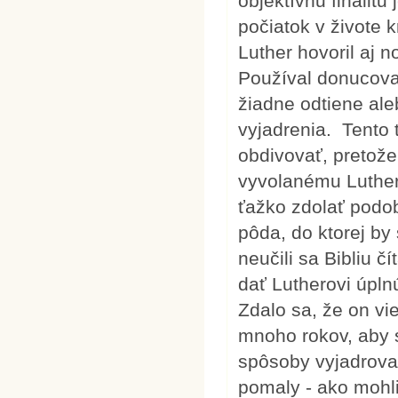
objektívnu finalitu
počiatok v živote k
Luther hovoril aj
Používal donucovac
žiadne odtiene ale
vyjadrenia. Tento
obdivovať, pretož
vyvolanému Luthero
ťažko zdolať podob
pôda, do ktorej by 
neučili sa Bibliu 
dať Lutherovi úpln
Zdalo sa, že on vi
mnoho rokov, aby s
spôsoby vyjadrovani
pomaly - ako mohli 