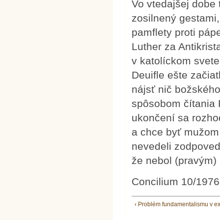
Vo vtedajšej dobe 
zosilnený gestami,
pamflety proti páp
Luther za Antikrist
v katolíckom svete
Deuifle ešte začia
nájsť nič božského!
spôsobom čítania P
ukončení sa rozhod
a chce byť mužom vi
nevedeli zodpoved
že nebol (pravým) 
Concilium 10/1976
‹ Problém fundamentalismu v e