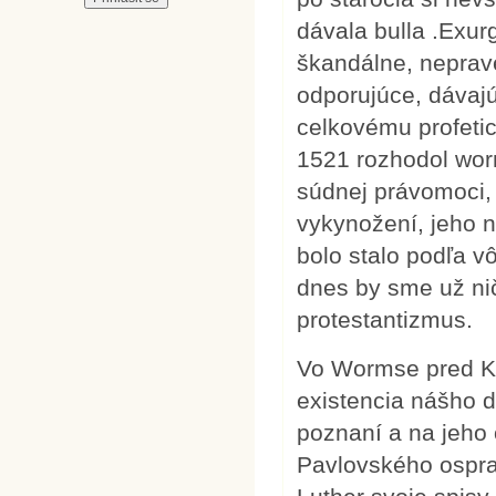
dávala bulla .Exu
škandálne, nepravé
odporujúce, dávajú
celkovému profeti
1521 rozhodol worm
súdnej právomoci, 
vykynožení, jeho 
bolo stalo podľa vô
dnes by sme už nič
protestantizmus.
Vo Wormse pred Ka
existencia nášho 
poznaní a na jeho
Pavlovského osprav