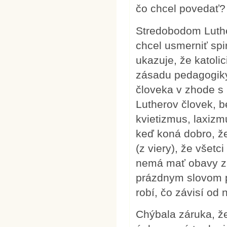
čo chcel povedať?
Stredobodom Luther
chcel usmerniť spi
ukazuje, že katoli
zásadu pedagogiky j
človeka v zhode s 
Lutherov človek, 
kvietizmus, laxizm
keď koná dobro, že
(z viery), že všet
nemá mať obavy z 
prázdnym slovom p
robí, čo závisí od 
Chýbala záruka, ž