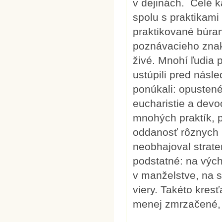
v dejinách. Celé k
spolu s praktikami
praktikované búra
poznávacieho znaku
živé. Mnohí ľudia 
ustúpili pred násle
ponúkali: opustené
eucharistie a devo
mnohých praktík, 
oddanosť rôznych ľ
neobhajoval strate
podstatné: na výcho
v manželstve, na s
viery. Takéto kresť
menej zmrzačené,