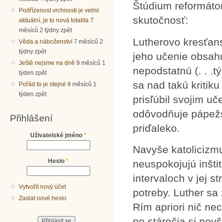
Štúdium reformáto
Podřízenost vrchnosti je velmi
skutočnosť:
aktuální, je to nová totalita
7
měsíců 2 týdny zpět
Lutherovo kresťans
Věda a náboženství
7 měsíců 2
týdny zpět
jeho učenie obsahu
Ještě nejsme na dně
9 měsíců 1
nepodstatnú (. . .
týden zpět
sa nad takú kritik
Pořád to je stejné
9 měsíců 1
týden zpět
prisľúbil svojim u
odôvodňuje pápežs
Přihlášení
priďaleko.
Uživatelské jméno
*
Navyše katolicizmu
Heslo
*
neuspokojujú inštit
intervaloch v jej 
Vytvořit nový účet
potreby. Luther sa
Zaslat nové heslo
Rím apriori nič nec
po stáročia si nev