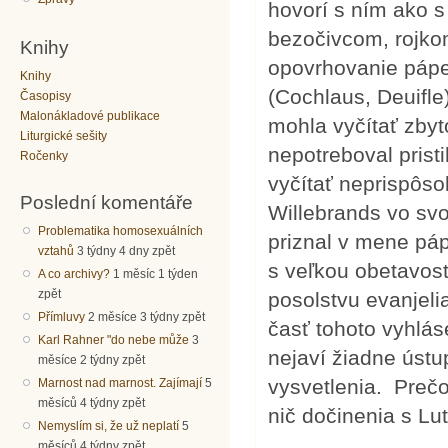
hovorí s ním ako 
bezočivcom, rojk
Knihy
opovrhovanie pápež
Knihy
(Cochlaus, Deuifle
Časopisy
Malonákladové publikace
mohla vyčítať zbyt
Liturgické sešity
nepotreboval pris
Ročenky
vyčítať neprispôso
Poslední komentáře
Willebrands vo svo
Problematika homosexuálních
priznal v mene pá
vztahů
3 týdny 4 dny zpět
s veľkou obetavos
A co archivy?
1 měsíc 1 týden
zpět
posolstvu evanjeli
Přímluvy
2 měsíce 3 týdny zpět
časť tohoto vyhlás
Karl Rahner "do nebe může
3
nejaví žiadne ústu
měsíce 2 týdny zpět
vysvetlenia. Prečo
Marnost nad marnost. Zajímají
5
měsíců 4 týdny zpět
nič dočinenia s L
Nemyslím si, že už neplatí
5
měsíců 4 týdny zpět