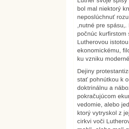
Luther svoje spisy
bol mal niektorý k
neposlúchnuť rozum
,nutné pre spásu‚. 
počnúc kurfirstom
Lutherovou istoto
ekonomickému, filo
ku vzniku moderné
Dejiny protestanti
stať pohnútkou k o
doktrinálnu a nábo
pokračujúcom eku
vedomie, alebo je
ktorý vytryskol z je
cirkvi voči Luthero