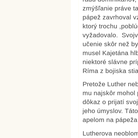
zmýšľanie práve ta
pápež zavrhoval vz
ktorý trochu ,pobl
vyžadovalo. Svojv
učenie skôr než by
musel Kajetána hlb
niektoré slávne pr
Ríma z bojiska sti
Pretože Luther neb
mu najskôr mohol 
dôkaz o prijatí svo
jeho úmyslov. Táto
apelom na pápeža 
Lutherova neoblom