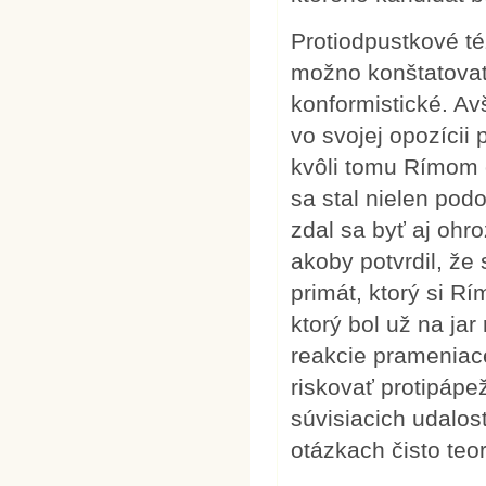
Protiodpustkové té
možno konštatovať
konformistické. Av
vo svojej opozícii 
kvôli tomu Rímom 
sa stal nielen pod
zdal sa byť aj ohr
akoby potvrdil, ž
primát, ktorý si Rí
ktorý bol už na ja
reakcie prameniacej
riskovať protipápe
súvisiacich udalos
otázkach čisto teo