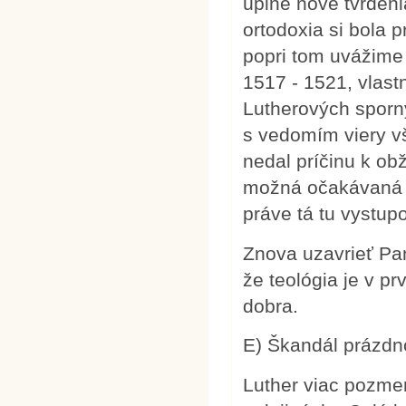
úplne nové tvrdeni
ortodoxia si bola p
popri tom uvážime 
1517 - 1521, vlast
Lutherových sporn
s vedomím viery v
nedal príčinu k ob
možná očakávaná re
práve tá tu vystup
Znova uzavrieť Pa
že teológia je v pr
dobra.
E) Škandál prázdno
Luther viac pozmen