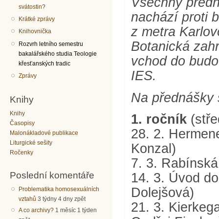
Všechny předná
svátostin?
nachází proti 
Krátké zprávy
z metra Karlov
Knihovnička
Botanická zahr
Rozvrh letního semestru
bakalářského studia Teologie
vchod do budo
křesťanských tradic
IES.
Zprávy
Na přednášky 
Knihy
Knihy
1. ročník
(stře
Časopisy
28. 2. Hermene
Malonákladové publikace
Liturgické sešity
Konzal)
Ročenky
7. 3. Rabínská
Poslední komentáře
14. 3. Úvod do 
Dolejšová)
Problematika homosexuálních
vztahů
3 týdny 4 dny zpět
21. 3. Kierkeg
A co archivy?
1 měsíc 1 týden