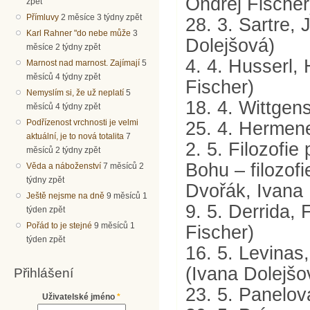
Ondřej Fischer
zpět
Přímluvy
2 měsíce 3 týdny zpět
28. 3. Sartre,
Karl Rahner "do nebe může
3
Dolejšová)
měsíce 2 týdny zpět
4. 4. Husserl,
Marnost nad marnost. Zajímají
5
měsíců 4 týdny zpět
Fischer)
Nemyslím si, že už neplatí
5
18. 4. Wittgen
měsíců 4 týdny zpět
25. 4. Hermene
Podřízenost vrchnosti je velmi
aktuální, je to nová totalita
7
2. 5. Filozofie
měsíců 2 týdny zpět
Bohu – filozof
Věda a náboženství
7 měsíců 2
týdny zpět
Dvořák, Ivana 
Ještě nejsme na dně
9 měsíců 1
9. 5. Derrida,
týden zpět
Pořád to je stejné
9 měsíců 1
Fischer)
týden zpět
16. 5. Levinas
(Ivana Dolejšo
Přihlášení
23. 5. Panelov
Uživatelské jméno
*