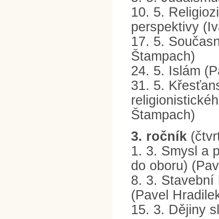
10. 5. Religioz
perspektivy (
17. 5. Součas
Štampach)
24. 5. Islám (
31. 5. Křesťan
religionistické
Štampach)
3. ročník
(čtvr
1. 3. Smysl a 
do oboru) (Pav
8. 3. Stavební
(Pavel Hradile
15. 3. Dějiny s