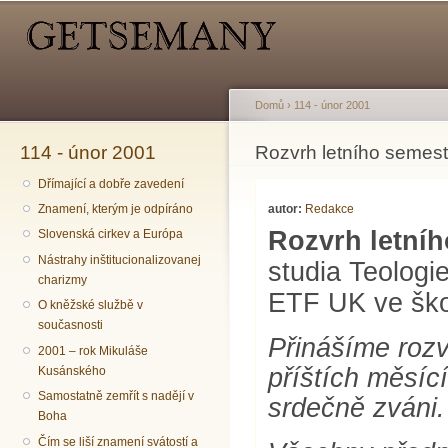
Hlavní menu
Sekundární menu
Př
hl
o
Domů
›
114 - únor 2001
114 - únor 2001
Jste zde
Rozvrh letního semest
Dřímající a dobře zavedení
autor:
Redakce
Znamení, kterým je odpíráno
Rozvrh letní
Slovenská cirkev a Európa
Nástrahy inštitucionalizovanej
studia Teologi
charizmy
ETF UK ve ško
O kněžské službě v
současnosti
Přinášíme rozv
2001 – rok Mikuláše
příštích měsíc
Kusánského
Samostatně zemřít s nadějí v
srdečně zváni.
Boha
Čím se liší znamení svátostí a