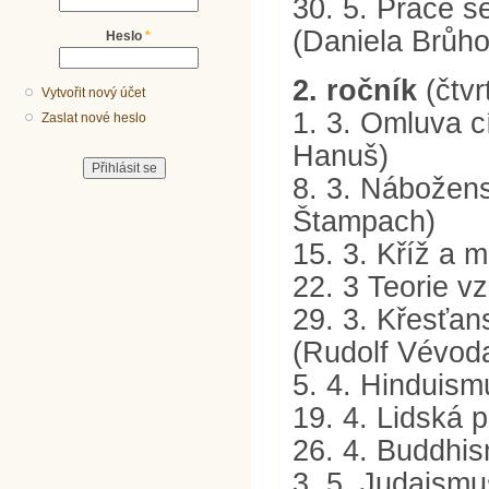
30. 5. Práce s
(Daniela Brůh
Heslo
*
2. ročník
(čtvr
Vytvořit nový účet
1. 3. Omluva cí
Zaslat nové heslo
Hanuš)
8. 3. Náboženst
Štampach)
15. 3. Kříž a m
22. 3 Teorie v
29. 3. Křesťans
(Rudolf Vévod
5. 4. Hinduism
19. 4. Lidská p
26. 4. Buddhi
3. 5. Judaism