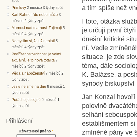
zpět
a tím spíše než vn
Přímluvy
2 měsíce 3 týdny zpět
Karl Rahner "do nebe může
3
I toto, otázka služ
měsíce 2 týdny zpět
Marnost nad marnost. Zajímají
5
je určují první čty
měsíců 4 týdny zpět
dnešní kritické si
Nemyslím si, že už neplatí
5
ní. Vedle zmíněné
měsíců 4 týdny zpět
Podřízenost vrchnosti je velmi
situace, je zde s
aktuální, je to nová totalita
7
téma, dále sociolo
měsíců 2 týdny zpět
K. Balázse, a posl
Věda a náboženství
7 měsíců 2
týdny zpět
synody biskupství
Ještě nejsme na dně
9 měsíců 1
týden zpět
Jan Konzal hovoří 
Pořád to je stejné
9 měsíců 1
polovině dvacátého
týden zpět
selhání sebeuspok
Přihlášení
establišmentem si
zmíněné pány ve š
Uživatelské jméno
*