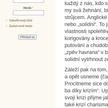
každý z nás, kdo 
Heslo
*
my svá žehnání, bi
strůjcem. Anglické
Vytvořit nový účet
nebo „solidní“. To 
Zaslat nové heslo
vlastnosti spolehli
korigovány a kroce
putování a chudobu
„zpěv havrana“ v 
solidní vytrhnout z
Záleží pak na tom
a opět usneme (ča
Procitneme sice do
ba díky krizím“. U
svoji krizi přijme 
také krizí charisma