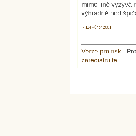
mimo jiné vyzývá n
výhradně pod špič
‹ 114 - únor 2001
Verze pro tisk
Pr
zaregistrujte
.