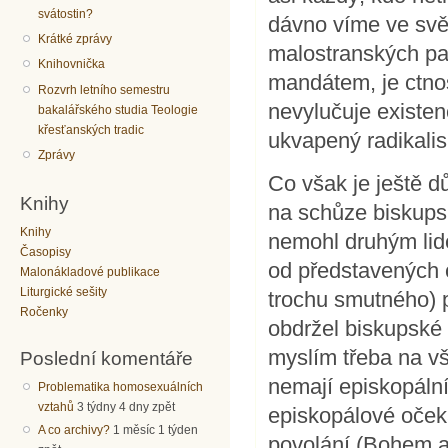
svátostin?
dávno víme ve svět
Krátké zprávy
malostranských pa
Knihovnička
mandátem, je ctno
Rozvrh letního semestru
nevylučuje existe
bakalářského studia Teologie
křesťanských tradic
ukvapený radikalis
Zprávy
Co však je ještě dů
Knihy
na schůze biskups
Knihy
nemohl druhým li
Časopisy
od představených c
Malonákladové publikace
Liturgické sešity
trochu smutného) p
Ročenky
obdržel biskupské 
myslím třeba na vše
Poslední komentáře
nemají episkopální 
Problematika homosexuálních
vztahů
3 týdny 4 dny zpět
episkopálové oček
A co archivy?
1 měsíc 1 týden
povolání (Bohem a 