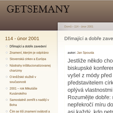
Hlavní menu
Sekundární menu
Př
hl
o
Domů
›
114 - únor 2001
114 - únor 2001
Jste zde
Dřímající a dobře zav
Dřímající a dobře zavedení
autor:
Jan Spousta
Znamení, kterým je odpíráno
Slovenská cirkev a Európa
Jestliže někdo ch
Nástrahy inštitucionalizovanej
biskupské konferen
charizmy
vyšel z módy před p
O kněžské službě v
představitelem cí
současnosti
2001 – rok Mikuláše
oplývá vlastnostm
Kusánského
Rozumějte dobře: n
Samostatně zemřít s nadějí v
nepřekročí míru d
Boha
asi každý, kdo netr
Čím se liší znamení svátostí a