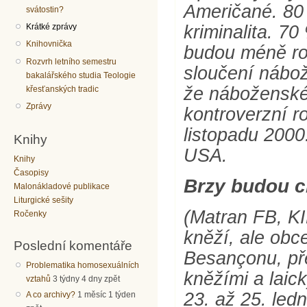
Američané. 80
svátostin?
kriminalita. 70
Krátké zprávy
Knihovnička
budou méně roz
Rozvrh letního semestru
sloučení nábož
bakalářského studia Teologie
že náboženské 
křesťanských tradic
Zprávy
kontroverzní r
listopadu 200
Knihy
USA.
Knihy
Časopisy
Brzy budou c
Malonákladové publikace
Liturgické sešity
(Matran FB, KI
Ročenky
kněží, ale obce
Poslední komentáře
Besançonu, př
Problematika homosexuálních
kněžími a laic
vztahů
3 týdny 4 dny zpět
23. až 25. led
A co archivy?
1 měsíc 1 týden