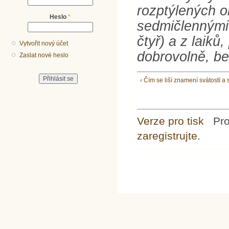
rozptýlených o
Heslo
*
sedmičlennými 
čtyř) a z laik
Vytvořit nový účet
dobrovolně, b
Zaslat nové heslo
‹ Čím se liší znamení svátostí a 
Verze pro tisk
Pr
zaregistrujte
.