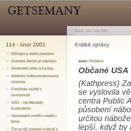
Hlavní menu
Sekundární menu
Př
hl
o
Domů
›
114 - únor 2001
114 - únor 2001
Jste zde
Krátké zprávy
Dřímající a dobře zavedení
autor:
Redakce
Znamení, kterým je odpíráno
Občané USA si
Slovenská cirkev a Európa
Nástrahy inštitucionalizovanej
(Kathpress) Za
charizmy
O kněžské službě v
se vyslovila 
současnosti
centra Public 
2001 – rok Mikuláše
působení nábo
Kusánského
Samostatně zemřít s nadějí v
určitou nábože
Boha
lepší, když by
Čím se liší znamení svátostí a