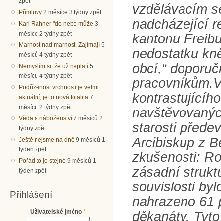
zpět
vzdělávacím s
Přímluvy
2 měsíce 3 týdny zpět
nadcházející r
Karl Rahner "do nebe může
3
měsíce 2 týdny zpět
kantonu Freibu
Marnost nad marnost. Zajímají
5
nedostatku kně
měsíců 4 týdny zpět
obcí,“ doporuč
Nemyslím si, že už neplatí
5
měsíců 4 týdny zpět
pracovníkům.V
Podřízenost vrchnosti je velmi
kontrastujícíh
aktuální, je to nová totalita
7
měsíců 2 týdny zpět
navštěvovanýc
Věda a náboženství
7 měsíců 2
starosti předev
týdny zpět
Arcibiskup z B
Ještě nejsme na dně
9 měsíců 1
týden zpět
zkušenosti: Ro
Pořád to je stejné
9 měsíců 1
zásadní struktu
týden zpět
souvislosti by
Přihlášení
nahrazeno 61 
Uživatelské jméno
*
děkanáty. Tyto