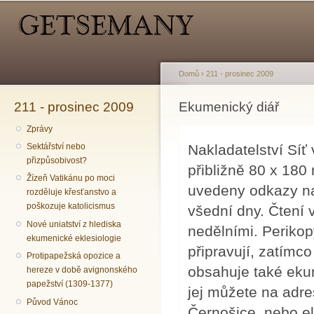
Hlavní menu
Sekundární menu
Př
hl
o
Domů
›
211 - prosinec 2009
211 - prosinec 2009
Jste zde
Ekumenický diář
Zprávy
Nakladatelství Sí
Sektářství nebo
přizpůsobivost?
přibližně 80 x 180
Žízeň Vatikánu po moci
uvedeny odkazy na
rozděluje křesťanstvo a
poškozuje katolicismus
všední dny. Čtení 
Nové uniatství z hlediska
nedělními. Perikop
ekumenické eklesiologie
připravují, zatímco
Protipapežská opozice a
obsahuje také eku
hereze v době avignonského
papežství (1309-1377)
jej můžete na adr
Původ Vánoc
Černošice, nebo e