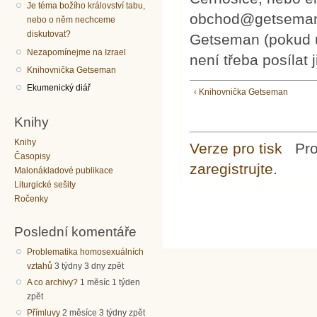
Je téma božího království tabu,
obchod@getsemany.
nebo o něm nechceme
diskutovat?
Getseman (pokud u
Nezapomínejme na Izrael
není třeba posílat 
Knihovnička Getseman
Ekumenický diář
‹ Knihovnička Getseman
Knihy
Knihy
Verze pro tisk
Pr
Časopisy
zaregistrujte
.
Malonákladové publikace
Liturgické sešity
Ročenky
Poslední komentáře
Problematika homosexuálních
vztahů
3 týdny 3 dny zpět
A co archivy?
1 měsíc 1 týden
zpět
Přímluvy
2 měsíce 3 týdny zpět