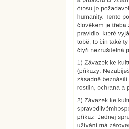
étosu je požadavek
humanity. Tento p
člověkem je třeba z
pravidlo, které vyj
tobě, to čin také 
čtyři nezrušitelná 
1) Závazek ke kult
(příkazy: Nezabiješ!
zásadně beznásilí v
rostlin, ochrana a
2) Závazek ke kult
spravedlivémhospo
příkaz: Jednej spra
užívání má zárove