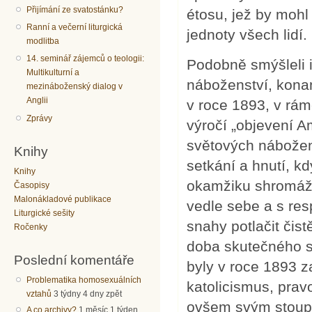
Přijímání ze svatostánku?
étosu, jež by moh
Ranní a večerní liturgická
jednoty všech lidí.
modlitba
14. seminář zájemců o teologii:
Podobně smýšleli i
Multikulturní a
náboženství, konan
mezináboženský dialog v
Anglii
v roce 1893, v rá
Zprávy
výročí „objevení 
světových nábožens
Knihy
setkání a hnutí, k
Knihy
okamžiku shromážd
Časopisy
Malonákladové publikace
vedle sebe a s res
Liturgické sešity
snahy potlačit čis
Ročenky
doba skutečného sm
Poslední komentáře
byly v roce 1893 z
Problematika homosexuálních
katolicismus, prav
vztahů
3 týdny 4 dny zpět
ovšem svým stoup
A co archivy?
1 měsíc 1 týden