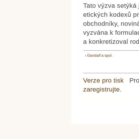
Tato výzva setýká j
etických kodexů pro
obchodníky, noviná
vyzvána k formulac
a konkretizoval ro
‹ Gandalf a spol.
Verze pro tisk
Pr
zaregistrujte
.