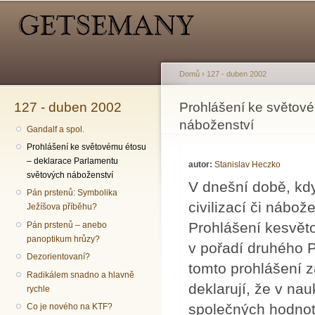
Hlavní menu
Sekundární menu
Př
hl
o
Domů
›
127 - duben 2002
127 - duben 2002
Jste zde
Prohlášení ke světov
náboženství
Gandalf a spol.
Prohlášení ke světovému étosu
– deklarace Parlamentu
autor:
Stanislav Heczko
světových náboženství
V dnešní době, kd
Pán prstenů: Symbolika
civilizací či nábo
Ježíšova příběhu?
Prohlášení kesvěto
Pán prstenů – anebo
panoptikum hrůzy?
v pořadí druhého 
Dezorientovaní?
tomto prohlášení z
Radikálem snadno a hlavně
deklarují, že v nau
rychle
společných hodnot,
Co je nového na KTF?