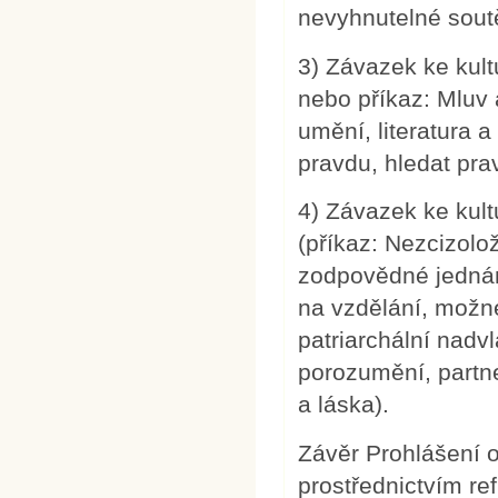
nevyhnutelné soutě
3) Závazek ke kultu
nebo příkaz: Mluv 
umění, literatura a
pravdu, hledat pra
4) Závazek ke kult
(příkaz: Nezcizolož
zodpovědné jednání
na vzdělání, možné
patriarchální nadv
porozumění, partne
a láska).
Závěr Prohlášení 
prostřednictvím ref