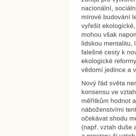
nacionální, sociál
mírové budování l
vyřešit ekologické,
mohou však napomo
lidskou mentalitu, 
falešné cesty k no
ekologické reform
vědomí jedince a v
Nový řád světa ne
konsensu ve vzta
měřítkům hodnot a
náboženstvími tent
očekávat shodu mez
(např. vztah duše 
a prostoru či vzta