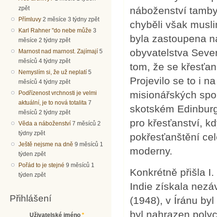
zpět
náboženství tambyli
Přímluvy
2 měsíce 3 týdny zpět
chyběli však musli
Karl Rahner "do nebe může
3
byla zastoupena n
měsíce 2 týdny zpět
obyvatelstva Sever
Marnost nad marnost. Zajímají
5
měsíců 4 týdny zpět
tom, že se křesťan
Nemyslím si, že už neplatí
5
Projevilo se to i 
měsíců 4 týdny zpět
misionářských spol
Podřízenost vrchnosti je velmi
aktuální, je to nová totalita
7
skotském Edinburg
měsíců 2 týdny zpět
pro křesťanství, k
Věda a náboženství
7 měsíců 2
týdny zpět
pokřesťanštění cel
Ještě nejsme na dně
9 měsíců 1
moderny.
týden zpět
Pořád to je stejné
9 měsíců 1
Konkrétně přišla I
týden zpět
Indie získala nezá
Přihlášení
(1948), v Íránu by
byl nahrazen poly
Uživatelské jméno
*