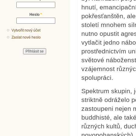
hnutí, emancipační
Heslo
*
pokřesťanštěn, ale
století mnohem sil
Vytvořit nový účet
nutno opustit agre
Zaslat nové heslo
vytlačit jedno nábo
prostřednictvím un
světové náboženstv
vzájemnost různýc
spolupráci.
Spektrum skupin, 
striktně odráželo 
zastoupeni nejen mu
buddhisté, ale tak
různých kultů, du
novopohanských). 