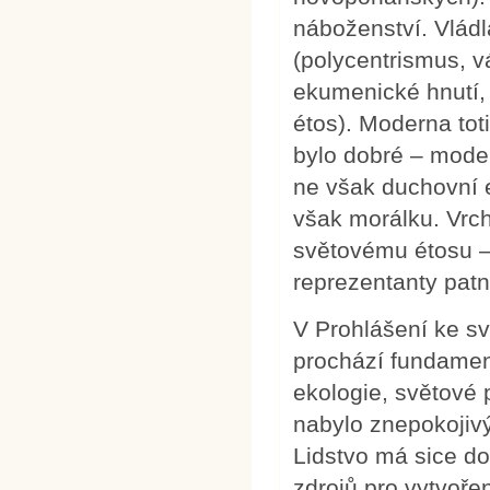
náboženství. Vládl
(polycentrismus, vá
ekumenické hnutí, 
étos). Moderna to
bylo dobré – moder
ne však duchovní e
však morálku. Vrc
světovému étosu –
reprezentanty pat
V Prohlášení ke sv
prochází fundament
ekologie, světové 
nabylo znepokojiv
Lidstvo má sice d
zdrojů pro vytvoře