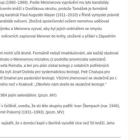
skup (1980–1988). Podle Meisnerova vyprávění mu tyto kandidáty
svěcením kněží z Dvořákova okruhu, protože Tomášek je formálně
teolog kardinál Paul Augustin Mayer (1911–2010) v Římě vymyslel právně
kandidáti svěceni. Zbožná společenství ovšem nemohou udělovat
jimku a Meisnera vyzval, aby byl jejich ordinářem ve smyslu
svěceních zapisoval Meisner do knihy, uložené u přátel v Západním
mi mohli učit druhé. Formálně nebyli imatrikulováni, ale každý studoval
dnalo o Meisnerovu iniciativu (z podnětu provinciála salesiánů
efa Reindla, a ten pro plán získal kolegy z ostatních potřebných
udia byli Josef Dolista pro systematickou teologii, Petr Chalupa pro
lf Smahel pro pastorální teologii. Všichni jmenovaní se skutečně po r.
jiného než v Krakově: „Otevřelo nám dveře ke skutečné teologii.“
1984 jejím sekretářem. (pozn. MV)
v češtině, uvedla, že do této skupiny patřili: Ivan Štampach (nar. 1946),
domír Pokorný (1931–1993). (pozn. MV)
yjádřil, že v domácí kapli v Berlíně vysvětil více než 50 kněží. Jeho