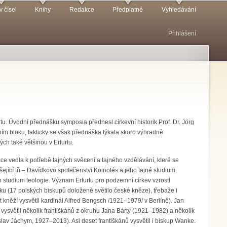
v čísel
Knihy
Redakce
Předplatné
Vyhledávání
Přihlášení
tu. Úvodní přednášku symposia přednesl církevní historik Prof. Dr. Jörg
ním bloku, fakticky se však přednáška týkala skoro výhradně
ch také většinou v Erfurtu.
ce vedla k potřebě tajných svěcení a tajného vzdělávání, které se
jící tři – Davídkovo společenství Koinotés a jeho tajné studium,
 studium teologie. Význam Erfurtu pro podzemní církev vzrostl
u (17 polských biskupů doloženě světilo české kněze), třebaže i
kněží vysvětil kardinál Alfred Bengsch /1921–1979/ v Berlíně). Jan
ysvětil několik františkánů z okruhu Jana Bárty (1921–1982) a několik
lav Jáchym, 1927–2013). Asi deset františkánů vysvětil i biskup Wanke.