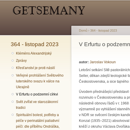
Hlavní menu
Sekundární menu
Domů
›
364 - listopad 2023
364 - listopad 2023
Jste zde
V Erfurtu o podzemní
Kléméns Alexandrijský
Zprávy
autor:
Jaroslav Vokoun
Křesťanství je proti násilí
Letošní setkání Sítě pastorálníc
Veřejné prohlášení Světového
Seller, děkan zdejší teologické
luterského svazu k válce na
Československa, a sice tajného s
Ukrajině
Úvodem přednášející představil c
V Erfurtu o podzemní církvi
rozvinulo v Československu a pr
Svět zvířat ve starozákonní
následně obnovu řádů v r. 1968 
tradici
významně po vyhlášení stanného 
v NDR se svěcení českým kandidá
Spirituální bolest, potřeby a
Konzal (1935–2021) absolvoval t
péče v perinatální paliativní
kněží z okruhu Václava Dvořáka,
péči: dle příběhu Ondráška,