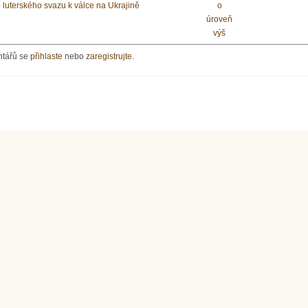
 luterského svazu k válce na Ukrajině
o
úroveň
výš
ntářů se
přihlaste
nebo
zaregistrujte
.