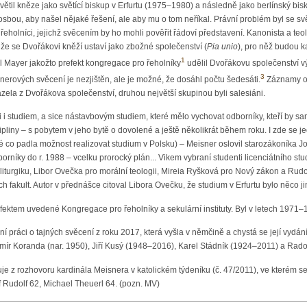
til kněze jako světící biskup v Erfurtu (1975–1980) a následně jako berlínský bi
osbou, aby našel nějaké řešení, ale aby mu o tom neříkal. Právní problém byl se 
 řeholníci, jejichž svěcením by ho mohli pověřit řádoví představení. Kanonista a 
 že se Dvořákovi kněží ustaví jako zbožné společenství (
Pia unio
), pro něž budou 
1
l Mayer jakožto prefekt kongregace pro řeholníky
udělil Dvořákovu společenství vý
3
erových svěcení je nezjištěn, ale je možné, že dosáhl počtu šedesáti.
Záznamy o 
zela z Dvořákova společenství, druhou největší skupinou byli salesiáni.
i i studiem, a sice nástavbovým studiem, které mělo vychovat odborníky, kteří by sa
liny – s pobytem v jeho bytě o dovolené a ještě několikrát během roku. I zde se je
 co padla možnost realizovat studium v Polsku) – Meisner oslovil starozákoníka Jos
dborníky do r. 1988 – vcelku prorocký plán... Vikem vybraní studenti licenciátního st
o liturgiku, Libor Ovečka pro morální teologii, Mireia Ryšková pro Nový zákon a Rudo
ých fakult. Autor v přednášce citoval Libora Ovečku, že studium v Erfurtu bylo něco 
ektem uvedené Kongregace pro řeholníky a sekulární instituty. Byl v letech 1971–
í práci o tajných svěcení z roku 2017, která vyšla v němčině a chystá se její vydání 
imír Koranda (nar. 1950), Jiří Kusý (1948–2016), Karel Stádník (1924–2011) a Ra
uje z rozhovoru kardinála Meisnera v katolickém týdeníku (č. 47/2011), ve kterém se v
ef Rudolf 62, Michael Theuerl 64. (pozn. MV)