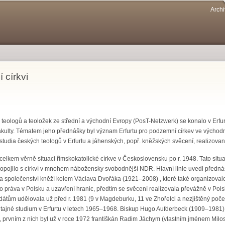
Přejít k
Archi
hlavnímu
obsahu
 církvi
h teologů a teoložek ze střední a východní Evropy (PosT-Netzwerk) se konalo v Erfur
 fakulty. Tématem jeho přednášky byl význam Erfurtu pro podzemní církev ve východ
tudia českých teologů v Erfurtu a jáhenských, popř. kněžských svěcení, realizovaný
elkem věrně situaci římskokatolické církve v Československu po r. 1948. Tato situa
opojilo s církví v mnohem nábožensky svobodnější NDR. Hlavní linie uvedl přednáše
a společenství kněží kolem Václava Dvořáka (1921–2008) , které také organizovalo
práva v Polsku a uzavření hranic, předtím se svěcení realizovala převážně v Polsk
tům udělovala už před r. 1981 (9 v Magdeburku, 11 ve Zhořelci a nezjištěný počet 
ajné studium v Erfurtu v letech 1965–1968. Biskup Hugo Aufderbeck (1909–1981) v
 prvním z nich byl už v roce 1972 františkán Radim Jáchym (vlastním jménem Milos