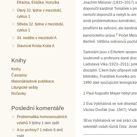
Joachim Meisner (1933–2017) svě
Efraima, Eliáška, Honzíka
doporučil kardinál Tomášek s pr
Úterý 32. týdne v mezidobí,
nemohl doporučit a nebyli to ani
cyklus 1
dosti problematickou konstrukci,
Středa 32. týdne v mezidobí,
pověření ke svěcení, ale kardiná
cyklus 1
2
kanonického práva.
Počet Meisn
34. neděle v mezidobí A
Berlíně. Většina svěcenců pochá
Slavnost Krista Krále A
Salesiáni jsou s Erfurtem spojen
soukromě u profesora dané discip
Knihy
Ladislava Vika /1923–2011/, poté
Knihy
disciplin. Cílem bylo připravit o
Časopisy
biblistiku, František Kunetka pr
Malonákladové publikace
1990 stali vyučujícími teologick
Liturgické sešity
1
Paul Augustin Mayer nebyl pref
Ročenky
2
Eva Vybíralová ve své disertačn
Poslední komentáře
Václav Dvořák (nar. 1947), Vlad
Problematika homosexuálních
3
Eva Vybíralová ve své práci cit
vztahů
3 týdny 1 den zpět
sekretáři uvádí různá čísla: Jos
A co archivy?
1 měsíc 6 dnů
zpět