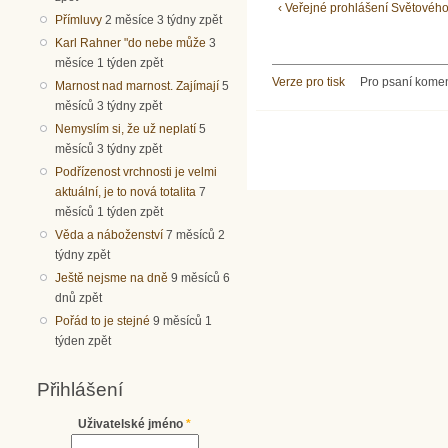
‹ Veřejné prohlášení Světového
Přímluvy
2 měsíce 3 týdny zpět
Karl Rahner "do nebe může
3
měsíce 1 týden zpět
Verze pro tisk
Pro psaní kome
Marnost nad marnost. Zajímají
5
měsíců 3 týdny zpět
Nemyslím si, že už neplatí
5
měsíců 3 týdny zpět
Podřízenost vrchnosti je velmi
aktuální, je to nová totalita
7
měsíců 1 týden zpět
Věda a náboženství
7 měsíců 2
týdny zpět
Ještě nejsme na dně
9 měsíců 6
dnů zpět
Pořád to je stejné
9 měsíců 1
týden zpět
Přihlášení
Uživatelské jméno
*