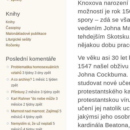
Knoxova narození 
možností je rok 15
Knihy
spory – zdá se vša
Knihy
vedením Johna Majo
Časopisy
Malonákladové publikace
tehdejším Skotsku.
Liturgické sešity
nějakou dobu praco
Ročenky
Ve věku asi 30 let
Poslední komentáře
1547 našel obživu
Problematika homosexuálních
vztahů
3 týdny 3 dny zpět
Johna Cockbuma. O
A co archivy?
1 měsíc 1 týden
studovat nové uče
zpět
protestantského k
Přímluvy
2 měsíce 3 týdny zpět
protestantskou vír
Karl Rahner "do nebe může
3
měsíce 2 týdny zpět
učení jej natolik u
Marnost nad marnost. Zajímají
5
jakýmsi jeho osob
měsíců 4 týdny zpět
kardinála Beatona, 
Nemyslím si, že už neplatí
5
měsíců 4 týdny zpět