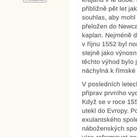
přibližně pět let j
souhlas, aby mohl 
přeložen do Newcas
kaplan. Nejméně d
v říjnu 1552 byl n
stejně jako výnos
těchto výhod bylo 
náchylná k římské 
V posledních letec
příprav prvního v
Když se v roce 155
utekl do Evropy. P
exulantského spole
náboženských sporů