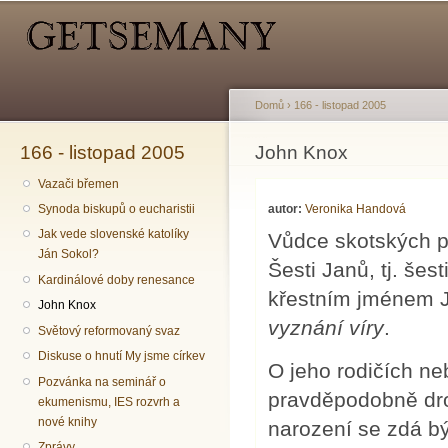
Hlavní menu
Sekundární menu
Př
hl
o
Domů
›
166 - listopad 2005
166 - listopad 2005
Jste zde
John Knox
Vazači břemen
autor:
Veronika Handová
Synoda biskupů o eucharistii
Jak vede slovenské katolíky
Vůdce skotských p
Ján Sokol?
Šesti Janů, tj. šes
Kardinálové doby renesance
křestním jménem J
John Knox
vyznání víry
.
Světový reformovaný svaz
Diskuse o hnutí My jsme církev
O jeho rodičích n
Pozvánka na seminář o
pravděpodobně dro
ekumenismu, IES rozvrh a
nové knihy
narození se zdá b
Zprávy