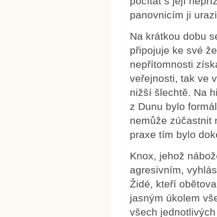
počítat s její nepř
panovnicím ji urazi
Na krátkou dobu s
připojuje ke své 
nepřítomnosti získ
veřejnosti, tak ve
nižší šlechtě. Na 
z Dunu bylo formá
nemůže zúčastnit m
praxe tím bylo do
Knox, jehož nábože
agresivním, vyhlási
Židé, kteří obětova
jasným úkolem vše
všech jednotlivých 