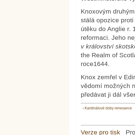
Knoxovým druhým z
stálá opozice prot
útěku do Anglie r.
reformaci. Jeho ne
v království skots
the Realm of Scotl
roce1644.
Knox zemřel v Edinb
vědomí možných nás
předávat ji dál vše
‹ Kardinálové doby renesance
Verze pro tisk
Pr