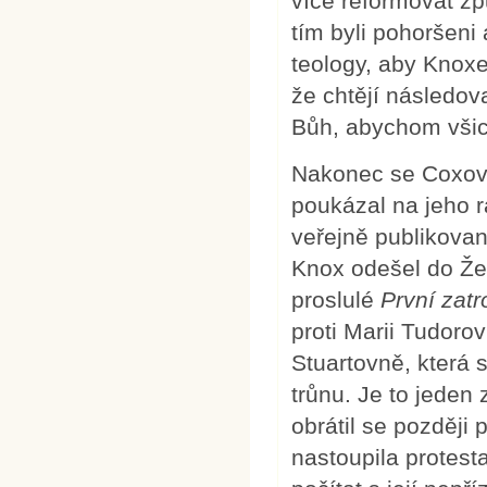
více reformovat zp
tím byli pohoršeni
teology, aby Knoxe 
že chtějí následov
Bůh, abychom všich
Nakonec se Coxovi 
poukázal na jeho ra
veřejně publikovan
Knox odešel do Že
proslulé
První zatr
proti Marii Tudoro
Stuartovně, která 
trůnu. Je to jeden 
obrátil se později
nastoupila protest