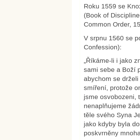
Roku 1559 se Knox
(Book of Disciplin
Common Order, 15
V srpnu 1560 se po
Confession):
„Říkáme-li i jako
sami sebe a Boží p
abychom se drželi 
smíření, protože o
jsme osvobozeni, t
nenaplňujeme žádn
těle svého Syna Je
jako kdyby byla do
poskvrněny mnoha 