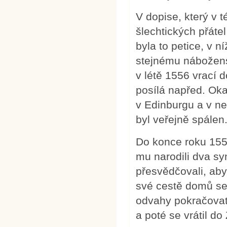
V dopise, který v 
šlechtických přátel
byla to petice, v ní
stejnému nábožens
v létě 1556 vrací 
posílá napřed. Ok
v Edinburgu a v n
byl veřejně spálen
Do konce roku 155
mu narodili dva sy
přesvědčovali, aby
své cestě domů se
odvahy pokračovat.
a poté se vrátil d