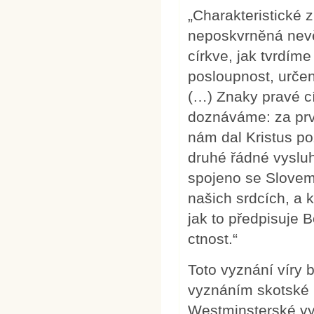
„Charakteristické 
neposkvrněná nevě
církve, jak tvrdíme
posloupnost, určené
(…) Znaky pravé cí
doznáváme: za prv
nám dal Kristus poz
druhé řádné vysluh
spojeno se Slovem 
našich srdcích, a 
jak to předpisuje 
ctnost.“
Toto vyznání víry 
vyznáním skotské r
Westminsterské vy