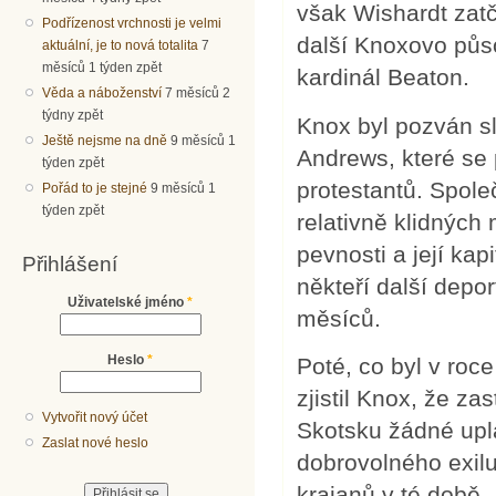
však Wishardt zatč
Podřízenost vrchnosti je velmi
další Knoxovo půso
aktuální, je to nová totalita
7
měsíců 1 týden zpět
kardinál Beaton.
Věda a náboženství
7 měsíců 2
týdny zpět
Knox byl pozván sl
Ještě nejsme na dně
9 měsíců 1
Andrews, které se
týden zpět
protestantů. Spole
Pořád to je stejné
9 měsíců 1
týden zpět
relativně klidnýc
pevnosti a její ka
Přihlášení
někteří další depo
Uživatelské jméno
*
měsíců.
Heslo
*
Poté, co byl v roc
zjistil Knox, že z
Vytvořit nový účet
Skotsku žádné upla
Zaslat nové heslo
dobrovolného exil
krajanů v té době. 