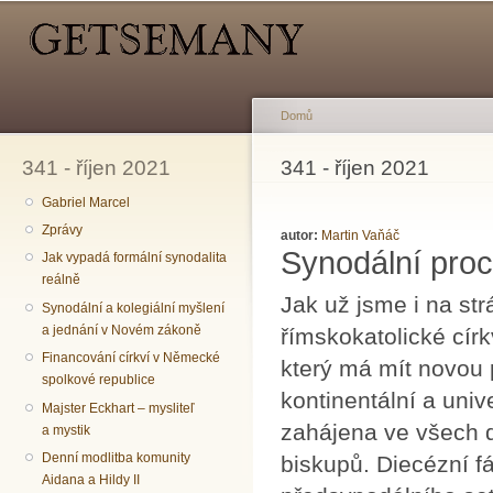
Hlavní menu
Sekundární menu
Př
hl
o
Domů
341 - říjen 2021
Jste zde
341 - říjen 2021
Gabriel Marcel
Zprávy
autor:
Martin Vaňáč
Synodální pro
Jak vypadá formální synodalita
reálně
Jak už jsme i na st
Synodální a kolegiální myšlení
a jednání v Novém zákoně
římskokatolické círk
Financování církví v Německé
který má mít novou p
spolkové republice
kontinentální a univ
Majster Eckhart – mysliteľ
zahájena ve všech d
a mystik
Denní modlitba komunity
biskupů. Diecézní f
Aidana a Hildy II