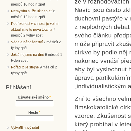
že v rozhodovacích 
měsíců 10 hodin zpět
Navíc jsou často zk
Nemyslím si, že už neplatí
6
duchovní pastýře v m
měsíců 12 hodin zpět
Podřízenost vrchnosti je velmi
z neplodných debat 
aktuální, je to nová totalita
7
svého článku předp
měsíců 2 týdny zpět
Věda a náboženství
7 měsíců 2
může připravit zkuše
týdny zpět
církve by podle něj 
Ještě nejsme na dně
9 měsíců 1
nakonec vvnáší před
týden zpět
Pořád to je stejné
9 měsíců 2
aby byl vyslechnut h
týdny zpět
úprava partikulární
„individualistickým 
Přihlášení
Uživatelské jméno
*
Zní to všechno velm
římskokatolické cír
Heslo
*
vzorce. Zkušenost s
který probíhal v let
Vytvořit nový účet