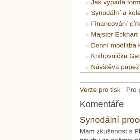
Jak vypadá form
Synodální a kol
Financování cír
Majster Eckhart 
Denní modlitba k
Knihovnička Ge
Návštěva papež
Verze pro tisk
Pro 
Komentáře
Synodální proc
Mám zkušenost s Pl