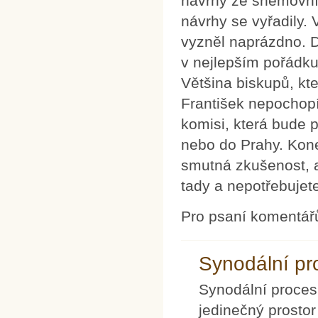
návrhy ze sněmovníc
návrhy se vyřadily.
vyzněl naprázdno. Do
v nejlepším pořádku 
Většina biskupů, kte
František nepochopí
komisi, která bude p
nebo do Prahy. Konej
smutná zkušenost, a
tady a nepotřebujet
Pro psaní komentář
Synodální p
Synodální proce
jedinečný prostor