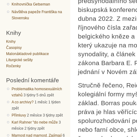
předsynodálního set
Knihovnička Getseman
biskupská konferenc
Návštěva papeže Františka na
dubna 2022. Z mezi
Slovensku
říjnového čísla zařa
Knihy
belgického kněze a 
Knihy
který ukazuje na mo
Časopisy
synodality, a článe
Malonákladové publikace
Liturgické sešity
zákona Barbara E. 
Ročenky
jednání v Novém zá
Poslední komentáře
Stručně řečeno, Rei
Problematika homosexuálních
kolegiální formy my
vztahů
3 týdny 5 dnů zpět
základ. Borras pouk
A co archivy?
1 měsíc 1 týden
zpět
práva je hlas věříc
Přímluvy
2 měsíce 3 týdny zpět
spolurozhodování po
Karl Rahner "do nebe může
3
nebo farní obce, sh
měsíce 2 týdny zpět
Marnost nad marnost. Zajímají
6