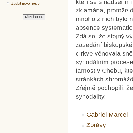
kteří se s nadšením 
Zaslat nové heslo
zklamána, protože d
mnoho z nich bylo n
absence systematick
Zdá se, že stejný v
zasedání biskupské
církve věnovala sně
synodálním procese
farnost v Chebu, kt
stránkách shromáždi
Zřejmě pochopili, ž
synodality.
Gabriel Marcel
Zprávy