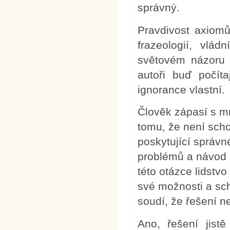
správný.
Pravdivost axiomů
frazeologií, vlá
světovém názoru n
autoři buď počíta
ignorance vlastní.
Člověk zápasí s m
tomu, že není scho
poskytující správn
problémů a návod 
této otázce lidstvo
své možnosti a sch
soudí, že řešení ne
Ano, řešení jistě