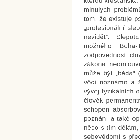
kterou křesťanská
minulých problémů
tom, že existuje 
„profesionální sle
nevidět". Slepot
možného Boha-T
zodpovědnost člo
zákona neomlouvá
může být „běda" (
věcí neznáme a ž
vývoj fyzikálních 
člověk permanentn
schopen absorbov
poznání a také op
něco s tím dělám
sebevědomí s předs