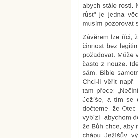
abych stále rostl. 
růst" je jedna vě
musím pozorovat 
Závěrem lze říci, 
činnost bez legit
požadovat. Může věř
často z nouze. Id
sám. Bible samot
Chci-li věřit nap
tam přece: „Nečin
Ježíše, a tím se 
dočteme, že Otec 
vybízí, abychom dě
že Bůh chce, aby m
chápu Ježíšův vý