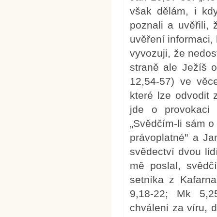
však dělám, i kdy
poznali a uvěřili
uvěření informaci,
vyvozuji, že nedos
straně ale Ježíš 
12,54-57) ve věce
které lze odvodit
jde o provokaci 
„Svědčím-li sám o 
právoplatné" a J
svědectví dvou li
mě poslal, svědč
setníka z Kafarna
9,18-22; Mk 5,25
chváleni za víru, 