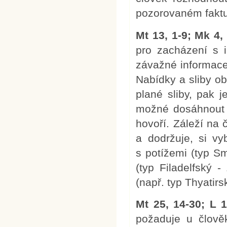
pozorovaném faktu
Mt 13, 1-9; Mk 4, 
pro zacházení s i
závažné informace
Nabídky a sliby obs
plané sliby, pak j
možné dosáhnout t
hovoří. Záleží na 
a dodržuje, si vy
s potížemi (typ Sm
(typ Filadelfský 
(např. typ Thyatirsk
Mt 25, 14-30; L 1
požaduje u člověk