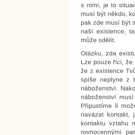
s nimi, je to situ
musí být někdo, kd
pak zde musí být st
naší existence, 
může sdělit.
Otázku, zda exist
Lze pouze říci, že
že z existence Tv
spíše neplyne z t
náboženství. Nako
náboženství musí
Připustíme li mož
navázat kontakt, 
kontaktu vztahu 
rovnocennými pa