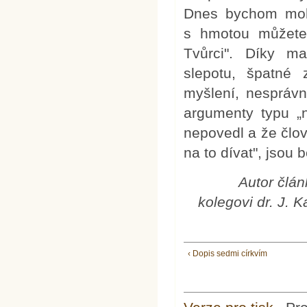
Dnes bychom mohli
s hmotou můžete 
Tvůrci". Díky m
slepotu, špatné 
myšlení, nesprávn
argumenty typu „
nepovedl a že člo
na to dívat", jsou
Autor člán
kolegovi dr. J. 
‹ Dopis sedmi církvím