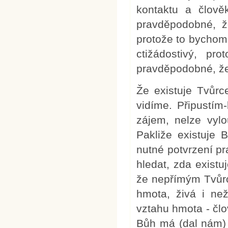
kontaktu a člově
pravděpodobné, ž
protože to bychom
ctižádostivý, pro
pravděpodobné, že 
Že existuje Tvůrc
vidíme. Připustím
zájem, nelze vylo
Pakliže existuje 
nutné potvrzení pr
hledat, zda existu
že nepřímým Tvůrc
hmota, živá i ne
vztahu hmota - čl
Bůh má (dal nám) 