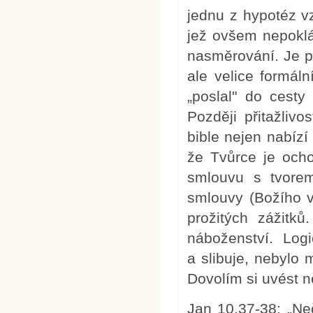
jednu z hypotéz vz
jež ovšem nepoklá
nasměrování. Je p
ale velice formál
„poslal" do cesty 
Později přitažlivo
bible nejen nabízí
že Tvůrce je ocho
smlouvu s tvorem
smlouvy (Božího v
prožitých zážitků
náboženství. Logi
a slibuje, nebylo
Dovolím si uvést ně
Jan 10,37-38: „Ne