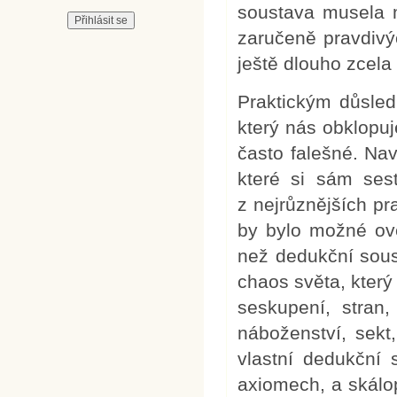
soustava musela m
zaručeně pravdivý
ještě dlouho zcela
Praktickým důsled
který nás obklopu
často falešné. Na
které si sám ses
z nejrůznějších pr
by bylo možné ově
než dedukční sous
chaos světa, který
seskupení, stran, 
náboženství, sekt
vlastní dedukční 
axiomech, a skálop