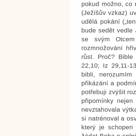
pokud možno, co n
(Ježíšův vzkaz) uv
udělá pokání („ten
bude sedět vedle J
se svým Otcem 
rozmnožování hři
růst. Proč? Bibl
22,10; Iz 29,11-1
bibli, nerozumím
přikázání a podmí
potřebuji zvýšit r
připomínky nejen
nevztahovala výtk
si natrénoval a osv
který je schope
žádat Boha o spln