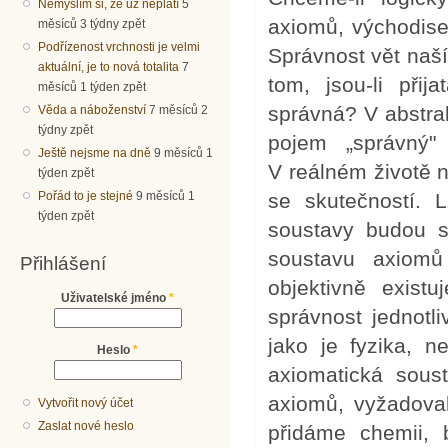
Nemyslím si, že už neplatí
5
axiomů, východise
měsíců 3 týdny zpět
Podřízenost vrchnosti je velmi
Správnost vět naš
aktuální, je to nová totalita
7
tom, jsou-li při
měsíců 1 týden zpět
správná? V abstrak
Věda a náboženství
7 měsíců 2
týdny zpět
pojem „správný"
Ještě nejsme na dně
9 měsíců 1
V reálném životě 
týden zpět
Pořád to je stejné
9 měsíců 1
se skutečností. 
týden zpět
soustavy budou s
soustavu axiomů
Přihlášení
objektivně exist
Uživatelské jméno
*
správnost jednotl
jako je fyzika, 
Heslo
*
axiomatická soust
axiomů, vyžadoval
Vytvořit nový účet
Zaslat nové heslo
přidáme chemii, 