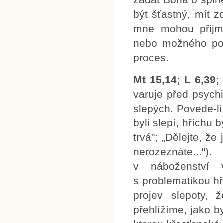
být šťastný, mít z
mne mohou přijm
nebo možného posm
proces.
Mt 15,14; L 6,39; 
varuje před psychi
slepých. Povede-l
byli slepí, hříchu 
trvá"; „Dělejte, že
nerozeznáte..."
v náboženství 
s problematikou hř
projev slepoty, 
přehlížíme, jako b