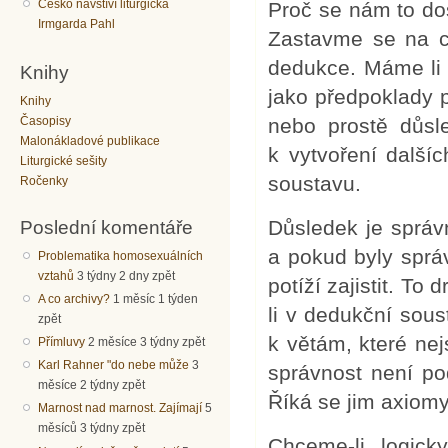
Česko navštíví liturgička
Proč se nám to do
Irmgarda Pahl
Zastavme se na ch
dedukce. Máme li u
Knihy
jako předpoklady 
Knihy
Časopisy
nebo prostě důsl
Malonákladové publikace
k vytvoření další
Liturgické sešity
soustavu.
Ročenky
Důsledek je správn
Poslední komentáře
a pokud byly sprá
Problematika homosexuálních
vztahů
3 týdny 2 dny zpět
potíží zajistit. T
A co archivy?
1 měsíc 1 týden
li v dedukční sou
zpět
k větám, které nej
Přímluvy
2 měsíce 3 týdny zpět
Karl Rahner "do nebe může
3
správnost není po
měsíce 2 týdny zpět
Říká se jim axiomy
Marnost nad marnost. Zajímají
5
měsíců 3 týdny zpět
Chceme-li logick