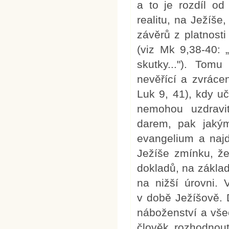
a to je rozdíl o
realitu, na Ježíše
závěrů z platnost
(viz Mk 9,38-40: 
skutky..."). Tom
nevěřící a zvráce
Luk 9, 41), kdy u
nemohou uzdravi
darem, pak jakým
evangelium a naj
Ježíše zmínku, že 
dokladů, na základě
na nižší úrovni. 
v době Ježíšově. 
náboženství a všec
člověk rozhodnout