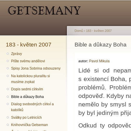
Hlavní menu
Sekundární menu
Př
hl
o
Domů
›
183 - květen 2007
183 - květen 2007
Jste zde
Bible a důkazy Boha
Zprávy
autor:
Pavol Mikula
Pište svému andělovi
Spisy Jona Sobrina odsouzeny
Lidé si od nepam
Na katolickou pluralitu si
s existencí Boha, 
musíme zvykat
problémů. Problém
Dopis sedmi církvím
odpověď. Kdyby na
Bible a důkazy Boha
nemělo by smysl se
Dialog svobodných církví a
katolíků
by byl jediným při
Svátky po Letnicích
Odkud ty odpověd
Knihovnička Getseman