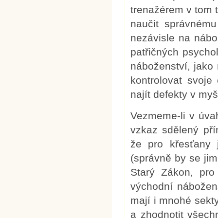
trenažérem v tom 
naučit správnému
nezávisle na nábo
patřičných psycho
náboženství, jako
kontrolovat svoje
najít defekty v myš
Vezmeme-li v úva
vzkaz sdělený pří
že pro křesťany
(správně by se jim
Starý Zákon, pr
východní nábožens
mají i mnohé sekty
a zhodnotit všech