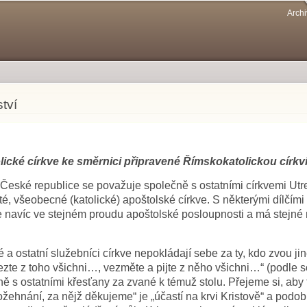
Přejít k
Archi
hlavnímu
obsahu
tví
ické církve ke směrnici připravené Římskokatolickou církv
 České republice se považuje společně s ostatními církvemi Utre
té, všeobecné (katolické) apoštolské církve. S některými dílčími
e navíc ve stejném proudu apoštolské posloupnosti a má stejné 
é a ostatní služebníci církve nepokládají sebe za ty, kdo zvou j
ezte z toho všichni…, vezměte a pijte z něho všichni…“ (podle s
s ostatními křesťany za zvané k témuž stolu. Přejeme si, aby ti, k
ožehnání, za nějž děkujeme“ je „účastí na krvi Kristově“ a podob