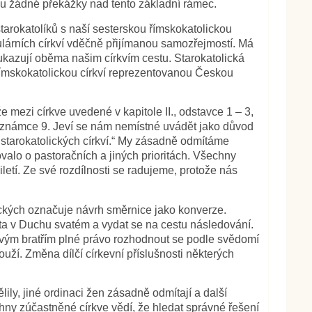
mu žádné překážky nad tento základní rámec.
tarokatolíků s naší sesterskou římskokatolickou
ulárních církví vděčně přijímanou samozřejmostí. Má
a“ ukazují oběma našim církvím cestu. Starokatolická
s římskokatolickou církví reprezentovanou Českou
že mezi církve uvedené v kapitole II., odstavce 1 – 3,
v poznámce 9. Jeví se nám nemístné uvádět jako důvod
h) starokatolických církví.“ My zásadně odmítáme
valo o pastoračních a jiných prioritách. Všechny
ciletí. Ze své rozdílnosti se radujeme, protože nás
lických označuje návrh směrnice jako konverze.
sta v Duchu svatém a vydat se na cestu následování.
o svým bratřím plné právo rozhodnout se podle svědomí
ouží. Změna dílčí církevní příslušnosti některých
ily, jiné ordinaci žen zásadně odmítají a další
chny zúčastněné církve vědí, že hledat správné řešení