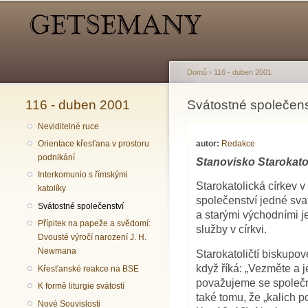
Hlavní menu
Sekundární menu
Domů
›
116 - duben 2001
116 - duben 2001
Jste zde
Svátostné společens
Neviditelné ruce
autor:
Redakce
Orientace křesťana v prostoru
podnikání
Stanovisko Starokatol
Interkomunio s římskými
Starokatolická církev v
katolíky
společenství jedné sva
Svátostné společenství
a starými východními j
Přípitek na papeže a svědomí:
služby v církvi.
Dvousté výročí narození J. H.
Newmana
Starokatoličtí biskupov
když říká: „Vezměte a j
Křesťanské reakce na BSE
považujeme se společně 
K formě liturgie svátostí
také tomu, že „kalich p
Nové Souvislosti