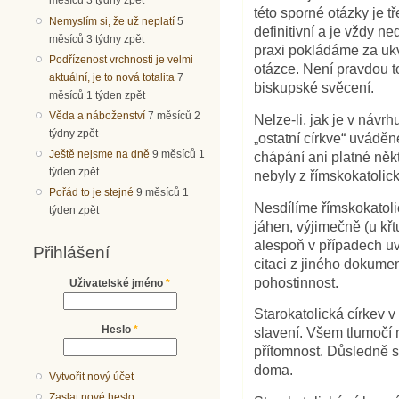
měsíců 3 týdny zpět
této sporné otázky je 
Nemyslím si, že už neplatí
5
definitivní a je vždy n
měsíců 3 týdny zpět
praxi pokládáme za ukv
Podřízenost vrchnosti je velmi
otázce. Není pravdou t
aktuální, je to nová totalita
7
biskupské svěcení.
měsíců 1 týden zpět
Věda a náboženství
7 měsíců 2
Nelze-li, jak je v návr
týdny zpět
„ostatní církve“ uváděn
Ještě nejsme na dně
9 měsíců 1
chápání ani platné někt
týden zpět
nebyly z římskokatolic
Pořád to je stejné
9 měsíců 1
Nesdílíme římskokatolic
týden zpět
jáhen, výjimečně (u kř
alespoň v případech u
Přihlášení
citaci z jiného dokume
pohostinnost.
Uživatelské jméno
*
Starokatolická církev 
Heslo
*
slavení. Všem tlumočí n
přítomnost. Důsledně s
doma.
Vytvořit nový účet
Zaslat nové heslo