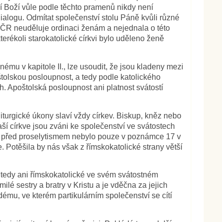
ní Boží vůle podle těchto pramenů nikdy není
v dialogu. Odmítat společenství stolu Páně kvůli různé
v ČR neuděluje ordinaci ženám a nejednala o této
erékoli starokatolické církvi bylo uděleno ženě
ému v kapitole II., lze usoudit, že jsou kladeny mezi
poštolskou posloupnost, a tedy podle katolického
ch. Apoštolská posloupnost ani platnost svátostí
liturgické úkony slaví vždy církev. Biskup, kněz nebo
ší církve jsou zváni ke společenství ve svátostech
í před proselytismem nebylo pouze v poznámce 17 v
 Potěšila by nás však z římskokatolické strany větší
, tedy ani římskokatolické ve svém svátostném
lé sestry a bratry v Kristu a je vděčna za jejich
mu, ve kterém partikulárním společenství se cítí