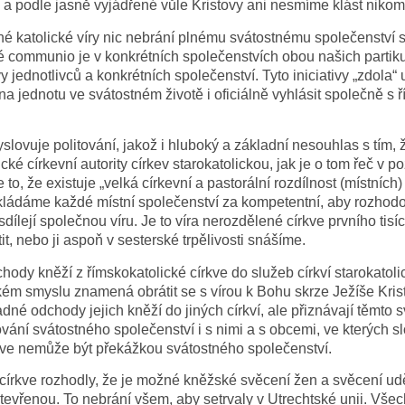
a podle jasně vyjádřené vůle Kristovy ani nesmíme klást niko
né katolické víry nic nebrání plnému svátostnému společenství s
né communio je v konkrétních společenstvích obou našich partik
ivy jednotlivců a konkrétních společenství. Tyto iniciativy „zdol
ena jednotu ve svátostném životě i oficiálně vyhlásit společně 
.
yslovuje politování, jakož i hluboký a základní nesouhlas s tím, 
cké církevní autority církev starokatolickou, jak je o tom řeč 
e to, že existuje „velká církevní a pastorální rozdílnost (místníc
pokládáme každé místní společenství za kompetentní, aby rozhodo
sdílejí společnou víru. Je to víra nerozdělené církve prvního tisí
, nebo ji aspoň v sesterské trpělivosti snášíme.
hody kněží z římskokatolické církve do služeb církví starokato
kém smyslu znamená obrátit se s vírou k Bohu skrze Ježíše Kri
adné odchody jejich kněží do jiných církví, ale přiznávají těmt
vání svátostného společenství i s nimi a s obcemi, ve kterých sl
kve nemůže být překážkou svátostného společenství.
církve rozhodly, že je možné kněžské svěcení žen a svěcení uděl
otevřenou. To nebrání všem, aby setrvaly v Utrechtské unii. Vše