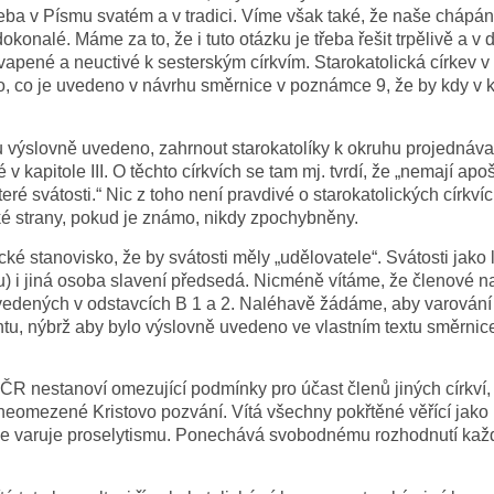
třeba v Písmu svatém a v tradici. Víme však také, že naše chápá
edokonalé. Máme za to, že i tuto otázku je třeba řešit trpělivě a 
apené a neuctivé k sesterským církvím. Starokatolická církev 
o, co je uvedeno v návrhu směrnice v poznámce 9, že by kdy v kt
hu výslovně uvedeno, zahrnout starokatolíky k okruhu projednávan
é v kapitole III. O těchto církvích se tam mj. tvrdí, že „nemají a
eré svátosti.“ Nic z toho není pravdivé o starokatolických církví
ké strany, pokud je známo, nikdy zpochybněny.
ké stanovisko, že by svátosti měly „udělovatele“. Svátosti jako 
tu) i jiná osoba slavení předsedá. Nicméně vítáme, že členové na
vedených v odstavcích B 1 a 2. Naléhavě žádáme, aby varován
ntu, nýbrž aby bylo výslovně uvedeno ve vlastním textu směrnice.
v ČR nestanoví omezující podmínky pro účast členů jiných církví
eomezené Kristovo pozvání. Vítá všechny pokřtěné věřící jako mi
e varuje proselytismu. Ponechává svobodnému rozhodnutí každé