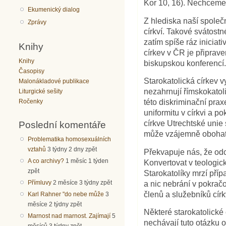
Kor 10, 16). Nechceme 
Ekumenický dialog
Z hlediska naší společ
Zprávy
církví. Takové svátost
zatím spíše ráz iniciat
Knihy
církev v ČR je připrav
Knihy
biskupskou konferencí
Časopisy
Starokatolická církev v
Malonákladové publikace
nezahrnují římskokatoli
Liturgické sešity
Ročenky
této diskriminační prax
uniformitu v církvi a 
církve Utrechtské unie 
Poslední komentáře
může vzájemně obohatit
Problematika homosexuálních
vztahů
3 týdny 2 dny zpět
Překvapuje nás, že odc
A co archivy?
1 měsíc 1 týden
Konvertovat v teologic
zpět
Starokatolíky mrzí příp
Přímluvy
2 měsíce 3 týdny zpět
a nic nebrání v pokračo
členů a služebníků cír
Karl Rahner "do nebe může
3
měsíce 2 týdny zpět
Některé starokatolické 
Marnost nad marnost. Zajímají
5
nechávají tuto otázku 