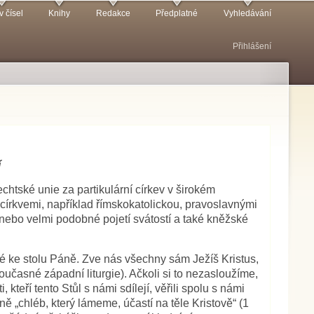
v čísel
Knihy
Redakce
Předplatné
Vyhledávání
Přihlášení
í
chtské unie za partikulární církev v širokém
 církvemi, například římskokatolickou, pravoslavnými
nebo velmi podobné pojetí svátostí a také kněžské
iné ke stolu Páně. Zve nás všechny sám Ježíš Kristus,
oučasné západní liturgie). Ačkoli si to nezasloužíme,
teří tento Stůl s námi sdílejí, věřili spolu s námi
ně „chléb, který lámeme, účastí na těle Kristově“ (1