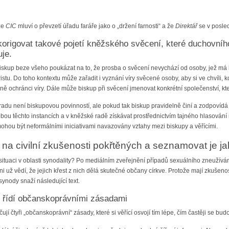
že
CIC
mluví o převzetí úřadu faráře jako o „držení farnosti“ a že
Direktář
se v posle
origovat takové pojetí kněžského svěcení, které duchovního
je.
biskup beze všeho poukázat na to, že prosba o svěcení nevychází od osoby, jež má 
ristu. Do toho kontextu může zařadit i vyznání víry svěcené osoby, aby si ve chvíli
čně ochránci víry. Dále může biskup při svěcení jmenovat konkrétní společenství, k
du není biskupovou povinností, ale pokud tak biskup pravidelně činí a zodpovídá se
obou těchto instancích a v kněžské radě získávat prostřednictvím tajného hlasová
mohou být neformálními iniciativami navazovány vztahy mezi biskupy a věřícími.
 na civilní zkušenosti pokřtěných a seznamovat je ja
í situaci v oblasti synodality? Po mediálním zveřejnění případů sexuálního zneužíván
ichni už vědí, že jejich křest z nich dělá skutečné občany církve. Protože mají zkušen
synody snaží následující text.
e řídí občanskoprávními zásadami
 čtyři „občanskoprávní“ zásady, které si věřící osvojí tím lépe, čím častěji se bud