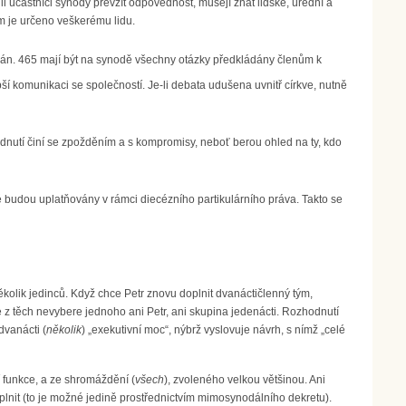
i účastníci synody převzít odpovědnost, musejí znát lidské, úřední a
um je určeno veškerému lidu.
e kán. 465 mají být na synodě všechny otázky předkládány členům k
í komunikaci se společností. Je-li debata udušena uvnitř církve, nutně
nutí činí se zpožděním a s kompromisy, neboť berou ohled na ty, kdo
ré budou uplatňovány v rámci diecézního partikulárního práva. Takto se
olik jedinců. Když chce Petr znovu doplnit dvanáctičlenný tým,
le z těch nevybere jednoho ani Petr, ani skupina jedenácti. Rozhodnutí
dvanácti (
několik
) „exekutivní moc“, nýbrž vyslovuje návrh, s nímž „celé
ní funkce, a ze shromáždění (
všech
), zvoleného velkou většinou. Ani
plnit (to je možné jedině prostřednictvím mimosynodálního dekretu).