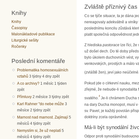
Zvláště příznivý čas
Knihy
Co se týče
situace
, ta je dána 
Knihy
nereagovaly adekvátně a viníky k
Časopisy
poslednímu koncilu zůstává kleri
Malonákladové publikace
platit společná odpovědnost jedn
Liturgické sešity
Z hlediska
pastorace
lze říci, ž
Ročenky
už došel dech. Do té doby předs
bylo úkolem duchovních vést, vy
Poslední komentáře
venkovských, prostých a málo vz
Problematika homosexuálních
(zvláště žen), jeví jako neúčel
vztahů
3 týdny 4 dny zpět
Pokud jde o církevní nauku, mezit
A co archivy?
1 měsíc 1 týden
zřejmé, že nebude-li synodalita 
zpět
4
Přímluvy
2 měsíce 3 týdny zpět
svatého.
Je-li chrámem Ducha sv
Karl Rahner "do nebe může
3
na dary Ducha monopol, musí v cí
měsíce 2 týdny zpět
sv. Pavel, je každý povolán přis
doktríny zcela oprávněné.
Marnost nad marnost. Zajímají
5
měsíců 4 týdny zpět
Má-li být synodální živo
Nemyslím si, že už neplatí
5
Odpor proti synodální budoucnost
měsíců 4 týdny zpět