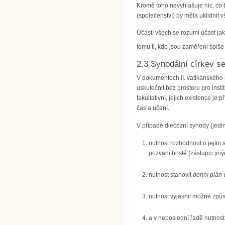
Kromě toho nevyhlašuje nic, co by
(společenství) by měla uklidnit 
Účastí všech se rozumí účast jak
tomu ti, kdo jsou zaměřeni spíše t
2.3 Synodální církev se
V dokumentech II. vatikánského 
uskutečnit bez prostoru pro inst
fakultativní, jejich existence je
čas a učení.
V případě diecézní synody (jedin
nutnost rozhodnout o jejím s
pozvaní hosté (zástupci jin
nutnost stanovit
denní plán
nutnost vyjasnit možné způs
a v neposlední řadě nutnost