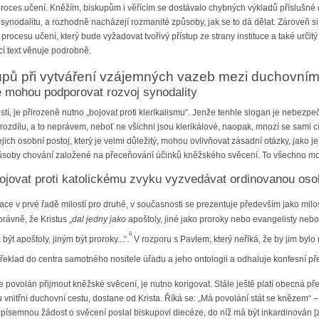
 proces učení. Kněžím, biskupům i věřícím se dostávalo chybných výkladů příslušné 
jet synodalitu, a rozhodně nacházejí rozmanité způsoby, jak se to dá dělat. Zároveň
 procesu učení, který bude vyžadovat tvořivý přístup ze strany instituce a také ur
cí text věnuje podrobně.
kupů při vytváření vzájemných vazeb mezi duchovními
 mohou podporovat rozvoj synodality
stí, je přirozeně nutno „bojovat proti klerikalismu“. Jenže tenhle slogan je nebez
 rozdílu, a to neprávem, neboť ne všichni jsou klerikálové, naopak, mnozí se sami c
ich osobní postoj, který je velmi důležitý, mohou ovlivňovat zásadní otázky, jako j
působy chování založené na přeceňování účinků kněžského svěcení. To všechno moho
jovat proti katolickému zvyku vyzvedávat ordinovanou osob
nace v prvé řadě milostí pro druhé, v současnosti se prezentuje především jako milo
rávně, že Kristus „
dal jedny jako
apoštoly, jiné jako proroky nebo evangelisty nebo j
6
být apoštoly, jiným být proroky...“.
V rozporu s Pavlem, který neříká, že by jim bylo
překlad do centra samotného nositele úřadu a jeho ontologii a odhaluje konfesní p
e povolán přijmout kněžské svěcení, je nutno korigovat. Stále ještě platí obecná pře
u vnitřní duchovní cestu, dostane od Krista. Říká se: „Má povolání stát se knězem
 písemnou žádost o svěcení poslal biskupovi diecéze, do níž má být inkardinován 