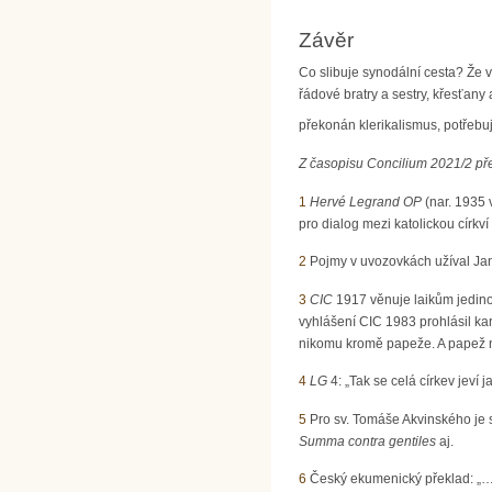
Závěr
Co slibuje synodální cesta? Že 
řádové bratry a sestry, křesťany
překonán klerikalismus, potřebuj
Z časopisu Concilium 2021/2 př
1
Hervé Legrand OP
(nar. 1935 
pro dialog mezi katolickou církv
2
Pojmy v uvozovkách užíval Jan 
3
CIC
1917 věnuje laikům jedinou
vyhlášení CIC 1983 prohlásil ka
nikomu kromě papeže. A papež 
4
LG
4: „Tak se celá církev jeví
5
Pro sv. Tomáše Akvinského je s
Summa contra gentiles
aj.
6
Český ekumenický překlad: „… je