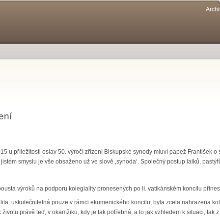
Přejít k
Archi
hlavnímu
obsahu
ení
 u příležitosti oslav 50. výročí zřízení Biskupské synody mluví papež František o sy
 „v jistém smyslu je vše obsaženo už ve slově ‚synoda‘. Společný postup laiků, pastý
 spousta výroků na podporu kolegiality pronesených po II. vatikánském koncilu při
ialita, uskutečnitelná pouze v rámci ekumenického koncilu, byla zcela nahrazena kole
 životu právě teď, v okamžiku, kdy je tak potřebná, a to jak vzhledem k situaci, tak 