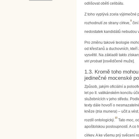
odlišovat obětí celibátu.
Z toho vyplývá zcela výjimečné p
8
rozhodnutí ze strany církve,
činí
nedostatek kandidátů nebudou v
Pro změnu takové teologie mohou
od křesťanů a duchovních, kteří zn
vysvětil. Na základě takto získa
viri probati
[osvědčené muže].
1.3. Kromě toho mohou 
jedinečné mocenské pos
Způsob, jakým oficiální a poloof
let po II. vatikánském koncilu ú
služebnících v jeho středu. Podl
texty dále hovoří o nesmazatel
kněze (
tria munera
) – učit a vé
10
rozdíl ontologický.
Tato moc, od
apoštolskou posloupností. A co h
církev. A ke všemu prý svěcení ro