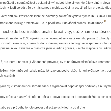
 poškodilo sounáležitost s ostatní církví, neboť jeho církev, která je v plném slova s
všechny, kteří se děsí, že by nás synoda mohla zavést na scestí; už jen proto, že 
 křesťanů, tak křesťanek, které se navzdory zákazům vysloveným v 1K 14,34 a 1Tm 1
15
radicionalisticky, protestovali. To je první krok k dovršení procesu inkulturace.
 neobejde bez institucionální kreativity, což znamená těsno
koncilu najdeme 1135 výroků o církvi – jen pět se týká církevního práva. Z toho 
itucionální kreativitu, v němž budou církevní právníci a teologové vzájemně spolupra
 přípustná, nikoli závazná – přestože jsou to jediná grémia, v nichž mají většinu la
é, pro kterou neexistují všeobecná pravidla) by to na úrovni místní církve znamena
ložení: kdo může volit a kdo může být zvolen, podle jakých kritérií (věk, pohlaví, 
ých vyznání)
 vymezující kompetence shromáždění
a vypracovat odpovídající podklady s nutným
oby práce a hlasování sněmu (délka projevu, role komisí, postup při žádostech o 
, aby se v průběhu tohoto procesu diecéze učily jedna od druhé