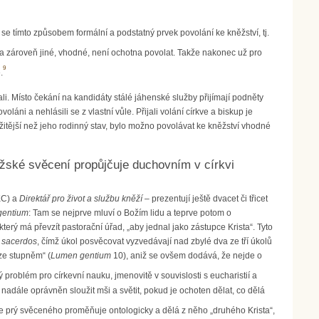
se tímto způsobem formální a podstatný prvek povolání ke kněžství, tj.
, a zároveň jiné, vhodné, není ochotna povolat. Takže nakonec už pro
9
.
i. Místo čekání na kandidáty stálé jáhenské služby přijímají podněty
láni a nehlásili se z vlastní vůle. Přijali volání církve a biskup je
žitější než jeho rodinný stav, bylo možno povolávat ke kněžství vhodné
žské svěcení propůjčuje duchovním v církvi
C) a
Direktář pro život a službu kněží
– prezentují ještě dvacet či třicet
gentium
: Tam se nejprve mluví o Božím lidu a teprve potom o
terý má převzít pastorační úřad, „aby jednal jako zástupce Krista“. Tyto
 sacerdos
, čímž úkol posvěcovat vyzvedávají nad zbylé dva ze tří úkolů
uze stupněm“ (
Lumen gentium
10), aniž se ovšem dodává, že nejde o
problém pro církevní nauku, jmenovitě v souvislosti s eucharistií a
nadále oprávněn sloužit mši a světit, pokud je ochoten dělat, co dělá
e prý svěceného proměňuje ontologicky a dělá z něho „druhého Krista“,