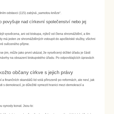
dním odstavci (115) zabývá „samotou kněze“.
 povyšuje nad církevní společenství nebo jej
být vysvěcena, ani od biskupa, nýbrž od člena shromáždění, a tím
, kdy má jeden ze shromážděných vstoupit do apoštolské služby, všichni
teré svěceného přijme.
 jim, může jako první ukázat, že vysvěcený držitel úřadu je částí
ní návrhy na obsazení biskupského úřadu. Po odpovídajících úpravách
kožto občany církve s jejich právy
í a finančních skandálů lid volá přirozeně po reformách, ale neví, jak
osti s demokracií, je důležité vymezit hranici mezi demokracií a
ou synody konat. Jsou to: