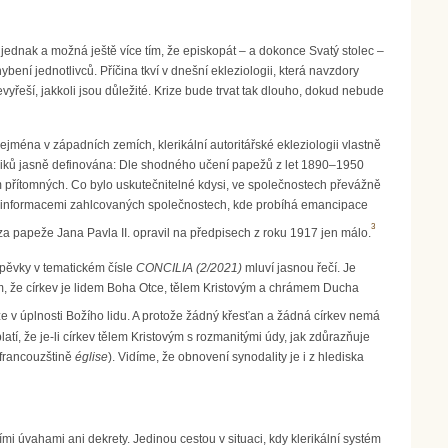
jednak a možná ještě více tím, že episkopát – a dokonce Svatý stolec –
bení jednotlivců. Příčina tkví v dnešní ekleziologii, která navzdory
vyřeší, jakkoli jsou důležité. Krize bude trvat tak dlouho, dokud nebude
ejména v západních zemích, klerikální autoritářské ekleziologii vlastně
 laiků jasně definována: Dle shodného učení papežů z let 1890–1950
 přítomných. Co bylo uskutečnitelné kdysi, ve společnostech převážně
 a informacemi zahlcovaných společnostech, kde probíhá emancipace
3
za papeže Jana Pavla II. opravil na předpisech z roku 1917 jen málo.
íspěvky v tematickém čísle
CONCILIA (2/2021)
mluví jasnou řečí. Je
, že církev je lidem Boha Otce, tělem Kristovým a chrámem Ducha
e v úplnosti Božího lidu. A protože žádný křesťan a žádná církev nemá
í, že je-li církev tělem Kristovým s rozmanitými údy, jak zdůrazňuje
 francouzštině
église
). Vidíme, že obnovení synodality je i z hlediska
i úvahami ani dekrety. Jedinou cestou v situaci, kdy klerikální systém