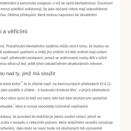
doktrinální a kanonické exegeze, o niž se opírá klerikalismus. Duchovní
 si mnozí pokřtění uvědomují, že jako občané církve mají odpovědnost.
čitý čas. Oběma přístupům, které mohou napomoci ke zkvalitnění
 a věřícími
pečný. Pranýřování klerikálního systému může vést k tomu, že budou na
ítí systémem ujařmeni a chtějí jho změnit. A k této změně mají ovšem
e např. přednostní postavení, jemuž se ordinované osoby těší v očích
u dělat už teď, ještě před uskutečněním strukturálních reforem.
u nad ty, jimž má sloužit
5
st daná knězi.
Je to zřejmé např. na francouzských překladech Ef 4,11-
ako pastýře a učitele... k budování Kristova těla“, v jiných překladech
 něco dáno (jsou to totiž oni sami, kdo byli dáni druhým pro společné
7
ředsudek,
který k rozvoji synodality rozhodně nepřispívá.
dstava, že povolání ke kněžství je jakési osobní volání, jehož se
“ – zcela v souladu s církevním právem, které dotyčného vesměs označuje
[začleněn]. Jako kněz se navíc bude od obyčejných lidí významně