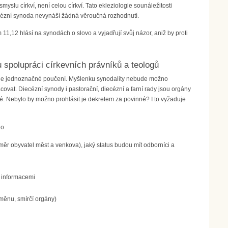
myslu církví, není celou církví. Tato ekleziologie sounáležitosti
diecézní synoda nevynáší žádná věroučná rozhodnutí.
1,12 hlásí na synodách o slovo a vyjadřují svůj názor, aniž by proti
u spolupráci církevních právníků a teologů
plyne jednoznačné poučení. Myšlenku synodality nebude možno
covat. Diecézní synody i pastorační, diecézní a farní rady jsou orgány
ikové. Nebylo by možno prohlásit je dekretem za povinné? I to vyžaduje
lo
poměr obyvatel měst a venkova), jaký status budou mít odborníci a
i informacemi
změnu, smírčí orgány)