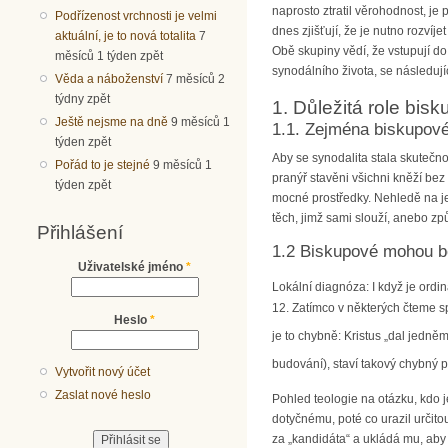
naprosto ztratil věrohodnost, je
Podřízenost vrchnosti je velmi
dnes zjišťují, že je nutno rozví
aktuální, je to nová totalita
7
Obě skupiny vědí, že vstupují do
měsíců 1 týden zpět
synodálního života, se následují
Věda a náboženství
7 měsíců 2
týdny zpět
1. Důležitá role bis
Ještě nejsme na dně
9 měsíců 1
1.1. Zejména biskupové
týden zpět
Aby se synodalita stala skutečno
Pořád to je stejné
9 měsíců 1
pranýř stavěni všichni kněží bez
týden zpět
mocné prostředky. Nehledě na jej
těch, jimž sami slouží, anebo z
Přihlášení
1.2 Biskupové mohou bo
Uživatelské jméno
*
Lokální diagnóza: I když je ordi
12. Zatímco v některých čteme sp
Heslo
*
je to chybně: Kristus „dal jedněm 
budování), staví takový chybný 
Vytvořit nový účet
Zaslat nové heslo
Pohled teologie na otázku, kdo j
dotyčnému, poté co urazil určito
za „kandidáta“ a ukládá mu, aby