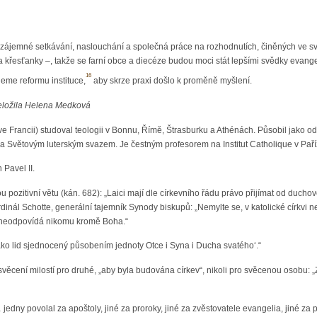
vzájemné setkávání, naslouchání a společná práce na rozhodnutích, činěných ve sv
 a křesťanky –, takže se farní obce a diecéze budou moci stát lepšími svědky evange
16
eme reformu instituce,
aby skrze praxi došlo k proměně myšlení.
eložila Helena Medková
ve Francii) studoval teologii v Bonnu, Římě, Štrasburku a Athénách. Působil jako
í a Světovým luterským svazem. Je čestným profesorem na Institut Catholique v Paří
Pavel II.
 pozitivní větu (kán. 682): „Laici mají dle církevního řádu právo přijímat od duc
rdinál Schotte, generální tajemník Synody biskupů: „Nemylte se, v katolické církv
neodpovídá nikomu kromě Boha.“
 jako lid sjednocený působením jednoty Otce i Syna i Ducha svatého‘.“
věcení milostí pro druhé, „aby byla budována církev“, nikoli pro svěcenou osobu: „
dny povolal za apoštoly, jiné za proroky, jiné za zvěstovatele evangelia, jiné za pa