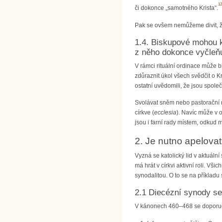
12
či dokonce „samotného Krista“.
Pak se ovšem nemůžeme divit, 
1.4. Biskupové mohou k
z něho dokonce vyčleňu
V rámci rituální ordinace může 
zdůraznit úkol všech svědčit o K
ostatní uvědomili, že jsou spole
Svolávat sněm nebo pastorační ra
církve (
ecclesia
). Navíc může v 
jsou i farní rady místem, odkud 
2. Je nutno apelovat
Vyzná se katolický lid v aktuáln
má hrát v církvi aktivní roli. Vš
synodalitou. O to se na příkladu 
2.1 Diecézní synody s
V kánonech 460–468 se doporučují