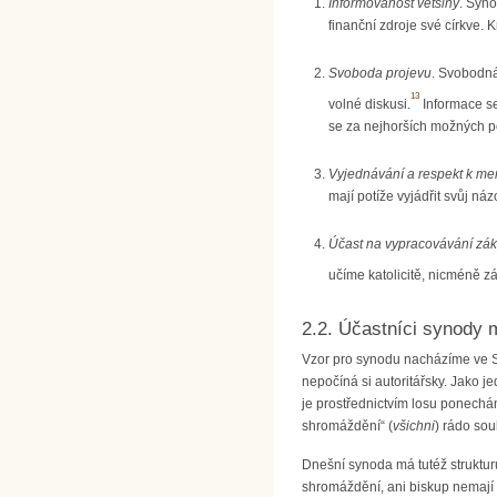
Informovanost většiny
. Syno
finanční zdroje své církve.
Svoboda projevu
. Svobodná
13
volné diskusi.
Informace se
se za nejhorších možných p
Vyjednávání a respekt k m
mají potíže vyjádřit svůj náz
Účast na vypracovávání zá
učíme katolicitě, nicméně zá
2.2. Účastníci synody m
Vzor pro synodu nacházíme ve Sk
nepočíná si autoritářsky. Jako j
je prostřednictvím losu ponechá
shromáždění“ (
všichni
) rádo sou
Dnešní synoda má tutéž strukturu
shromáždění, ani biskup nemají 