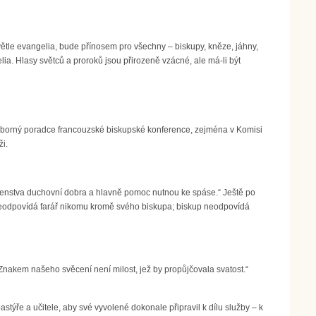
ětle evangelia, bude přínosem pro všechny – biskupy, kněze, jáhny,
lia. Hlasy světců a proroků jsou přirozeně vzácné, ale má-li být
 odborný poradce francouzské biskupské konference, zejména v Komisi
ži.
hovenstva duchovní dobra a hlavně pomoc nutnou ke spáse.“ Ještě po
i neodpovídá farář nikomu kromě svého biskupa; biskup neodpovídá
Znakem našeho svěcení není milost, jež by propůjčovala svatost.“
stýře a učitele, aby své vyvolené dokonale připravil k dílu služby – k