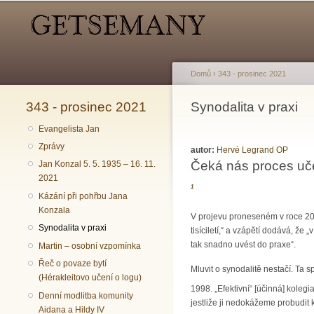
Hlavní menu
Sekundární menu
Domů
›
343 - prosinec 2021
343 - prosinec 2021
Jste zde
Synodalita v praxi
Evangelista Jan
Zprávy
autor:
Hervé Legrand OP
Čeká nás proces uč
Jan Konzal 5. 5. 1935 – 16. 11.
2021
1
Kázání při pohřbu Jana
Konzala
V projevu proneseném v roce 2015
Synodalita v praxi
tisíciletí,“ a vzápětí dodává, že
tak snadno uvést do praxe“.
Martin – osobní vzpomínka
Řeč o povaze bytí
Mluvit o synodalitě nestačí. Ta
(Hérakleitovo učení o logu)
1998. „Efektivní“ [účinná] koleg
Denní modlitba komunity
jestliže ji nedokážeme probudit k
Aidana a Hildy IV