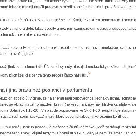
dální život právě tak jako demokracie vyžaduje svobodné šíření informaci. Aby mohl
 Kromě toho se musejí naučit pracovat s médii a sociálními sítěmi, protože evangeli
 diskuse občanů o záležitostech, jež se jich týkají, je znakem demokracie. I podl
 tedy šíří shora dolů, takže debaty umožňují rozmnožování otázek a odpovědi a lepš
odmínek znovu otevře na veřejnosti.
enšinám
. Synody jsou lépe schopny dospět ke konsensu než demokracie, svá rozhod
or nebo uvažují jinak.
konů
, jimiž se budeme řídit. Účastníci synody hlasují demokraticky o zákonech, kte
14
kony přicházející z centra tento proces často narušují.
ají jiná práva než poslanci v parlamentu
utcích apoštolů. Vidíme, že na sněmu mají odpovědnost jednak všichni, jednak něk
edinec se obrací na „shromáždění bratří“ (na všechny), aby navrhli dva kandidáty, a
no na Bohu (Sk 1,15-26). V epizodě popisované ve Sk 6,1-16 neuplatňuje skupina 
hlasí a zvolí sedm (
několik
) mužů, které pověří službou, tj. vyřešením konfliktu.
. Předsedá jí biskup (
jeden
), je složena z členů (
několika
), kteří zastávají konkrét
neomezenou moc. Přijaté texty musí vyhlásit biskup, který je nemůže změnit ani do