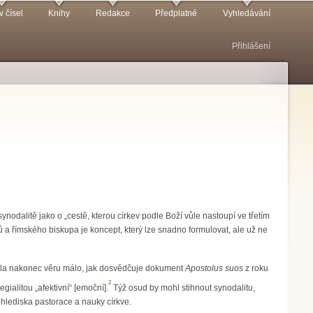
v čísel
Knihy
Redakce
Předplatné
Vyhledávání
Přihlášení
nodalitě jako o „cestě, kterou církev podle Boží vůle nastoupí ve třetím
řů a římského biskupa je koncept, který lze snadno formulovat, ale už ne
nesla nakonec věru málo, jak dosvědčuje dokument
Apostolus suos
z roku
2
gialitou „afektivní“ [emoční].
Týž osud by mohl stihnout synodalitu,
z hlediska pastorace a nauky církve.