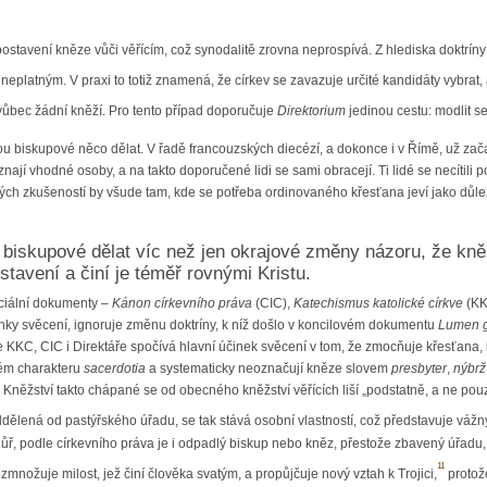
ostavení kněze vůči věřícím, což synodalitě zrovna neprospívá. Z hlediska doktríny 
 neplatným. V praxi to totiž znamená, že církev se zavazuje určité kandidáty vybrat
ůbec žádní kněží. Pro tento případ doporučuje
Direktorium
jedinou cestu: modlit se
 biskupové něco dělat. V řadě francouzských diecézí, a dokonce i v Římě, už začal
ají vhodné osoby, a na takto doporučené lidi se sami obracejí. Ti lidé se necítili povo
ných zkušeností by všude tam, kde se potřeba ordinovaného křesťana jeví jako důle
biskupové dělat víc než jen okrajové změny názoru, že kně
tavení a činí je téměř rovnými Kristu.
iciální dokumenty –
Kánon církevního práva
(CIC),
Katechismus katolické církve
(KK
činky svěcení, ignoruje změnu doktríny, k níž došlo v koncilovém dokumentu
Lumen 
e KKC, CIC i Direktáře spočívá hlavní účinek svěcení v tom, že zmocňuje křesťana, k
ném charakteru
sacerdotia
a systematicky neoznačují kněze slovem
presbyter
,
nýbrž
st. Kněžství takto chápané se od obecného kněžství věřících liší „podstatně, a ne po
dělená od pastýřského úřadu, se tak stává osobní vlastností, což představuje vážný 
ůř, podle církevního práva je i odpadlý biskup nebo kněz, přestože zbavený úřadu, 
11
zmnožuje milost, jež činí člověka svatým, a propůjčuje nový vztah k Trojici,
protož