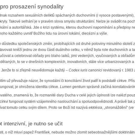
 pro prosazení synodality
jednak rozsahem sexuálních deliktů spáchaných duchovními (i vysoce postavenými), 
ryly. Takové selhání je v pravém slova smyslu strukturální. Nelze je svádět na pochy
kální a autoritářská. Jde o krizi systému, kterou duchovní napomínání a předpisy ne
oho každého uvnitř Božího lidu na úrovní lokální, diecézní a výše.
e v důsledku společenských změn, probíhajících od druhé poloviny minulého století z
tavovali kněží jednu ze dvou částí duálního celku, v němž byla role duchovních a
učovat a celebrovat obřady pro blaho laiků, jimi vedených, vyučovaných a obřadům
dělaných, to se v dnešních komplexních, inovativních, stále více urbanizovaných
né. Jenže to si zřejmě neuvědomuje každý –
Codex iuris canonici
revidovaný r. 1983 
ím už převažuje názor, že synodální či konciliární život patří k podstatě církve. Př
fungovat, je ohrožena identita církve.
Lumen gentium
správně začíná konstatováním
atého, znamená to, že rozmanité dary Ducha v celé jejich úplnosti lze nalézt pouz
rkvi fungovat systém vzájemného naslouchání a spoluodpovědnosti. A právě tak plat
pívat tomuto celku svým dílem. Proto se Boží lid nazývá
ekklésia
, „shromáždění“ (ve
t intenzivní, je nutno se učit
i, o níž mluví papež František, nebude možno zlomit sebeobsažnějšími doktrinálním