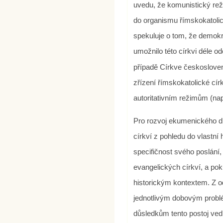
uvedu, že komunistický rež
do organismu římskokatolic
spekuluje o tom, že demokr
umožnilo této církvi déle o
případě Církve českoslove
zřízení římskokatolické cír
autoritativním režimům (nap
Pro rozvoj ekumenického di
církví z pohledu do vlastn
specifičnost svého poslání
evangelických církví, a pok
historickým kontextem. Z od
jednotlivým dobovým problé
důsledkům tento postoj vedl