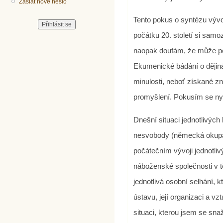
Zaslat nové heslo
Tento pokus o syntézu vývo
počátku 20. století si samo
naopak doufám, že může pos
Ekumenické bádání o dějin
minulosti, neboť získané 
promyšlení. Pokusím se nyn
Dnešní situaci jednotlivých
nesvobody (německá okupac
počátečním vývoji jednotliv
náboženské společnosti v 
jednotlivá osobní selhání, k
ústavu, její organizaci a vz
situaci, kterou jsem se snaž