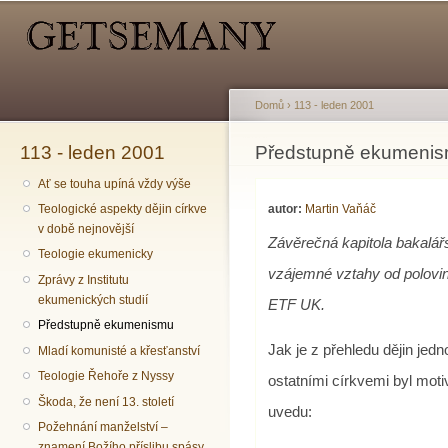
Hlavní menu
Sekundární menu
Př
hl
o
Domů
›
113 - leden 2001
113 - leden 2001
Jste zde
Předstupně ekumeni
Ať se touha upíná vždy výše
autor:
Martin Vaňáč
Teologické aspekty dějin církve
v době nejnovější
Závěrečná kapitola bakalář
Teologie ekumenicky
vzájemné vztahy od polovin
Zprávy z Institutu
ekumenických studií
ETF UK.
Předstupně ekumenismu
Jak je z přehledu dějin jedn
Mladí komunisté a křesťanství
Teologie Řehoře z Nyssy
ostatními církvemi byl moti
Škoda, že není 13. století
uvedu:
Požehnání manželství –
znamení Božího příslibu spásy