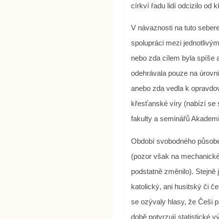
církví řadu lidí odcizilo od 
V návaznosti na tuto sebere
spolupráci mezi jednotlivý
nebo zda cílem byla spíše 
odehrávala pouze na úrovn
anebo zda vedla k opravdo
křesťanské víry (nabízí se
fakulty a seminářů Akademi
Období svobodného působení
(pozor však na mechanické p
podstatně změnilo). Stejně j
katolický, ani husitský či 
se ozývaly hlasy, že Češi 
době potvrzují statistické