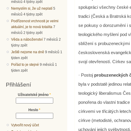
měsíců 4 týdny zpět
spolupráci všechny české e
Nemyslím si, že už neplatí
5
měsíců 4 týdny zpět
tradici (Česká a Bratrská kon
Podřízenost vrchnosti je velmi
se pokusy o dorozumění i 
aktuální, je to nová totalita
7
měsíců 2 týdny zpět
teologického myšlení pod v
Věda a náboženství
7 měsíců 2
sblížení s probuzeneckými
týdny zpět
Ještě nejsme na dně
9 měsíců 1
československá evangelic
týden zpět
svojí otevřeností. Církev 
Pořád to je stejné
9 měsíců 1
týden zpět
· Postoj
probuzeneckých č
Přihlášení
byla v podstatě jedinou rel
teologický liberalismus Čes
Uživatelské jméno
*
ponořena do vlastní tradic
Heslo
*
církvemi ve třicátých letec
církve (metodisté, ochranovš
Vytvořit nový účet
uchování jejich svébytnosti