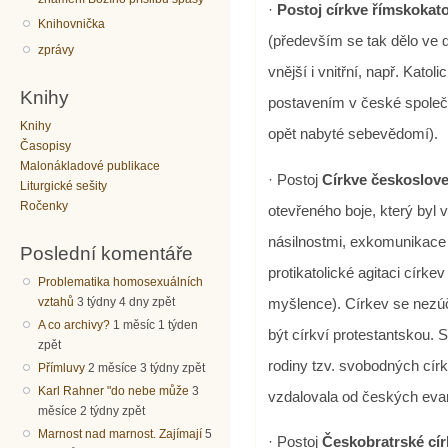
·
Postoj církve římskokato
Knihovnička
(především se tak dělo ve dv
zprávy
vnější i vnitřní, např. Kat
Knihy
postavením v české společn
Knihy
opět nabyté sebevědomí).
Časopisy
Malonákladové publikace
· Postoj
Církve českoslov
Liturgické sešity
Ročenky
otevřeného boje, který byl 
násilnostmi, exkomunikace z
Poslední komentáře
protikatolické agitaci círk
Problematika homosexuálních
myšlence). Církev se nezúč
vztahů
3 týdny 4 dny zpět
A co archivy?
1 měsíc 1 týden
být církví protestantskou. 
zpět
rodiny tzv. svobodných círk
Přímluvy
2 měsíce 3 týdny zpět
Karl Rahner "do nebe může
3
vzdalovala od českých evan
měsíce 2 týdny zpět
Marnost nad marnost. Zajímají
5
· Postoj
Českobratrské cír