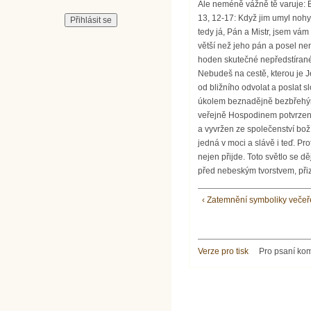
‹ Zatemnění symboliky večeř
Verze pro tisk
Pro psaní ko