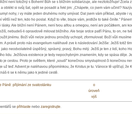
e Páně: přijímání ze svatostánku
o
úroveň
výš
mentářů se
přihlaste
nebo
zaregistrujte
.