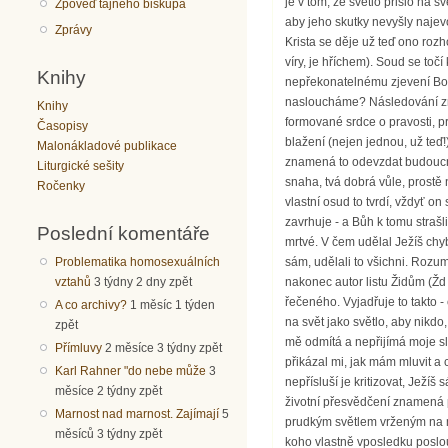
Zpověď tajného biskupa
Zprávy
Knihy
Knihy
Časopisy
Malonákladové publikace
Liturgické sešity
Ročenky
Poslední komentáře
Problematika homosexuálních
vztahů
3 týdny 2 dny zpět
A co archivy?
1 měsíc 1 týden
zpět
Přímluvy
2 měsíce 3 týdny zpět
Karl Rahner "do nebe může
3
měsíce 2 týdny zpět
Marnost nad marnost. Zajímají
5
měsíců 3 týdny zpět