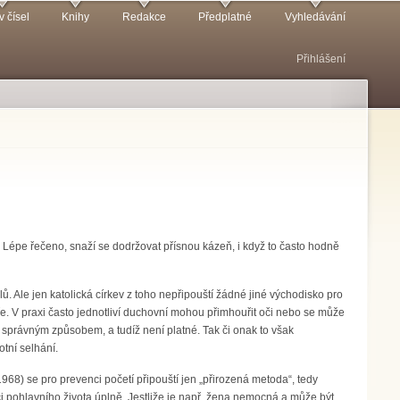
v čísel
Knihy
Redakce
Předplatné
Vyhledávání
Přihlášení
y. Lépe řečeno, snaží se dodržovat přísnou kázeň, i když to často hodně
 Ale jen katolická církev z toho nepřipouští žádné jiné východisko pro
e. V praxi často jednotliví duchovní mohou přimhouřit oči nebo se může
u správným způsobem, a tudíž není platné. Tak či onak to však
otní selhání.
68) se pro prevenci početí připouští jen „přirozená metoda“, tedy
i pohlavního života úplně. Jestliže je např. žena nemocná a může být