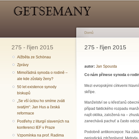
Hlavní menu
Sekundární menu
Domů
275 - říjen 2015
Jste zde
275 - říjen 2015
Alžběta ze Schönau
Zprávy
autor:
Jan Spousta
Mimořádná synoda o rodině –
Co nám přinese synoda o rodi
ale kde zůstaly ženy?
Mezi evropskými církvemi hlavníh
50 let existence synody
skřípe.
biskupů
„Se vší úctou ho smíme zváti
Manželství se u křesťanů obecně
svatým“: Jan Hus a česká
případ faktického rozpadu manže
reformace
najít oklika, založená na – zhus
zanechává pachuť a často odcizuj
Postřehy z liturgií slavených na
konferenci IEF v Praze
Podobně antikoncepce: Na základ
Vzpomínka na prof. Radima
periodická zdrženlivost. Metoda