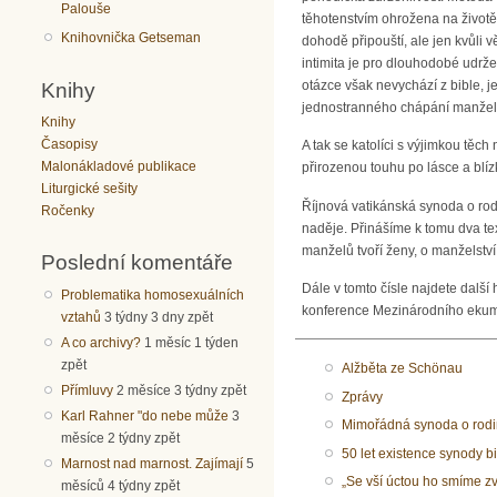
Palouše
těhotenstvím ohrožena na životě
Knihovnička Getseman
dohodě připouští, ale jen kvůli 
intimita je pro dlouhodobé udrže
otázce však nevychází z bible, j
Knihy
jednostranného chápání manžels
Knihy
Časopisy
A tak se katolíci s výjimkou těc
Malonákladové publikace
přirozenou touhu po lásce a blízk
Liturgické sešity
Říjnová vatikánská synoda o rodi
Ročenky
naděje. Přinášíme k tomu dva te
manželů tvoří ženy, o manželství 
Poslední komentáře
Dále v tomto čísle najdete další
Problematika homosexuálních
konference Mezinárodního ekum
vztahů
3 týdny 3 dny zpět
A co archivy?
1 měsíc 1 týden
zpět
Alžběta ze Schönau
Přímluvy
2 měsíce 3 týdny zpět
Zprávy
Karl Rahner "do nebe může
3
Mimořádná synoda o rodin
měsíce 2 týdny zpět
50 let existence synody b
Marnost nad marnost. Zajímají
5
„Se vší úctou ho smíme z
měsíců 4 týdny zpět