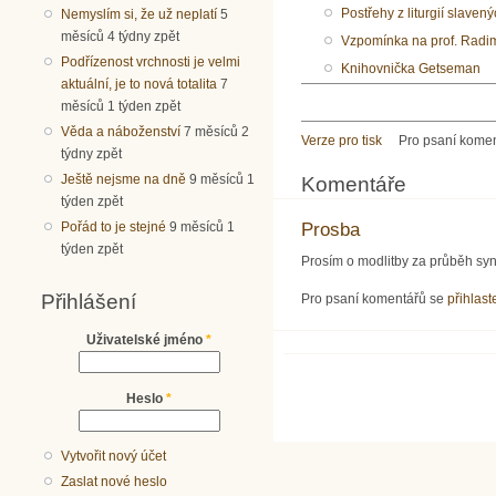
Postřehy z liturgií slaven
Nemyslím si, že už neplatí
5
měsíců 4 týdny zpět
Vzpomínka na prof. Radi
Podřízenost vrchnosti je velmi
Knihovnička Getseman
aktuální, je to nová totalita
7
měsíců 1 týden zpět
Věda a náboženství
7 měsíců 2
Verze pro tisk
Pro psaní kome
týdny zpět
Ještě nejsme na dně
9 měsíců 1
Komentáře
týden zpět
Pořád to je stejné
9 měsíců 1
Prosba
týden zpět
Prosím o modlitby za průběh syn
Přihlášení
Pro psaní komentářů se
přihlast
Uživatelské jméno
*
Heslo
*
Vytvořit nový účet
Zaslat nové heslo