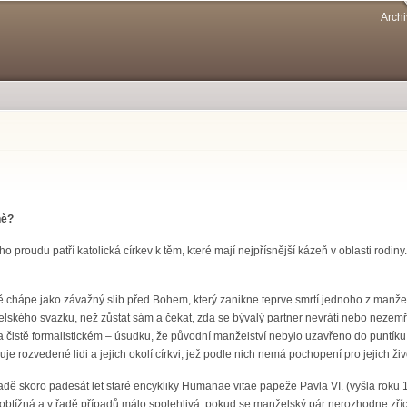
Přejít k
Archi
hlavnímu
obsahu
ně?
o proudu patří katolická církev k těm, které mají nejpřísnější kázeň v oblasti rodin
 chápe jako závažný slib před Bohem, který zanikne teprve smrtí jednoho z manželů.
lského svazku, než zůstat sám a čekat, zda se bývalý partner nevrátí nebo nezemř
ta čistě formalistickém – úsudku, že původní manželství nebylo uzavřeno do puntík
e rozvedené lidi a jejich okolí církvi, jež podle nich nemá pochopení pro jejich živ
ě skoro padesát let staré encykliky Humanae vitae papeže Pavla VI. (vyšla roku 19
 obtížná a v řadě případů málo spolehlivá, pokud se manželský pár nerozhodne zříc