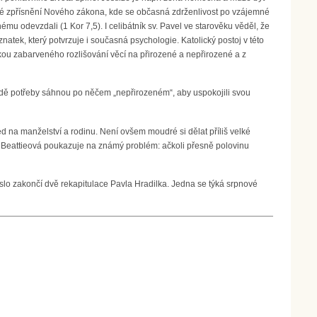
zné zpřísnění Nového zákona, kde se občasná zdrženlivost po vzájemné
mu odevzdali (1 Kor 7,5). I celibátník sv. Pavel ve starověku věděl, že
atek, který potvrzuje i současná psychologie. Katolický postoj v této
ikou zabarveného rozlišování věcí na přirozené a nepřirozené a z
řípadě potřeby sáhnou po něčem „nepřirozeném“, aby uspokojili svou
d na manželství a rodinu. Není ovšem moudré si dělat příliš velké
na Beattieová poukazuje na známý problém: ačkoli přesně polovinu
íslo zakončí dvě rekapitulace Pavla Hradilka. Jedna se týká srpnové