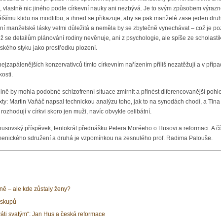
, vlastně nic jiného podle církevní nauky ani nezbývá. Je to svým způsobem výra
většímu klidu na modlitbu, a ihned se přikazuje, aby se pak manželé zase jeden druhé
ní manželské lásky velmi důležitá a neměla by se zbytečně vynechávat – což je pozn
ež se detailům plánování rodiny nevěnuje, ani z psychologie, ale spíše ze scholast
kého styku jako prostředku plození.
h nejzapálenějších konzervativců tímto církevním nařízením příliš nezatěžují a v p
osti.
ně by mohla podobné schizofrenní situace zmírnit a přinést diferencovanější pohle
xty: Martin Vaňáč napsal technickou analýzu toho, jak to na synodách chodí, a Ti
rozhodují v církvi skoro jen muži, navíc obvykle celibátní.
 husovský příspěvek, tentokrát přednášku Petera Moréeho o Husovi a reformaci. A č
enického sdružení a druhá je vzpomínkou na zesnulého prof. Radima Palouše.
ě – ale kde zůstaly ženy?
iskupů
váti svatým“: Jan Hus a česká reformace