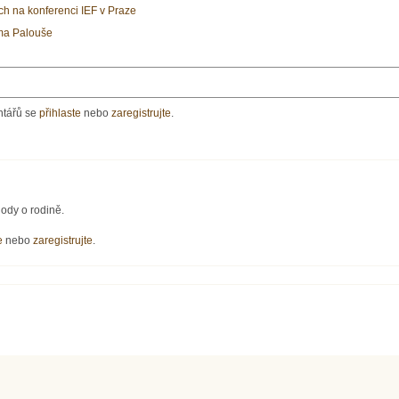
ých na konferenci IEF v Praze
ma Palouše
ntářů se
přihlaste
nebo
zaregistrujte
.
ody o rodině.
e
nebo
zaregistrujte
.