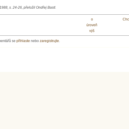
988, s. 24-26, přeložil Ondřej Bastl.
o
Chc
úroveň
výš
mentářů se
přihlaste
nebo
zaregistrujte
.