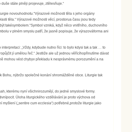
 duše stále plněji projevuje, ztělesňuje.“
 liturgie novouhodnotu.“Výrazové možnosti těla s jeho orgány
lasti těla.“ Výrazové možnosti věcí, prostorua času jsou tedy
být takésymbolem.“Symbol vzniká, když něco vnitřního, duchovního
bolu v plném smyslu patří, že jasně popisuje, že výrazováforma ani
interpretaci: „Vždy, kdybude nutno říci: to bylo kdysi tak a tak … to
ůjčit jí umělou řeč.“ Jestliže ale už jednou věřícíhopřinutíme dávat
straně mohou vést chybyv překladu k nesprávnému porozumění a na
í k Bohu, nýbržo společné konání shromážděné obce. Liturgie tak
bsah, kterému nyní všichnirozumějí, do jedné smyslové formy.
tivnípocit. Úloha liturgického vzdělávání je proto výchova od
í myšlení („sentire cum ecclesia“) potřebné,protože liturgie jako