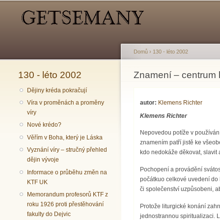
Hlavní menu
Sekundární menu
Domů
›
130 - léto 2002
130 - léto 2002
Jste zde
Znamení – centrum l
Dějiny kréda pokračují
autor:
Klemens Richter
Víra v proměnách a proměny
víry
Klemens Richter
Nové krédo?
Nepovedou potíže v používání
Věřím v Boha, který je Láska
znamením patří jistě ke všeo
Vyznání víry – stručný přehled
kdo nedokáže děkovat, slavit a
dějin vývoje
Pochopení a provádění svátos
Informace o průběhu změn na
počátkuo celkové uvedení do li
KTF UK
či společenství uzpůsobeni, ab
Memorandum profesorů KTF z
roku 1926 proti přestěhování
Protože liturgické konání zah
fakulty do Dejvic
jednostrannou spiritualizaci.