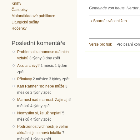
Knihy
Gemeinde
von heute, Herder 1
Časopisy
Malonákladové publikace
‹ Sporné svěcení žen
Liturgické sešity
Ročenky
Poslední komentáře
Verze pro tisk
Pro psaní ko
Problematika homosexuálních
vztahů
3 týdny 3 dny zpět
A co archivy?
1 měsíc 1 týden
zpět
Přímluvy
2 měsíce 3 týdny zpět
Karl Rahner "do nebe může
3
měsíce 2 týdny zpět
Marnost nad marnost. Zajímají
5
měsíců 4 týdny zpět
Nemyslím si, že už neplatí
5
měsíců 4 týdny zpět
Podřízenost vrchnosti je velmi
aktuální, je to nová totalita
7
měsíců 1 týden zpět