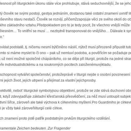
 tělesnost při liturgickém úkonu stále více prohlubuje, stává seduchovnější, že se jeho
celý člověk se svými postoji, gestya jednáním, dostanou také ostatní znamení uvnitř
ševního stavu nestačí. Člověk se rozvíjí, přičemžzapojuje věci ze svého okolí do ob
ho základního vztahu.Předpokladem pro to je tedy pocit, že všechno vnější může 
 tělesném… To vnitřní se musí … nezbytně transponovat do vnějšího… Dáleale k sym
o.“
dat podstatě, tj. ničemu nesmí býtčiněno násilí, nýbrž musí přirozeně připustit tuto 
mto si máme myslet to či ono – pak už nemluví podoba, a pověřícím se požaduje prop
 už není možné společné chápánítoho, co se děje při liturgii, protože na jedné 
eře individualistickému a na soukromých pocitech založenémuvýkladu.
schopnost vytvářet společenství, protožeprávě v liturgii nejde o osobní povznesen
 jejich život, jejich utrpení a přejímat za vlastní jejichprosby.
jektivitě, neboť liturgické symbolyjsou objektivní, protože se zde slévá duchovní o
tud, když zdevyjadřuje základní křesťanská přesvědčení, za něž musí ustoupit subjek
ivní šířce, zároveň ale také výchova k církevnímu myšlení.Pro Guardiniho je církevn
 je vždy také zároveňliturgií celé církve.
h znamení proto jistě patřík podstatným prvkům liturgického vzdělání.
kramentale Zeichen bedeuten. Zur Fragender