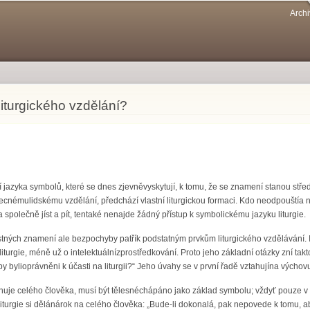
Přejít k
Archi
hlavnímu
obsahu
iturgického vzdělání?
 jazyka symbolů, které se dnes zjevněvyskytují, k tomu, že se znamení stanou stř
becnémulidskému vzdělání, předchází vlastní liturgickou formaci. Kdo neodpouští
 společně jíst a pít, tentaké nenajde žádný přístup k symbolickému jazyku liturgie.
tných znamení ale bezpochyby patřík podstatným prvkům liturgického vzdělávání
turgie, méně už o intelektuálnízprostředkování. Proto jeho základní otázky zní tak
y bylioprávněni k účasti na liturgii?“ Jeho úvahy se v první řadě vztahujína výchov
rnuje celého člověka, musí být tělesnéchápáno jako základ symbolu; vždyť pouze v
 Liturgie si dělánárok na celého člověka: „Bude-li dokonalá, pak nepovede k tomu,