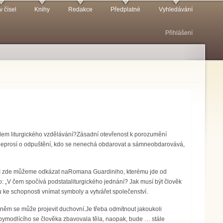
v čísel
Knihy
Redakce
Předplatné
Vyhledávání
Přihlášení
edem liturgického vzdělávání?Zásadní otevřenost k porozumění
a neprosí o odpuštění, kdo se nenechá obdarovat a sámneobdarovává,
. I zde můžeme odkázat naRomana Guardiniho, kterému jde od
to: „V čem spočívá podstataliturgického jednání? Jak musí být člověk
u ke schopnosti vnímat symboly a vytvářet společenství.
 něm se může projevit duchovní.Je třeba odmítnout jakoukoli
 abymodlícího se člověka zbavovala těla, naopak, bude … stále