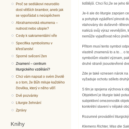
lidštější. Chci říci,že se jeho
Proč se sedlákovi neurodilo
dost větších brambor, aneb jak
Je-li ale do liturgie zapojen 
se vypořádat s neúspěchem
a pohybyk vyjádření plnosti du
Abrahamovská ekumena –
vtahovány do duševně–tělesné
nutnost nebo utopie?
nalézá svůj výraz vevnějším,
Cesty k sakramentální víře
nemůže vyjadřovat něco jinéh
Specifika symbolismu v
Přitom musí tento symbol odpoví
křesťanství
vlastně znamená to a to… o to
Sporné svěcení žen
symbolům vlastní význam, pak
Znamení – centrum
druhé straně jsouotevřené dv
liturgického vzdělání?
Zde je také vznesen nárok na 
Chci vám napsat o svém životě
vyžaduje ochotu sdílets druhými
a o tom, že Bůh miluje každého
člověka, který v něho věří
S tím je spojena výchova k ob
Objektivní je liturgie také po
Dvě pozvánky
subjektivní omezenostik objekt
Liturgie žehnání
konkrétní slavení v nějaké obci
Zprávy
Rozumné provádění liturgickýc
Knihy
Klemens
Richter, Was die Sa