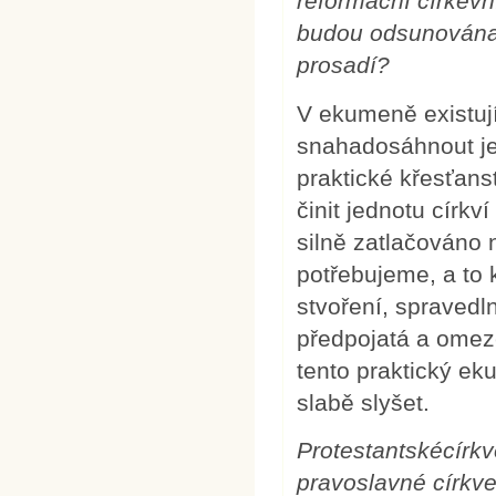
reformační církevn
budou odsunována 
prosadí?
V ekumeně existují 
snahadosáhnout jed
praktické křesťans
činit jednotu církv
silně zatlačováno n
potřebujeme, a to 
stvoření, spravedl
předpojatá a omez
tento praktický ek
slabě slyšet.
Protestantskécírk
pravoslavné církv