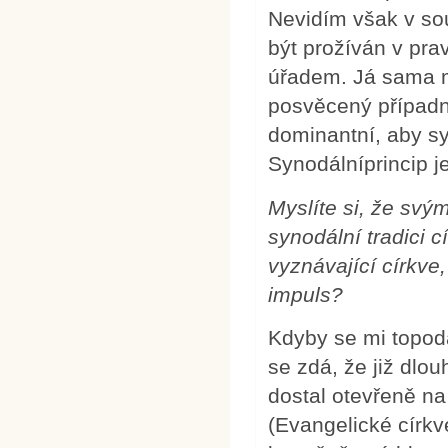
Nevidím však v sou
být prožíván v pra
úřadem. Já sama m
posvěcený případně
dominantní, aby sy
Synodálníprincip je
Myslíte si, že sv
synodální tradici 
vyznávající církve,
impuls?
Kdyby se mi topod
se zdá, že již dlou
dostal otevřeně n
(Evangelické círk