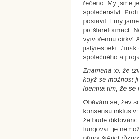
řečeno: My jsme je
společenství. Pro
postavit: I my jsme
prošlareformací. N
vytvořenou církví
jistýrespekt. Jina
společného a proja
Znamená to, že tzv
když se možnost ji
identita tím, že se
Obávám se, žev s
konsensu inklusivn
že bude diktováno
fungovat; je nemo
připouštějící různ