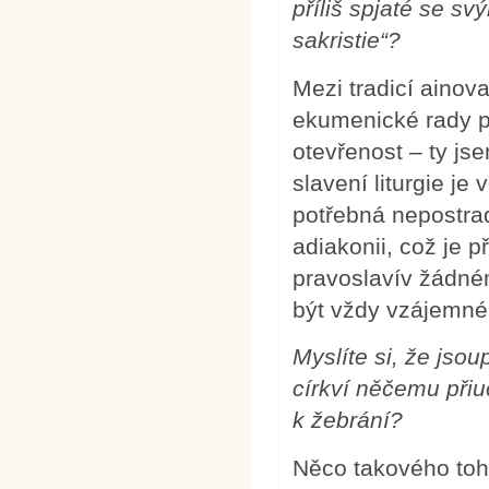
příliš spjaté se sv
sakristie“?
Mezi tradicí ainov
ekumenické rady 
otevřenost – ty js
slavení liturgie je
potřebná nepostrad
adiakonii, což je 
pravoslavív žádné
být vždy vzájemné
Myslíte si, že jso
církví něčemu přiu
k žebrání?
Něco takového to