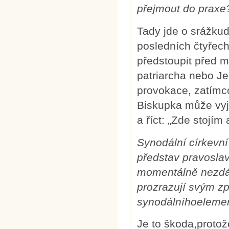
přejmout do praxe
Tady jde o srážkud
posledních čtyřech
předstoupit před m
patriarcha nebo J
provokace, zatímc
Biskupka může vyjá
a říct: „Zde stojím
Synodální církevn
představ pravoslav
momentálně nezdá 
prozrazují svým z
synodálníhoelemen
Je to škoda,protož