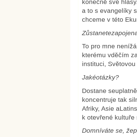
konečně své hlasy.
a to s evangelíky 
chceme v této Eku
Zůstanetezapojen
To pro mne nenížá
kterému vděčím z
instituci, Světovou
Jakéotázky?
Dostane seuplatně
koncentruje tak si
Afriky, Asie aLat
k otevřené kultuře
Domníváte se, žepra