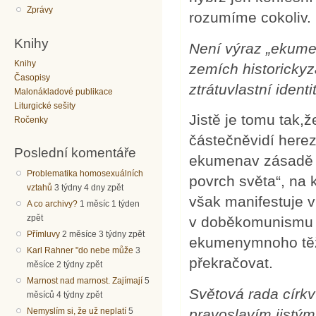
Zprávy
rozumíme cokoliv.
Knihy
Není výraz „ekume
Knihy
zemích historickyz
Časopisy
ztrátuvlastní identi
Malonákladové publikace
Liturgické sešity
Jistě je tomu tak
Ročenky
částečněvidí herez
Poslední komentáře
ekumenav zásadě t
Problematika homosexuálních
povrch světa“, na 
vztahů
3 týdny 4 dny zpět
však manifestuje v 
A co archivy?
1 měsíc 1 týden
zpět
v doběkomunismu c
Přímluvy
2 měsíce 3 týdny zpět
ekumenymnoho těži
Karl Rahner "do nebe může
3
překračovat.
měsíce 2 týdny zpět
Marnost nad marnost. Zajímají
5
Světová rada církv
měsíců 4 týdny zpět
Nemyslím si, že už neplatí
5
pravoslavím jistý