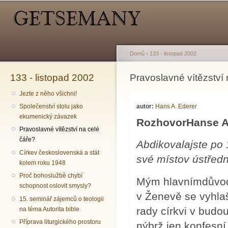
Hlavní menu
Sekundární menu
Př
hl
o
Domů
›
133 - listopad 2002
133 - listopad 2002
Jste zde
Pravoslavné vítězství 
Jezte z něho všichni!
autor:
Hans A. Ederer
Společenství stolu jako
ekumenický závazek
RozhovorHanse A
Pravoslavné vítězství na celé
čáře?
Abdikovalajste po 
Církev československá a stát
své místov ústřed
kolem roku 1948
Proč bohoslužbě chybí
Mým hlavnímdůvod
schopnost oslovit smysly?
v Ženevě se vyhla
15. seminář zájemců o teologii
rady církvi v bud
na téma Autorita bible
Příprava liturgického prostoru
nýbrž jen konfesní