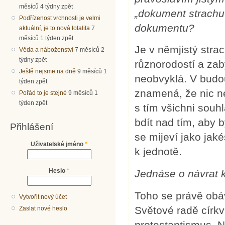
měsíců 4 týdny zpět
„dokument strachu“
Podřízenost vrchnosti je velmi
dokumentu?
aktuální, je to nová totalita
7
měsíců 1 týden zpět
Je v němjistý stra
Věda a náboženství
7 měsíců 2
týdny zpět
různorodostí a zab
Ještě nejsme na dně
9 měsíců 1
neobvyklá. V budou
týden zpět
znamená, že nic n
Pořád to je stejné
9 měsíců 1
týden zpět
s tím všichni souh
bdít nad tím, aby 
Přihlášení
se mijeví jako jak
Uživatelské jméno
*
k jednotě.
Heslo
*
Jednáse o návrat 
Toho se právě obá
Vytvořit nový účet
Světové radě církví
Zaslat nové heslo
protestantismus. 