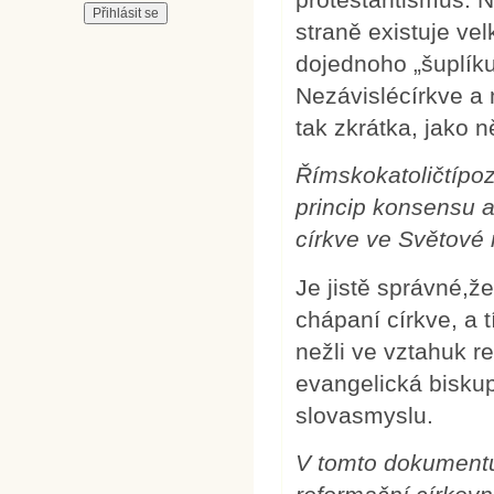
straně existuje ve
dojednoho „šuplíku
Nezávislécírkve a
tak zkrátka, jako n
Římskokatoličtípoz
princip konsensu a
církve ve Světové 
Je jistě správné,že
chápaní církve, a t
nežli ve vztahuk r
evangelická bisku
slovasmyslu.
V tomto dokumentu