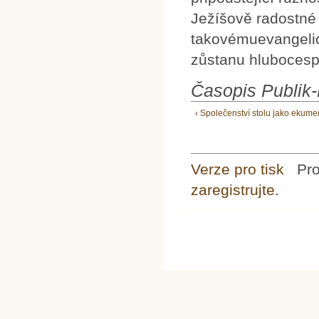
Ježíšově radostné 
takovémuevangelic
zůstanu hluboces
Časopis Publik
‹ Společenství stolu jako ekum
Verze pro tisk
Pr
zaregistrujte
.