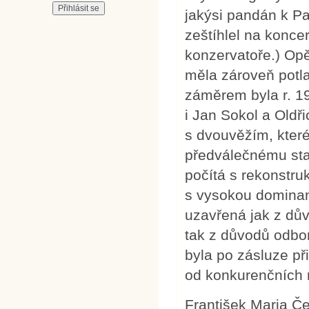
jakýsi pandán k Pa
zeštíhlel na koncer
konzervatoře.) Opět
měla zároveň potla
záměrem byla r. 19
i Jan Sokol a Oldř
s dvouvěžím, které
předválečnému stav
počítá s rekonstru
s vysokou dominant
uzavřená jak z důvo
tak z důvodů odbor
byla po zásluze př
od konkurenčních n
František Maria Če