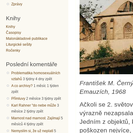
Zprávy
Knihy
Knihy
Časopisy
Malonákladové publikace
Liturgické sešity
Ročenky
Poslední komentáře
Problematika homosexuálních
vztahů
3 týdny 4 dny zpět
František M. Černý
A co archivy?
1 měsíc 1 týden
Emauzích, 1968
zpět
Přímluvy
2 měsíce 3 týdny zpět
Ačkoli se 2. světov
Karl Rahner "do nebe může
3
měsíce 2 týdny zpět
výrazně nezapsala
Marnost nad marnost. Zajímají
5
Jedním z objektů, 
měsíců 4 týdny zpět
poškozen nejvíce, 
Nemyslím si, že už neplatí
5