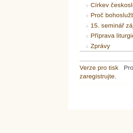
Církev českosl
Proč bohoslužb
15. seminář zá
Příprava liturg
Zprávy
Verze pro tisk
Pr
zaregistrujte
.