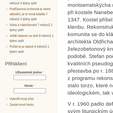
měsíců 4 týdny zpět
montserratskýcha n
Podřízenost vrchnosti je velmi
při kostele Nanebe
aktuální, je to nová totalita
7
1347. Kostel přiše
měsíců 2 týdny zpět
Věda a náboženství
7 měsíců 2
klenbu. Rekonstru
týdny zpět
komunita se do klá
Ještě nejsme na dně
9 měsíců 1
architekta Oldřic
týden zpět
Pořád to je stejné
9 měsíců 1
železobetonový kr
týden zpět
podobě. Stefan poč
kvalitních pseudog
Přihlášení
přestavba po r. 18
Uživatelské jméno
*
z programu rekonst
stalo torzo, které 
Heslo
*
ideologickém, tak 
Vytvořit nový účet
V r. 1960 padlo def
Zaslat nové heslo
svým liturgickým ú