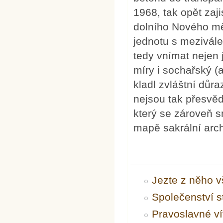
1968, tak opět zaj
dolního Nového mě
jednotu s mezivál
tedy vnímat nejen 
míry i sochařský (a
kladl zvláštní důra
nejsou tak přesvědč
který se zároveň s
mapě sakrální arch
Jezte z něho v
Společenství s
Pravoslavné ví