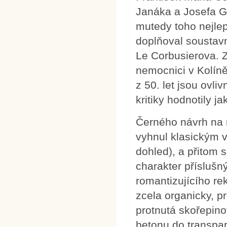
Janáka a Josefa Go
mutedy toho nejlep
doplňoval soustav
Le Corbusierova. 
nemocnici v Kolín
z 50. let jsou ovl
kritiky hodnotily j
Černého návrh na 
vyhnul klasickým v
dohled), a přitom s
charakter příslušn
romantizujícího r
zcela organicky, p
protnutá skořepinov
betonu do transpa