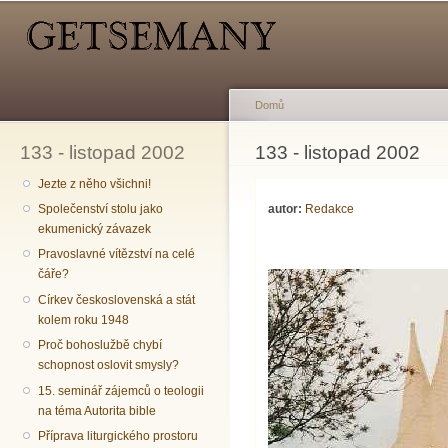
Hlavní menu
Sekundární menu
Př
hl
o
Domů
133 - listopad 2002
Jste zde
133 - listopad 2002
Jezte z něho všichni!
autor:
Redakce
Společenství stolu jako
ekumenický závazek
Pravoslavné vítězství na celé
čáře?
Církev československá a stát
kolem roku 1948
Proč bohoslužbě chybí
schopnost oslovit smysly?
15. seminář zájemců o teologii
na téma Autorita bible
Příprava liturgického prostoru