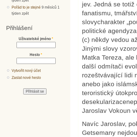
týden zpět
jev. Jedná se totiž 
Pořád to je stejné
9 měsíců 1
fanatismu, tmářstv
týden zpět
slovycharakter „po
Přihlášení
politické agendyz
(c) někdy vedou a
Uživatelské jméno
*
Jinými slovy vzoro
Heslo
*
Matka Tereza, ale 
další odmítači evol
Vytvořit nový účet
rozeštvávající lidi
Zaslat nové heslo
anebo jako islámsk
teroristický útok
desekularizacenep
Jaroslav Vokoun v
Navíc Jaroslav, po
Getsemany nejdou s