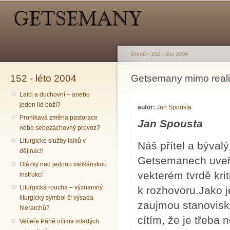
Hlavní menu
Sekundární menu
Př
hl
o
Domů
›
152 - léto 2004
152 - léto 2004
Jste zde
Getsemany mimo reali
Laici a duchovní – anebo
jeden lid boží?
autor:
Jan Spousta
Pronikavá změna pastorace
Jan Spousta
nebo sebezáchovný provoz?
Liturgické služby laiků v
Náš přítel a býval
dějinách
Getsemanech uveře
Otázky nad jednou vatikánskou
vekterém tvrdě kri
instrukcí
Liturgická roucha – významný
k rozhovoru.Jako j
liturgický symbol či výsada
zaujmou stanovisk
hierarchů?
cítím, že je třeba 
Večeře Páně očima mladých