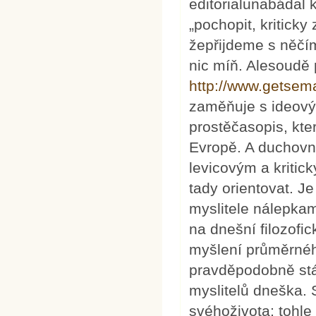
editorialunabádal 
„pochopit, kriticky
žepřijdeme s něčím
nic míň. Alesoudě 
http://www.getsem
zaměňuje s ideov
prostěčasopis, kte
Evropě. A duchovn
levicovým a kritic
tady orientovat. J
myslitele nálepkam
na dnešní filozofi
myšlení průměrného
pravděpodobně stál
myslitelů dneška. 
svéhoživota; tohle