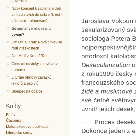
adventistů
Nový koncept k začlenění dětí
a mladistvých do církve (křest –
Jaroslava Vokoun 
přijímání – biřmování)
sekularizovaný svě
Getsemany mimo realitu
vývoje?
sociologa Petera 
Jim O’Halloran: Nová církev se
nejperspektivnější
rodí v těžkostech
ortodoxní katolic
Jan Milíč z Kroměříže
Desecularization o
Církevní novinky ze světa i z
domova
z roku1999 česky 
Liturgie obnovy závazků
francouzského soc
lektorů a akolytů
židé a muslimové 
Sloupec na obálce
své četbě světovýc
Knihy
uvnitř jejich dese
Knihy
· Proces desekul
Časopisy
Malonákladové publikace
Dokonce jeden z e
Liturgické sešity