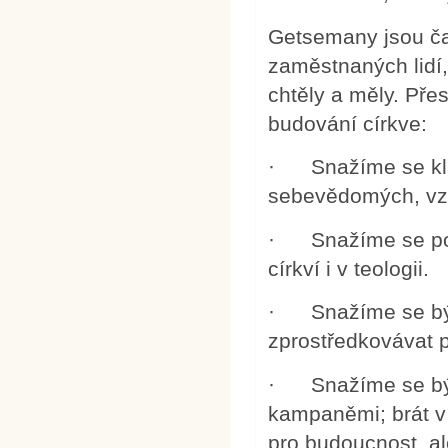
Getsemany jsou čas
zaměstnaných lidí
chtěly a měly. Přes
budování církve:
· Snažíme se klás
sebevědomých, vzd
· Snažíme se pom
církví i v teologii.
· Snažíme se být 
zprostředkovávat p
· Snažíme se být 
kampaněmi; brát v 
pro budoucnost, a