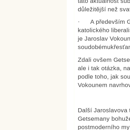
tato aktuálnost subj
důležitější než sva
· A především Ge
katolického liberal
je Jaroslav Vokoun
soudobémukřesťan
Zdali ovšem Getse
ale i tak otázka,
podle toho, jak s
Vokounem navrhova
Další Jaroslavova t
Getsemany bohuže
postmoderního myš