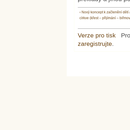
‹ Nový koncept k začlenění dětí
církve (křest – přijímání – biřmo
Verze pro tisk
Pr
zaregistrujte
.