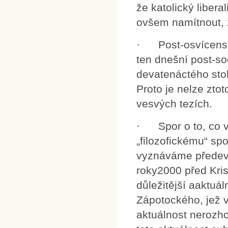
že katolický libera
ovšem namítnout, 
· Post-osvícenský
ten dnešní post-soc
devatenáctého stol
Proto je nelze zto
vesvých tezích.
· Spor o to, co v
„filozofickému“ spo
vyznáváme předevš
roky2000 před Kris
důležitější aaktuá
Zápotockého, jež vz
aktuálnost nerozho