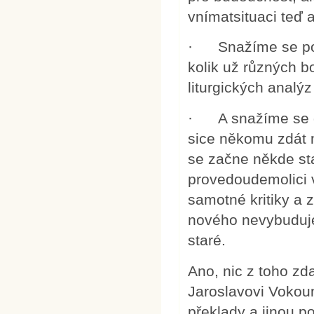
vnímatsituaci teď 
· Snažíme se podpo
kolik už různých b
liturgických analý
· A snažíme se dá
sice někomu zdát m
se začne někde st
provedoudemolici v
samotné kritiky a 
nového nevybuduje,
staré.
Ano, nic z toho z
Jaroslavovi Vokoun
překlady a jinou 