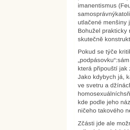
imanentismus (Feur
samosprávnýkatoli
utlačené menšiny j
Bohužel prakticky
skutečně konstrukt
Pokud se týče krit
„podpásovku“:sám 
která připouští ja
Jako kdybych já, k
ve svetru a džínác
homosexuálníchsňat
kde podle jeho ná
ničeho takového 
Zčásti jde ale mo