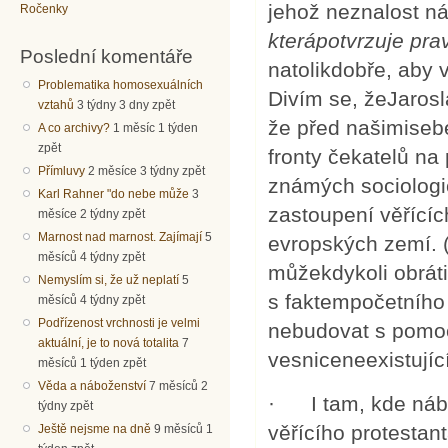
jehož neznalost n
Ročenky
kterápotvrzuje pra
Poslední komentáře
natolikdobře, aby 
Problematika homosexuálních
Divím se, žeJarosl
vztahů
3 týdny 3 dny zpět
že před našimiseb
A co archivy?
1 měsíc 1 týden
zpět
fronty čekatelů na 
Přímluvy
2 měsíce 3 týdny zpět
známých sociologi
Karl Rahner "do nebe může
3
zastoupení věřící
měsíce 2 týdny zpět
Marnost nad marnost. Zajímají
5
evropských zemí. (
měsíců 4 týdny zpět
můžekdykoli obráti
Nemyslím si, že už neplatí
5
s faktempočetního 
měsíců 4 týdny zpět
Podřízenost vrchnosti je velmi
nebudovat s pomoc
aktuální, je to nová totalita
7
vesniceneexistují
měsíců 1 týden zpět
Věda a náboženství
7 měsíců 2
· I tam, kde nábo
týdny zpět
věřícího protestan
Ještě nejsme na dně
9 měsíců 1