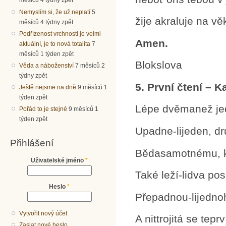
měsíců 4 týdny zpět
Nemyslím si, že už neplatí
5
žije akraluje na vě
měsíců 4 týdny zpět
Podřízenost vrchnosti je velmi
Amen.
aktuální, je to nová totalita
7
měsíců 1 týden zpět
Blokslova
Věda a náboženství
7 měsíců 2
týdny zpět
5. První čtení – K
Ještě nejsme na dně
9 měsíců 1
týden zpět
Lépe dvěmanež je
Pořád to je stejné
9 měsíců 1
týden zpět
Upadne-lijeden, dr
Přihlášení
Bědasamotnému, kt
Uživatelské jméno
*
Také leží-lidva pos
Heslo
*
Přepadnou-lijednoh
Vytvořit nový účet
A nittrojitá se tepr
Zaslat nové heslo