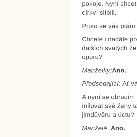
pokoje. Nyní chcete
církví slíbili.
Proto se vás ptám
Chcete i nadále po
dalších svatých ž
oporu?
Manželky:
Ano.
Předsedající:
Ať v
A nyní se obracím
milovat své ženy ta
jimdůvěru a úctu?
Manželé
:
Ano.