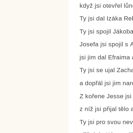
když jsi otevřel l
Ty jsi dal Izáka R
Ty jsi spojil Jákob
Josefa jsi spojil 
jsi jim dal Efraim
Ty jsi se ujal Zach
a dopřál jsi jim n
Z kořene Jesse jsi
z níž jsi přijal tělo
Ty jsi pro svou ne