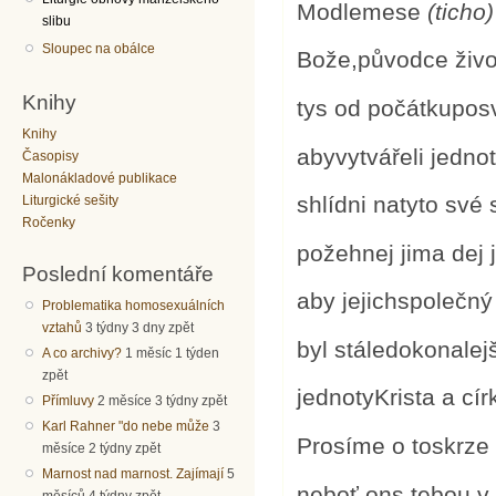
Modlemese
(ticho)
slibu
Sloupec na obálce
Bože,původce živo
Knihy
tys od počátkuposv
Knihy
abyvytvářeli jednot
Časopisy
Malonákladové publikace
shlídni natyto své
Liturgické sešity
Ročenky
požehnej jima dej j
Poslední komentáře
aby jejichspolečný
Problematika homosexuálních
vztahů
3 týdny 3 dny zpět
byl stáledokonale
A co archivy?
1 měsíc 1 týden
zpět
jednotyKrista a cír
Přímluvy
2 měsíce 3 týdny zpět
Karl Rahner "do nebe může
3
Prosíme o toskrze
měsíce 2 týdny zpět
Marnost nad marnost. Zajímají
5
neboť ons tebou v