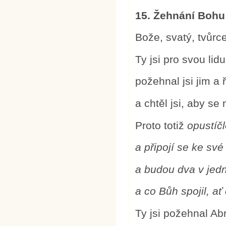
15. Žehnání Boh
Bože, svatý, tvůrc
Ty jsi pro svou li
požehnal jsi jim a 
a chtěl jsi, aby s
Proto totiž
opustíč
a připojí se ke sv
a budou dva v jed
a co Bůh spojil, a
Ty jsi požehnal A