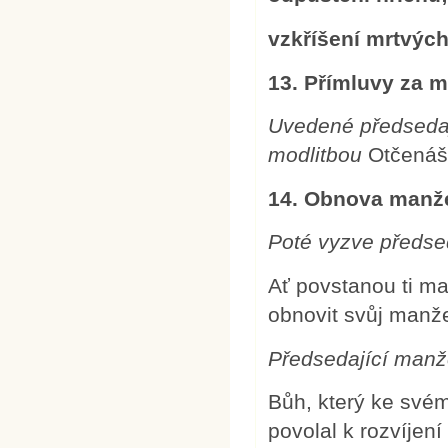
vzkříšení mrtvých
13. Přímluvy za 
Uvedené předseda
modlitbou
Otčená
14. Obnova manže
Poté vyzve předsed
Ať povstanou ti ma
obnovit svůj manže
Předsedající manže
Bůh, který ke svém
povolal k rozvíjen