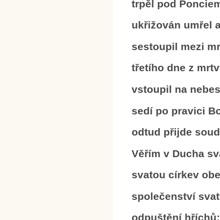
trpěl pod Ponciem
ukřižován umřel a
sestoupil mezi mr
třetího dne z mrtv
vstoupil na nebes
sedí po pravici 
odtud přijde soudi
Věřím v Ducha sv
svatou církev ob
společenství sva
odpuštění hříchů