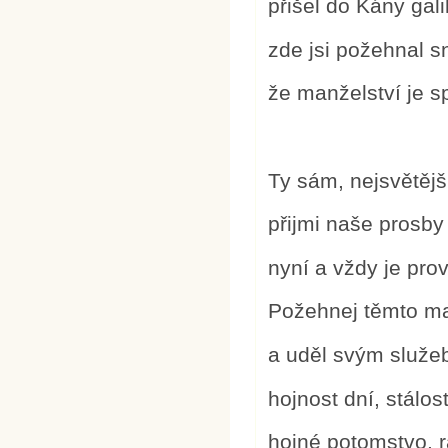
přišel do Kány gali
zde jsi požehnal 
že manželství je s
Ty sám, nejsvětějš
přijmi naše prosby
nyní a vždy je pro
Požehnej těmto m
a uděl svým služe
hojnost dní, stálo
hojné potomstvo, r