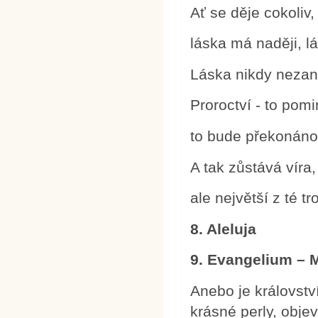
Ať se děje cokoliv,
láska má naději, l
Láska nikdy nezan
Proroctví - to pomi
to bude překonáno
A tak zůstává víra,
ale největší z té tr
8. Aleluja
9. Evangelium – M
Anebo je královstv
krásné perly, obje