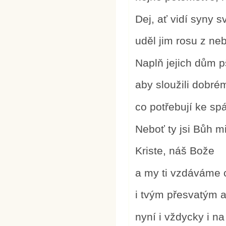
Dej, ať vidí syny 
uděl jim rosu z ne
Naplň jejich dům 
aby sloužili dobré
co potřebují ke sp
Neboť ty jsi Bůh mi
Kriste, náš Bože
a my ti vzdáváme 
i tvým přesvatým 
nyní i vždycky i n