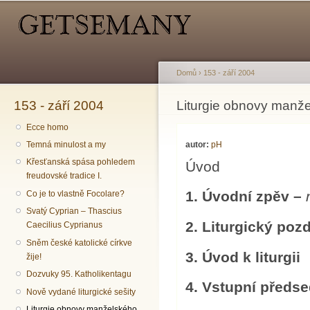
Hlavní menu
Sekundární menu
Př
hl
o
Domů
›
153 - září 2004
153 - září 2004
Jste zde
Liturgie obnovy manže
Ecce homo
autor:
pH
Temná minulost a my
Křesťanská spása pohledem
Úvod
freudovské tradice I.
1. Úvodní zpěv –
Co je to vlastně Focolare?
Svatý Cyprian – Thascius
2. Liturgický poz
Caecilius Cyprianus
Sněm české katolické církve
3. Úvod k liturgii
žije!
Dozvuky 95. Katholikentagu
4. Vstupní předs
Nově vydané liturgické sešity
Liturgie obnovy manželského