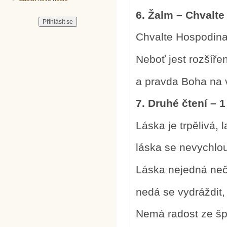
6. Žalm – Chvalt
Chvalte Hospodina 
Neboť jest rozšíře
a pravda Boha na v
7. Druhé čtení – 1
Láska je trpělivá, 
láska se nevychlo
Láska nejedná neč
nedá se vydráždit,
Nemá radost ze špa