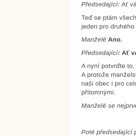
Předsedající:
Ať v
Teď se ptám všech, 
jeden pro druhého
Manželé:
Ano.
Předsedající
:
Ať v
A nyní potvrďte to,
A protože manželst
naši obec i pro cel
přítomnými.
Manželé se nejprve
Poté předsedající 