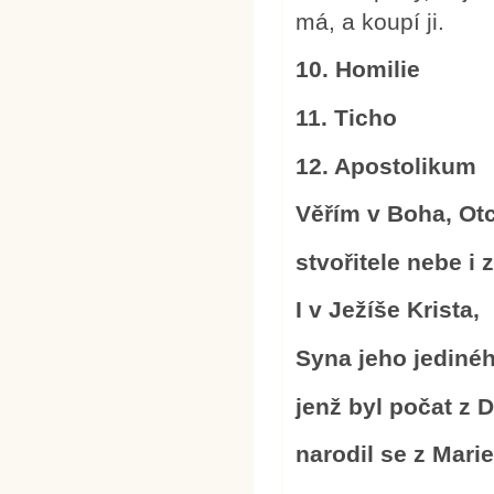
má, a koupí ji.
10. Homilie
11. Ticho
12. Apostolikum
Věřím v Boha, Ot
stvořitele nebe i 
I v Ježíše Krista,
Syna jeho jediné
jenž byl počat z 
narodil se z Mari