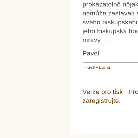
prokazatelně něja
nemůže zastávati a
svého biskupského 
jeho biskupská hod
mravy. . .
Pavel
‹ Křest v Duchu
Verze pro tisk
Pr
zaregistrujte
.