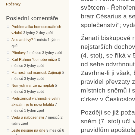
Ročenky
světcem - Řehořem.
bratr Césarius a s
Poslední komentáře
společenství"; vy
Problematika homosexuálních
vztahů
3 týdny 2 dny zpět
Ženatí biskupové n
A co archivy?
1 měsíc 1 týden
nejstarších dochov
zpět
Přímluvy
2 měsíce 3 týdny zpět
(4. stol), se říká 
Karl Rahner "do nebe může
3
od sebe odvrhnout
měsíce 2 týdny zpět
Zavrhne-li ji však
Marnost nad marnost. Zajímají
5
měsíců 3 týdny zpět
pravidel převzaty 
Nemyslím si, že už neplatí
5
místních sněmů i s
měsíců 3 týdny zpět
církev v Českoslo
Podřízenost vrchnosti je velmi
aktuální, je to nová totalita
7
měsíců 1 týden zpět
Později se již pož
Věda a náboženství
7 měsíců 2
sněm (7. stol) učí 
týdny zpět
pravidlům apoštol
Ještě nejsme na dně
9 měsíců 6