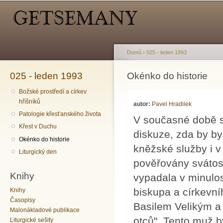
Hlavní menu
Sekundární menu
Př
hl
o
Domů
›
025 - leden 1993
025 - leden 1993
Jste zde
Okénko do historie
Božské prostředí a církev
hříšníků
autor:
Pavel Hradilek
Patologie křesťanského života
V současné době s
Křest v Duchu
diskuze, zda by by
Okénko do historie
kněžské služby i v
Liturgický den
pověřovány svátos
Knihy
vypadala v minulo
biskupa a církevníh
Knihy
Časopisy
Basilem Velikým a 
Malonákladové publikace
otců". Tento muž 
Liturgické sešity