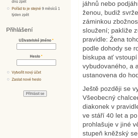
dnů zpět
jáhnů nebo podjáh
Pořád to je stejné
9 měsíců 1
ženou, budiž svrž
týden zpět
záminkou zbožnost
Přihlášení
sloužení; pakliže 
pravidle: Žena to
Uživatelské jméno
*
podle dohody se r
biskupa ať vstoupí
Heslo
*
vybudovaného, a ať
Vytvořit nový účet
ustanovena do hod
Zaslat nové heslo
Ještě později se v
Všeobecný chalced
diakonek v pravidl
ve stáří 40 let a 
prohlašuje v jiné v
stupeň kněžský se