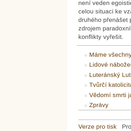
není veden egoisti
celou situaci ke 
druhého přenášet po
zdrojem paradoxní
konflikty vyřešit.
Máme všechny
Lidové nábože
Luteránský Lut
Tvůrčí katolicit
Vědomí smrti j
Zprávy
Verze pro tisk
Pr