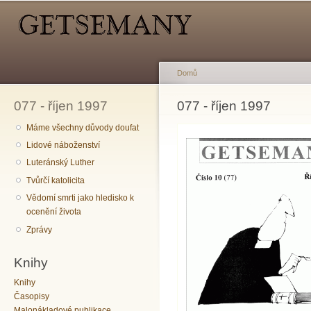
Hlavní menu
Sekundární menu
Př
hl
o
Domů
077 - říjen 1997
Jste zde
077 - říjen 1997
Máme všechny důvody doufat
Lidové náboženství
Luteránský Luther
Tvůrčí katolicita
Vědomí smrti jako hledisko k
ocenění života
Zprávy
Knihy
Knihy
Časopisy
Malonákladové publikace