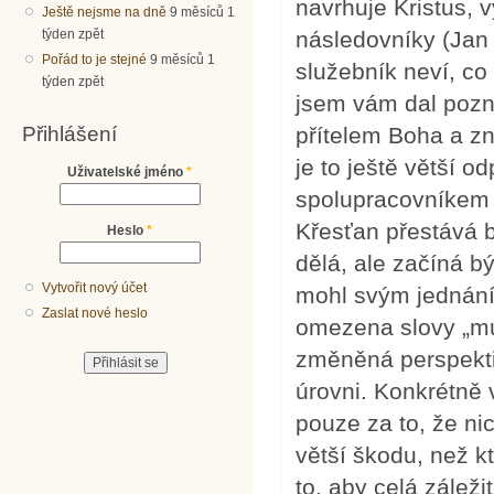
navrhuje Kristus, 
Ještě nejsme na dně
9 měsíců 1
týden zpět
následovníky (Jan
Pořád to je stejné
9 měsíců 1
služebník neví, co
týden zpět
jsem vám dal pozna
Přihlášení
přítelem Boha a zná
je to ještě větší 
Uživatelské jméno
*
spolupracovníkem p
Křesťan přestává b
Heslo
*
dělá, ale začíná b
Vytvořit nový účet
mohl svým jednáním
Zaslat nové heslo
omezena slovy „mu
změněná perspektiv
úrovni. Konkrétně
pouze za to, že n
větší škodu, než k
to, aby celá záleži