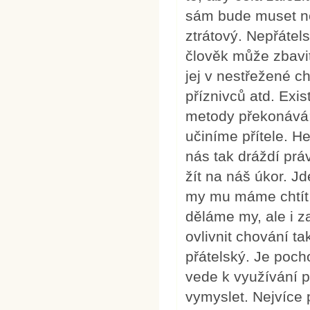
sám bude muset ně
ztrátový. Nepřátels
člověk může zbavit
jej v nestřežené ch
příznivců atd. Exi
metody překonává:
učiníme přítele. 
nás tak dráždí pr
žít na náš úkor. Jd
my mu máme chtít
děláme my, ale i z
ovlivnit chování t
přátelský. Je poch
vede k využívání p
vymyslet. Nejvíce 