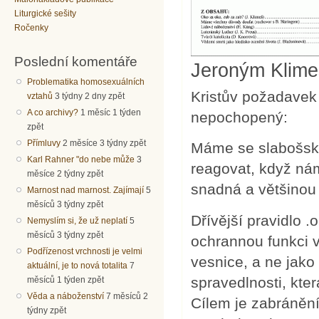
Liturgické sešity
Ročenky
Poslední komentáře
Jeroným Klime
Problematika homosexuálních
Kristův požadavek 
vztahů
3 týdny 2 dny zpět
A co archivy?
1 měsíc 1 týden
nepochopený:
zpět
Přímluvy
2 měsíce 3 týdny zpět
Máme se slabošsky
Karl Rahner "do nebe může
3
reagovat, když ná
měsíce 2 týdny zpět
snadná a většinou
Marnost nad marnost. Zajímají
5
měsíců 3 týdny zpět
Dřívější pravidlo 
Nemyslím si, že už neplatí
5
měsíců 3 týdny zpět
ochrannou funkci v
Podřízenost vrchnosti je velmi
vesnice, a ne jako
aktuální, je to nová totalita
7
spravedlnosti, kte
měsíců 1 týden zpět
Věda a náboženství
7 měsíců 2
Cílem je zabránění
týdny zpět