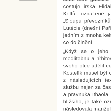
cestuje irská Flida
Keltů, označené j
„Sloupu převozníků
Lutécie (dnešní Pař
jedním z mnoha kelt
co do činění.
„Když se o jeho 
modlitebnu a hřbito
svého otce udělil c
Kostelík musel být
z následujících t
službu nejen za čas
a pravnuka Ithaela
bližšího, je také 
následovala manžel