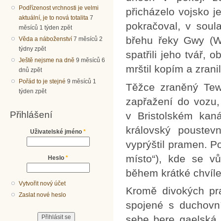
Podřízenost vrchnosti je velmi
přicházelo vojsko j
aktuální, je to nová totalita
7
pokračoval, v soul
měsíců 1 týden zpět
břehu řeky Gwy (Wy
Věda a náboženství
7 měsíců 2
týdny zpět
spatřili jeho tvář, 
Ještě nejsme na dně
9 měsíců 6
mrštil kopím a zrani
dnů zpět
Pořád to je stejné
9 měsíců 1
Těžce zraněný Tewd
týden zpět
zapřažení do vozu,
Přihlášení
v Bristolském kaná
královský pous­tev
Uživatelské jméno
*
vyprýštil pramen. Po
místo“), kde se vů
Heslo
*
během krátké chvíle
Vytvořit nový účet
Kromě divokých pra
Zaslat nové heslo
spojené s duchov­n
sebe bere gaelská 