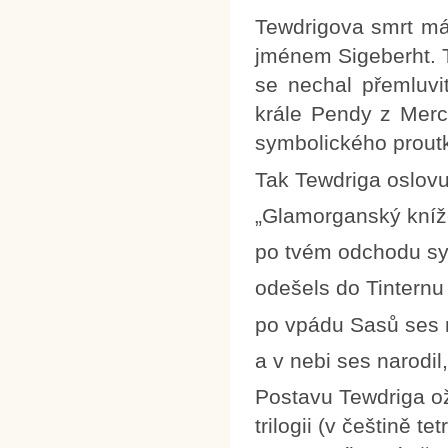
Tewdrigova smrt má
jménem Sigeberht. T
se nechal přemluvit
krále Pendy z Merci
symbolického proutk
Tak Tewdriga oslov
„Glamorganský kníže
po tvém odchodu sy
odešels do Tinternu 
po vpádu Sasů ses n
a v nebi ses narodi
Postavu Tewdriga ož
trilogii (v češtině tet