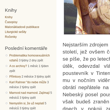
Knihy
Knihy
Časopisy
Malonákladové publikace
Liturgické sešity
Ročenky
Nejstarším zdrojem 
Poslední komentáře
století, jež ovšem 
Problematika homosexuálních
se píše, že po lete
vztahů
3 týdny 2 dny zpět
útěk, odevzdal v
A co archivy?
1 měsíc 1 týden
zpět
poustevník v Tinte
Přímluvy
2 měsíce 3 týdny zpět
mu v nočním vidění
Karl Rahner "do nebe může
3
obrátí nepřátele na
měsíce 2 týdny zpět
Marnost nad marnost. Zajímají
5
Nebeský posel pous
měsíců 3 týdny zpět
však budeš zraněn 
Nemyslím si, že už neplatí
5
dnech v pokoji z
měsíců 3 týdny zpět