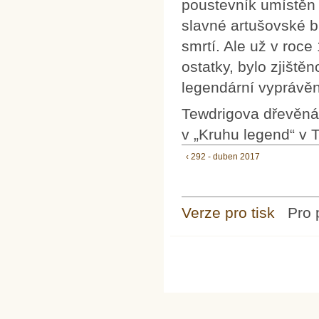
poustevník umístěn n
slavné artušovské b
smrtí. Ale už v roc
ostatky, bylo zjiště
legendární vyprávěn
Tewdrigova dřevěná
v „Kruhu legend“ v T
‹ 292 - duben 2017
Verze pro tisk
Pro 