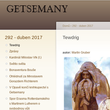
Hlavní menu
Sekundární menu
Př
hl
o
Domů
›
292 - duben 2017
292 - duben 2017
Jste zde
Tewdrig
Tewdrig
Zprávy
autor:
Martin Gruber
Kardinál Miloslav Vlk (I.)
Světlo světa
Bonaventura Bouše
Ohlédnutí za Miroslavem
Gorazdem Richterem
V Opavě končí knihkupectví s
Getsemany
Spor Erasma Rotterdamského
s Martinem Lutherem o
svobodnou vůli