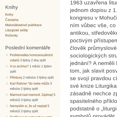
1963 uzavřena litur
Knihy
jednom dopisu z 1. 
Knihy
kongresu v Mohuči 
Časopisy
ním vůbec vše, co s
Malonákladové publikace
Liturgické sešity
antikou, středověk
Ročenky
poctivým přístupe
Poslední komentáře
člověk průmyslové
sociologických str
Problematika homosexuálních
vztahů
3 týdny 2 dny zpět
jednání? A neměli
A co archivy?
1 měsíc 1 týden
tom, jak slavit pos
zpět
se svojí pravdou c
Přímluvy
2 měsíce 3 týdny zpět
Karl Rahner "do nebe může
3
své knize Liturgik
měsíce 2 týdny zpět
zásadně nechce zpo
Marnost nad marnost. Zajímají
5
spasitelného příkl
měsíců 3 týdny zpět
Nemyslím si, že už neplatí
5
podstatně o „litur
měsíců 3 týdny zpět
symbolů provádět, 