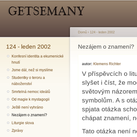
Hlavní menu
Sekundární menu
Př
hl
o
Domů
›
124 - leden 2002
124 - leden 2002
Jste zde
Nezájem o znamení?
Konfesní identita a ekumenické
hnutí
autor:
Klemens Richter
Jsme dál, než si myslíme
V příspěvcích o lit
Studentky o teroru a
slyšet i číst, že
náboženství
světovým názorem
Smrtelná nemoc ideálů
symbolům. A s otá
Od magie k mystagogii
Ještě není vyhráno
spjata otázka scho
Nezájem o znamení?
chápat znamení, nel
Liturgie slova
Tato otázka není no
Zprávy