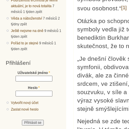
Podřízenost vrchnosti je velmi
aktuální, je to nová totalita
7
[1]
svou osobnost.“
měsíců 1 týden zpět
Věda a náboženství
7 měsíců 2
Otázka po schopno
týdny zpět
symboly vedla již 
Ještě nejsme na dně
9 měsíců 1
benediktin Burkha
týden zpět
Pořád to je stejné
9 měsíců 1
skutečnost, že to
týden zpět
„Je dnešní člověk
Přihlášení
symfonii, obdivovat
Uživatelské jméno
*
divák, ale za činn
srdcem, ve ztišení
Heslo
*
souzvuku, v síle a
výraz vysoké slavn
Vytvořit nový účet
stejně smýšlejícím
Zaslat nové heslo
Nejedná se zde ted