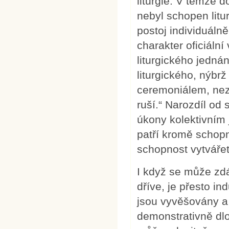
liturgie. V témže do
nebyl schopen litu
postoj individuálně 
charakter oficiáln
liturgického jednání
liturgického, nýbrž
ceremoniálem, nez
ruší.“ Narozdíl od
úkony kolektivním j
patří kromě schop
schopnost vytvářet
I když se může zdá
dříve, je přesto i
jsou vyvěšovány a 
demonstrativně dlo