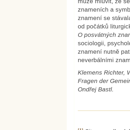
může mluvit, že se
znameních a symbol
znamení se stával
od počátků liturgi
O posvátných zna
sociologii, psychol
znamení nutně patř
neverbálními znam
Klemens Richter, 
Fragen der Gemeind
Ondřej Bastl.