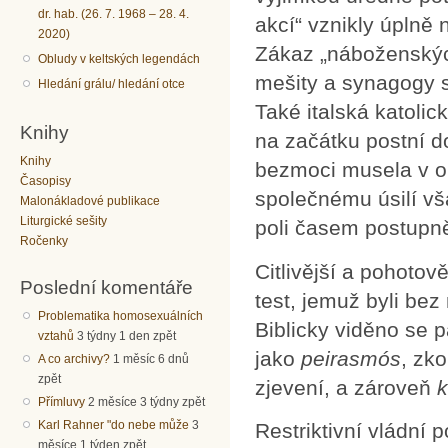
dr. hab. (26. 7. 1968 – 28. 4.
akcí“ vznikly úplně 
2020)
Zákaz „náboženských
Obludy v keltských legendách
mešity a synagogy s
Hledání grálu/ hledání otce
Také italská katolic
Knihy
na začátku postní d
Knihy
bezmoci musela v ob
Časopisy
společnému úsilí vš
Malonákladové publikace
Liturgické sešity
poli časem postupně
Ročenky
Citlivější a pohotov
Poslední komentáře
test, jemuž byli bez 
Problematika homosexuálních
Biblicky viděno se 
vztahů
3 týdny 1 den zpět
jako
peirasmós
, zk
A co archivy?
1 měsíc 6 dnů
zpět
zjevení, a zároveň
k
Přímluvy
2 měsíce 3 týdny zpět
Karl Rahner "do nebe může
3
Restriktivní vládní 
měsíce 1 týden zpět