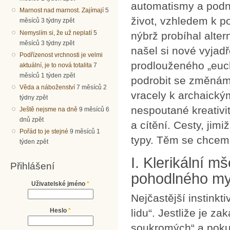
automatismy a podnít
Marnost nad marnost. Zajímají
5
život, vzhledem k p
měsíců 3 týdny zpět
Nemyslím si, že už neplatí
5
nýbrž probíhal alte
měsíců 3 týdny zpět
našel si nové vyjadř
Podřízenost vrchnosti je velmi
prodlouženého „euch
aktuální, je to nová totalita
7
měsíců 1 týden zpět
podrobit se změnám,
Věda a náboženství
7 měsíců 2
vracely k archaický
týdny zpět
nespoutané kreativi
Ještě nejsme na dně
9 měsíců 6
dnů zpět
a cítění. Cesty, jimi
Pořád to je stejné
9 měsíců 1
typy. Těm se chceme
týden zpět
I. Klerikální m
Přihlášení
pohodlného myš
Uživatelské jméno
*
Nejčastější instinkt
lidu“. Jestliže je z
Heslo
*
soukromých“ a pokud