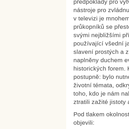
předpoklady pro vyt
nástroje pro zvládn
v televizi je mnohem
průkopníků se přesto
svými nejbližšími p
používající všední j
slavení prostých a z
naplněny duchem ev
historických forem.
postupně: bylo nutn
životní témata, odkr
toho, kdo je nám n
ztratili zažité jisto
Pod tlakem okolnos
objevili: