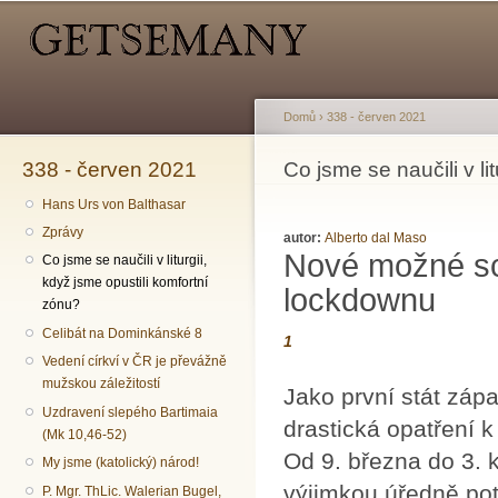
Hlavní menu
Sekundární menu
Př
hl
o
Domů
›
338 - červen 2021
338 - červen 2021
Jste zde
Co jsme se naučili v li
Hans Urs von Balthasar
Zprávy
autor:
Alberto dal Maso
Nové možné sc
Co jsme se naučili v liturgii,
když jsme opustili komfortní
lockdownu
zónu?
Celibát na Dominkánské 8
1
Vedení církví v ČR je převážně
mužskou záležitostí
Jako první stát záp
Uzdravení slepého Bartimaia
drastická opatření 
(Mk 10,46-52)
Od 9. března do 3. k
My jsme (katolický) národ!
výjimkou úředně pot
P. Mgr. ThLic. Walerian Bugel,