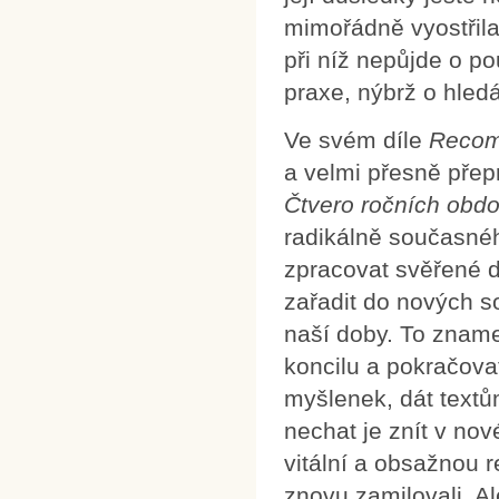
mimořádně vyostřila
při níž nepůjde o p
praxe, nýbrž o hledá
Ve svém díle
Reco
a velmi přesně přep
Čtvero ročních obdo
radikálně současné
zpracovat svěřené dě
zařadit do nových so
naší doby. To znam
koncilu a pokračova
myšlenek, dát text
nechat je znít v no
vitální a obsažnou re
znovu zamilovali. A