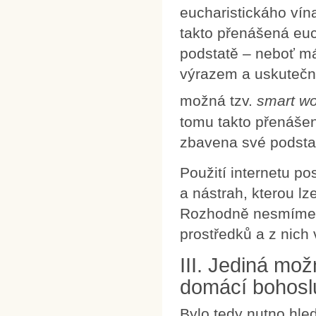
eucharistickáho vín
takto přenášená euc
podstatě – neboť má
výrazem a uskutečně
možná tzv.
smart wo
tomu takto přenášen
zbavena své podstat
Použití internetu p
a nástrah, kterou lz
Rozhodně nesmíme z
prostředků a z nich 
III. Jediná mo
domácí bohosl
Bylo tedy nutno hleda