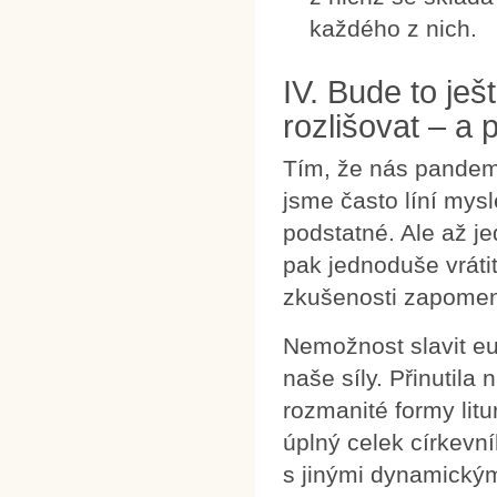
každého z nich.
IV. Bude to je
rozlišovat – a
Tím, že nás pandemie
jsme často líní mysl
podstatné. Ale až 
pak jednoduše vráti
zkušenosti zapome
Nemožnost slavit euc
naše síly. Přinutila 
rozmanité formy litu
úplný celek církevní
s jinými dynamickými