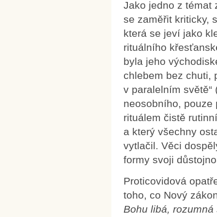
Jako jedno z témat 
se zaměřit kriticky,
která se jeví jako k
rituálního křesťans
byla jeho východis
chlebem bez chuti, p
v paralelním světě“
neosobního, pouze p
rituálem čistě ruti
a který všechny osta
vytlačil. Věci dospě
formy svoji důstojno
Proticovidová opatř
toho, co Nový záko
Bohu libá, rozumná