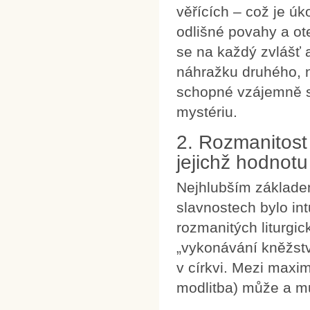
věřících – což je 
odlišné povahy a ote
se na každý zvlášť 
náhražku druhého, n
schopné vzájemně se
mystériu.
2. Rozmanitost 
jejichž hodnotu
Nejhlubším základe
slavnostech bylo in
rozmanitých liturgi
„vykonávání kněžství
v církvi. Mezi maxi
modlitba) může a mus