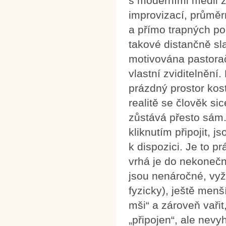
s moderními médii z
improvizací, průměr
a přímo trapných po
takové distančně sl
motivována pastora
vlastní zviditelnění
prázdný prostor kost
realitě se člověk sic
zůstává přesto sám.
kliknutím připojit, 
k dispozici. Je to p
vrhá je do nekoneč
jsou nenáročné, vyž
fyzicky), ještě men
mši“ a zároveň vařit
„připojen“, ale nevy