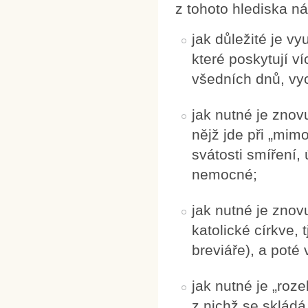
z tohoto hlediska ná
jak důležité je v
které poskytují v
všedních dnů, vych
jak nutné je znovu
nějž jde při „mimo
svátosti smíření,
nemocné;
jak nutné je znov
katolické církve, 
breviáře), a poté 
jak nutné je „roz
z nichž se skládá