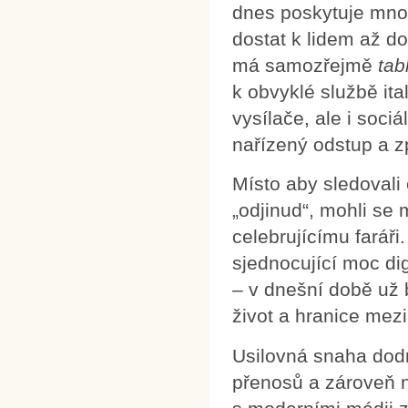
dnes poskytuje mnoh
dostat k lidem až d
má samozřejmě
tab
k obvyklé službě ita
vysílače, ale i soci
nařízený odstup a z
Místo aby sledovali
„odjinud“, mohli se 
celebrujícímu farář
sjednocující moc di
– v dnešní době už 
život a hranice mezi 
Usilovná snaha dodr
přenosů a zároveň n