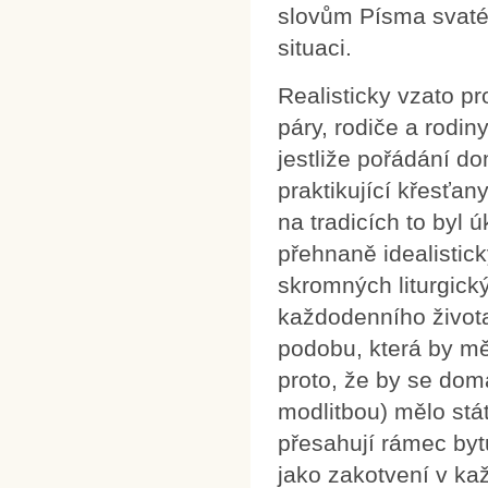
slovům Písma svatéh
situaci.
Realisticky vzato pr
páry, rodiče a rodi
jestliže pořádání d
praktikující křesťany
na tradicích to byl ú
přehnaně idealistick
skromných liturgick
každodenního života
podobu, která by m
proto, že by se dom
modlitbou) mělo stá
přesahují rámec byt
jako zakotvení v k