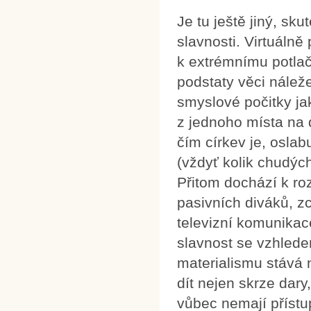
Je tu ještě jiný, sk
slavnosti. Virtuálně
k extrémnímu potlače
podstaty věci náleže
smyslové počitky j
z jednoho místa na 
čím církev je, oslabu
(vždyť kolik chudých
Přitom dochází k ro
pasivních diváků, z
televizní komunikac
slavnost se vzhlede
materialismu stává 
dít nejen skrze dary
vůbec nemají přístup