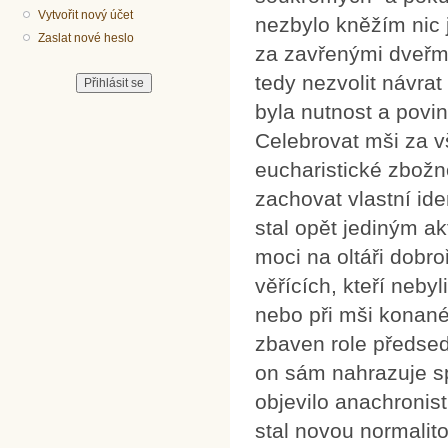
Vytvořit nový účet
nezbylo kněžím nic j
Zaslat nové heslo
za zavřenými dveřmi.
tedy nezvolit návrat
byla nutnost a povinn
Celebrovat mši za v
eucharistické zbožnos
zachovat vlastní ide
stal opět jediným ak
moci na oltáři dobr
věřících, kteří neby
nebo při mši konané
zbaven role předsed
on sám nahrazuje s
objevilo anachronis
stal novou normali