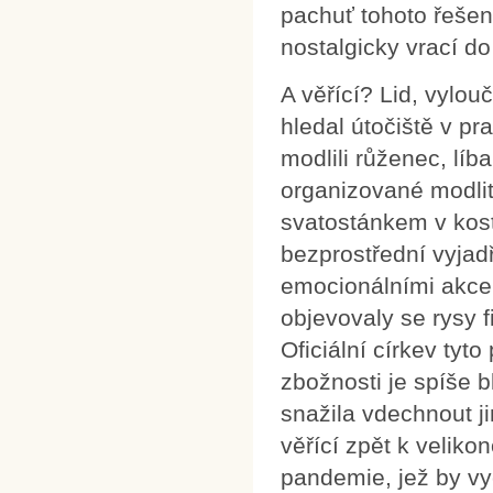
pachuť tohoto řešení
nostalgicky vrací do
A věřící? Lid, vylo
hledal útočiště v pra
modlili růženec, lí
organizované modlit
svatostánkem v kos
bezprostřední vyjad
emocionálními akcen
objevovaly se rysy 
Oficiální církev tyt
zbožnosti je spíše b
snažila vdechnout j
věřící zpět k velik
pandemie, jež by vyc