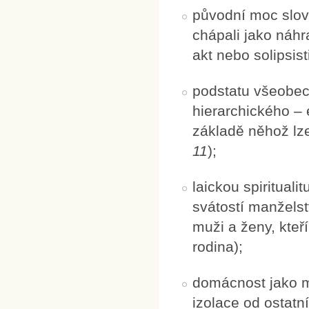
původní moc slov
chápali jako náhr
akt nebo solipsist
podstatu všeobecn
hierarchického – 
základě něhož lze
11
);
laickou spiritual
svátostí manželstv
muži a ženy, kteř
rodina);
domácnost jako mí
izolace od ostatn