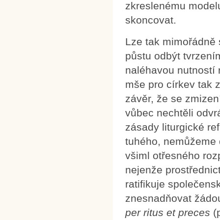
zkreslenému modelu c
skoncovat.
Lze tak mimořádně 
půstu odbýt tvrzení
naléhavou nutností 
mše pro církev tak 
závěr, že se zmize
vůbec nechtěli odvrá
zásady liturgické re
tuhého, nemůžeme d
všiml otřesného roz
nejenže prostředni
ratifikuje společen
znesnadňovat žádouc
per ritus et preces
(