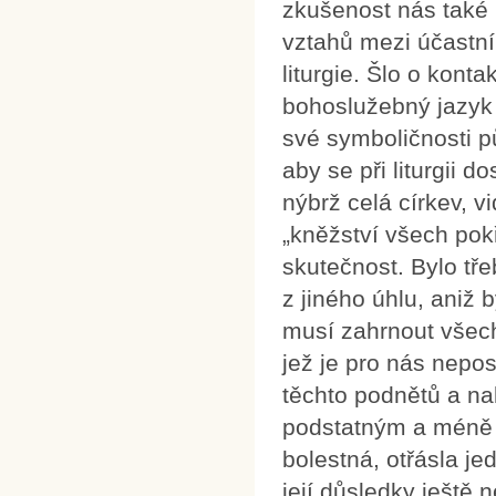
zkušenost nás také p
vztahů mezi účastník
liturgie. Šlo o kont
bohoslužebný jazyk 
své symboličnosti p
aby se při liturgii d
nýbrž celá církev, vi
„kněžství všech pok
skutečnost. Bylo tře
z jiného úhlu, aniž 
musí zahrnout všech
jež je pro nás nepo
těchto podnětů a na
podstatným a méně 
bolestná, otřásla je
její důsledky ještě 