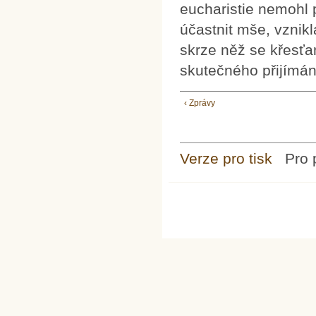
eucharistie nemohl
účastnit mše, vznik
skrze něž se křesťan
skutečného přijímání
‹ Zprávy
Verze pro tisk
Pro 