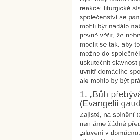
reakce: liturgické 
společenství se pan
mohli být nadále nab
pevně věřit, že ne
modlit se tak, aby t
možno do společného
uskutečnit slavnost 
uvnitř domácího spo
ale mohlo by být pr
1. „Bůh přebýv
(Evangelii gau
Zajisté, na splnění
nemáme žádné předc
„slavení v domácnos