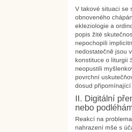
V takové situaci se 
obnoveného chápání sp
ekleziologie a ordin
popis žité skutečnost
nepochopili implicitn
nedostatečně jsou v
konstituce o liturgii
neopustili myšlenko
povrchní uskutečňov
dosud připomínající 
II. Digitální 
nebo podléháme
Reakcí na problemat
nahrazení mše s úča