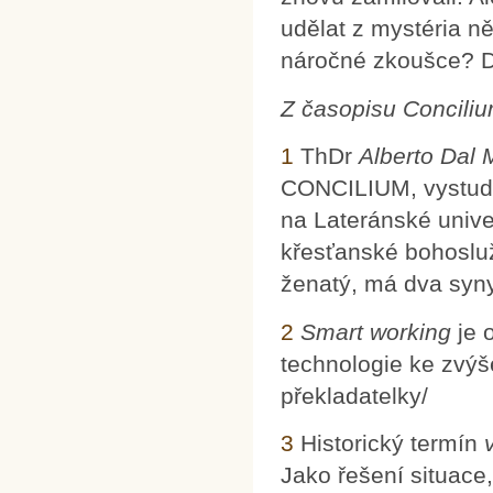
udělat z mystéria n
náročné zkoušce? D
Z časopisu Concili
1
ThDr
Alberto Dal
CONCILIUM, vystudov
na Lateránské unive
křesťanské bohosluž
ženatý, má dva syny
2
Smart working
je 
technologie ke zvýše
překladatelky/
3
Historický termín
Jako řešení situace,