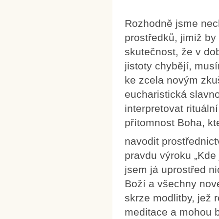
Rozhodně jsme necht
prostředků, jimiž by
skutečnost, že v do
jistoty chybějí, mu
ke zcela novým zkuš
eucharistická slavn
interpretovat rituáln
přítomnost Boha, kt
navodit prostřednic
pravdu výroku „Kde
jsem já uprostřed ni
Boží a všechny nové
skrze modlitby, jež 
meditace a mohou b