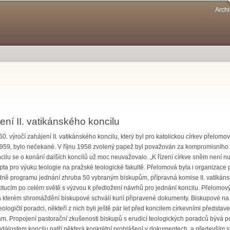
Přejít k
Archi
hlavnímu
obsahu
ení II. vatikánského koncilu
 60. výročí zahájení II. vatikánského koncilu, který byl pro katolickou církev pře
959, bylo nečekané. V říjnu 1958 zvolený papež byl považován za kompromisního a
ncilu se o konání dalších koncilů už moc neuvažovalo. „K řízení církve sněm není n
ta pro výuku teologie na pražské teologické fakultě. Přelomová byla i organizace 
dně programu jednání zhruba 50 vybraným biskupům, přípravná komise II. vatikáns
tucím po celém světě s výzvou k předložení návrhů pro jednání koncilu. Přelomový by
 kterém shromáždění biskupové schválí kurií připravené dokumenty. Biskupové na ko
eologičtí poradci, někteří z nich byli ještě pár let před koncilem církevními před
. Propojení pastorační zkušenosti biskupů s erudicí teologických poradců bývá po
álostem koncilu patří některá konkrétní prohlášení v dokumentech, a především sty