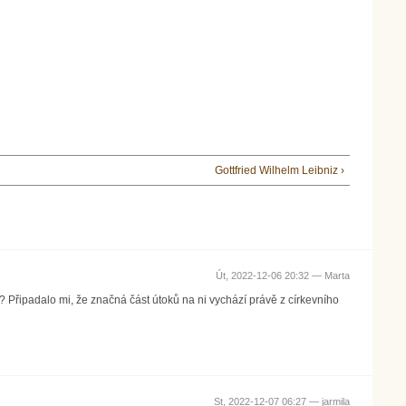
Gottfried Wilhelm Leibniz ›
Út, 2022-12-06 20:32 —
Marta
? Připadalo mi, že značná část útoků na ni vychází právě z církevního
St, 2022-12-07 06:27 —
jarmila