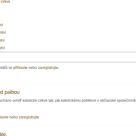
 církve
ní
ntní
tní
tní
ntářů se
přihlaste
nebo
zaregistrujte
.
pod palbou
háno uvnitř katolické církve tak, jak katolickému politikovi v občanské společnosti
hlaste
nebo
zaregistrujte
.
áte.