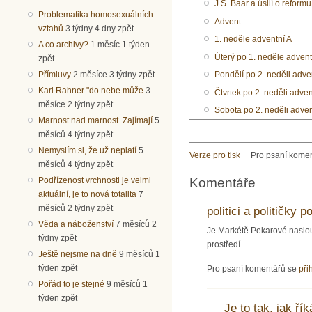
J.Š. Baar a úsilí o reformu
Problematika homosexuálních
Advent
vztahů
3 týdny 4 dny zpět
1. neděle adventní A
A co archivy?
1 měsíc 1 týden
Úterý po 1. neděle advent
zpět
Přímluvy
2 měsíce 3 týdny zpět
Pondělí po 2. neděli adve
Karl Rahner "do nebe může
3
Čtvrtek po 2. neděli adven
měsíce 2 týdny zpět
Sobota po 2. neděli adven
Marnost nad marnost. Zajímají
5
měsíců 4 týdny zpět
Nemyslím si, že už neplatí
5
Verze pro tisk
Pro psaní kome
měsíců 4 týdny zpět
Komentáře
Podřízenost vrchnosti je velmi
aktuální, je to nová totalita
7
měsíců 2 týdny zpět
politici a političky 
Věda a náboženství
7 měsíců 2
Je Markétě Pekarové naslouc
týdny zpět
prostředí.
Ještě nejsme na dně
9 měsíců 1
týden zpět
Pro psaní komentářů se
při
Pořád to je stejné
9 měsíců 1
týden zpět
Je to tak, jak řík