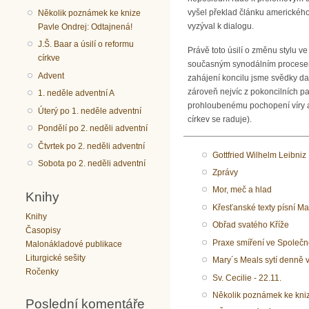
vyšel překlad článku amerického
Několik poznámek ke knize
vyzýval k dialogu.
Pavle Ondrej: Odtajnená!
J.Š. Baar a úsilí o reformu
Právě toto úsilí o změnu stylu ve
církve
současným synodálním procesem. D
Advent
zahájení koncilu jsme svědky dal
zároveň nejvíc z pokoncilních p
1. neděle adventní A
prohloubenému pochopení víry a 
Úterý po 1. neděle adventní
církev se raduje).
Pondělí po 2. neděli adventní
Čtvrtek po 2. neděli adventní
Gottfried Wilhelm Leibniz
Sobota po 2. neděli adventní
Zprávy
Mor, meč a hlad
Knihy
Křesťanské texty písní Ma
Knihy
Obřad svatého Kříže
Časopisy
Praxe smíření ve Společn
Malonákladové publikace
Liturgické sešity
Mary´s Meals sytí denně v
Ročenky
Sv. Cecilie - 22.11.
Několik poznámek ke kniz
Poslední komentáře