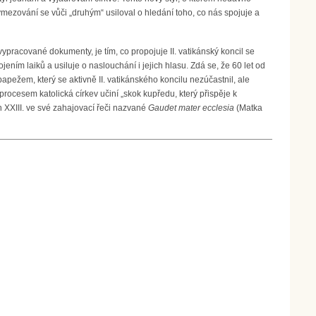
mezování se vůči „druhým“ usiloval o hledání toho, co nás spojuje a
 vypracované dokumenty, je tím, co propojuje II. vatikánský koncil se
ím laiků a usiluje o naslouchání i jejich hlasu. Zdá se, že 60 let od
papežem, který se aktivně II. vatikánského koncilu nezúčastnil, ale
ocesem katolická církev učiní „skok kupředu, který přispěje k
n XXIII. ve své zahajovací řeči nazvané
Gaudet mater ecclesia
(Matka