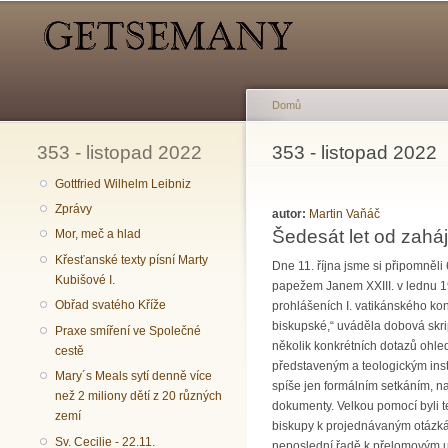
Hlavní menu
Sekundární menu
Domů
353 - listopad 2022
Jste zde
353 - listopad 2022
Gottfried Wilhelm Leibniz
Zprávy
autor:
Martin Vaňáč
Šedesát let od zaháj
Mor, meč a hlad
Křesťanské texty písní Marty
Dne 11. října jsme si připomněli
Kubišové I.
papežem Janem XXIII. v lednu 1
Obřad svatého Kříže
prohlášeních I. vatikánského ko
biskupské,“ uváděla dobová skrip
Praxe smíření ve Společné
několik konkrétních dotazů ohle
cestě
představeným a teologickým insti
Mary´s Meals sytí denně více
spíše jen formálním setkáním, na
než 2 miliony dětí z 20 různých
dokumenty. Velkou pomocí byli t
zemí
biskupy k projednávaným otázkám
Sv. Cecilie - 22.11.
neposlední řadě k přelomovým ud