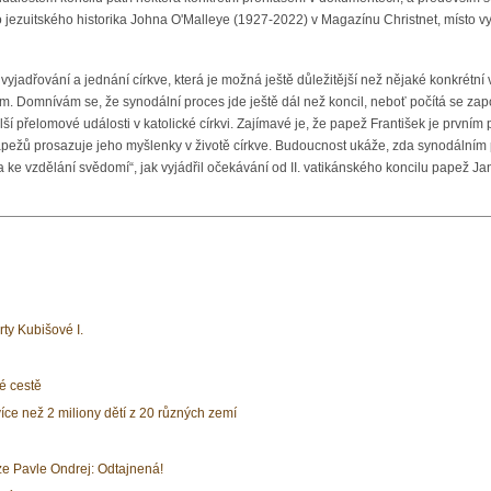
 jezuitského historika Johna O'Malleye (1927-2022) v Magazínu Christnet, místo vy
 vyjadřování a jednání církve, která je možná ještě důležitější než nějaké konkrétní
omnívám se, že synodální proces jde ještě dál než koncil, neboť počítá se zapojen
ší přelomové události v katolické církvi. Zajímavé je, že papež František je prvním 
apežů prosazuje jeho myšlenky v životě církve. Budoucnost ukáže, zda synodálním pr
ke vzdělání svědomí“, jak vyjádřil očekávání od II. vatikánského koncilu papež Ja
rty Kubišové I.
é cestě
íce než 2 miliony dětí z 20 různých zemí
e Pavle Ondrej: Odtajnená!