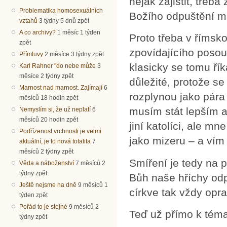
nějak zajistit, třeb
Problematika homosexuálních
Božího odpuštění mí
vztahů
3 týdny 5 dnů zpět
A co archivy?
1 měsíc 1 týden
Proto třeba v římsko
zpět
zpovídajícího posoud
Přímluvy
2 měsíce 3 týdny zpět
klasicky se tomu řík
Karl Rahner "do nebe může
3
měsíce 2 týdny zpět
důležité, protože s
Marnost nad marnost. Zajímají
6
rozplynou jako pára
měsíců 18 hodin zpět
musím stát lepším a
Nemyslím si, že už neplatí
6
měsíců 20 hodin zpět
jiní katolíci, ale mn
Podřízenost vrchnosti je velmi
jako mizeru – a vím
aktuální, je to nová totalita
7
měsíců 2 týdny zpět
Smíření je tedy na 
Věda a náboženství
7 měsíců 2
týdny zpět
Bůh naše hříchy odp
Ještě nejsme na dně
9 měsíců 1
církve tak vždy opr
týden zpět
Pořád to je stejné
9 měsíců 2
Teď už přímo k téma
týdny zpět