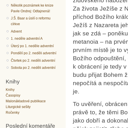
židovského nábožens
Několik poznámek ke knize
Za života Ježíše z N
Pavle Ondrej: Odtajnená!
příchod Božího králo
J.Š. Baar a úsilí o reformu
Ježíš z Nazareta jeh
církve
Advent
jak se zdá – poněku
1. neděle adventní A
metanoia – na prvém
Úterý po 1. neděle adventní
prvním místě je to 
Pondělí po 2. neděli adventní
Božího odpouštění, 
Čtvrtek po 2. neděli adventní
k obrácení je tedy 
Sobota po 2. neděli adventní
budu přijat Bohem 
Knihy
nepočítá a nespočít
Knihy
je.
Časopisy
Malonákladové publikace
To uvěření, obrácen
Liturgické sešity
právě to, že těmi Bo
Ročenky
jako dobří a dokonal
Poslední komentáře