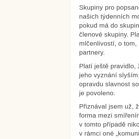
Skupiny pro popsané
našich týdenních mod
pokud má do skupiny 
členové skupiny. Pl
mlčenlivostí, o tom,
partnery.
Platí ještě pravidlo
jeho vyznání slyším
opravdu slavnost sol
je povoleno.
Přiznával jsem už, 
forma mezi smíření
v tomto případě nik
v rámci oné „komuni