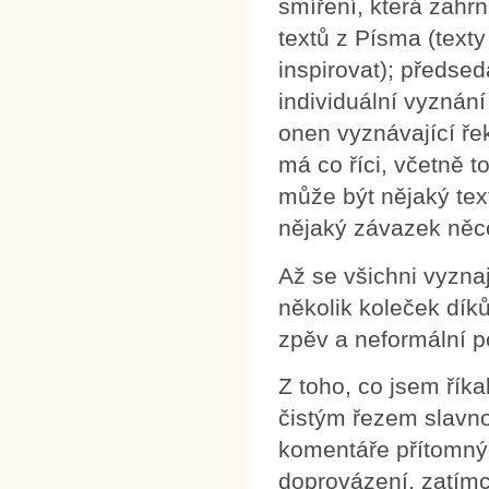
smíření, která zahr
textů z Písma (texty
inspirovat); předsed
individuální vyznán
onen vyznávající řek
má co říci, včetně t
může být nějaký te
nějaký závazek něco
Až se všichni vyzna
několik koleček dík
zpěv a neformální p
Z toho, co jsem řík
čistým řezem slavno
komentáře přítomný
doprovázení, zatímco