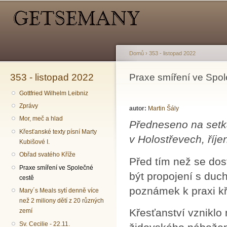
Hlavní menu
Sekundární menu
Př
hl
o
Domů
›
353 - listopad 2022
353 - listopad 2022
Jste zde
Praxe smíření ve Spo
Gottfried Wilhelm Leibniz
Zprávy
autor:
Martin Šály
Mor, meč a hlad
Předneseno na setk
Křesťanské texty písní Marty
v Holostřevech, říj
Kubišové I.
Obřad svatého Kříže
Před tím než se dos
Praxe smíření ve Společné
být propojení s duc
cestě
poznámek k praxi k
Mary´s Meals sytí denně více
než 2 miliony dětí z 20 různých
Křesťanství vzniklo 
zemí
Sv. Cecilie - 22.11.