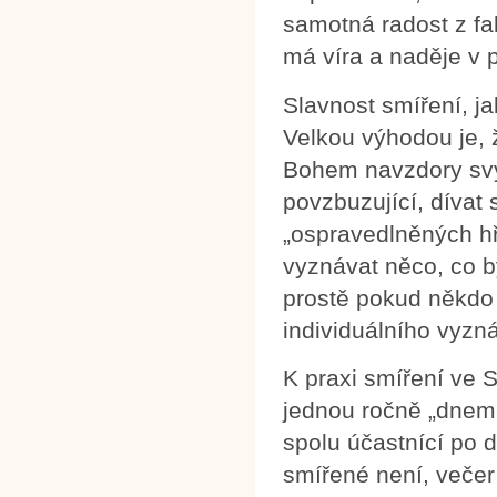
samotná radost z fa
má víra a naděje v 
Slavnost smíření, j
Velkou výhodou je, 
Bohem navzdory svým
povzbuzující, dívat
„ospravedlněných hř
vyznávat něco, co by
prostě pokud někdo 
individuálního vyzná
K praxi smíření ve 
jednou ročně „dnem 
spolu účastnící po d
smířené není, večer 