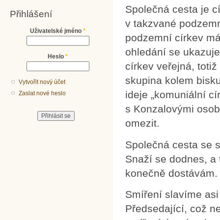
Společná cesta je cí
Přihlášení
v takzvané podzemní 
Uživatelské jméno
*
podzemní církev má 
ohledání se ukazuje,
Heslo
*
církev veřejná, toti
skupina kolem bisku
Vytvořit nový účet
ideje „komuniální cí
Zaslat nové heslo
s Konzalovými osob
omezit.
Společná cesta se s
Snaží se dodnes, a t
konečně dostávám.
Smíření slavíme asi 
Předsedající, což ne