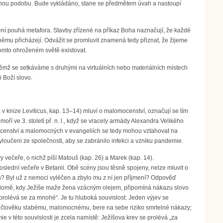
elnou podobu. Bude vykládáno, stane se předmětem úvah a nastoupí
není pouhá metafora. Stavby zřízené na příkaz Boha naznačují, že každé
němu přicházejí. Odvážit se promluvit znamená tedy přiznat, že žijeme
tomto ohroženém světě existovat.
 němž se setkáváme s druhými na virtuálních nebo materiálních místech
 Boží slovo.
 v knize Leviticus, kap. 13–14) mluví o malomocenství, označují se tím
ří ve 3. století př. n. l., když se vracely armády Alexandra Velikého
ocenství a malomocných v evangeliích se tedy mohou vztahovat na
loučeni ze společnosti, aby se zabránilo infekci a vzniku pandemie.
y večeře, o nichž píší Matouš (kap. 26) a Marek (kap. 14).
slední večeře v Betanii. Obě scény jsou těsně spojeny, nelze mluvit o
Byl už z nemoci vyléčen a zbylo mu z ní jen příjmení? Odpověď
ě domě, kdy Ježíše maže žena vzácným olejem, připomíná nákazu slovo
a „prolévá se za mnohé“. Je tu hluboká souvislost: Jeden výjev se
 člověku slabému, malomocnému, bere na sebe riziko smrtelné nákazy;
e v této souvislosti je zcela namístě: Ježíšova krev se prolévá „za