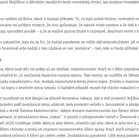
sované Mojžíšovi a dělníkům stavějícím tento nomádský chrám, tak dostane hmatat
lovu vyšlém od Boha, které si buduje příbytek. To, co bylo právě řečeno, rozhodně 
vováno na určitých místech, že ono způsobuje, že takové místo vznikne a že lidé k 
otopy, uprostřed pouště – a že je možné pozvat druhé k rozmluvě, abychom mohli v 
co uskutečnit, dalo by se říci, že každá pandemie se může stát dobrodružstvím, při
v Noemově arše každý z nás zůstává ve své „komůrce“ – tam, kde si hledá příbytek i
e
a, která budí děs od antiky až po dnešek: malomocenství. Když se v Bibli (zejména
označně to, co současná medicína nazývá leprou. Tato nemoc se rozšířila ve Středomo
vojáky nakaženými v Asii, dostala nepochybně tehdy jméno lepra. Zmínky o malom
i na lepru v dnešním slova smyslu. V každém případě museli být všichni nakažení vy
d soustředil na text týkající se přesně fenoménu nákazy. Jde o dvě poslední Ježíšov
právění patří podobnost obou událostí, tedy poslední večeře v Jeruzalémě a předpo
rává v domě Šimona Malomocného. Jakým druhem malomocenství byl Šimon stižen? 
zajímavé, je provázanost dvou „nákaz“. V pasáži o předposlední večeři v Šimonov
ři Ježíš rozděluje chléb, který je jeho tělem, učedníci pijí víno, které je jeho krví 
ření choroby a druhý ve znamení neomezeného šíření spásy. Když Ježíš vchází k
 svátost určenou k šíření po celém světě, životadárnou pandemii. Užití slova pandemi