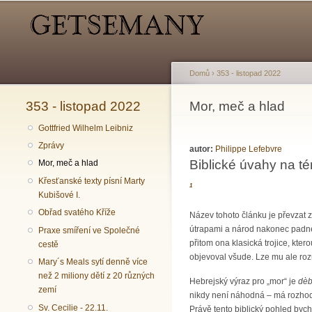
Hlavní menu
Sekundární menu
Domů
›
353 - listopad 2022
353 - listopad 2022
Jste zde
Mor, meč a hlad
Gottfried Wilhelm Leibniz
Zprávy
autor:
Philippe Lefebvre
Biblické úvahy na 
Mor, meč a hlad
Křesťanské texty písní Marty
1
Kubišové I.
Obřad svatého Kříže
Název tohoto článku je převzat 
útrapami a národ nakonec padne
Praxe smíření ve Společné
přitom ona klasická trojice, kte
cestě
objevoval všude. Lze mu ale rozu
Mary´s Meals sytí denně více
než 2 miliony dětí z 20 různých
Hebrejský výraz pro „mor“ je
dèb
zemí
nikdy není náhodná – má rozhod
Sv. Cecilie - 22.11.
Právě tento biblický pohled bych 