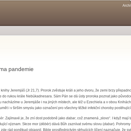
Přejít k
Archi
hlavnímu
obsahu
téma pandemie
z knihy Jeremjáš (Jr 21,7). Prorok zvěstuje králi a jeho dvoru, že zemi brzy přepa
 do rukou krále Nebúkadnesara. Sám Pán se dá ústy proroka poznat jako původce v
rou nacházíme u Jeremjáše i na jiných místech, ale též u Ezechiela a v obou Knihác
mět i v širším smyslu jako označení pro všechny těžké infekční choroby postihující
èr
. Zajímavé je, že zní dost podobně jako
dabar
, což znamená „slovo“. I když mají t
ující význam. Skrze mor (
dèbèr
) dává Bůh zaznívat svému slovu (
dabar
). Pohromy 
zde rád poněkud objasnil. Bible prostřednictvím strhujících líčení naznačuje, že svě