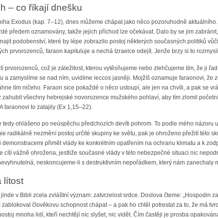
h – co říkají dnešku
kniha Exodus (kap. 7–12), dnes můžeme chápat jako něco pozoruhodně aktuálního. T
každé předem oznamovány, takže jejich příchod lze očekávat. Dalo by se jim zabránit
 najit podobenství, které by lépe zobrazilo postoj některých současných politiků 
ch prvorozenců, faraon kapituluje a nechá Izraelce odejít. Jenže brzy si to rozmys
í prvorozenců, což je záležitost, kterou vytěsňujeme nebo zlehčujeme tím, že ji řadí
ou a zamyslíme se nad ním, uvidíme leccos jasněji. Mojžíš oznamuje faraonovi, že z
hne tím ničeho. Faraon sice pokaždé o něco ustoupí, ale jen na chvíli, a pak se vrá
az zahubit všechny hebrejské novorozence mužského pohlaví, aby tím zlomil početní
 A faraonovi to zatajily (Ex 1,15–22).
je tedy ohlášeno po neúspěchu předchozích devíti pohrom. To podle mého názoru u
 radikálně nezmění postoj určité skupiny ke světu, pak je ohroženo přežití této sk
i demonstracemi přimět vlády ke konkrétním opatřením na ochranu klimatu a k zod
 se cítí vážně ohrožena, jestliže současné vlády v této nebezpečné situaci nic nep
je nevyhnutelná, neskoncujeme-li s destruktivním nepořádkem, který nám zanechaly 
lítost
inde v Bibli zcela zvláštní význam: zatvrzelost srdce. Doslova čteme: „Hospodin za
zablokoval člověkovu schopnost chápat – a pak ho chtěl potrestat za to, že má tvr
ostoj mnoha lidí, kteří nechtějí nic slyšet, nic vidět. Čím častěji je prosba opakován