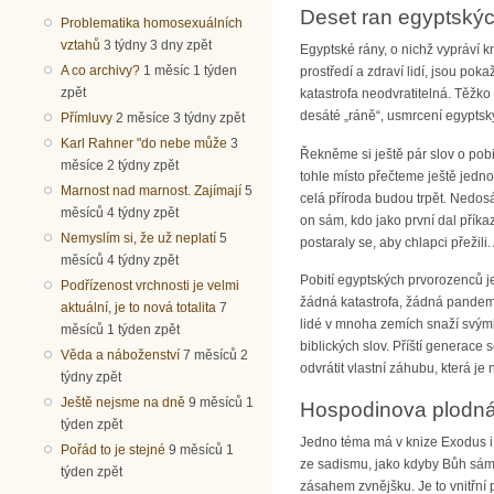
Deset ran egyptskýc
Problematika homosexuálních
vztahů
3 týdny 3 dny zpět
Egyptské rány, o nichž vypráví 
A co archivy?
1 měsíc 1 týden
prostředí a zdraví lidí, jsou po
zpět
katastrofa neodvratitelná. Těžko
desáté „ráně“, usmrcení egyptský
Přímluvy
2 měsíce 3 týdny zpět
Karl Rahner "do nebe může
3
Řekněme si ještě pár slov o pobit
měsíce 2 týdny zpět
tohle místo přečteme ještě jedn
Marnost nad marnost. Zajímají
5
celá příroda budou trpět. Nedosá
měsíců 4 týdny zpět
on sám, kdo jako první dal přík
Nemyslím si, že už neplatí
5
postaraly se, aby chlapci přežili.
měsíců 4 týdny zpět
Pobití egyptských prvorozenců 
Podřízenost vrchnosti je velmi
žádná katastrofa, žádná pandemie
aktuální, je to nová totalita
7
lidé v mnoha zemích snaží svým
měsíců 1 týden zpět
biblických slov. Příští generace
Věda a náboženství
7 měsíců 2
odvrátit vlastní záhubu, která 
týdny zpět
Ještě nejsme na dně
9 měsíců 1
Hospodinova plodná 
týden zpět
Jedno téma má v knize Exodus i j
Pořád to je stejné
9 měsíců 1
ze sadismu, jako kdyby Bůh sám 
týden zpět
zásahem zvnějšku. Je to vnitřní p