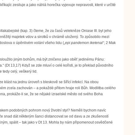
kříkajíc zesiluje a jako náhlá horečka vyjevuje nepravosti, které v určité
 Makabejské (kap. 3) čteme, že za časů velekněze Oniase III. byl jeho
něžitý majetek vdov a sirotků v chrámě uložený. To způsobilo mezi
doslova o úpěnlivém volání všeho lidu („
epi pandemon iketenai
“; 2 Mak
 sloužilo jiným bohům, má být zničeno jako oběť jedinému Pánu:
.“ (Dt 13,17) Když se zde mluví o celé kořisti, je to překlad původního
 tedy celý, veškerý lid.
e klást na jednu úroveň s bleskově se šířící infekcí. Na obou
hém zcela zachován – a pokaždé přitom hraje roli Bůh. Modlitba
celého
ena, prokáže-li se, že se nějaké izraelské město od svého Boha
tlakem podobných pohrom nový životní styl? Neměli bychom navíc
že snad dát některým šanci distancovat se od davu a ze zkušeností
ečným, spálit – tak jako v Dt 13. Mohla by nám připomenout osvědčené