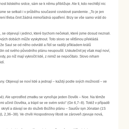
t lidského srdce, sám se k němu přibližuje. Ale ti, kdo nechtějí nic
jsme se setkali i v průběhu současné covidové pandemie. „To je jen
 „Není třeba činit žádná mimořádná opatření. Brzy se vše samo vrátí do
 se objevují i jedinci, které bychom nečekali, které jsme dosud neznali.
zových dobách může vyskytnout. Toto slovo se většinou překládá
, že Saul se od něho odvrátil a řídí se raději příkladem králů
odin od svého původního plánu neupouští. Uskutečnit jej však mají noví,
 po níž mají vykročit lidé, z nimiž se nepočítalo. Slovo
niham
dí.
y. Objevují se noví lidé a jednají – každý podle svých možností – ve
né). Ale uprostřed zmatku se vynořuje jeden člověk – Noe. Na témže
i učinil člověka, a trápil se ve svém srdci“ (Gn 6,7–8). Totéž v případě
d skrytí a dávají se do služeb Božího plánu – Saulův syn Jónatan (1S
L 2,36–38). Ve chvíli Hospodinovy lítosti se zároveň zjevuje nová,