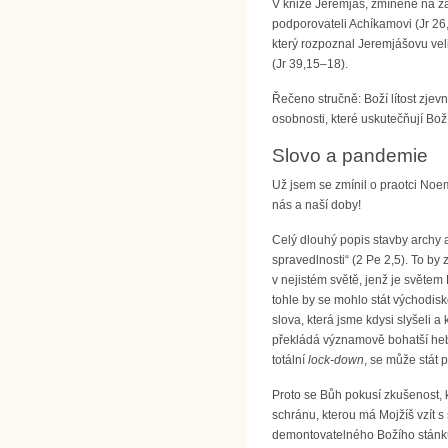
V knize Jeremjáš, zmíněné na za
podporovateli Achíkamovi (Jr 26,
který rozpoznal Jeremjášovu velik
(Jr 39,15–18).
Řečeno stručně: Boží lítost zje
osobnosti, které uskutečňují Bo
Slovo a pandemie
Už jsem se zmínil o praotci Noem
nás a naší doby!
Celý dlouhý popis stavby archy 
spravedlnosti“ (2 Pe 2,5). To by
v nejistém světě, jenž je světem
tohle by se mohlo stát východisk
slova, která jsme kdysi slyšeli 
překládá významově bohatší hebre
totální
lock-down
, se může stát 
Proto se Bůh pokusí zkušenost, k
schránu, kterou má Mojžíš vzít 
demontovatelného Božího stánku, 