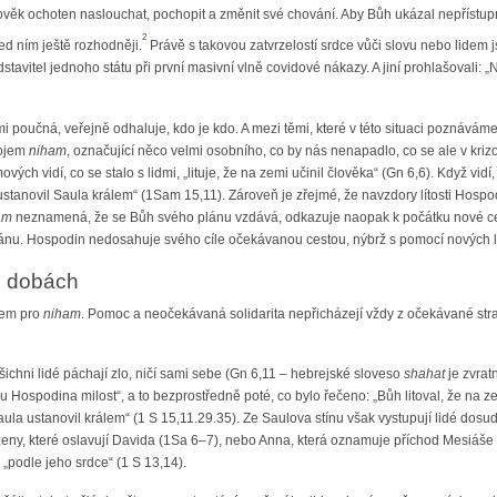
ověk ochoten naslouchat, pochopit a změnit své chování. Aby Bůh ukázal nepřístupnos
2
řed ním ještě rozhodněji.
Právě s takovou zatvrzelostí srdce vůči slovu nebo lidem 
dstavitel jednoho státu při první masivní vlně covidové nákazy. A jiní prohlašovali:
 poučná, veřejně odhaluje, kdo je kdo. A mezi těmi, které v této situaci poznáváme,
pojem
niham
, označující něco velmi osobního, co by nás nenapadlo, co se ale v kri
ých vidí, co se stalo s lidmi, „lituje, že na zemi učinil člověka“ (Gn 6,6). Když vidí
 ustanovil Saula králem“ (1Sam 15,11). Zároveň je zřejmé, že navzdory lítosti Hosp
am
neznamená, že se Bůh svého plánu vzdává, odkazuje naopak k počátku nové cesty,
ánu. Hospodin nedosahuje svého cíle očekávanou cestou, nýbrž s pomocí nových li
ch dobách
tem pro
niham
. Pomoc a neočekávaná solidarita nepřicházejí vždy z očekávané stran
všichni lidé páchají zlo, ničí sami sebe (Gn 6,11 – hebrejské sloveso
shahat
je zvrat
 Hospodina milost“, a to bezprostředně poté, co bylo řečeno: „Bůh litoval, že na zem
aula ustanovil králem“ (1 S 15,11.29.35). Ze Saulova stínu však vystupují lidé dosu
ženy, které oslavují Davida (1Sa 6–7), nebo Anna, která oznamuje příchod Mesiáše (
 „podle jeho srdce“ (1 S 13,14).