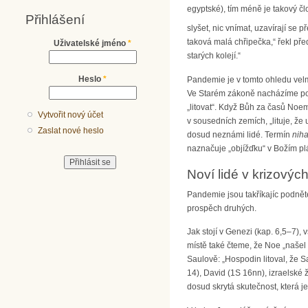
egyptské), tím méně je takový čl
Přihlášení
slyšet, nic vnímat, uzavírají se p
taková malá chřipečka,“ řekl pře
Uživatelské jméno
*
starých kolejí.“
Heslo
*
Pandemie je v tomto ohledu velmi
Ve Starém zákoně nacházíme 
„litovat“. Když Bůh za časů Noemov
Vytvořit nový účet
v sousedních zemích, „lituje, že
Zaslat nové heslo
dosud neznámi lidé. Termín
nih
naznačuje „objížďku“ v Božím pl
Noví lidé v krizový
Pandemie jsou takříkajíc podně
prospěch druhých.
Jak stojí v Genezi (kap. 6,5–7), 
místě také čteme, že Noe „našel u
Saulově: „Hospodin litoval, že S
14), David (1S 16nn), izraelské 
dosud skrytá skutečnost, která je