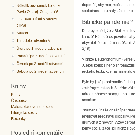
dopouští, aby mor, meč a hlad suž
Několik poznámek ke knize
společnosti doutnaly už dlouho.
Pavle Ondrej: Odtajnená!
J.Š. Baar a úsilí o reformu
Biblické pandemie?
církve
Dalo by se říci, že v Bibli se m
Advent
kancléř Héliodóros pověřen, aby
1. neděle adventní A
obyvateli Jeruzaléma zděšení. V
Úterý po 1. neděle adventní
3,18).
Pondělí po 2. neděli adventní
V knize Deuteronomium (verze Se
Čtvrtek po 2. neděli adventní
„Celou kořist z něho shromáždíš 
řeckého textu, kde na místě slo
Sobota po 2. neděli adventní
Bylo by jistě problematické chtí
Knihy
zmíněných místech Starého zákon
národa přinese plody, neboť Ho
Knihy
odvrátilo.
Časopisy
Malonákladové publikace
Znamenají naše dnešní pandemie
Liturgické sešity
revidovat představu globality, 
Ročenky
druhých a z nových výzev čerpat
formy socializace, při nichž slovo
Poslední komentáře