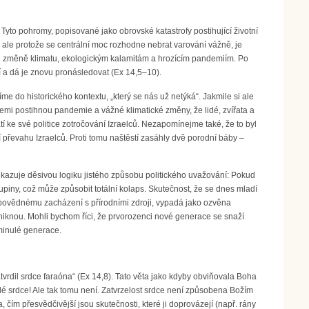
yto pohromy, popisované jako obrovské katastrofy postihující životní
, ale protože se centrální moc rozhodne nebrat varování vážně, je
vůči změně klimatu, ekologickým kalamitám a hrozícím pandemiím. Po
lí a dá je znovu pronásledovat (Ex 14,5–10).
me do historického kontextu, „který se nás už netýká“. Jakmile si ale
emi postihnou pandemie a vážné klimatické změny, že lidé, zvířata a
tí ke své politice zotročování Izraelců. Nezapomínejme také, že to byl
 převahu Izraelců. Proti tomu naštěstí zasáhly dvě porodní báby –
kazuje děsivou logiku jistého způsobu politického uvažování: Pokud
upiny, což může způsobit totální kolaps. Skutečnost, že se dnes mladí
povědnému zacházení s přírodními zdroji, vypadá jako ozvěna
odniknou. Mohli bychom říci, že prvorozenci nové generace se snaží
minulé generace.
tvrdil srdce faraóna“ (Ex 14,8). Tato věta jako kdyby obviňovala Boha
dé srdce! Ale tak tomu není. Zatvrzelost srdce není způsobena Božím
a, čím přesvědčivější jsou skutečnosti, které ji doprovázejí (např. rány