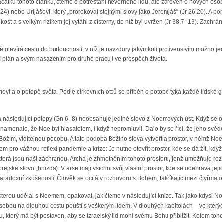
čátku tohoto článku, čteme o potrestání nevěrného lidu, ale zároveň o nových osob
24) nebo Urijášovi, který „prorokoval stejnými slovy jako Jeremjáš“ (Jr 26,20). A 
ost a s velkým rizikem jej vytáhl z cisterny, do níž byl uvržen (Jr 38,7–13). Zachrá
vně otevírá cestu do budoucnosti, v níž je navzdory jakýmkoli protivenstvím možno
ží plán a svým nasazením pro druhé pracují ve prospěch života.
ovi a o potopě světa. Podle církevních otců se příběh o potopě týká každé lidské gen
a následující potopy (Gn 6–8) neobsahuje jediné slovo z Noemových úst. Když se o
 znamenalo, že Noe byl hlasatelem, i když nepromluvil. Dalo by se říci, že jeho svěd
 Božím, viditelnou podobu. A tato podoba Božího slova vytvořila prostor, v němž No
em pro vážnou reflexi pandemie a krize: Je nutno otevřít prostor, kde se dá žít, k
a která jsou naší záchranou. Archa je zhmotněním tohoto prostoru, jenž umožňuje ro
jské slovo „hnízda). V arše mají všichni svůj vlastní prostor, kde se odehrává jejic
paradoxní zkušeností: Člověk se ocitá v rozhovoru s Bohem, takříkajíc mezi čtyřma
terou udělal s Noemem, opakovat, jak čteme v následující knize. Tak jako kdysi Noe
s sebou na dlouhou cestu pouští s veškerým lidem. V dlouhých kapitolách – ve kte
který má být postaven, aby se izraelský lid mohl svému Bohu přiblížit. Kolem toho