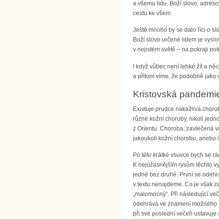
a všemu lidu. Boží slovo, adre
cestu ke všem.
Ještě mnoho by se dalo říci o s
Boží slovo určené lidem je vyslo
v nejistém světě – na pokraji p
I když vůbec není lehké žít a ně
a přitom víme, že podobně jako 
Kristovská pandemi
Existuje prudce nakažlivá chorob
různé kožní choroby, nikoli jedn
z Orientu. Choroba, zavlečená 
jakoukoli kožní chorobu, anebo 
Po této krátké vsuvce bych se rá
K nejúžasnějším rysům těchto vy
jedné bez druhé. První se odeh
v textu nenajdeme. Co je však 
„malomocný“. Při následující veče
odehrává ve znamení možného ší
při své poslední večeři ustavuje