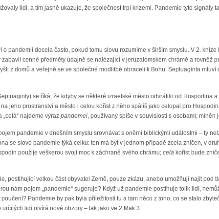
ovaly lidi, a tím jasně ukazuje, že společnost trpí krizemi. Pandemie tyto signály ta
luví o pandemii docela často, pokud tomu slovu rozumíme v širším smyslu. V 2. knize
 zabavil cenné předměty údajně se nalézající v jeruzalémském chrámě a rovněž pe
yšli z domů a veřejně se ve společné modlitbě obraceli k Bohu. Septuaginta mluví 
ptuaginty) se říká, že kdyby se některé izraelské město odvrátilo od Hospodina a
na jeho prostranství a město i celou kořist z něho spálíš jako celopal pro Hospodina
va „celá“ najdeme výraz
pandemei
, používaný spíše v souvislosti s osobami; míněn je
t pojem pandemie v dnešním smyslu srovnávat s oněmi biblickými událostmi – ty nelz
a se slovo pandemie týká celku: ten má být v jednom případě zcela zničen, v dru
spodin použije veškerou svoji moc k záchraně svého chrámu;
celá
kořist bude znič
, postihující velkou část obyvatel Země, pouze zkázu, anebo umožňují najít pod 
kterou nám pojem „pandemie“ sugeruje? Když už pandemie postihuje tolik lidí, nemů
 poučení? Pandemie by pak byla příležitostí tu a tam něco z toho, co se stalo zbyt
 určitých lidí otvírá nové obzory – tak jako ve 2 Mak 3.