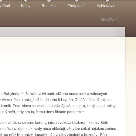
v čísel
Knihy
Redakce
Předplatné
Vyhledávání
Přihlášení
dnou Babyloňané, že království bude stiženo nemocemi a válečnými
šech těchto hrůz, jimž bude jeho lid vydán. Ohlášená soužení jsou
h kronik. První slovo se vztahuje k dýmějovému moru, který se od antiky
 celý svět, tedy pro to, čemu dnes říkáme pandemie.
ato dvě slova odlišné kořeny, jejich zvuková blízkost – která v Bibli
nepřicházejí jen tak, vždy něco ohlašují, vždy lze čekat nějakou změnu.
t, na nějž tyto hrůzy dopadly, už byl plný zmatení a bezpráví. Bůh