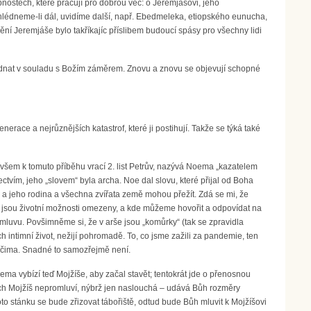
nostech, které pracují pro dobrou věc: o Jeremjášovi, jeho
pohlédneme-li dál, uvidíme další, např. Ebedmeleka, etiopského eunucha,
nění Jeremjáše bylo takříkajíc příslibem budoucí spásy pro všechny lidi
 jednat v souladu s Božím záměrem. Znovu a znovu se objevují schopné
erace a nejrůznějších katastrof, které ji postihují. Takže se týká také
všem k tomuto příběhu vrací 2. list Petrův, nazývá Noema „kazatelem
ectvím, jeho „slovem“ byla archa. Noe dal slovu, které přijal od Boha
e a jeho rodina a všechna zvířata země mohou přežít. Zdá se mi, že
dyž jsou životní možnosti omezeny, a kde můžeme hovořit a odpovídat na
zmluvu. Povšimněme si, že v arše jsou „komůrky“ (tak se zpravidla
h intimní život, nežijí pohromadě. To, co jsme zažili za pandemie, ten
 očima. Snadné to samozřejmě není.
ma vybízí teď Mojžíše, aby začal stavět; tentokrát jde o přenosnou
rých Mojžíš nepromluví, nýbrž jen naslouchá – udává Bůh rozměry
to stánku se bude zřizovat tábořiště, odtud bude Bůh mluvit k Mojžíšovi