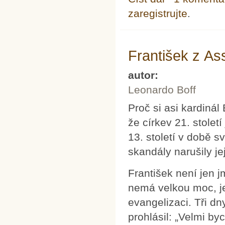
zaregistrujte
.
František z As
autor:
Leonardo Boff
Proč si asi kardinál
že církev 21. století
13. století v době s
skandály narušily je
František není jen j
nemá velkou moc, j
evangelizaci. Tři d
prohlásil: „Velmi by