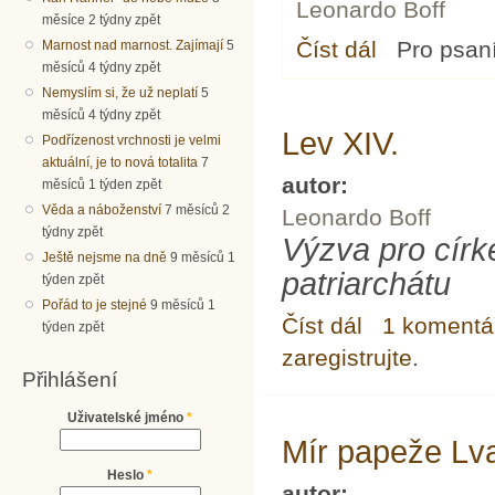
Leonardo Boff
měsíce 2 týdny zpět
Číst dál
Kněžství žen a jeh
Pro psan
Marnost nad marnost. Zajímají
5
měsíců 4 týdny zpět
Nemyslím si, že už neplatí
5
měsíců 4 týdny zpět
Lev XIV.
Podřízenost vrchnosti je velmi
aktuální, je to nová totalita
7
autor:
měsíců 1 týden zpět
Věda a náboženství
7 měsíců 2
Leonardo Boff
týdny zpět
Výzva pro círk
Ještě nejsme na dně
9 měsíců 1
patriarchátu
týden zpět
Pořád to je stejné
9 měsíců 1
Číst dál
Lev XIV.
1 komentá
týden zpět
zaregistrujte
.
Přihlášení
Uživatelské jméno
*
Mír papeže Lva
Heslo
*
autor: