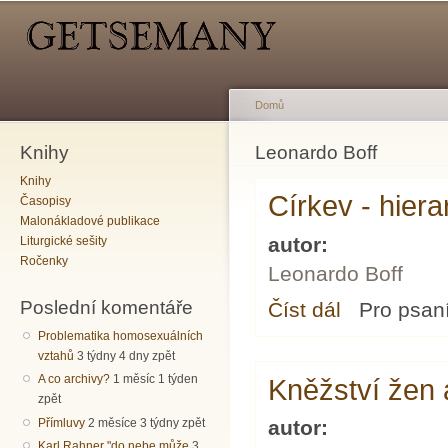
Hlavní menu
Sekundární menu
Př
hl
o
Domů
Knihy
Jste zde
Leonardo Boff
Knihy
Církev - hiera
Časopisy
Malonákladové publikace
autor:
Liturgické sešity
Ročenky
Leonardo Boff
Poslední komentáře
Číst dál
Církev - hierarchie 
Pro psan
Problematika homosexuálních
vztahů
3 týdny 4 dny zpět
A co archivy?
1 měsíc 1 týden
Kněžství žen 
zpět
Přímluvy
2 měsíce 3 týdny zpět
autor:
Karl Rahner "do nebe může
3