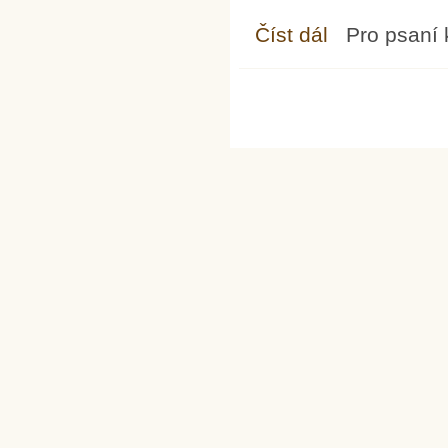
Číst dál
František z Assisi a F
Pro psaní