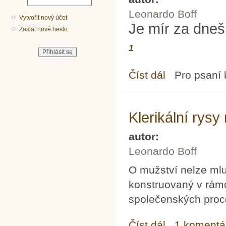
Leonardo Boff
Vytvořit nový účet
Je mír za dne
Zaslat nové heslo
1
Číst dál
Mír papeže Lva XIV.
Pro psaní
Klerikální rys
autor:
Leonardo Boff
O mužství nelze ml
konstruovaný v rámc
společenských proc
Číst dál
Klerikální rysy mužstv
1 komentá