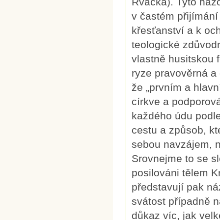
Rvačka). Tyto názo
v častém přijímání
křesťanství a k o
teologické zdůvodn
vlastně husitskou 
ryze pravověrná a
že „prvním a hlavn
církve a podporová
každého údu podle
cestu a způsob, kt
sebou navzájem, ne
Srovnejme to se sl
posilováni tělem K
představují pak ná
svátost případně 
důkaz víc, jak vel