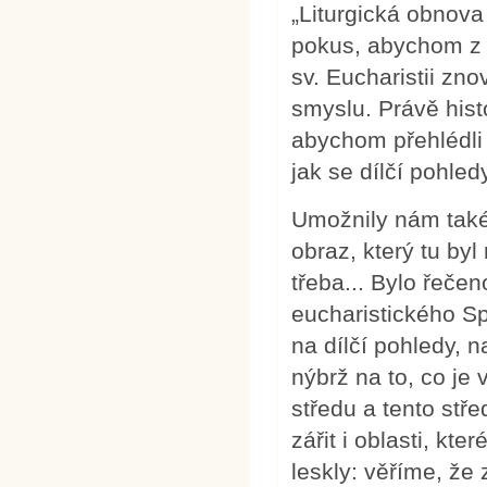
„Liturgická obnova 
pokus, abychom z 
sv. Eucharistii zn
smyslu. Právě hist
abychom přehlédli d
jak se dílčí pohle
Umožnily nám také,
obraz, který tu by
třeba... Bylo řečen
eucharistického Sp
na dílčí pohledy, 
nýbrž na to, co je
středu a tento stř
zářit i oblasti, kt
leskly: věříme, že 