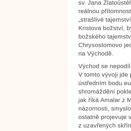
sv. Jana Zlatoústé
reálnou přítomnost 
„strašlivé tajemstv
Kristova božství, 
božského tajemství
Chrysostomovo jedn
na Východě.
Východ se nepodílí
V tomto vývoji jde
ústředním bodu euc
shromáždění poklek
jak říká Amalar z M
názornosti, smyslo
ostatně projevuje 
z uzavřených skřín