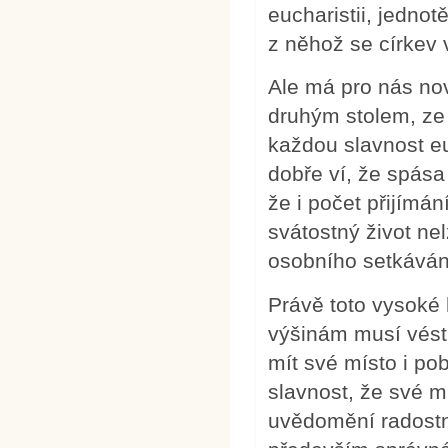
eucharistii, jednot
z něhož se církev 
Ale má pro nás nov
druhým stolem, ze 
každou slavnost eu
dobře ví, že spása
že i počet přijímá
svátostný život ne
osobního setkáván
Právě toto vysoké 
výšinám musí vést
mít své místo i po
slavnost, že své m
uvědomění radostn