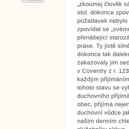
„zkoumej člověk s
stol. dokonce zpov
požadavek nebylo t
zpovídat se „svému"
přenášející starozá
praxe. Ty jistě si
dokonce tak daleko,
zakazovaly jim sed
v Coventry z r. 123
každým přijímáním,
tohoto stavu se vy
duchovního přijímán
obec, přijímá nejen 
duchovní vůdce jak
naším denním chle