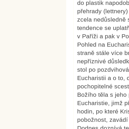
do plastik napodobu
přehrady (lettnery)
zcela nedůsledně s
tendence se uplatňu
v Paříži a pak v P
Pohled na Eucharis
straně stále více b
nepříznivé důsledky
stol po pozdvihován
Eucharistii a o to,
pochopitelné scest
Božího těla s jeho
Eucharistie, jimž 
hodin, po které Kr
pobožnost, zavádí 
Dodnes doznívá ten