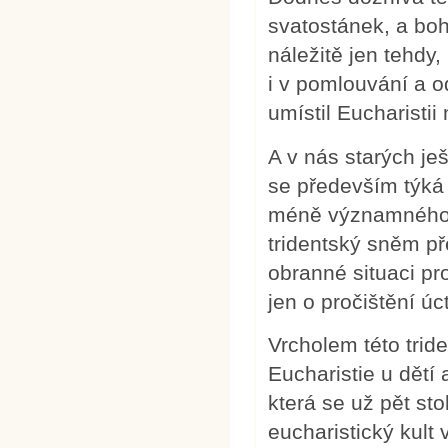
svatostánek, a boh
náležitě jen tehd
i v pomlouvání a o
umístil Eucharistii 
A v nás starých je
se především týká
méně významného, c
tridentský sněm pře
obranné situaci pr
jen o pročištění úc
Vrcholem této tride
Eucharistie u dětí
která se už pět sto
eucharistický kult