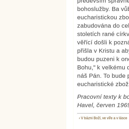
především správné
bohoslužby. Ba vů
eucharistickou zbo
zabudována do cel
stoletích rané cír
věřící došli k poz
přišla v Kristu a a
budou puzeni k o
Bohu," k velkému d
náš Pán. To bude p
eucharistické zbož
Pracovní texty k b
Havel, červen 196
‹ V bázni Boží, ve víře a v lásce