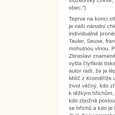
služebníky církve, 
obec.")
Teprve na konci st
je naší národní ch
individuálně pron
Tauler, Seuse, fra
mohutnou vlnou. Př
Zbraslavi znamenit
vyšla čtyřikrát tis
autor radí, že je l
Milíč z Kroměříže 
život věčný, kdo z
k těžkým hříchům, 
kdo zbožně poslou
se hříchů a kdo je 