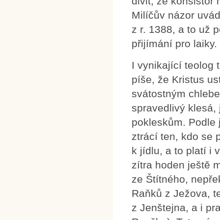
divit, že konsistoř
Milíčův názor uvád
z r. 1388, a to už
přijímání pro laiky.
I vynikající teolog
píše, že Kristus us
svátostným chlebe
spravedlivý klesá,
pokleskům. Podle 
ztrácí ten, kdo se
k jídlu, a to plat
zítra hoden ještě
ze Štítného, nepře
Raňků z Ježova, t
z Jenštejna, a i pr