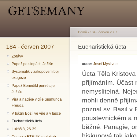
Hlavní menu
Sekundární menu
Př
hl
o
Domů
›
184 - červen 2007
184 - červen 2007
Jste zde
Eucharistická úcta
Zprávy
autor:
Josef Myslivec
Papež po stopách Ježíše
Systematik v zákopovém boji
Úcta Těla Kristova
exegeze
přijímáním. Účast n
Papež Benedikt portrétuje
nemyslitelná. Neje
Ježíše
mohli denně přijí
Víra a naděje v díle Sigmunda
Freuda
poznal sv. Basil v 
V bázni Boží, ve víře a v lásce
poustevnickém a m
Eucharistická úcta
běžné. Panagie, o
Lukáš 8, 26-39
biskupové tak jako
Coena a ETF UK společně