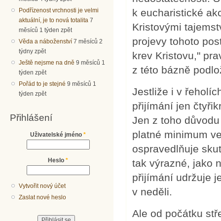
Podřízenost vrchnosti je velmi
k eucharistické akc
aktuální, je to nová totalita
7
Kristovými tajemst
měsíců 1 týden zpět
projevy tohoto pos
Věda a náboženství
7 měsíců 2
týdny zpět
krev Kristovu," pr
Ještě nejsme na dně
9 měsíců 1
z této bázně podlo
týden zpět
Pořád to je stejné
9 měsíců 1
Jestliže i v řeholí
týden zpět
přijímání jen čtyři
Přihlášení
Jen z toho důvodu
platné minimum vel
Uživatelské jméno
*
ospravedlňuje skut
Heslo
*
tak výrazné, jako
přijímání udržuje j
Vytvořit nový účet
v neděli.
Zaslat nové heslo
Ale od počátku stř