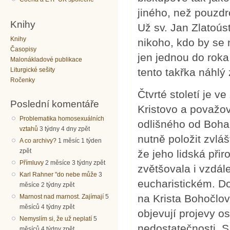
jiného, než pouzdro
Knihy
Už sv. Jan Zlatoús
Knihy
nikoho, kdo by se n
Časopisy
jen jednou do roka
Malonákladové publikace
Liturgické sešity
tento takřka náhlý 
Ročenky
Čtvrté století je v
Poslední komentáře
Kristovo a považov
Problematika homosexuálních
odlišného od Boha,
vztahů
3 týdny 4 dny zpět
nutně položit zvláš
A co archivy?
1 měsíc 1 týden
zpět
že jeho lidská při
Přímluvy
2 měsíce 3 týdny zpět
zvětšovala i vzdál
Karl Rahner "do nebe může
3
eucharistickém. D
měsíce 2 týdny zpět
na Krista Bohočlov
Marnost nad marnost. Zajímají
5
měsíců 4 týdny zpět
objevují projevy o
Nemyslím si, že už neplatí
5
nedostatečnosti. S
měsíců 4 týdny zpět