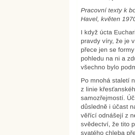
Pracovní texty k b
Havel, květen 197
I když úcta Euchar
pravdy víry, že je 
přece jen se formy
pohledu na ni a zd
všechno bylo podm
Po mnohá staletí n
z linie křesťanského
samozřejmostí. Úč
důsledně i účast n
věřící odnášejí z
svědectví, že tito 
svatého chleba pře