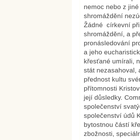
nemoc nebo z jiné 
shromáždění nezúča
Žádné církevní při
shromáždění, a př
pronásledování pr
a jeho eucharisti
křesťané umírali, 
stát nezasahoval, a
přednost kultu sv
přítomnosti Kristov
její důsledky. Co
společenství svatýc
společenství údů Kr
bytostnou částí kř
zbožnosti, speciál