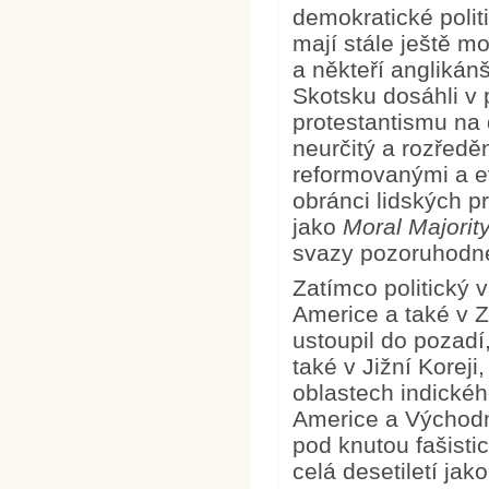
demokratické polit
mají stále ještě mo
a někteří anglikánš
Skotsku dosáhli v p
protestantismu na 
neurčitý a rozředěn
reformovanými a e
obránci lidských pr
jako
Moral Majorit
svazy pozoruhodné i
Zatímco politický v
Americe a také v Z
ustoupil do pozadí
také v Jižní Korej
oblastech indického
Americe a Východní
pod knutou fašisti
celá desetiletí ja