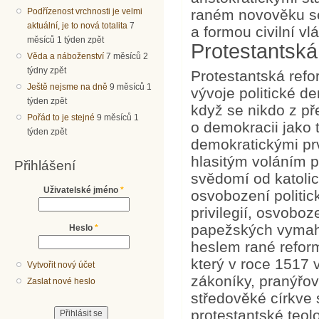
Podřízenost vrchnosti je velmi
raném novověku se
aktuální, je to nová totalita
7
a formou civilní vl
měsíců 1 týden zpět
Protestantská
Věda a náboženství
7 měsíců 2
týdny zpět
Protestantská refo
Ještě nejsme na dně
9 měsíců 1
vývoje politické 
týden zpět
když se nikdo z p
Pořád to je stejné
9 měsíců 1
o demokracii jako t
týden zpět
demokratickými pr
hlasitým voláním 
Přihlášení
svědomí od katolic
Uživatelské jméno
*
osvobození politic
privilegií, osvoboz
papežských vymah
Heslo
*
heslem rané refor
který v roce 1517 v
Vytvořit nový účet
zákoníky, pranýřov
Zaslat nové heslo
středověké církve 
protestantské teol