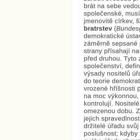
brát na sebe vedouc
společenské, musí 
jmenovitě církev, 
bratrstev
(
Bundes
demokratické ústav
záměrně sepsané p
strany přísahají n
před druhou. Tyto 
společenství, defi
výsady nositelů úř
do teorie demokrati
vrozené hříšnosti 
na moc výkonnou, 
kontrolují. Nosite
omezenou dobu. Zá
jejich spravedlnos
držitelé úřadu svůj
poslušnost; kdyby 