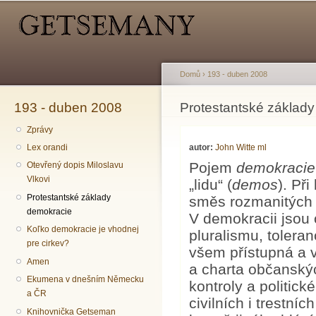
Hlavní menu
Sekundární menu
Př
hl
o
Domů
›
193 - duben 2008
193 - duben 2008
Jste zde
Protestantské základ
Zprávy
autor:
John Witte ml
Lex orandi
Pojem
demokracie
Otevřený dopis Miloslavu
Vlkovi
„lidu“ (
demos
). Př
Protestantské základy
směs rozmanitých so
demokracie
V demokracii jsou 
Koľko demokracie je vhodnej
pluralismu, tolera
pre cirkev?
všem přístupná a v
Amen
a charta občanskýc
Ekumena v dnešním Německu
kontroly a politic
a ČR
civilních i trestn
Knihovnička Getseman