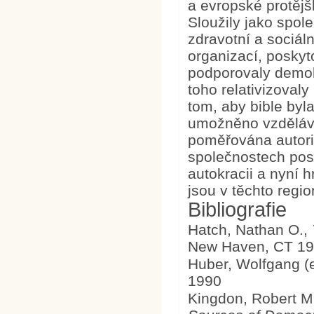
a evropské protějš
Sloužily jako spo
zdravotní a sociá
organizací, poskyt
podporovaly demok
toho relativizovaly
tom, aby bible byl
umožněno vzděláván
poměřována autori
společnostech posk
autokracii a nyní h
jsou v těchto regi
Bibliografie
Hatch, Nathan O.,
New Haven, CT 1
Huber, Wolfgang (
1990
Kingdon, Robert M.