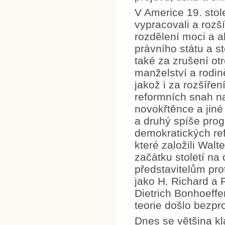
V Americe 19. stolet
vypracovali a rozší
rozdělení moci a a
právního státu a 
také za zrušení ot
manželství a rodině
jakož i za rozšířen
reformních snah nat
novokřtěnce a jiné
a druhý spíše prog
demokratických ref
které založili Wal
začátku století na
představitelům pro
jako H. Richard a 
Dietrich Bonhoeff
teorie došlo bezpr
Dnes se většina k