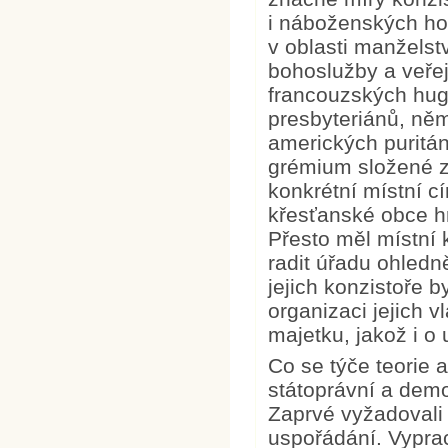
i náboženských ho
v oblasti manželstv
bohoslužby a veřej
francouzských hug
presbyteriánů, ně
amerických puritán
grémium složené z p
konkrétní místní cí
křesťanské obce hr
Přesto měl místní k
radit úřadu ohledn
jejich konzistoře 
organizaci jejich v
majetku, jakož i o 
Co se týče teorie a
státoprávní a dem
Zaprvé vyžadovali 
uspořádání. Vyprac