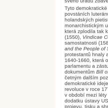
svého úřadu zbaven
Tyto demokratické 
povstáních luterá
holandských pietist
monarchistickým ut
která zplodila tak
(1550),
Vindicae C
samostatnosti (15
and the People of
protestantů hnaly 
1640-1660, která o
parlamentu a zást
dokumentům
Bill 
četným dalším pozd
demokratické ideje
revoluce v roce 17
v období mezi lét
dodatku ústavy U
projevu, tisku a s