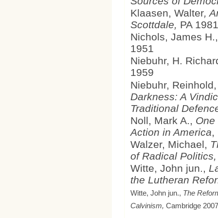
Sources of Democ
Klaasen, Walter
, 
Scottdale,
PA 198
Nichols, James H.
1951
Niebuhr, H. Richar
1959
Niebuhr, Reinhold
Darkness: A Vindic
Traditional Defenc
Noll, Mark A.,
One 
Action in America
,
Walzer, Michael,
T
of Radical Politics
Witte, John jun.,
L
the Lutheran Refo
Witte, John jun.,
The Reform
Calvinism,
Cambridge 200