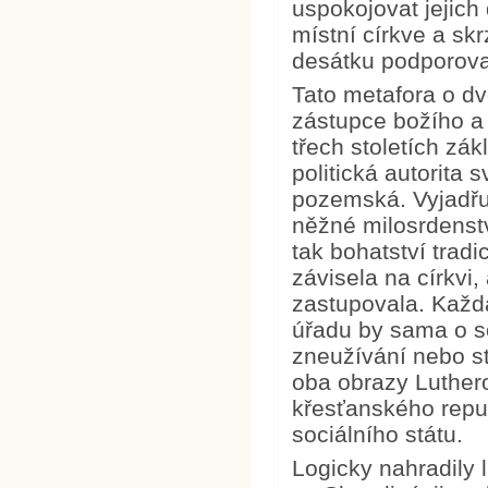
uspokojovat jejich
místní církve a skr
desátku podporova
Tato metafora o d
zástupce božího a 
třech stoletích zák
politická autorit
pozemská. Vyjadřuj
něžné milosrdenstv
tak bohatství tra
závisela na církvi,
zastupovala. Každ
úřadu by sama o s
zneužívání nebo s
oba obrazy Luther
křesťanského repu
sociálního státu.
Logicky nahradily