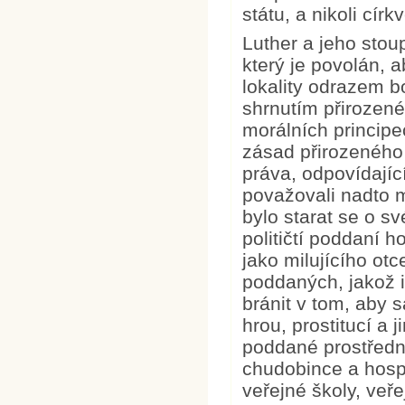
státu, a nikoli círk
Luther a jeho stou
který je povolán, 
lokality odrazem b
shrnutím přirozené
morálních princip
zásad přirozeného 
práva, odpovídají
považovali nadto m
bylo starat se o sv
političtí poddaní h
jako milujícího ot
poddaných, jakož 
bránit v tom, aby 
hrou, prostitucí a 
poddané prostředn
chudobince a hospi
veřejné školy, veř