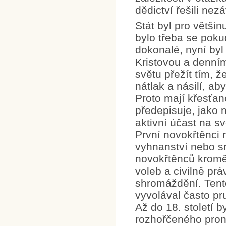
dědictví řešili nez
Stát byl pro větši
bylo třeba se poku
dokonalé, nyní byl
Kristovou a denním
světu přežít tím, 
nátlak a násilí, a
Proto mají křesťan
předepisuje, jako n
aktivní účast na sv
První novokřtěnci n
vyhnanství nebo sm
novokřtěnců kromě
voleb a civilně pr
shromáždění. Tent
vyvolával často pru
Až do 18. století 
rozhořčeného pron