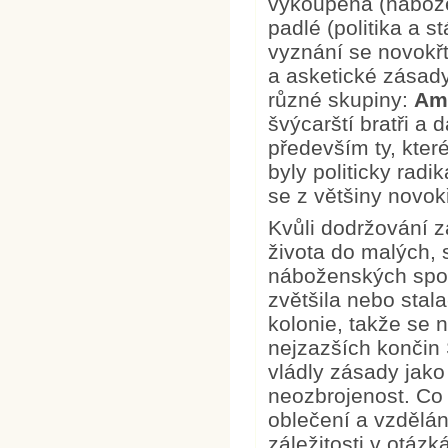
vykoupená (nábožen
padlé (politika a 
vyznání se novokřt
a asketické zásady
různé skupiny:
Am
švýcarští bratři a 
především ty, kter
byly politicky radi
se z většiny novok
Kvůli dodržování 
života do malých,
náboženských spole
zvětšila nebo stala
kolonie, takže se 
nejzazších končin 
vládly zásady jako
neozbrojenost. Co 
oblečení a vzdělání,
záležitosti v otázk