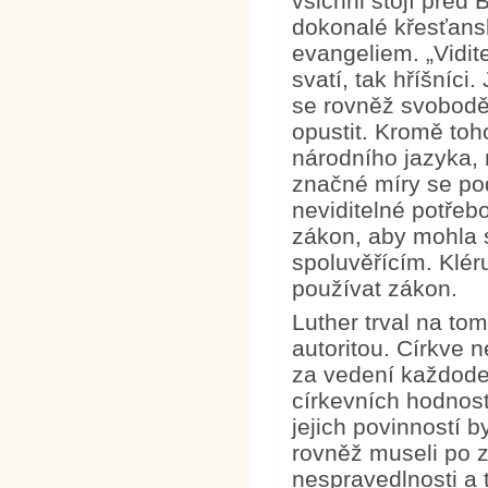
všichni stojí před
dokonalé křesťansk
evangeliem. „Vidit
svatí, tak hříšníci
se rovněž svobodě 
opustit. Kromě toh
národního jazyka, 
značné míry se pod
neviditelné potřebo
zákon, aby mohla 
spoluvěřícím. Klé
používat zákon.
Luther trval na to
autoritou. Církve
za vedení každoden
církevních hodnost
jejich povinností 
rovněž museli po 
nespravedlnosti a t