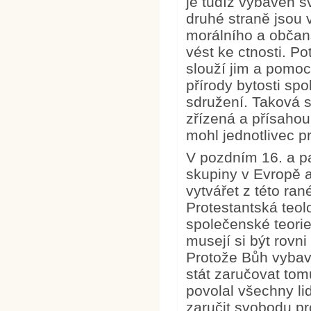
je tudíž vybaven sv
druhé straně jsou v
morálního a občans
vést ke ctnosti. Po
slouží jim a pomocí
přírody bytosti spo
sdružení. Taková 
zřízená a přísahou
mohl jednotlivec pr
V pozdním 16. a pa
skupiny v Evropě 
vytvářet z této ran
Protestantská teo
společenské teorie
musejí si být rovni
Protože Bůh vybavil
stát zaručovat to
povolal všechny lid
zaručit svobodu pr