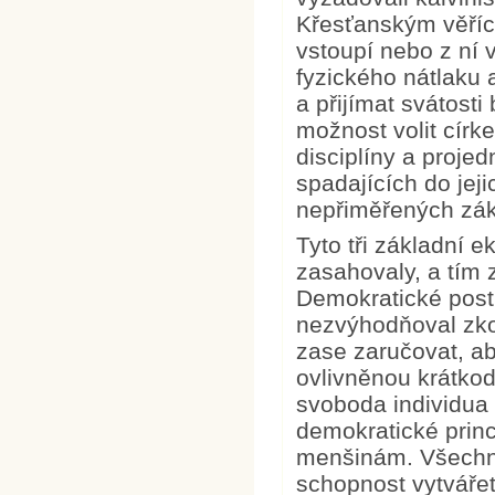
Křesťanským věříc
vstoupí nebo z ní 
fyzického nátlaku 
a přijímat svátosti
možnost volit círk
disciplíny a projed
spadajících do jeji
nepřiměřených zák
Tyto tři základní 
zasahovaly, a tím 
Demokratické post
nezvýhodňoval zkos
zase zaručovat, a
ovlivněnou krátkod
svoboda individua 
demokratické princ
menšinám. Všechny
schopnost vytváře