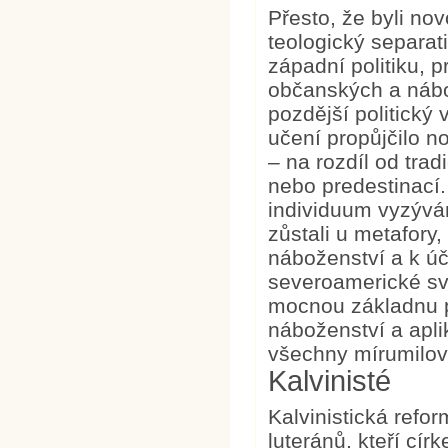
Přesto, že byli no
teologický separa
západní politiku, 
občanských a nábo
pozdější politický 
učení propůjčilo 
– na rozdíl od trad
nebo predestinací.
individuum vyzývá
zůstali u metafory,
náboženství a k úč
severoamerické sv
mocnou základnu p
náboženství a apli
všechny mírumilovn
Kalvinisté
Kalvinistická refo
luteránů, kteří cír