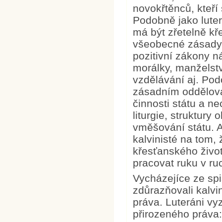
novokřtěnců, kteří 
Podobně jako luter
má být zřetelně k
všeobecné zásady 
pozitivní zákony 
morálky, manželstv
vzdělávání aj. Podo
zásadním oddělován
činnosti státu a n
liturgie, struktury
vměšování státu. A
kalvinisté na tom, 
křesťanského živo
pracovat ruku v ru
Vycházejíce ze sp
zdůrazňovali kalvi
práva. Luteráni vy
přirozeného práva: