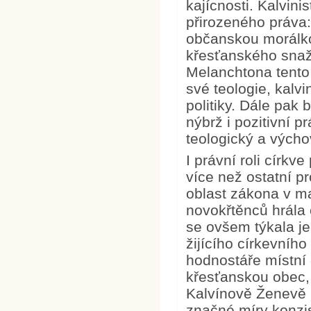
kajícnosti. Kalvin
přirozeného práva:
občanskou morálko
křesťanského snaže
Melanchtona tento
své teologie, kalvi
politiky. Dále pak 
nýbrž i pozitivní p
teologický a výcho
I právní roli církv
více než ostatní pr
oblast zákona v m
novokřtěnců hrála 
se ovšem týkala je
žijícího církevního
hodnostáře místní
křesťanskou obec, 
Kalvínově
Ženevě p
značné míry konzi