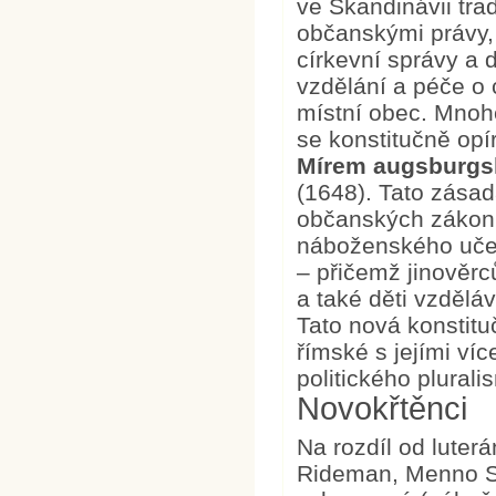
ve Skandinávii tra
občanskými právy,
církevní správy a 
vzdělání a péče o 
místní obec. Mnoh
se konstitučně op
Mírem augsburg
(1648). Tato zása
občanských zákonů 
náboženského učení
– přičemž jinověr
a také děti vzdělá
Tato nová konstituč
římské s jejími ví
politického plurali
Novokřtěnci
Na rozdíl od luter
Rideman, Menno Sim