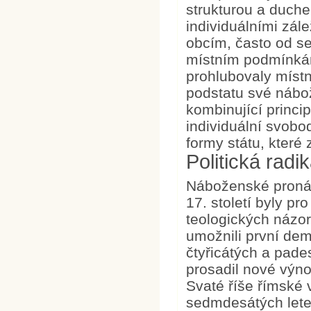
strukturou a duch
individuálními zál
obcím, často od s
místním podmínkám
prohlubovaly místní
podstatu své nábože
kombinující princi
individuální svobo
formy státu, které z
Politická radi
Náboženské pronás
17. století byly p
teologických názor
umožnili první de
čtyřicátých a pades
prosadil nové výno
Svaté říše římské
sedmdesátých letec