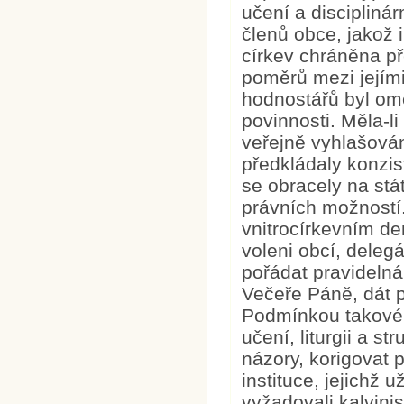
učení a disciplinár
členů obce, jakož 
církev chráněna p
poměrů mezi jejími
hodnostářů byl om
povinnosti. Měla-l
veřejně vyhlašován
předkládaly konzist
se obracely na stá
právních možností.
vnitrocírkevním de
voleni obcí, deleg
pořádat pravidelná
Večeře Páně, dát p
Podmínkou takovéh
učení, liturgii a s
názory, korigovat 
instituce, jejichž 
vyžadovali kalvini