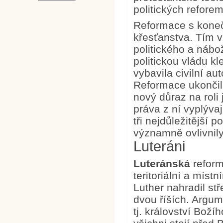
politických reforem
Reformace s koneč
křesťanstva. Tím 
politického a náb
politickou vládu kl
vybavila civilní a
Reformace ukončila
nový důraz na roli
práva z ní vyplývaj
tři nejdůležitější 
významně ovlivnil
Luteráni
Luteránská
reform
teritoriální a mís
Luther nahradil s
dvou říších. Argum
tj. království Bož