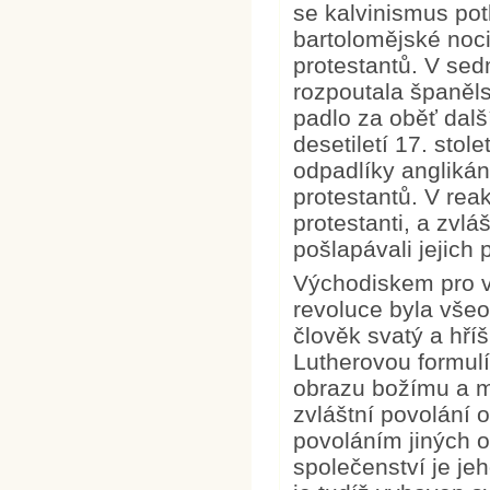
se kalvinismus pot
bartolomějské noci
protestantů. V sed
rozpoutala španěls
padlo za oběť dalš
desetiletí 17. stol
odpadlíky anglikáns
protestantů. V rea
protestanti, a zvláš
pošlapávali jejich 
Východiskem pro vz
revoluce byla všeo
člověk svatý a hří
Lutherovou formulí.
obrazu božímu a m
zvláštní povolání 
povoláním jiných o
společenství je je