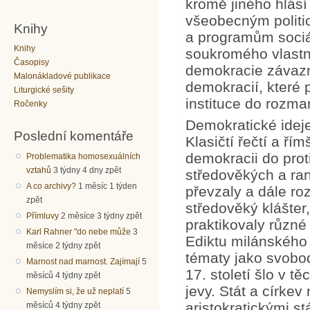
kromě jiného hlásí
všeobecným polit
Knihy
a programům sociál
Knihy
soukromého vlastni
Časopisy
demokracie závazn
Malonákladové publikace
demokracií, které 
Liturgické sešity
instituce do rozman
Ročenky
Demokratické ideje
Poslední komentáře
Klasičtí řečtí a řím
demokracii do proti
Problematika homosexuálních
vztahů
3 týdny 4 dny zpět
středověkých a ran
A co archivy?
1 měsíc 1 týden
převzaly a dále ro
zpět
středověký klášter
Přímluvy
2 měsíce 3 týdny zpět
praktikovaly různ
Karl Rahner "do nebe může
3
Ediktu milánského
měsíce 2 týdny zpět
tématy jako svobod
Marnost nad marnost. Zajímají
5
17. století šlo v 
měsíců 4 týdny zpět
jevy. Stát a círke
Nemyslím si, že už neplatí
5
aristokratickými s
měsíců 4 týdny zpět