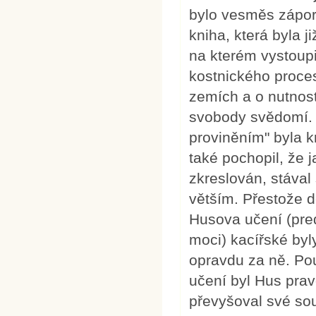
bylo vesměs zápor
kniha, která byla j
na kterém vystoupi
kostnického proces
zemích a o nutnos
svobody svědomí. 
proviněním" byla kr
také pochopil, že 
zkreslován, stával 
větším. Přestože d
Husova učení (pre
moci) kacířské byl
opravdu za ně. Pou
učení byl Hus pra
převyšoval své so