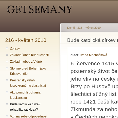
Hlavní menu
Sekundární menu
Př
hl
o
Domů
›
216 - květen 2010
216 - květen 2010
Jste zde
Bude katolická církev 
Zprávy
autor:
Ivana Macháčková
Základní obec budoucnosti
Základní obce z Vídně
6. července 1415 vz
Stojíme před Bohem jako
pozemský život čes
Kristovo tělo
jeho vliv na český
Křesťanský vztah
Brzy po Husově upá
k soukromému vlastnictví
Ako pomohli pohania
šlechtici stížný l
kresťanstvu
roce 1421 čeští kat
Bude katolická církev
Zikmunda za nehod
rehabilitovat Husa?
v Čechách nepokoj
Vzít na sebe odpovědnost