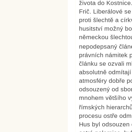
života do Kostnice
Frič. Liberálové se p
proti šlechtě a cír
husitství možný b
německou šlechtou.
nepodepsaný člán
právních námitek p
článku se ozvali m
absolutně odmítají
atmosféry dobře pos
odsouzený od sboru
mnohem většího vý
římských hierarchů
procesu ostře odmí
Hus byl odsouzen 