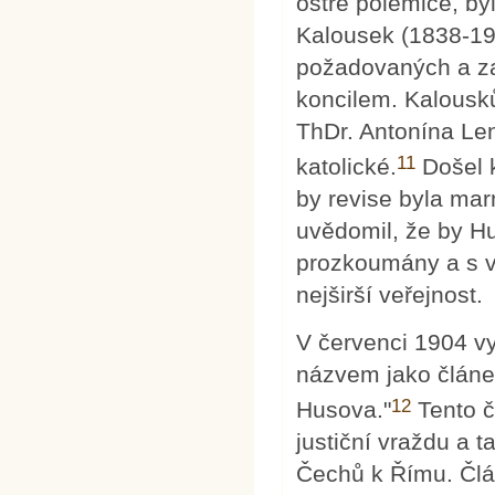
ostré polemice, by
Kalousek (1838-19
požadovaných a za
koncilem. Kalousků
ThDr. Antonína Le
11
katolické.
Došel k
by revise byla mar
uvědomil, že by Hu
prozkoumány a s v
nejširší veřejnost.
V červenci 1904 vy
názvem jako článe
12
Husova."
Tento č
justiční vraždu a 
Čechů k Římu. Člán