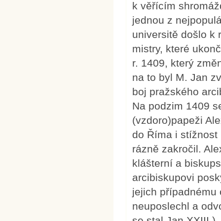
k věřícím shromážd
jednou z nejpopulá
universitě došlo 
mistry, které ukon
r. 1409, který změ
na to byl M. Jan z
boj pražského arc
Na podzim 1409 se 
(vzdoro)papeži Ale
do Říma i stížnost
rázně zakročil. A
klášterní a biskup
arcibiskupovi pos
jejich případnému
neuposlechl a odv
se stal Jan XXIII.)