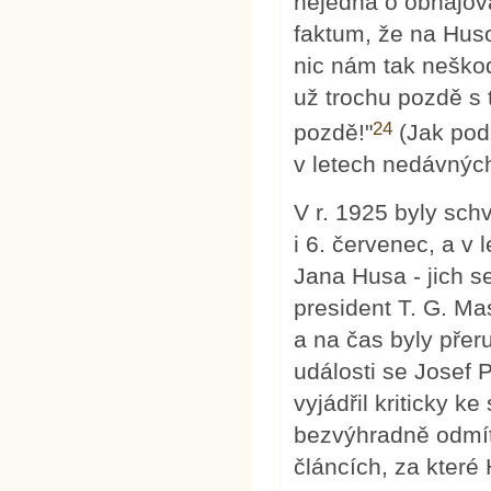
nejedná o obhajová
faktum, že na Huso
nic nám tak neškodí
už trochu pozdě s 
24
pozdě!"
(Jak pod
v letech nedávných
V r. 1925 byly sch
i 6. červenec, a v 
Jana Husa - jich s
president T. G. Ma
a na čas byly přer
události se Josef P
vyjádřil kriticky k
bezvýhradně odmítl
článcích, za které