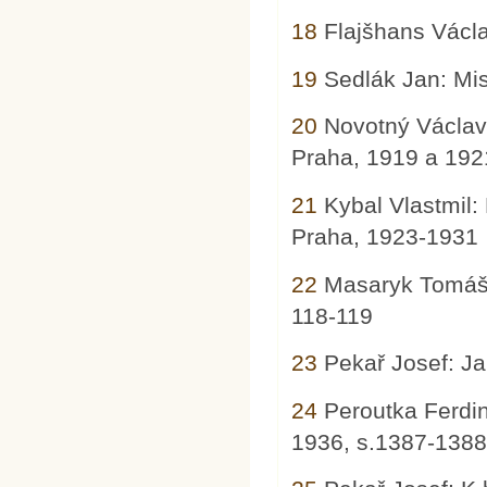
18
Flajšhans Václa
19
Sedlák Jan: Mis
20
Novotný Václav: 
Praha, 1919 a 192
21
Kybal Vlastmil: 
Praha, 1923-1931
22
Masaryk Tomáš G
118-119
23
Pekař Josef: Ja
24
Peroutka Ferdina
1936, s.1387-138