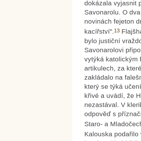
dokázala vyjasnit
Savonarolu. O dva 
novinách fejeton 
13
kacířství".
Flajšh
bylo justiční vra
Savonarolovi připo
vytýká katolickým 
artikulech, za kte
zakládalo na faleš
který se týká učen
křivé a uvádí, že 
nezastával. V kler
odpověď s příznač
Staro- a Mladočec
Kalouska podařilo v