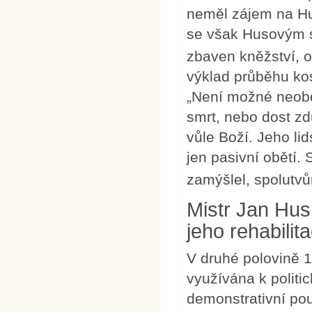
neměl zájem na Hus
se však Husovým s
zbaven kněžství, 
výklad průběhu kos
„Není možné neobd
smrt, nebo dost zd
vůle Boží. Jeho li
jen pasivní obětí. 
zamýšlel, spolutvů
Mistr Jan Hus
jeho rehabilita
V druhé polovině 1
využívána k politi
demonstrativní pou