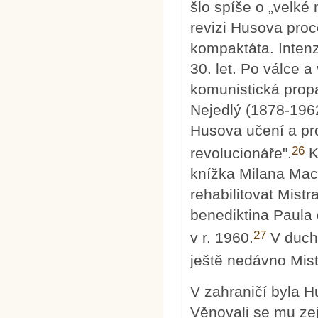
šlo spíše o „velké
revizi Husova proc
kompaktáta. Intenz
30. let. Po válce 
komunistická prop
Nejedlý (1878-1962
Husova učení a pro
26
revolucionáře".
K
knížka Milana Mac
rehabilitovat Mist
benediktina Paula
27
v r. 1960.
V duch
ještě nedávno Mis
V zahraničí byla 
Věnovali se mu ze