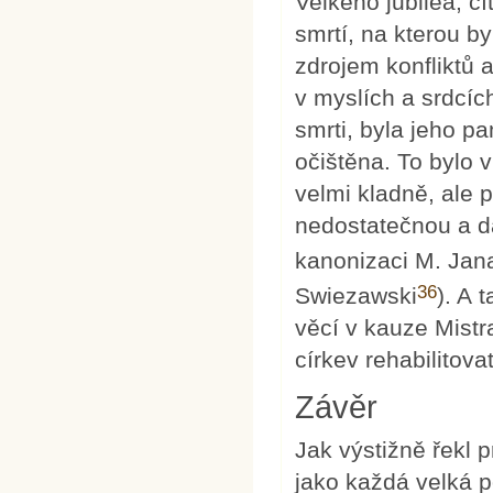
Velkého jubilea, cí
smrtí, na kterou b
zdrojem konfliktů 
v myslích a srdcíc
smrti, byla jeho p
očištěna. To bylo v
velmi kladně, ale 
nedostatečnou a dá
kanonizaci M. Jana
36
Swiezawski
). A 
věcí v kauze Mistr
církev rehabilitova
Závěr
Jak výstižně řekl 
jako každá velká p