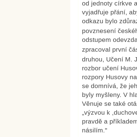
od jednoty církve
vyjadřuje přání, a
odkazu bylo zdůra
povznesení českéh
odstupem odevzdal
zpracoval první čás
druhou, Učení M. 
rozbor učení Husov
rozpory Husovy na
se domnívá, že jeh
byly myšleny. V hl
Věnuje se také ot
„výzvou k ,duchoven
pravdě a příkladem
násilím."