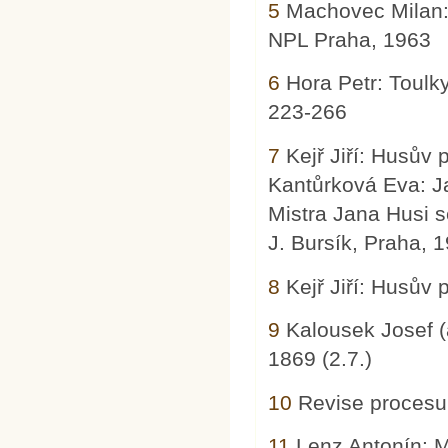
5
Machovec Milan: 
NPL Praha, 1963
6
Hora Petr: Toulky
223-266
7
Kejř Jiří: Husův 
Kantůrková Eva: Ja
Mistra Jana Husi s
J. Bursík, Praha, 
8
Kejř Jiří: Husův 
9
Kalousek Josef (
1869 (2.7.)
10
Revise procesu J
11
Lenz Antonín: Mi