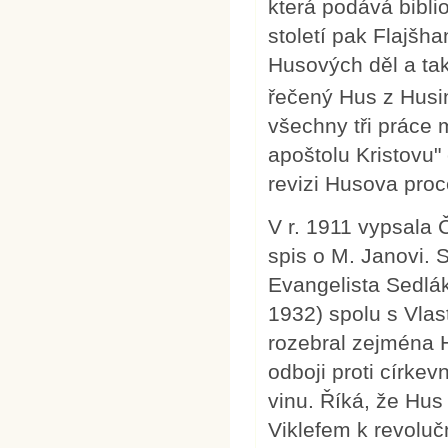
která podává bibli
století pak Flajšh
Husových děl a také
řečený Hus z Husi
všechny tři práce 
apoštolu Kristovu" 
revizi Husova proc
V r. 1911 vypsala
spis o M. Janovi. 
Evangelista Sedlák
1932) spolu s Vla
rozebral zejména 
odboji proti církev
vinu. Říká, že Hus
Viklefem k revolu