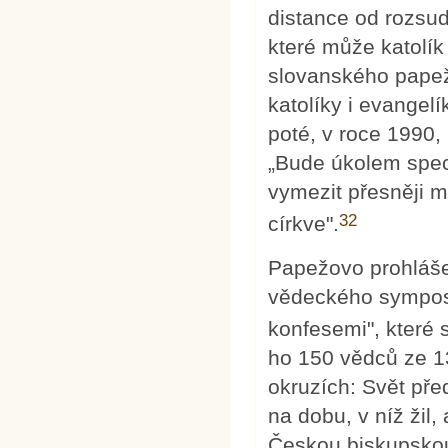
distance od rozsud
které může katolík
slovanského papež
katolíky i evangelí
poté, v roce 1990, 
„Bude úkolem speci
vymezit přesněji m
32
církve".
Papežovo prohláše
vědeckého sympos
konfesemi", které 
ho 150 vědců ze 1
okruzích: Svět př
na dobu, v níž žil
Českou biskupskou