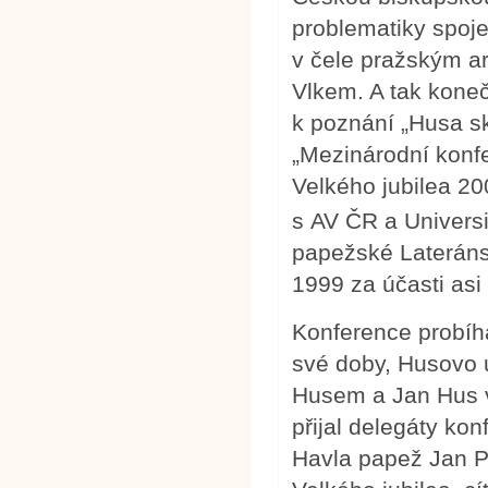
problematiky spoj
v čele pražským 
Vlkem. A tak kone
k poznání „Husa s
„Mezinárodní konf
Velkého jubilea 2
s AV ČR a Universi
papežské Lateráns
1999 za účasti asi
Konference probíha
své doby, Husovo 
Husem a Jan Hus v
přijal delegáty ko
Havla papež Jan Pa