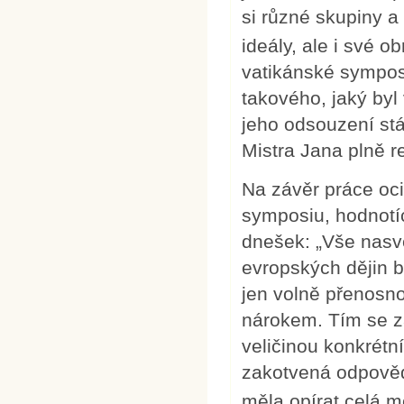
si různé skupiny 
ideály, ale i své ob
vatikánské sympos
takového, jaký byl
jeho odsouzení stál
Mistra Jana plně r
Na závěr práce oci
symposiu, hodnotí
dnešek: „Vše nasv
evropských dějin b
jen volně přenosn
nárokem. Tím se z
veličinou konkrétní
zakotvená odpovědn
měla opírat celá m