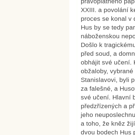
pravoplatného pape
XXIII. a povolání 
proces se konal v 
Hus by se tedy par
náboženskou nepos
Došlo k tragickém
před soud, a domn
obhájit své učení.
obžaloby, vybrané z
Stanislavovi, byli
za falešné, a Huso
své učení. Hlavní 
předzřízených a př
jeho neuposlechnu
a toho, že kněz ži
dvou bodech Hus pr