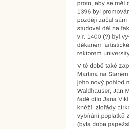
proto, aby se měl d
1396 byl promován
později začal sám 
studoval dál na fak
v r. 1400 (?) byl 
děkanem artistické
rektorem university
V té době také zap
Martina na Starém 
jeho nový pohled na
Waldhauser, Jan M
řadě dílo Jana Vik
kněží, zlořády cír
vybírání poplatků z
(byla doba papežs