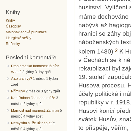
husitství. Vylíčení
Knihy
máme dochováno o
Knihy
nabývá až hagiogr
Časopisy
hranici se záhy ob
Malonákladové publikace
Liturgické sešity
náboženských textů 
Ročenky
2
kolem 1430).
K Hu
Poslední komentáře
v Čechách se k něm
Problematika homosexuálních
rekatolizaci byl z
vztahů
3 týdny 3 dny zpět
19. století započa
A co archivy?
1 měsíc 1 týden
Husova procesu. H
zpět
Přímluvy
2 měsíce 3 týdny zpět
účely politické i
Karl Rahner "do nebe může
3
republiky v r. 191
měsíce 2 týdny zpět
Husovi končí předn
Marnost nad marnost. Zajímají
5
měsíců 4 týdny zpět
svátek Husův, sna
Nemyslím si, že už neplatí
5
to přispěje, věřím,
měsíců 4 týdny zpět