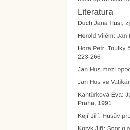
Literatura
Duch Jana Husi, zj
Herold Vilém: Jan 
Hora Petr: Toulky č
223-266
Jan Hus mezi epoc
Jan Hus ve Vatikán
Kantůrková Eva: Ja
Praha, 1991
Kejř Jiří: Husův p
Kotyk Jiří: Spor o