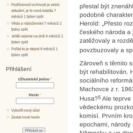
Podřízenost vrchnosti je velmi
přestal být znenáh
aktuální, je to nová totalita
7
podobně charakteri
měsíců 1 týden zpět
Herold: „Přesto ro
Věda a náboženství
7 měsíců 2
týdny zpět
českého národa a j
Ještě nejsme na dně
9 měsíců 1
zatěžovaly a rozd
týden zpět
povzbuzovaly a spo
Pořád to je stejné
9 měsíců 1
týden zpět
Zároveň s těmito 
Přihlášení
být rehabilitován. 
sociálního reform
Uživatelské jméno
*
Machovce z r. 1963
Heslo
*
5
Husa?
Ale teprve 
vědeckému prozko
Vytvořit nový účet
komisí. Prvním kr
Zaslat nové heslo
epochami, národy 
Německu a ve dnech