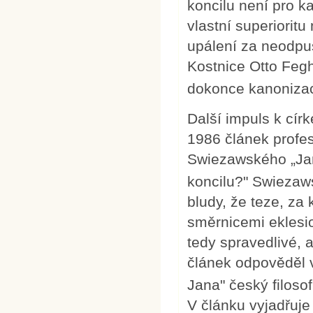
koncilu není pro ka
vlastní superiori
upálení za neodpust
Kostnice Otto Fegh
dokonce kanonizac
Další impuls k cír
1986 článek profes
Swiezawského „Jan
koncilu?" Swiezaw
bludy, že teze, za
směrnicemi eklesio
tedy spravedlivé, a
článek odpověděl 
Jana" český filosof
V článku vyjadřuje 