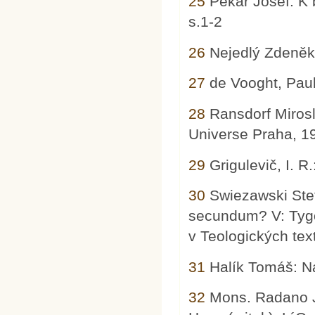
25
Pekař Josef: K b
s.1-2
26
Nejedlý Zdeněk:
27
de Vooght, Paul
28
Ransdorf Mirosl
Universe Praha, 1
29
Grigulevič, I. R
30
Swiezawski Stef
secundum? V: Tygo
v Teologických tex
31
Halík Tomáš: Ná
32
Mons. Radano Jo