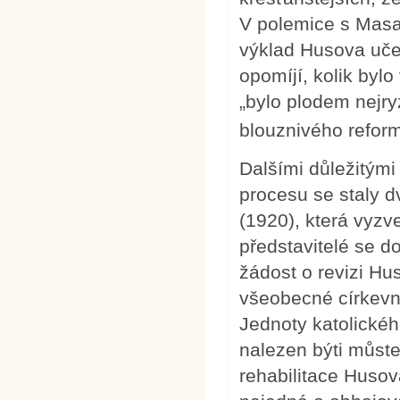
V polemice s Masa
výklad Husova učen
opomíjí, kolik bylo
„bylo plodem nejr
blouznivého reform
Dalšími důležitými
procesu se staly d
(1920), která vyzved
představitelé se 
žádost o revizi Hu
všeobecné církevn
Jednoty katolickéh
nalezen býti můst
rehabilitace Husov