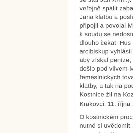
veřejně spálit zaba
Jana klatbu a posl
připojil a povolal 
k soudu se nedost
dlouho čekat: Hus 
arcibiskup vyhlásil
aby získal peníze,
došlo pod vlivem M
řemeslnických tov
klatby, a tak na p
Kostnice žil na Ko
Krakovci. 11. říjn
O kostnickém proc
nutné si uvědomit,