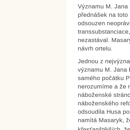
Významu M. Jana s
přednášek na toto 
odsouzen neoprávn
transsubstanciace,
nezastával. Masary
návrh ortelu.
Jednou z nejvýzna
významu M. Jana b
samého počátku P
nerozumíme a že 
náboženské stránc
náboženského refor
odsoudila Husa pod
namítá Masaryk, že
křesťanštějších, 