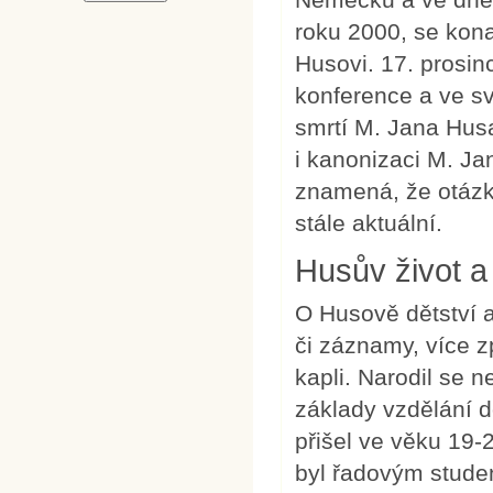
roku 2000, se kon
Husovi. 17. prosinc
konference a ve sv
smrtí M. Jana Husa
i kanonizaci M. Ja
znamená, že otázka
stále aktuální.
Husův život a 
O Husově dětství 
či záznamy, více z
kapli. Narodil se 
základy vzdělání d
přišel ve věku 19-2
byl řadovým stude