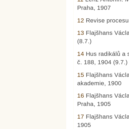
Praha, 1907
12
Revise procesu H
13
Flajšhans Václav
(8.7.)
14
Hus radikálů a 
č. 188, 1904 (9.7.)
15
Flajšhans Václa
akademie, 1900
16
Flajšhans Václa
Praha, 1905
17
Flajšhans Václav
1905