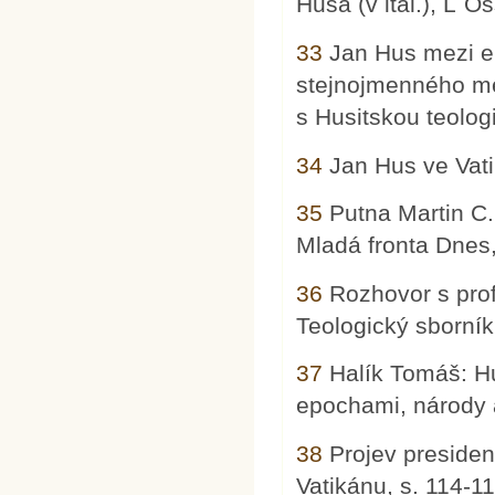
Husa (v ital.), L´
33
Jan Hus mezi e
stejnojmenného me
s Husitskou teolog
34
Jan Hus ve Vati
35
Putna Martin C.
Mladá fronta Dnes,
36
Rozhovor s prof
Teologický sborník
37
Halík Tomáš: Hu
epochami, národy 
38
Projev presiden
Vatikánu, s. 114-1