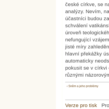
české církve, se n
analýzy. Nevím, na
účastníci budou za
schválení vatikáns
úroveň teologickéh
nefungující vzájem
jisté míry zahled
hlavní překážky ú
automaticky neods
pokusit se v církv
různými názorovým
‹ Sněm a jeho problémy
Verze pro tisk
Pr