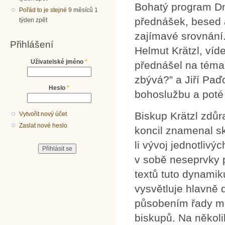
Bohatý program Dn
Pořád to je stejné
9 měsíců 1
přednášek, besed 
týden zpět
zajímavé srovnání.
Přihlášení
Helmut Krätzl, víde
Uživatelské jméno
*
přednášel na téma 
zbývá?” a Jiří Paď
Heslo
*
bohoslužbu a poté 
Biskup Krätzl zdůr
Vytvořit nový účet
Zaslat nové heslo
koncil znamenal sk
li vývoj jednotlivý
v sobě neseprvky 
textů tuto dynamik
vysvětluje hlavně
působením řady ml
biskupů. Na několi