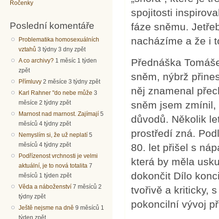
Ročenky
spojitosti inspirov
Poslední komentáře
fáze sněmu. Jetře
nacházíme a že i 
Problematika homosexuálních
vztahů
3 týdny 3 dny zpět
Přednáška Tomáše 
A co archivy?
1 měsíc 1 týden
zpět
sněm, nýbrž přines
Přímluvy
2 měsíce 3 týdny zpět
něj znamenal přech
Karl Rahner "do nebe může
3
sněm jsem zmínil, 
měsíce 2 týdny zpět
Marnost nad marnost. Zajímají
5
důvodů. Několik le
měsíců 4 týdny zpět
prostředí zná. Pod
Nemyslím si, že už neplatí
5
měsíců 4 týdny zpět
80. let přišel s n
Podřízenost vrchnosti je velmi
která by měla usk
aktuální, je to nová totalita
7
dokončit Dílo konc
měsíců 1 týden zpět
Věda a náboženství
7 měsíců 2
tvořivě a kriticky,
týdny zpět
pokoncilní vývoj př
Ještě nejsme na dně
9 měsíců 1
týden zpět