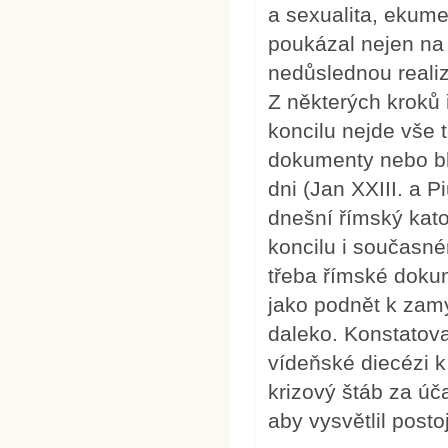
a sexualita, ekum
poukázal nejen na t
nedůslednou realiz
Z některých kroků 
koncilu nejde vše 
dokumenty nebo bl
dni (Jan XXIII. a P
dnešní římský kato
koncilu i současné
třeba římské doku
jako podnět k zamy
daleko. Konstatova
vídeňské diecézi 
krizový štáb za úča
aby vysvětlil post