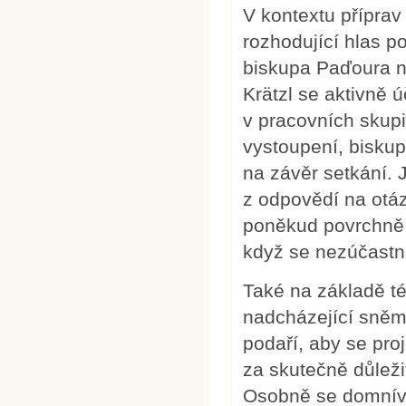
V kontextu přípra
rozhodující hlas 
biskupa Paďoura n
Krätzl se aktivně ú
v pracovních skupi
vystoupení, biskup
na závěr setkání. J
z odpovědí na otáz
poněkud povrchně, 
když se nezúčastni
Také na základě té
nadcházející sně
podaří, aby se pro
za skutečně důleži
Osobně se domnívá