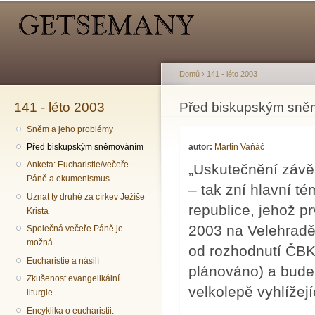
Hlavní menu
Sekundární menu
Př
hl
o
Domů
›
141 - léto 2003
141 - léto 2003
Jste zde
Před biskupským sn
Sněm a jeho problémy
autor:
Martin Vaňáč
Před biskupským sněmováním
Anketa: Eucharistie/večeře
„Uskutečnění závě
Páně a ekumenismus
– tak zní hlavní t
Uznat ty druhé za církev Ježíše
republice, jehož 
Krista
2003 na Velehradě
Společná večeře Páně je
možná
od rozhodnutí ČBK 
Eucharistie a násilí
plánováno) a bude 
Zkušenost evangelikální
velkolepě vyhlížej
liturgie
Encyklika o eucharistii: