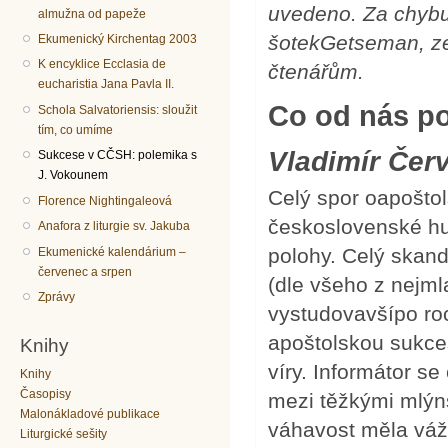
uvedeno. Za chybu
almužna od papeže
šotekGetseman, ze
Ekumenický Kirchentag 2003
K encyklice Ecclasia de
čtenářům.
eucharistia Jana Pavla II.
Co od nás po
Schola Salvatoriensis: sloužit
tím, co umíme
Vladimír Čer
Sukcese v CČSH: polemika s
J. Vokounem
Celý spor oapošto
Florence Nightingaleová
československé hu
Anafora z liturgie sv. Jakuba
polohy. Celý skand
Ekumenické kalendárium –
červenec a srpen
(dle všeho z nejm
Zprávy
vystudovavšípo roc
apoštolskou sukces
Knihy
víry. Informátor se
Knihy
Časopisy
mezi těžkými mlý
Malonákladové publikace
váhavost měla váž
Liturgické sešity