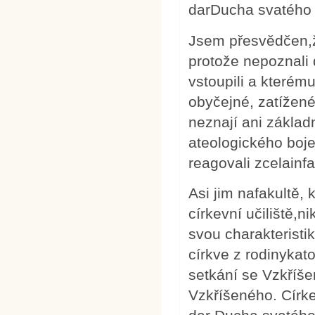
darDucha svatého 
Jsem přesvědčen,ž
protože nepoznali 
vstoupili a kterému
obyčejné, zatížen
neznají ani základn
ateologického boje
reagovali zcelainfa
Asi jim nafakultě, 
církevní učiliště,n
svou charakteristik
církve z rodinykat
setkání se Vzkříš
Vzkříšeného. Círke