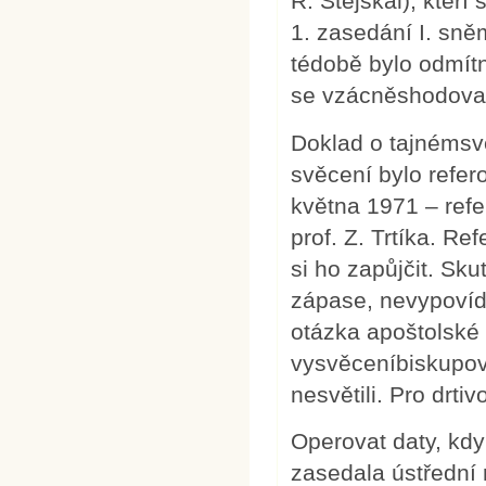
R. Stejskal), kteří
1. zasedání I. sně
tédobě bylo odmítnu
se vzácněshodoval
Doklad o tajnémsvě
svěcení bylo refer
května 1971 – refe
prof. Z. Trtíka. R
si ho zapůjčit. Sk
zápase, nevypovíd
otázka apoštolské 
vysvěceníbiskupové
nesvětili. Pro drtiv
Operovat daty, kdy
zasedala ústřední