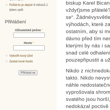
biskup Karel Bican,
Pořád to je stejné
9 měsíců 1
vždyťjsme přátelé?
týden zpět
se“. Žádnévysvětle
Přihlášení
výhodách, které za
Uživatelské jméno
*
ostatním, aby si m
dávno před tím ne
Heslo
*
kterými by nás i s
snad celé odhalen
Vytvořit nový účet
pouzepřipustit a u
Zaslat nové heslo
Nikdo z nichnedoká
takto. Nikdo nevysvě
náhle nedostatečné
vyprošovala shro
svatého jsou horší
nedokázal poctivě ř