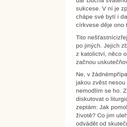
dar Ducha svatého
sukcese. V ní je 
chápe své bytí i da
církvese děje ono 
Tito nešťastnícizř
po jiných. Jejich 
z katolictví, něco 
začnou uskutečňov
Ne, v žádnémpříp
jakou zvěst nesou
nemodlím se ho. Z
diskutovat o liturg
zeptám: Jak pomoh
životě? Co jim ule
odvádět od skuteč