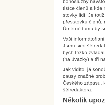
bohoslužby navštěv
tisíce členů a kd
stovky lidí. Je tot
přesstovku členů, 
Úměrně tomu by se 
Vaši informátořian
Jsem sice šéfredak
bych těžko zvládal
(na úvazky) a tři 
Jak vidíte, já sen
causy značné probl
Českého zápasu, k
šéfredaktora.
Několik upoz