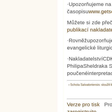
·Upozorňujeme na 
časopisu
www.gets
Můžete si zde přečí
publikací nakladate
·Rovněžupozorňuje
evangelické liturgic
·NakladatelstvíCDK 
PhilipaSheldraka S
poučenéinterpretac
‹ Schola Salvatoriensis: sloužit
Verze pro tisk
Pr
zaregistrujte
.