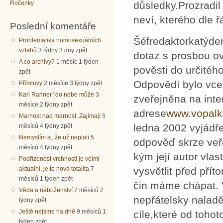
Ročenky
důsledky.Prozradil 
neví, kterého dle 
Poslední komentáře
Šéfredaktorkatýden
Problematika homosexuálních
vztahů
3 týdny 3 dny zpět
dotaz s prosbou ov
A co archivy?
1 měsíc 1 týden
pověsti do určitéh
zpět
Odpovědí bylo vce
Přímluvy
2 měsíce 3 týdny zpět
Karl Rahner "do nebe může
3
zveřejněna na int
měsíce 2 týdny zpět
adrese
www.vopalk
Marnost nad marnost. Zajímají
5
ledna 2002 vyjádře
měsíců 4 týdny zpět
Nemyslím si, že už neplatí
5
odpověď skrze veřej
měsíců 4 týdny zpět
kým její autor vlas
Podřízenost vrchnosti je velmi
aktuální, je to nová totalita
7
vysvětlit před přít
měsíců 1 týden zpět
čin máme chápat. V
Věda a náboženství
7 měsíců 2
nepřátelsky naladě
týdny zpět
Ještě nejsme na dně
9 měsíců 1
cíle,které od toho
týden zpět