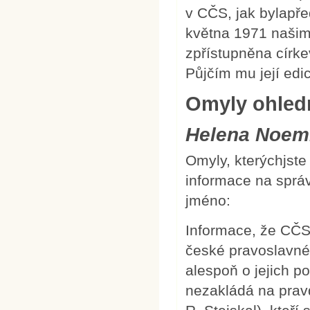
v CČS, jak bylapře
května 1971 našim
zpřístupněna círke
Půjčím mu její edic
Omyly ohled
Helena Noemi
Omyly, kterýchjste
informace na správn
jméno:
Informace, že CČS
české pravoslavné
alespoň o jejich p
nezakládá na pravd