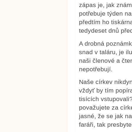
zápas je, jak známo
potřebuje týden na
předtím ho tiskárn
tedydeset dnů pře
A drobná poznámka
snad v taláru, je 
naši členové a čt
nepotřebují.
Naše církev nikdyn
vždyť by tím popíra
tisících vstupoval
považujete za cír
jasné, že se jak na
faráři, tak presbyte