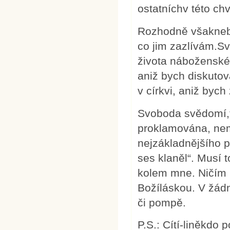
ostatníchv této chv
Rozhodně všaknebud
co jim zazlívám.S
života náboženské 
aniž bych diskutov
v církvi, aniž bych
Svoboda svědomí,ta
proklamována, nem
nejzákladnějšího p
ses klaněl“. Musí 
kolem mne. Ničím 
Božíláskou. V žád
či pompě.
P.S.: Cítí-liněkdo 