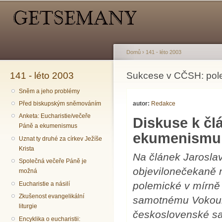
Hlavní menu
Sekundární menu
Př
hl
o
Domů
›
141 - léto 2003
141 - léto 2003
Jste zde
Sukcese v CČSH: pol
Sněm a jeho problémy
autor:
Redakce
Před biskupským sněmováním
Anketa: Eucharistie/večeře
Diskuse k č
Páně a ekumenismus
ekumenismu 
Uznat ty druhé za církev Ježíše
Krista
Na článek Jarosla
Společná večeře Páně je
objevilonečekaně 
možná
polemické v mírně
Eucharistie a násilí
Zkušenost evangelikální
samotnému Vokoun
liturgie
československé sa
Encyklika o eucharistii: