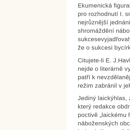
Ekumenická figura
pro rozhodnutí I.
nejrůznější jednán
shromáždění nábož
sukcesevyjadřovaly
že o sukcesi bycír
Citujete-li E. J.Ha
nejde o literárně vy
patří k nevzdělaně
režim zabránil v j
Jediný laickýhlas, 
který redakce obdr
poctivě „laickému 
náboženských obcí,