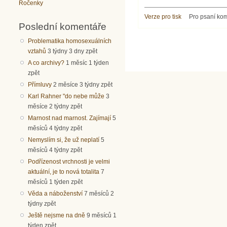
Ročenky
Verze pro tisk
Pro psaní ko
Poslední komentáře
Problematika homosexuálních
vztahů
3 týdny 3 dny zpět
A co archivy?
1 měsíc 1 týden
zpět
Přímluvy
2 měsíce 3 týdny zpět
Karl Rahner "do nebe může
3
měsíce 2 týdny zpět
Marnost nad marnost. Zajímají
5
měsíců 4 týdny zpět
Nemyslím si, že už neplatí
5
měsíců 4 týdny zpět
Podřízenost vrchnosti je velmi
aktuální, je to nová totalita
7
měsíců 1 týden zpět
Věda a náboženství
7 měsíců 2
týdny zpět
Ještě nejsme na dně
9 měsíců 1
týden zpět