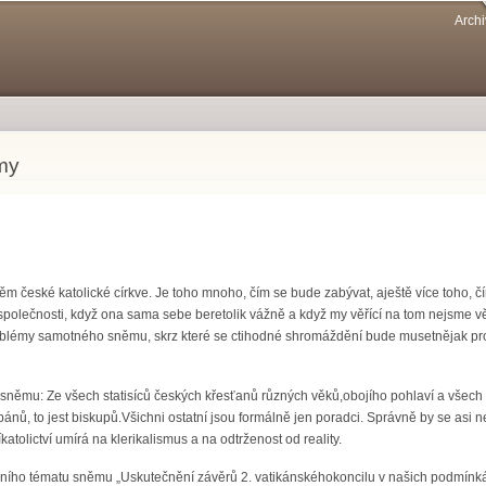
Přejít k
Archi
hlavnímu
obsahu
my
m české katolické církve. Je toho mnoho, čím se bude zabývat, aještě více toho, č
polečnosti, když ona sama sebe beretolik vážně a když my věřící na tom nejsme větši
oblémy samotného sněmu, skrz které se ctihodné shromáždění bude musetnějak prod
 sněmu: Ze všech statisíců českých křesťanů různých věků,obojího pohlaví a všech
ánů, to jest biskupů.Všichni ostatní jsou formálně jen poradci. Správně by se asi
tolictví umírá na klerikalismus a na odtrženost od reality.
vního tématu sněmu „Uskutečnění závěrů 2. vatikánskéhokoncilu v našich podmínkác