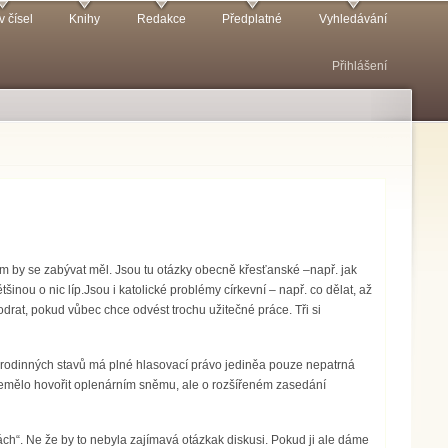
v čísel
Knihy
Redakce
Předplatné
Vyhledávání
Přihlášení
ím by se zabývat měl. Jsou tu otázky obecně křesťanské –např. jak
nou o nic líp.Jsou i katolické problémy církevní – např. co dělat, až
rat, pokud vůbec chce odvést trochu užitečné práce. Tři si
 rodinných stavů má plné hlasovací právo jediněa pouze nepatrná
 nemělo hovořit oplenárním sněmu, ale o rozšířeném zasedání
h“. Ne že by to nebyla zajímavá otázkak diskusi. Pokud ji ale dáme