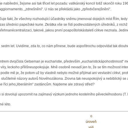
e nabíledni, žejsme asi tak třicet let pozadu: vatikánský koncil totiž skončil roku 
lo aggiornamento, „zdnešnění“. U nás se překládá jako „zpředvčerejšnění“.
uje fakt, že všechny rozhodující účastníky sněmu jmenoval dojejich míst Řím, ted
s úředníci papežské kurie. Zkrátka vše se řídí podlevzdálených úředníků, z nichž m
 přehnanécentralizaci, takové, jakou první poapoštolskástaletí církve neznala. Jed
edm let. Uvidíme, zda to, co nám přinese, bude aspoňtrochu odpovídat tak dlouhé 
rem dvojčísla Getseman je eucharistie, především „eucharistickápohostinnost“ mez
 víry, leckoho přílišneuspokojuje. Mně osobně nevadí jen to, že se tím možnost i
odle mě je, že potom už by vlastně nebylo možné přijímat ani vevlastní církvi, prot
 slučitelné názory autorů Novéhozákona. Zrovna tak neuspokojivý a nebiblický se a
se říci jeho„liberálním“ zastáncům. Najdeme ale zdravý střed?
si dovoluji upozornit na zajímavý výzkum jednoho kostelního pěveckéhosboru (T. 
é léto.
o
úroveň
výš