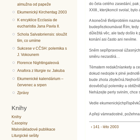
do čela celého zasedání, pak j
almužna od papeže
XXIII., kterýkoncil svolal, by
Ekumenický Kirchentag 2003
K encyklice Ecclasia de
A konečně třetíproblém naznač
eucharistia Jana Pavla II.
budepřezkoumávat Řím, tedy za
důležitá věc, ale tady došlo k
Schola Salvatoriensis: sloužit
konání asi často ani nevíme.
tím, co umíme
Sukcese v CČSH: polemika s
Sněm sepřipravoval úžasných s
J. Vokounem
směru nezastírá…
Florence Nightingaleová
Tématem redakčníankety a cent
Anafora z liturgie sv. Jakuba
dokud nedojde k plné jednotě
Ekumenické kalendárium –
bude zhola zbytečná.Nejhorší p
červenec a srpen
dosvědčují polemiky a obtížně
Neházejte perly sviním, chce 
Zprávy
Vedle ekumenickýchpříspěvků 
Knihy
A přeji vámradostné, požehnan
Knihy
Časopisy
‹ 141 - léto 2003
Malonákladové publikace
Liturgické sešity