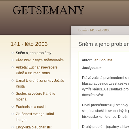
Hlavní menu
Sekundární menu
Domů
›
141 - léto 2003
141 - léto 2003
Jste zde
Sněm a jeho problé
Sněm a jeho problémy
autor:
Jan Spousta
Před biskupským sněmováním
Anketa: Eucharistie/večeře
JanSpousta
Páně a ekumenismus
Právě začíná prvnímoderní sně
Uznat ty druhé za církev Ježíše
hlásat radostnou zvěst české s
Krista
vymře klérus. Ale jsoutaké pr
Společná večeře Páně je
dovolímuvést:
možná
První problémukazují stanovy
Eucharistie a násilí
skupina starších svobodných p
Zkušenost evangelikální
biskupské konference. Dnešníka
liturgie
Druhý problém jepatrný z hla
Encyklika o eucharistii: