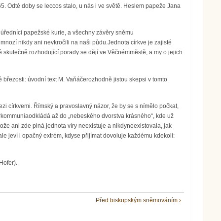
1965. Odté doby se leccos stalo, u nás i ve světě. Heslem papeže Jana
y úředníci papežské kurie, a všechny závěry sněmu
nozí nikdy ani nevkročili na naši půdu.Jednota církve je zajisté
iné skutečně rozhodující porady se dějí ve Věčnémměstě, a my o jejich
březosti: úvodní text M. Vaňáčerozhodně jistou skepsi v tomto
i církvemi. Římský a pravoslavný názor, že by se s nímělo počkat,
nterkommuniaodkládá až do „nebeského dvorstva krásného“, kde už
ože ani zde plná jednota víry neexistuje a nikdyneexistovala, jak
le jeví i opačný extrém, kdyse přijímat dovoluje každému kdekoli:
Hofer).
Před biskupským sněmováním ›