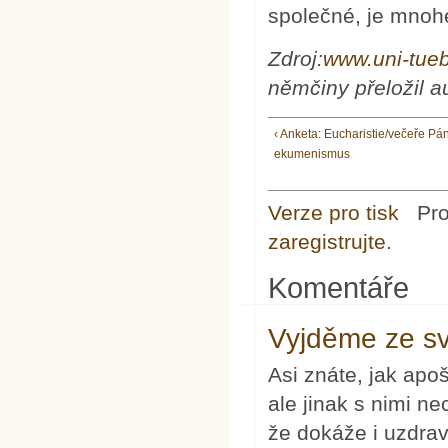
společné, je mnohe
Zdroj:
www.uni-tueb
němčiny přeložil a
‹ Anketa: Eucharistie/večeře Pá
ekumenismus
Verze pro tisk
Pr
zaregistrujte
.
Komentáře
Vyjděme ze sv
Asi znáte, jak apo
ale jinak s nimi ne
že dokáže i uzdrav