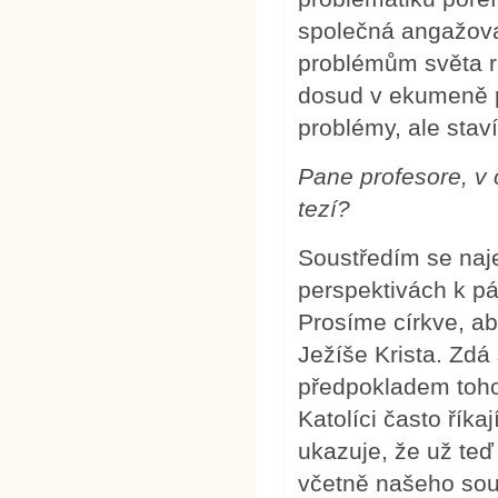
společná angažovan
problémům světa re
dosud v ekumeně p
problémy, ale staví
Pane profesore, v
tezí?
Soustředím se naje
perspektivách k pát
Prosíme církve, ab
Ježíše Krista. Zdá
předpokladem toho
Katolíci často říka
ukazuje, že už teď
včetně našeho sou