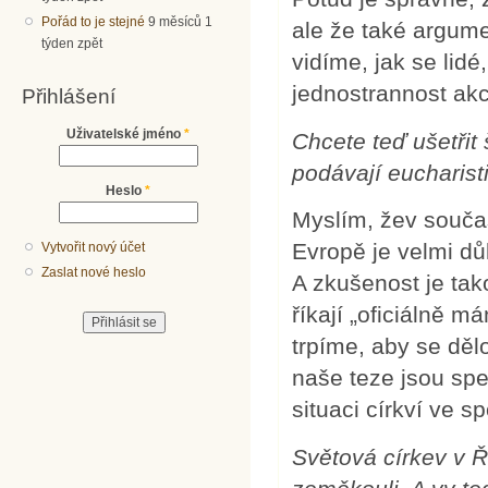
Pořád to je stejné
9 měsíců 1
ale že také argum
týden zpět
vidíme, jak se lidé
jednostrannost akc
Přihlášení
Uživatelské jméno
*
Chcete teď ušetřit
podávají eucharist
Heslo
*
Myslím, žev souča
Evropě je velmi dů
Vytvořit nový účet
Zaslat nové heslo
A zkušenost je tak
říkají „oficiálně m
trpíme, aby se dělo
naše teze jsou spe
situaci církví ve s
Světová církev v Ř