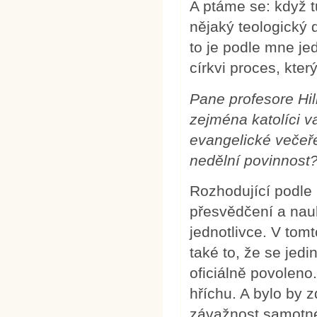
A ptáme se: když t
nějaký teologický 
to je podle mne je
církvi proces, kter
Pane profesore Hil
zejména katolíci v
evangelické večeře
nedělní povinnost
Rozhodující podle m
přesvědčení a nau
jednotlivce. V tom
také to, že se jed
oficiálně povoleno.
hříchu. A bylo by 
závažnost samotné v