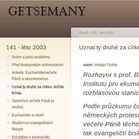
Hlavní menu
Sekundární menu
Př
hl
o
Domů
›
141 - léto 2003
141 - léto 2003
Jste zde
Uznat ty druhé za círk
Sněm a jeho problémy
autor:
Holger Gohla
Před biskupským sněmováním
Anketa: Eucharistie/večeře
Rozhovor s prof. 
Páně a ekumenismus
Institutu pro ekum
Uznat ty druhé za církev Ježíše
rozhlasovou stani
Krista
Společná večeře Páně je
Podle průzkumu ča
možná
německých protest
Eucharistie a násilí
večeře Páně těchto 
Zkušenost evangelikální
liturgie
tak evangeličtí bis
Encyklika o eucharistii: