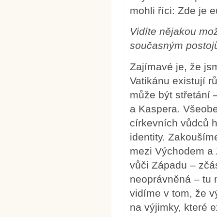
mohli říci: Zde je 
Vidíte nějakou mož
současným postoj
Zajímavé je, že js
Vatikánu existují 
může být střetání 
a Kaspera. Všeobe
církevních vůdců h
identity. Zakouším
mezi Východem a 
vůči Západu – zčás
neoprávněná – tu 
vidíme v tom, že 
na výjimky, které 