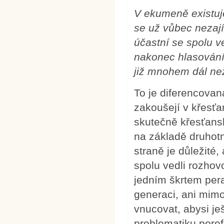
V ekumeně existuj
se už vůbec nezají
účastní se spolu v
nakonec hlasování
již mnohem dál než 
To je diferencovan
zakoušejí v křesťan
skutečně křesťans
na základě druhot
straně je důležité,
spolu vedli rozhovo
jedním škrtem pera
generaci, ani mi
vnucovat, abysi je
problematiku pore