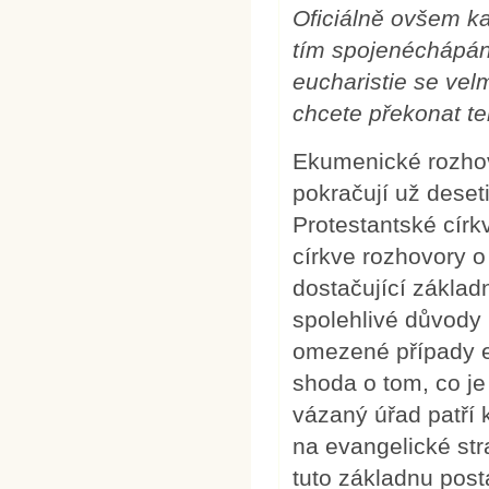
Oficiálně ovšem ka
tím spojenéchápání
eucharistie se vel
chcete překonat te
Ekumenické rozhov
pokračují už deseti
Protestantské círk
církve rozhovory 
dostačující základ
spolehlivé důvody 
omezené případy eu
shoda o tom, co je 
vázaný úřad patří k
na evangelické str
tuto základnu post