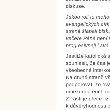
diskuse.
Jakou roli tu mohou
evangelických círk
straně šlapali bisk
večeře Páně není 
progresivněji i své
Jestliže katolická
souhlasit, že čas j
všeobecné interko
Na druhé straně vš
podporovat, že evan
omezenou eucharist
Z části je přece ji
k důvěryhodnosti c