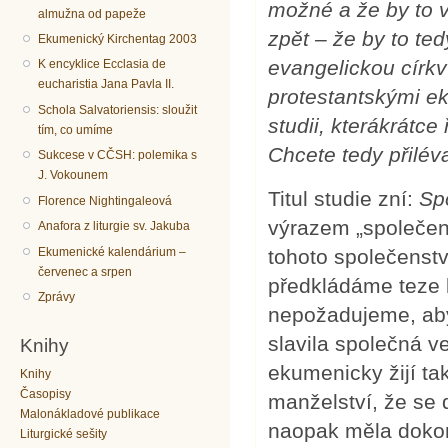
možné a že by to
almužna od papeže
zpět – že by to te
Ekumenický Kirchentag 2003
evangelickou církv
K encyklice Ecclasia de
eucharistia Jana Pavla II.
protestantskými e
Schola Salvatoriensis: sloužit
studii, kterákrátc
tím, co umíme
Chcete tedy přilév
Sukcese v CČSH: polemika s
J. Vokounem
Titul studie zní:
Sp
Florence Nightingaleová
výrazem „společen
Anafora z liturgie sv. Jakuba
Ekumenické kalendárium –
tohoto společenstv
červenec a srpen
předkládáme teze 
Zprávy
nepožadujeme, ab
slavila společná v
Knihy
ekumenicky žijí ta
Knihy
Časopisy
manželství, že se 
Malonákladové publikace
naopak měla dokon
Liturgické sešity