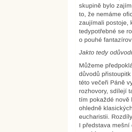
skupině bylo zajím
to, že nemáme ofici
zaujímali postoje, 
tedypotřebné se ro
o pouhé fantazírov
Jakto tedy odůvod
Můžeme předpokláda
důvodů přistoupitk 
této večeři Páně v
rozhovory, sdílejí 
tím pokaždé nově b
ohledně klasických
eucharistii. Rozdíl
I představa mešní 