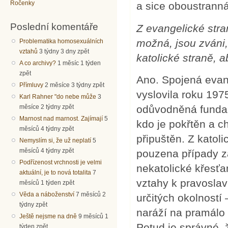
Ročenky
a sice oboustranná
Poslední komentáře
Z evangelické stra
možná, jsou zváni,
Problematika homosexuálních
vztahů
3 týdny 3 dny zpět
katolické straně, a
A co archivy?
1 měsíc 1 týden
zpět
Ano. Spojená evan
Přímluvy
2 měsíce 3 týdny zpět
vyslovila roku 1975
Karl Rahner "do nebe může
3
měsíce 2 týdny zpět
odůvodněná fundam
Marnost nad marnost. Zajímají
5
kdo je pokřtěn a c
měsíců 4 týdny zpět
připuštěn. Z katol
Nemyslím si, že už neplatí
5
měsíců 4 týdny zpět
pouzena případy z
Podřízenost vrchnosti je velmi
nekatolické křesťan
aktuální, je to nová totalita
7
vztahy k pravoslav
měsíců 1 týden zpět
Věda a náboženství
7 měsíců 2
určitých okolností
týdny zpět
naráží na pramálo
Ještě nejsme na dně
9 měsíců 1
Potud je správné, 
týden zpět