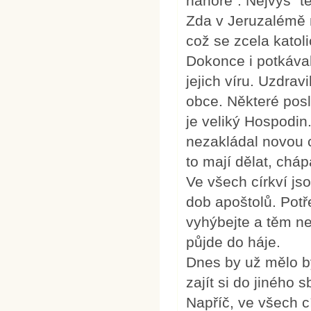
nahoře". Nejvýš "t
Zda v Jeruzalémě 
což se zcela katoli
Dokonce i potkával
jejich víru. Uzdrav
obce. Některé posl
je veliký Hospodin
nezakládal novou cí
to mají dělat, cháp
Ve všech církví jsou
dob apoštolů. Potře
vyhýbejte a těm n
půjde do háje.
Dnes by už mělo bý
zajít si do jiného 
Napříč, ve všech cí