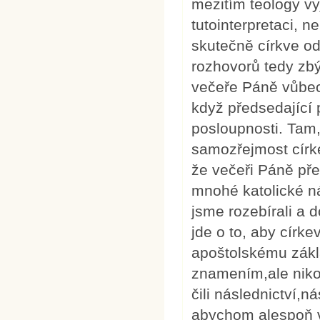
mezitím teology v
tutointerpretaci, 
skutečně církve od
rozhovorů tedy zbý
večeře Páně vůbec
když předsedající 
posloupnosti. Tam,
samozřejmost círke
že večeři Páně pře
mnohé katolické n
jsme rozebírali a 
jde o to, aby círk
apoštolskému zákla
znamením,ale niko
čili následnictví,
abychom alespoň v