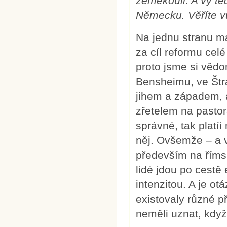
zeměkouli. A vy t
Německu. Věříte v
Na jednu stranu má
za cíl reformu cel
proto jsme si vědo
Bensheimu, ve Štra
jihem a západem, 
zřetelem na pastor
správné, tak plat
něj. Ovšemže – a 
především na římsk
lidé jdou po cest
intenzitou. A je o
existovaly různé p
neměli uznat, kdy