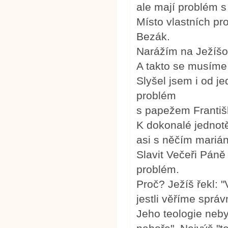
ale mají problém s 
Místo vlastních pro
Bezák.
Narážím na Ježíšov
A takto se musíme 
Slyšel jsem i od j
problém
s papežem Františk
K dokonalé jednot
asi s něčím mariá
Slavit Večeři Páně
problém.
Proč? Ježíš řekl: "
jestli věříme správ
Jeho teologie nebyl