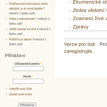
Ekumenické sty
Podřízenost vrchnosti je velmi
aktuální, je to nová totalita
7
Ztráta vědomí 
měsíců 1 týden zpět
Znamení živé v
Věda a náboženství
7 měsíců 2
týdny zpět
Zprávy
Ještě nejsme na dně
9 měsíců 1
týden zpět
Pořád to je stejné
9 měsíců 1
Verze pro tisk
Pr
týden zpět
zaregistrujte
.
Přihlášení
Uživatelské jméno
*
Heslo
*
Vytvořit nový účet
Zaslat nové heslo