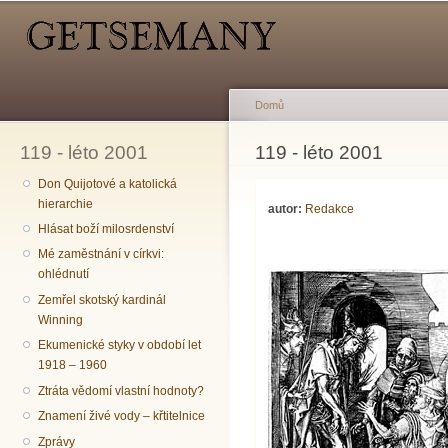
Hlavní menu
Sekundární menu
Př
hl
o
Domů
119 - léto 2001
Jste zde
119 - léto 2001
Don Quijotové a katolická
hierarchie
autor:
Redakce
Hlásat boží milosrdenství
Mé zaměstnání v církvi:
ohlédnutí
Zemřel skotský kardinál
Winning
Ekumenické styky v období let
1918 – 1960
Ztráta vědomí vlastní hodnoty?
Znamení živé vody – křtitelnice
Zprávy