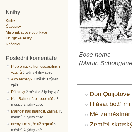
Knihy
Knihy
Časopisy
Malonákladové publikace
Liturgické sešity
Ročenky
Ecce homo
Poslední komentáře
(Martin Schongaue
Problematika homosexuálních
vztahů
3 týdny 4 dny zpět
A co archivy?
1 měsíc 1 týden
zpět
Přímluvy
2 měsíce 3 týdny zpět
Don Quijotové 
Karl Rahner "do nebe může
3
Hlásat boží mi
měsíce 2 týdny zpět
Marnost nad marnost. Zajímají
5
Mé zaměstnání 
měsíců 4 týdny zpět
Zemřel skotský
Nemyslím si, že už neplatí
5
měsíců 4 týdny zpět