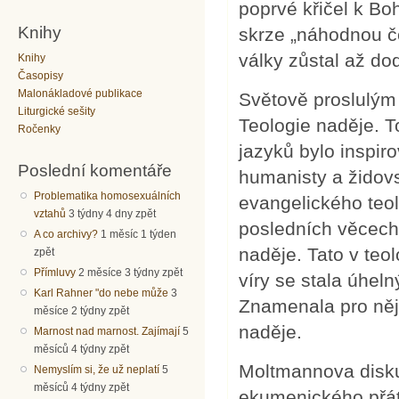
poprvé křičel k Bo
Knihy
skrze „náhodnou če
války zůstal až do
Knihy
Časopisy
Malonákladové publikace
Světově proslulým
Liturgické sešity
Teologie naděje. T
Ročenky
jazyků bylo inspi
Poslední komentáře
humanisty a židovs
Problematika homosexuálních
evangelického teol
vztahů
3 týdny 4 dny zpět
posledních věcech
A co archivy?
1 měsíc 1 týden
naděje. Tato v te
zpět
Přímluvy
2 měsíce 3 týdny zpět
víry se stala úhe
Karl Rahner "do nebe může
3
Znamenala pro něj 
měsíce 2 týdny zpět
naděje.
Marnost nad marnost. Zajímají
5
měsíců 4 týdny zpět
Moltmannova disku
Nemyslím si, že už neplatí
5
měsíců 4 týdny zpět
ekumenického přát