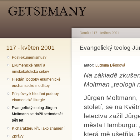
Hlavní menu
Sekundární menu
Př
hl
o
Domů
›
117 - květen 2001
117 - květen 2001
Jste zde
Evangelický teolog Jü
Post-ekumenismus?
autor:
Ludmila Dědková
Ekumenické hnutí a
římskokatolická církev
Na základě zkušeno
Hledání podoby ekumenické
Moltman „teologii n
eucharistické modlitby
Příspěvky k hledání podoby
Jürgen Moltmann, 
ekumenické liturgie
století, se na Květ
Evangelický teolog Jürgen
Moltmann se dožil sedmdesáti
letectva zažil Jü
pěti let
města Hamburgu: „P
K charakteru křtu jako znamení
která mě ušetřila.
Zprávy