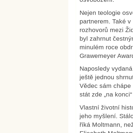
Nejen teologie os
partnerem. Také v
rozhovorů mezi Žid
byl zahrnut čestn
minulém roce obdr
Grawemeyer Award 
Naposledy vydaná 
ještě jednou shrnu
Vědec sám chápe kn
stát zde „na konci“
Vlastní životní hi
jeho myšlení. Stá
říká Moltmann, než