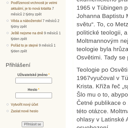
Podřízenost vrchnosti je velmi
1965 v Tübingen p
aktuální, je to nová totalita
7
měsíců 2 týdny zpět
Johanna Baptistu M
Věda a náboženství
7 měsíců 2
světu“. To, co Met
týdny zpět
politické teologii,
Ještě nejsme na dně
9 měsíců 1
týden zpět
Moltmannovým nejv
Pořád to je stejné
9 měsíců 1
teologie byla hrůza
týden zpět
Osvětimi. Tady se 
Přihlášení
Teologie po Osvět
Uživatelské jméno
*
1967vyučoval v Tü
Krista. Kříža řeč „
Heslo
*
Šlo mu o to, abyp
Četné publikace o
Vytvořit nový účet
této otázce. Moltm
Zaslat nové heslo
ohlasy v Latinské A
osvobození.