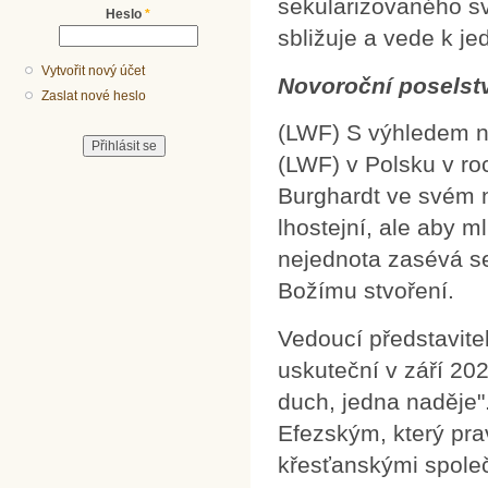
sekularizovaného sv
Heslo
*
sbližuje a vede k j
Vytvořit nový účet
Novoroční poselst
Zaslat nové heslo
(LWF) S výhledem n
(LWF) v Polsku v ro
Burghardt ve svém n
lhostejní, ale aby ml
nejednota zasévá se
Božímu stvoření.
Vedoucí představit
uskuteční v září 20
duch, jedna naděje"
Efezským, který prav
křesťanskými spole