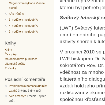
včetně reprezentatů
Origenovom výklade Piesne
kterou byl pohřeb j
piesní
Křtu Páně A
Světový luterský s
3. neděle v mezidobí A
4. neděle v mezidobí A
(LWF) Světový luter
5. neděle v mezidobí A
úmrtí emeritního pa
aktivity sněren k lu
Knihy
Knihy
V prosinci 2010 se 
Časopisy
LWF biskupem Dr. 
Malonákladové publikace
Liturgické sešity
sekretářem Rev. Dr.
Ročenky
vděčnost za mnoho v
bilaterálního dialo
Poslední komentáře
vzdali hold jeho př
Problematika homosexuálních
vztahů
3 týdny 3 dny zpět
rozlišování v ekume
A co archivy?
1 měsíc 1 týden
společnou křesťansk
zpět