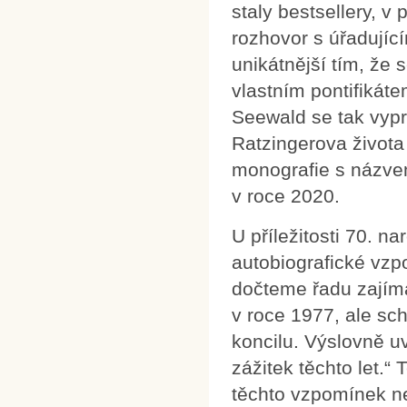
staly bestsellery, v
rozhovor s úřadujíc
unikátnější tím, že 
vlastním pontifikát
Seewald se tak vypr
Ratzingerova života
monografie s názvem
v roce 2020.
U příležitosti 70. n
autobiografické vzp
dočteme řadu zajíma
v roce 1977, ale sch
koncilu. Výslovně u
zážitek těchto let.“
těchto vzpomínek ne