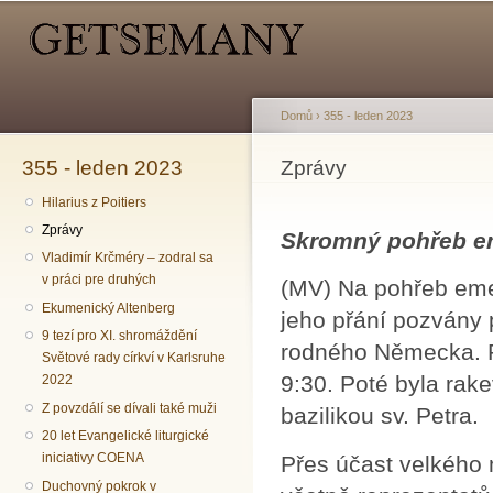
Hlavní menu
Sekundární menu
Př
hl
o
Domů
›
355 - leden 2023
355 - leden 2023
Jste zde
Zprávy
Hilarius z Poitiers
Zprávy
Skromný pohřeb em
Vladimír Krčméry – zodral sa
v práci pre druhých
(MV) Na pohřeb eme
Ekumenický Altenberg
jeho přání pozvány p
9 tezí pro XI. shromáždění
rodného Německa. Po
Světové rady církví v Karlsruhe
9:30. Poté byla rak
2022
Z povzdálí se dívali také muži
bazilikou sv. Petra.
20 let Evangelické liturgické
iniciativy COENA
Přes účast velkého m
Duchovný pokrok v