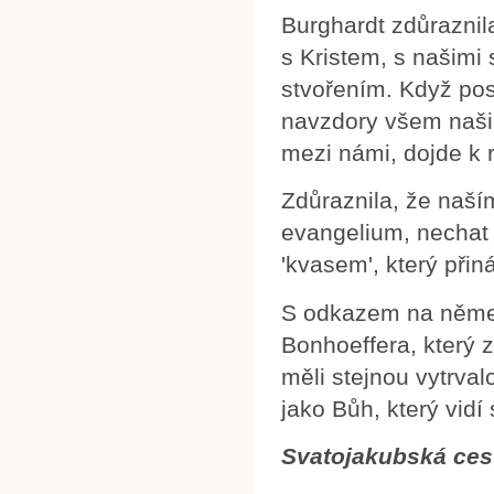
Burghardt zdůraznil
s Kristem, s našimi 
stvořením. Když pos
navzdory všem naši
mezi námi, dojde k 
Zdůraznila, že naším
evangelium, nechat B
'kvasem', který přin
S odkazem na němec
Bonhoeffera, který 
měli stejnou vytrva
jako Bůh, který vidí
Svatojakubská cest