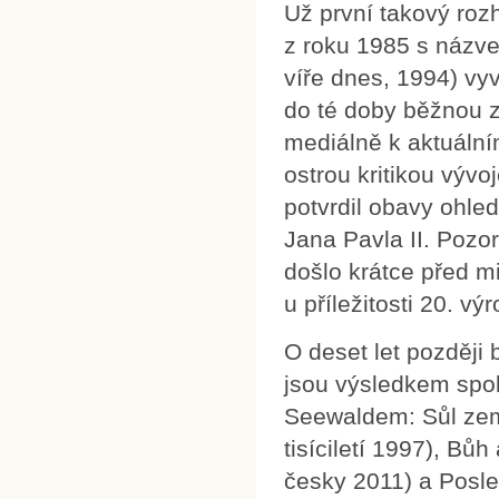
Už první takový roz
z roku 1985 s názve
víře dnes, 1994) vy
do té doby běžnou zv
mediálně k aktuálním
ostrou kritikou vývo
potvrdil obavy ohle
Jana Pavla II. Pozo
došlo krátce před 
u příležitosti 20. vý
O deset let později 
jsou výsledkem sp
Seewaldem: Sůl zem
tisíciletí 1997), Bů
česky 2011) a Posle