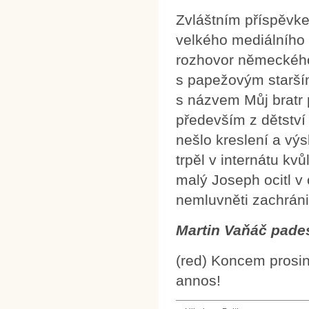
Zvláštním příspěvke
velkého mediálního 
rozhovor německého
s papežovým starší
s názvem Můj bratr p
především z dětství
nešlo kreslení a výs
trpěl v internátu kvů
malý Joseph ocitl v
nemluvněti zachráni
Martin Vaňáč pade
(red) Koncem prosin
annos!