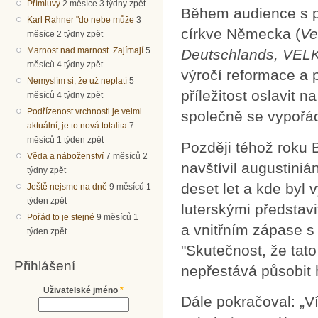
Přímluvy
2 měsíce 3 týdny zpět
Během audience s př
Karl Rahner "do nebe může
3
církve Německa (
Ve
měsíce 2 týdny zpět
Marnost nad marnost. Zajímají
5
Deutschlands, VEL
měsíců 4 týdny zpět
výročí reformace a 
Nemyslím si, že už neplatí
5
příležitost oslavit
měsíců 4 týdny zpět
Podřízenost vrchnosti je velmi
společně se vypořád
aktuální, je to nová totalita
7
měsíců 1 týden zpět
Později téhož roku
Věda a náboženství
7 měsíců 2
navštívil augustinián
týdny zpět
deset let a kde byl
Ještě nejsme na dně
9 měsíců 1
týden zpět
luterskými představi
Pořád to je stejné
9 měsíců 1
a vnitřním zápase s
týden zpět
"Skutečnost, že tato
Přihlášení
nepřestává působit
Uživatelské jméno
*
Dále pokračoval: „Ví