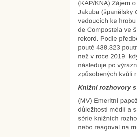
(KAP/KNA) Zájem o 
Jakuba (španělsky
vedoucích ke hrobu 
de Compostela ve šp
rekord. Podle předb
poutě 438.323 poutn
než v roce 2019, kd
následuje po výrazn
způsobených kvůli 
Knižní rozhovory 
(MV) Emeritní pape
důležitosti médií a
série knižních rozh
nebo reagoval na med