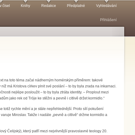
v čísel
Knihy
Redakce
Předplatné
Vyhledávání
Přihlášení
 text na toto téma začal nádherným homérským příměrem: takové
níž má Kristova církev plnit své poslání – to by byla zrada na inkarnaci.
ti nejlépe posloužit – to by byla ztráta identity. – Proplout mezi
adům jako rek od Tróje ke stěžni a pevně i citlivě držet kormidlo.“
e totiž rychle mění a je stále nepřehlednější. Proto sílí pokušení
ruje Miroslav. Takže i nadále „pevně a citlivě“ držme kormidlo a
vý Ćelijský), který patří mezi nejvlivnější pravoslavné teology 20.