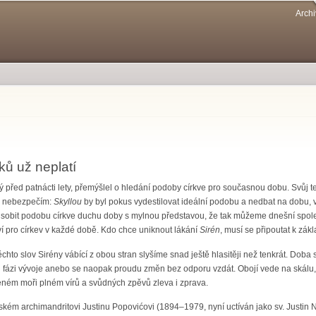
Přejít k
Archi
hlavnímu
obsahu
ů už neplatí
ý před patnácti lety, přemýšlel o hledání podoby církve pro současnou dobu. Svůj
a nebezpečím:
Skyllou
by byl pokus vydestilovat ideální podobu a nedbat na dobu, v 
sobit podobu církve duchu doby s mylnou představou, že tak můžeme dnešní společnos
í pro církev v každé době. Kdo chce uniknout lákání
Sirén
, musí se připoutat k zákl
chto slov Sirény vábící z obou stran slyšíme snad ještě hlasitěji než tenkrát. Doba s
fázi vývoje anebo se naopak proudu změn bez odporu vzdát. Obojí vede na skálu, va
ném moři plném vírů a svůdných zpěvů zleva i zprava.
ském archimandritovi Justinu Popovićovi (1894–1979, nyní uctíván jako sv. Justin No