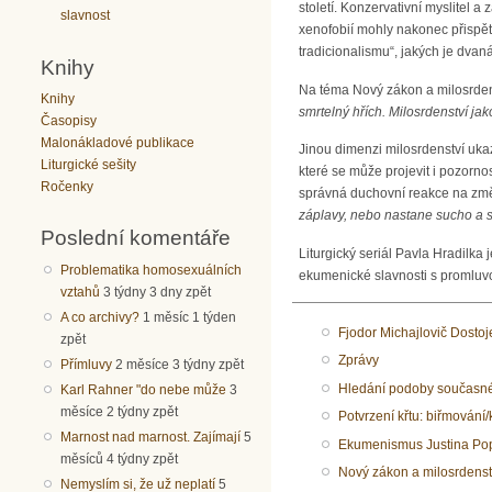
století. Konzervativní myslitel
slavnost
xenofobií mohly nakonec přispět
tradicionalismu“, jakých je dvan
Knihy
Na téma Nový zákon a milosrdens
Knihy
smrtelný hřích. Milosrdenství j
Časopisy
Malonákladové publikace
Jinou dimenzi milosrdenství ukaz
Liturgické sešity
které se může projevit i pozorno
Ročenky
správná duchovní reakce na změnu 
záplavy, nebo nastane sucho a s 
Poslední komentáře
Liturgický seriál Pavla Hradilka 
Problematika homosexuálních
ekumenické slavnosti s promluv
vztahů
3 týdny 3 dny zpět
A co archivy?
1 měsíc 1 týden
Fjodor Michajlovič Dostoj
zpět
Zprávy
Přímluvy
2 měsíce 3 týdny zpět
Hledání podoby současné
Karl Rahner "do nebe může
3
měsíce 2 týdny zpět
Potvrzení křtu: biřmování
Marnost nad marnost. Zajímají
5
Ekumenismus Justina Po
měsíců 4 týdny zpět
Nový zákon a milosrdenst
Nemyslím si, že už neplatí
5