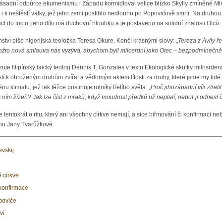
 a zásadní odpůrce ekumenismu i Západu kormidloval velice blízko Skylly zmíněné 
 i k neštěstí války, jež jeho zemi postihlo nedlouho po Popovićově smrti. Na druho
áct do tuctu; jeho dílo má duchovní hloubku a je postaveno na solidní znalosti Otců.
tví píše nigerijská teoložka Teresa Okure. Končí krásnými slovy: „
Tereza z Ávily ř
akožto nová smlouva nás vyzývá, abychom byli milosrdní jako Otec – bezpodmínečně
uje filipínský laický teolog Dennis T. Gonzales v textu Ekologické skutky milosrdens
stí k ohroženým druhům zvířat a vědomým aktem lítosti za druhy, které jsme my lid
klimatu, jež tak těžce postihuje rolníky třetího světa: „
Proč jihozápadní vítr ztra
ním žízeň? Jak lze číst z mraků, když moudrost předků už neplatí, neboť ji odnesl 
je tentokrát o ritu, který ani všechny církve nemají, a sice biřmování či konfirmaci
ou Jany Tvarůžkové.
evskij
 církve
/konfirmace
poviće
ví