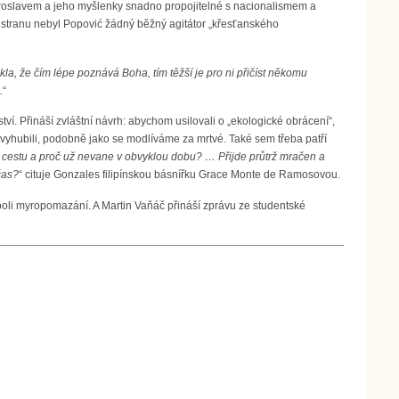
Miroslavem a jeho myšlenky snadno propojitelné s nacionalismem a
u stranu nebyl Popović žádný běžný agitátor „křesťanského
ekla, že čím lépe poznává Boha, tím těžší je pro ni přičíst někomu
.
“
tví. Přináší zvláštní návrh: abychom usilovali o „ekologické obrácení“,
é vyhubili, podobně jako se modlíváme za mrtvé. Také sem třeba patří
til cestu a proč už nevane v obvyklou dobu? … Přijde průtrž mračen a
čas?
“ cituje Gonzales filipínskou básnířku Grace Monte de Ramosovou.
 neboli myropomazání. A Martin Vaňáč přináší zprávu ze studentské