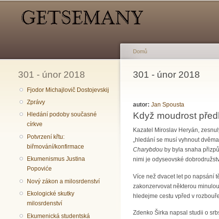
Hlavní menu
Sekundární menu
Domů
301 - únor 2018
Jste zde
301 - únor 2018
Fjodor Michajlovič Dostojevskij
Zprávy
autor:
Jan Spousta
Když moudrost předk
Hledání podoby současné
církve
Kazatel Miroslav Heryán, zesnul
Potvrzení křtu:
„hledání se musí vyhnout dvěm
biřmování/konfirmace
Charybdou
by byla snaha přizpů
Ekumenismus Justina
nimi je odyseovské dobrodružstv
Popoviće
Více než dvacet let po napsání tě
Nový zákon a milosrdenství
zakonzervovat některou minulou 
Ekologické skutky
hledejme cestu vpřed v rozbouře
milosrdenství
Zdenko Širka napsal studii o srb
Ekumenická studentská