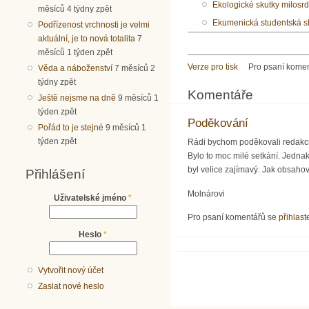
Ekologické skutky milosrd
měsíců 4 týdny zpět
Ekumenická studentská s
Podřízenost vrchnosti je velmi
aktuální, je to nová totalita
7
měsíců 1 týden zpět
Verze pro tisk
Pro psaní kome
Věda a náboženství
7 měsíců 2
týdny zpět
Komentáře
Ještě nejsme na dně
9 měsíců 1
týden zpět
Poděkování
Pořád to je stejné
9 měsíců 1
týden zpět
Rádi bychom poděkovali redakci 
Bylo to moc milé setkání. Jednak
byl velice zajímavý. Jak obsaho
Přihlášení
Molnárovi
Uživatelské jméno
*
Pro psaní komentářů se
přihlast
Heslo
*
Vytvořit nový účet
Zaslat nové heslo