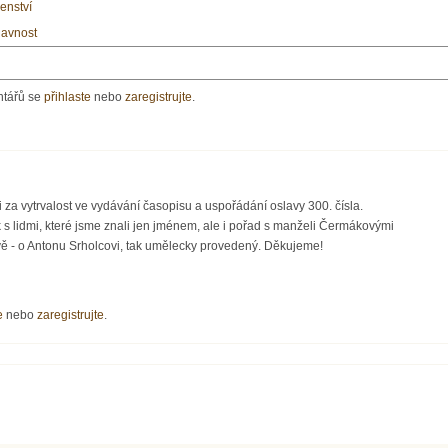
enství
lavnost
ntářů se
přihlaste
nebo
zaregistrujte
.
za vytrvalost ve vydávání časopisu a uspořádání oslavy 300. čísla.
 s lidmi, které jsme znali jen jménem, ale i pořad s manželi Čermákovými
vě - o Antonu Srholcovi, tak umělecky provedený. Děkujeme!
e
nebo
zaregistrujte
.