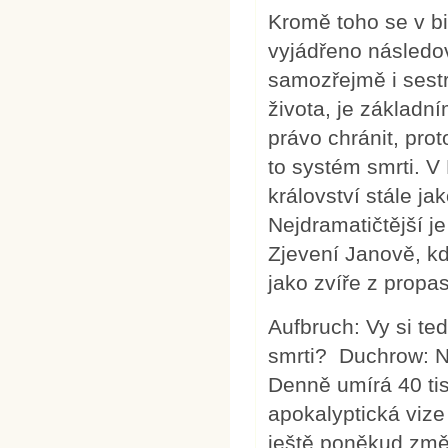
Kromě toho se v bib
vyjádřeno následovn
samozřejmě i sest
života, je základní
právo chránit, prot
to systém smrti. V 
království stále ja
Nejdramatičtější j
Zjevení Janově, kd
jako zvíře z propast
Aufbruch: Vy si ted
smrti? Duchrow: Nej
Denně umírá 40 ti
apokalyptická vize 
ještě poněkud změk