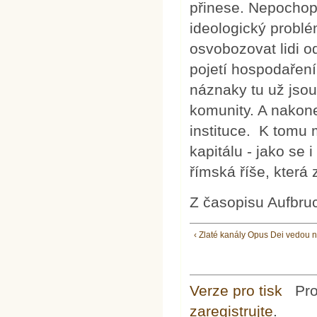
přinese. Nepochop
ideologický problé
osvobozovat lidi o
pojetí hospodaření
náznaky tu už jsou:
komunity. A nakone
instituce. K tomu m
kapitálu - jako se 
římská říše, která 
Z časopisu Aufbruc
‹ Zlaté kanály Opus Dei vedou 
Verze pro tisk
Pr
zaregistrujte
.