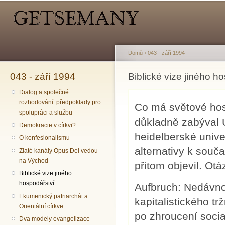
Hlavní menu
Sekundární menu
Př
hl
o
Domů
›
043 - září 1994
043 - září 1994
Jste zde
Biblické vize jiného h
Dialog a společné
rozhodování: předpoklady pro
Co má světové hos
spolupráci a službu
důkladně zabýval U
Demokracie v církvi?
heidelberské univer
O konfesionalismu
alternativy k sou
Zlaté kanály Opus Dei vedou
na Východ
přitom objevil. Otá
Biblické vize jiného
hospodářství
Aufbruch: Nedávno 
Ekumenický patriarchát a
kapitalistického t
Orientální církve
po zhroucení social
Dva modely evangelizace