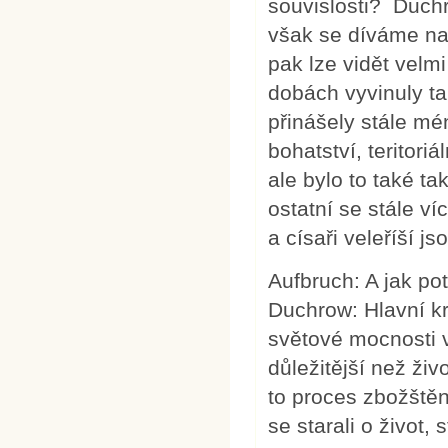
souvislosti? Duch
však se díváme na 
pak lze vidět velmi
dobách vyvinuly ta
přinášely stále mén
bohatství, teritori
ale bylo to také t
ostatní se stále ví
a císaři veleříší js
Aufbruch: A jak po
Duchrow: Hlavní kri
světové mocnosti v
důležitější než živ
to proces zbožště
se starali o život