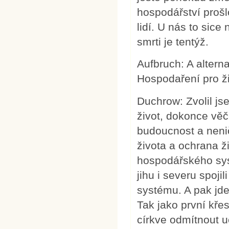
hospodářství prošl
lidí. U nás to si
smrti je tentýž.
Aufbruch: A altern
Hospodaření pro ž
Duchrow: Zvolil jse
život, dokonce věč
budoucnost a neni
života a ochrana ž
hospodářského syst
jihu i severu spojil
systému. A pak jde
Tak jako první křes
církve odmítnout u