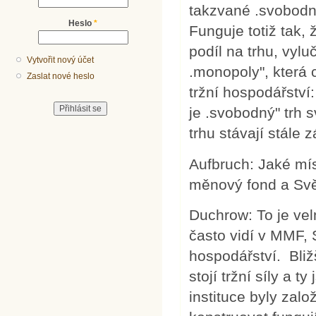
takzvané .svobodn
Heslo
*
Funguje totiž tak, 
podíl na trhu, vylu
Vytvořit nový účet
.monopoly", která 
Zaslat nové heslo
tržní hospodářství
je .svobodný" trh 
trhu stávají stále z
Aufbruch: Jaké mí
měnový fond a Sv
Duchrow: To je vel
často vidí v MMF,
hospodářství. Bliž
stojí tržní síly a 
instituce byly zalo