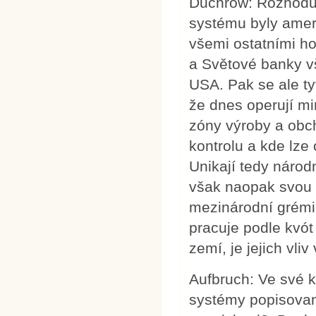
Duchrow: Rozhodu
systému byly amer
všemi ostatními h
a Světové banky v
USA. Pak se ale ty
že dnes operují mi
zóny výroby a obch
kontrolu a kde lze o
Unikají tedy náro
však naopak svou l
mezinárodní grémi
pracuje podle kvót
zemí, je jejich vliv
Aufbruch: Ve své 
systémy popisovaný