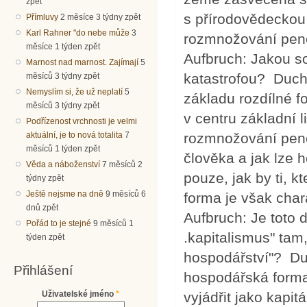
zpět
s přírodovědeckou
Přímluvy
2 měsíce 3 týdny zpět
Karl Rahner "do nebe může
3
rozmnožování peně
měsíce 1 týden zpět
Aufbruch: Jakou so
Marnost nad marnost. Zajímají
5
katastrofou? Duchr
měsíců 3 týdny zpět
Nemyslím si, že už neplatí
5
základu rozdílné f
měsíců 3 týdny zpět
v centru základní 
Podřízenost vrchnosti je velmi
rozmnožování peněz
aktuální, je to nová totalita
7
měsíců 1 týden zpět
člověka a jak lze 
Věda a náboženství
7 měsíců 2
pouze, jak by ti, k
týdny zpět
Ještě nejsme na dně
9 měsíců 6
forma je však char
dnů zpět
Aufbruch: Je toto 
Pořád to je stejné
9 měsíců 1
.kapitalismus" ta
týden zpět
hospodářství"? Duc
Přihlášení
hospodářská forma 
Uživatelské jméno
*
vyjádřit jako kapit