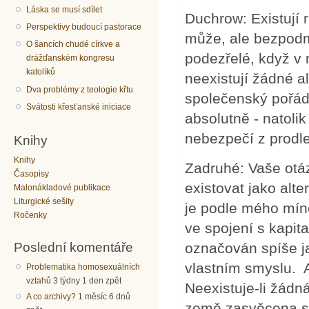
Láska se musí sdílet
Duchrow: Existují 
Perspektivy budoucí pastorace
může, ale bezpodm
O šancích chudé církve a
podezřelé, když v 
drážďanském kongresu
katolíků
neexistují žádné al
Dva problémy z teologie křtu
společenský pořád
Svátosti křesťanské iniciace
absolutně - natolik
nebezpečí z prodle
Knihy
Knihy
Zadruhé: Vaše otá
Časopisy
existovat jako alte
Malonákladové publikace
Liturgické sešity
je podle mého míně
Ročenky
ve spojení s kapit
Poslední komentáře
označován spíše ja
vlastním smyslu. A
Problematika homosexuálních
vztahů
3 týdny 1 den zpět
Neexistuje-li žádn
A co archivy?
1 měsíc 6 dnů
země zasvěcena sm