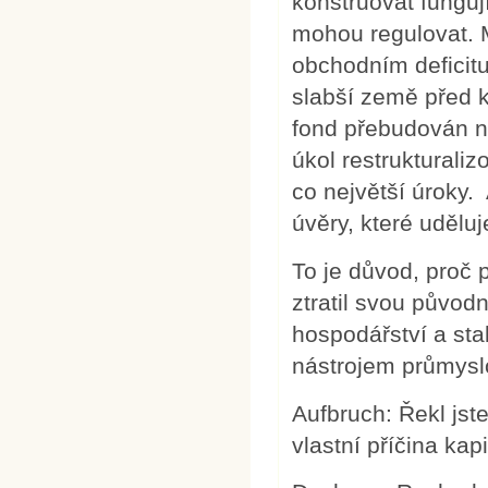
konstruovat fungují
mohou regulovat. 
obchodním deficitu
slabší země před k
fond přebudován na
úkol restrukturali
co největší úroky.
úvěry, které udělu
To je důvod, proč 
ztratil svou původ
hospodářství a sta
nástrojem průmysl
Aufbruch: Řekl jst
vlastní příčina kap