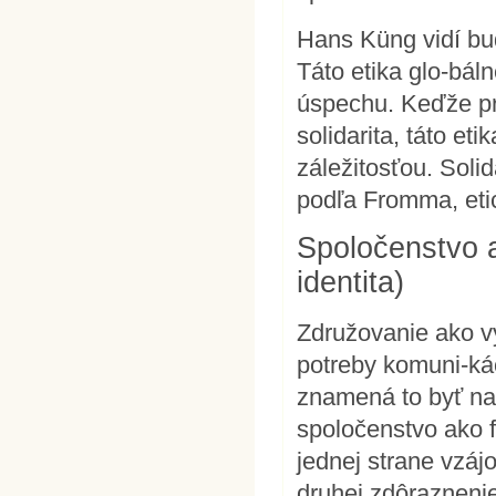
Hans Küng vidí bu
Táto etika glo-báln
úspechu. Keďže pr
solidarita, táto et
záležitosťou. Soli
podľa Fromma, eti
Spoločenstvo a
identita)
Združovanie ako vy
potreby komuni-ká
znamená to byť na
spoločenstvo ako 
jednej strane vzáj
druhej zdôrazneni