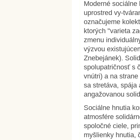
Moderné sociálne h
uprostred vy-tvára
označujeme kolektí
ktorých "varieta z
zmenu individuálny
výzvou existujúce
Znebejánek). Solid
spolupatričnosť s 
vnútri) a na stran
sa stretáva, spája 
angažovanou solida
Sociálne hnutia k
atmosfére solidárno
spoločné ciele, pri
myšlienky hnutia, 