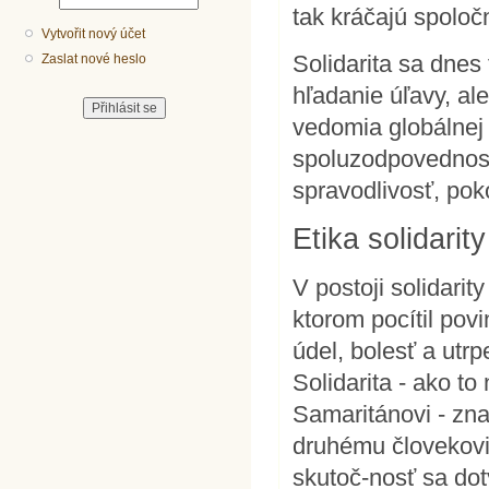
tak kráčajú spoloč
Vytvořit nový účet
Solidarita sa dnes
Zaslat nové heslo
hľadanie úľavy, ale
vedomia globálnej 
spoluzodpovednost
spravodlivosť, pok
Etika solidarit
V postoji solidari
ktorom pocítil pov
údel, bolesť a utr
Solidarita - ako t
Samaritánovi - zna
druhému človekovi
skutoč-nosť sa dot