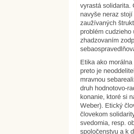
vyrastá solidarita.
navyše neraz stojí
zaužívaných štrukt
problém cudzieho 
zhadzovaním zodpov
sebaospravedlňovan
Etika ako morálna 
preto je neoddelite
mravnou sebarealiz
druh hodnotovo-ra
konanie, ktoré si 
Weber). Etický čl
človekom solidarity
svedomia, resp. ob
spoločenstvu a k d