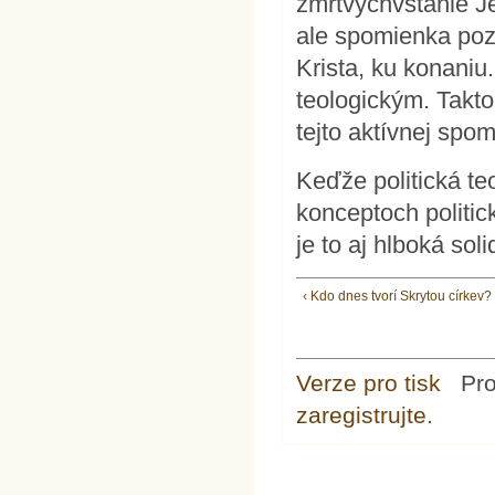
zmŕtvychvstanie Je
ale spomienka poz
Krista, ku konaniu
teologickým. Takto
tejto aktívnej spo
Keďže politická teo
konceptoch politick
je to aj hlboká solid
‹ Kdo dnes tvorí Skrytou církev?
Verze pro tisk
Pr
zaregistrujte
.