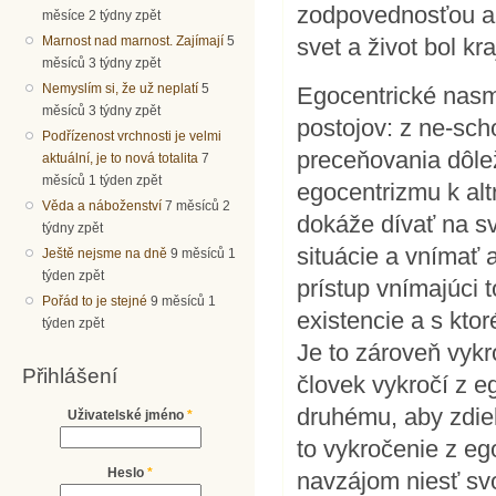
zodpovednosťou a 
měsíce 2 týdny zpět
Marnost nad marnost. Zajímají
5
svet a život bol kr
měsíců 3 týdny zpět
Nemyslím si, že už neplatí
5
Egocentrické nasm
měsíců 3 týdny zpět
postojov: z ne-sch
Podřízenost vrchnosti je velmi
preceňovania dôlež
aktuální, je to nová totalita
7
měsíců 1 týden zpět
egocentrizmu k alt
Věda a náboženství
7 měsíců 2
dokáže dívať na sv
týdny zpět
situácie a vnímať 
Ještě nejsme na dně
9 měsíců 1
týden zpět
prístup vnímajúci
Pořád to je stejné
9 měsíců 1
existencie a s kto
týden zpět
Je to zároveň vykr
Přihlášení
človek vykročí z 
druhému, aby zdie
Uživatelské jméno
*
to vykročenie z eg
Heslo
*
navzájom niesť sv