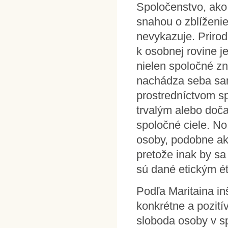
Spoločenstvo, ako 
snahou o zblíženie
nevykazuje. Prirod
k osobnej rovine j
nielen spoločné zn
nachádza seba sam
prostredníctvom s
trvalým alebo doč
spoločné ciele. No
osoby, podobne ako
pretože inak by sa 
sú dané etickým é
Podľa Maritaina in
konkrétne a pozití
sloboda osoby v sp