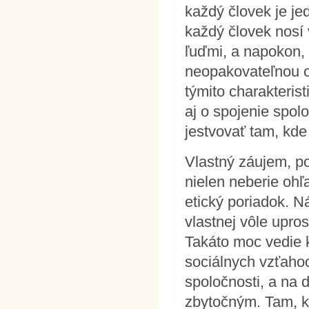
každý človek je je
každý človek nosí 
ľuďmi, a napokon, 
neopakovateľnou o
týmito charakterist
aj o spojenie spol
jestvovať tam, kde
Vlastný záujem, p
nielen neberie ohľ
etický poriadok. N
vlastnej vôle upros
Takáto moc vedie k
sociálnych vzťahoc
spoločnosti, a na 
zbytočným. Tam, kd