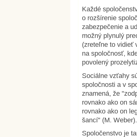
Každé spoločenstv
o rozšírenie spolo
zabezpečenie a udr
možný plynulý pre
(zreteľne to vidie
na spoločnosť, kde
povolený prozelyti
Sociálne vzťahy sú
spoločnosti a v sp
znamená, že "zodp
rovnako ako on sá
rovnako ako on le
šancí" (M. Weber)
Spoločenstvo je ta