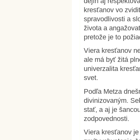
dejín aj rešpekto
kresťanov vo zvidi
spravodlivosti a s
života a angažovať
pretože je to poži
Viera kresťanov ne
ale má byť žitá pln
univerzalita kresť
svet.
Podľa Metza dnešn
divinizovaným. Se
stať, a aj je šanco
zodpovednosti.
Viera kresťanov j