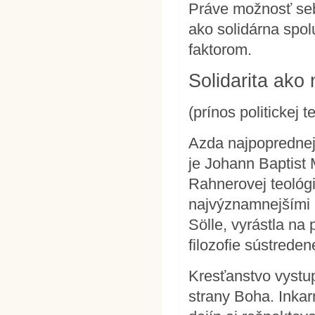
Práve možnosť seb
ako solidárna spo
faktorom.
Solidarita ako
(prínos politickej t
Azda najpoprednejš
je Johann Baptist M
Rahnerovej teológie
najvýznamnejšími 
Sölle, vyrástla na
filozofie sústreden
Kresťanstvo vystup
strany Boha. Inka