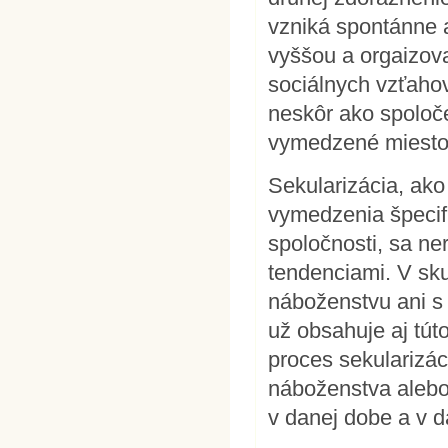
vzniká spontánne a
vyššou a orgaizov
sociálnych vzťahov
neskôr ako spoloč
vymedzené miesto
Sekularizácia, ako
vymedzenia špecifi
spoločnosti, sa n
tendenciami. V sku
náboženstvu ani s ú
už obsahuje aj túto
proces sekularizác
náboženstva alebo
v danej dobe a v 