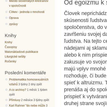
Od egoizmu k s
Miesto slovenských kresťanov
v spoločnosti
Církev - jednota v mnohosti
Človek neprichádza
Oprava
skúsenosti ľudstva
zprávy
spoločenstva, do v
zavŕšeniu svojej d
Knihy
ľudstva. Na tejto 
Knihy
nádejami aj sklama
Časopisy
Malonákladové publikace
alebo k nim prispi
Liturgické sešity
zakusuje vo svojom
Ročenky
majú vplyv mnohé 
Poslední komentáře
rozhoduje, či bud
Problematika homosexuálních
spieť k altruizmu
vztahů
3 týdny 2 dny zpět
prenáša aj do spo
A co archivy?
1 měsíc 1 týden
zpět
prispieť k vytvára
Přímluvy
2 měsíce 3 týdny zpět
druhej strane svo
Karl Rahner "do nebe může
3