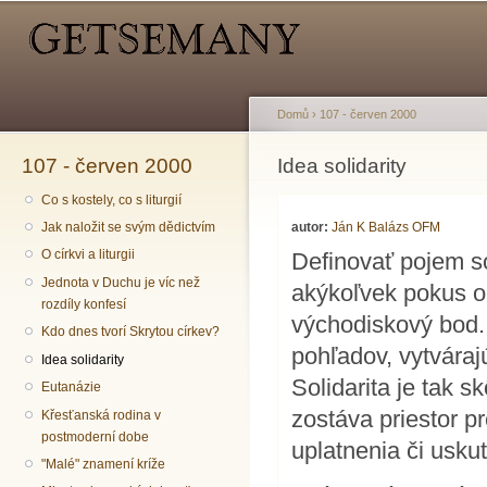
Hlavní menu
Sekundární menu
Př
hl
o
Domů
›
107 - červen 2000
107 - červen 2000
Jste zde
Idea solidarity
Co s kostely, co s liturgií
autor:
Ján K Balázs OFM
Jak naložit se svým dědictvím
O církvi a liturgii
Definovať pojem so
Jednota v Duchu je víc než
akýkoľvek pokus o 
rozdíly konfesí
východiskový bod. 
Kdo dnes tvorí Skrytou církev?
pohľadov, vytváraj
Idea solidarity
Solidarita je tak s
Eutanázie
zostáva priestor p
Křesťanská rodina v
postmoderní dobe
uplatnenia či usku
"Malé" znamení kríže