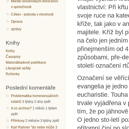
Miesto slovenských kresťanov
vlastnictví: Při k
v spoločnosti
svoje ruce na kate
Církev - jednota v mnohosti
Oprava
kříže, tak jako v 
zprávy
majitele. Kříž byl 
na čelo jen jedním
Knihy
přinejmenším od 4.
Knihy
způsobami, pře-de
Časopisy
Malonákladové publikace
století označení rt
Liturgické sešity
Ročenky
Označení se věřící
evangelia je jedno 
Poslední komentáře
eucharistie. Touha
Problematika homosexuálních
trvale vyjádřena v
vztahů
3 týdny 2 dny zpět
A co archivy?
1 měsíc 1 týden
tím, že po jáhnově
zpět
O jedno sto-letí po
Přímluvy
2 měsíce 3 týdny zpět
přítomní činí po sl
Karl Rahner "do nebe může
3