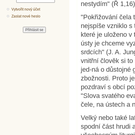
nestydím" (Ř 1,16)
Vytvořit nový účet
"Pokřižování čela 
Zaslat nové heslo
nejspíše vzniklo s
které je uloženo v
ústy je chceme vy
srdcích" (J. A. Jun
vnitřní člověk si t
jed-ná o důstojné 
zbožnosti. Proto j
pozdraví s obcí po
"Slova svatého eva
čele, na ústech a 
Velký nebo také la
spodní část hrudi 