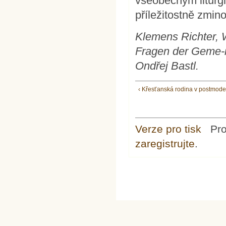
všeobecným liturg
příležitostně zminov
Klemens Richter, 
Fragen der Geme-in
Ondřej Bastl.
‹ Křesťanská rodina v postmode
Verze pro tisk
Pr
zaregistrujte
.