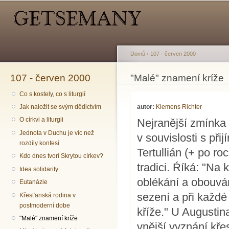
Hlavní menu
Sekundární menu
Př
hl
o
Domů
›
107 - červen 2000
107 - červen 2000
Jste zde
"Malé" znamení kríže
Co s kostely, co s liturgií
autor:
Klemens Richter
Jak naložit se svým dědictvím
O církvi a liturgii
Nejranější zmínka 
Jednota v Duchu je víc než
v souvislosti s při
rozdíly konfesí
Tertullián (+ po r
Kdo dnes tvorí Skrytou církev?
tradici. Ŕíká: "Na
Idea solidarity
oblékání a obouvání
Eutanázie
sezení a při každ
Křesťanská rodina v
postmoderní dobe
kříže." U Augustin
"Malé" znamení kríže
vnější vyznání kř