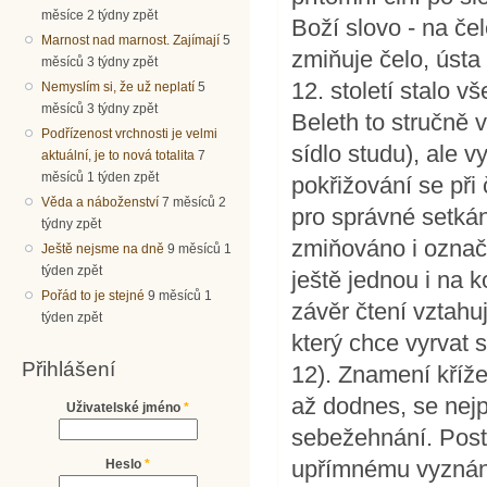
měsíce 2 týdny zpět
Boží slovo - na če
Marnost nad marnost. Zajímají
5
zmiňuje čelo, ústa
měsíců 3 týdny zpět
12. století stalo
Nemyslím si, že už neplatí
5
měsíců 3 týdny zpět
Beleth to stručně 
Podřízenost vrchnosti je velmi
sídlo studu), ale 
aktuální, je to nová totalita
7
měsíců 1 týden zpět
pokřižování se při
Věda a náboženství
7 měsíců 2
pro správné setká
týdny zpět
zmiňováno i označe
Ještě nejsme na dně
9 měsíců 1
týden zpět
ještě jednou i na 
Pořád to je stejné
9 měsíců 1
závěr čtení vztahuj
týden zpět
který chce vyrvat 
Přihlášení
12). Znamení kříže
až dodnes, se nejp
Uživatelské jméno
*
sebežehnání. Post
upřímnému vyznání
Heslo
*