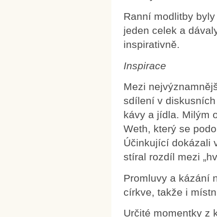
Ranní modlitby byly
jeden celek a dával
inspirativně.
Inspirace
Mezi nejvýznamnější 
sdílení v diskusníc
kávy a jídla. Milým
Weth, který se podob
Účinkující dokázali
stíral rozdíl mezi „
Promluvy a kázání n
církve, takže i místn
Určité momentky z 