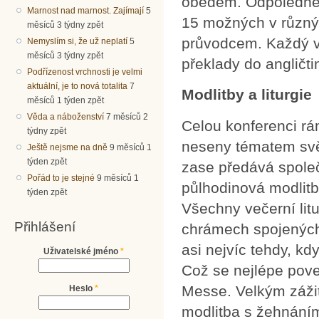
obědem. Odpoledne 
Marnost nad marnost. Zajímají
5
15 možných v různý
měsíců 3 týdny zpět
průvodcem. Každý več
Nemyslím si, že už neplatí
5
měsíců 3 týdny zpět
překlady do angličti
Podřízenost vrchnosti je velmi
aktuální, je to nová totalita
7
Modlitby a liturgie
měsíců 1 týden zpět
Věda a náboženství
7 měsíců 2
Celou konferenci rá
týdny zpět
neseny tématem svět
Ještě nejsme na dně
9 měsíců 1
týden zpět
zase předává společ
Pořád to je stejné
9 měsíců 1
půlhodinová modlitb
týden zpět
Všechny večerní litu
Přihlášení
chrámech spojených 
asi nejvíc tehdy, kd
Uživatelské jméno
*
Což se nejlépe pove
Messe. Velkým záži
Heslo
*
modlitba s žehnání