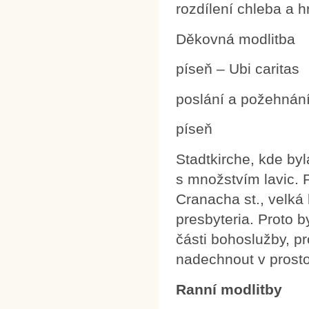
rozdílení chleba a 
Děkovná modlitba
píseň – Ubi caritas
poslání a požehnán
píseň
Stadtkirche, kde b
s množstvím lavic. 
Cranacha st., velká
presbyteria. Proto by
části bohoslužby, p
nadechnout v prosto
Ranní modlitby