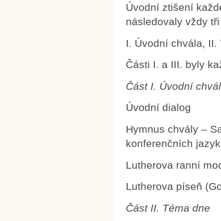
Úvodní ztišení každ
následovaly vždy tři 
I. Úvodní chvála, II
Části I. a III. byly 
Část I. Úvodní chvá
Úvodní dialog
Hymnus chvály – San
konferenčních jazyk
Lutherova ranní mod
Lutherova píseň (Got
Část II. Téma dne