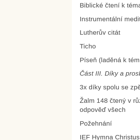
Biblické čtení k tém
Instrumentální medi
Lutherův citát
Ticho
Píseň (laděná k tém
Část III. Díky a pro
3x díky spolu se z
Žalm 148 čtený v rů
odpověď všech
Požehnání
IEF Hymna Christus 