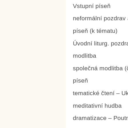
Vstupní píseň
neformální pozdrav
píseň (k tématu)
Úvodní liturg. pozdr
modlitba
společná modlitba (
píseň
tematické čtení – U
meditativní hudba
dramatizace – Poutn