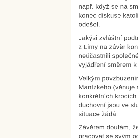
např. když se na sm
konec diskuse katol
odešel.
Jakýsi zvláštní podt
z Limy na závěr konf
neúčastnili společné
vyjádření směrem k 
Velkým povzbuzením
Mantzkeho (věnuje s
konkrétních krocích
duchovní jsou ve slu
situace žádá.
Závěrem doufám, že c
pracovat se svým p