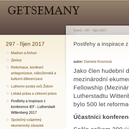
Hlavní menu
Sekundární menu
Př
hl
o
Domů
›
297 - říjen 2017
297 - říjen 2017
Jste zde
Postřehy a inspirace 
Madrun a Anhun
Zprávy
autor:
Daniela Knorrová
Reformace, konfesní
Jako člen hudební 
antagonizace, náboženská a
mezinárodní ekumen
kulturní diferenciace
Fellowship (Meziná
Lutherov postoj voči Židom
Lidská práva a církevní právo
Lutherstadtu Witten
Postřehy a inspirace z
bylo 500 let reformac
konference IEF - Lutherstadt
Wittenberg 2017
Účastníci konfere
Společný vzájemný
ekumenický závazek