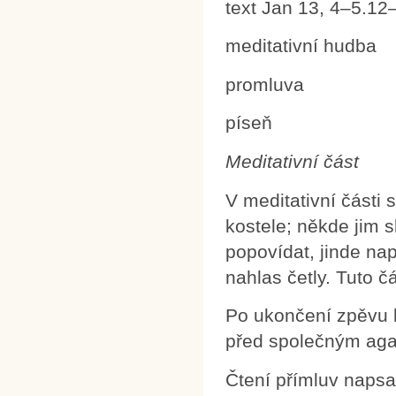
text Jan 13, 4–5.12
meditativní hudba
promluva
píseň
Meditativní část
V meditativní části 
kostele; někde jim s
popovídat, jinde nap
nahlas četly. Tuto č
Po ukončení zpěvu b
před společným ag
Čtení přímluv naps