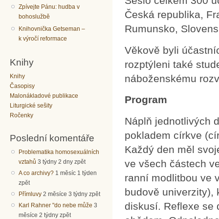
Sešlo celkem 300 úča
Zpívejte Pánu: hudba v
Česká republika, F
bohoslužbě
Rumunsko, Slovensk
Knihovnička Getseman –
k výročí reformace
Věkově byli účastníc
Knihy
rozptýleni také stud
Knihy
náboženskému rozvr
Časopisy
Malonákladové publikace
Program
Liturgické sešity
Ročenky
Náplň jednotlivých 
pokladem církve (cí
Poslední komentáře
Každý den měl svoj
Problematika homosexuálních
ve všech částech v
vztahů
3 týdny 2 dny zpět
A co archivy?
1 měsíc 1 týden
ranní modlitbou ve 
zpět
budově univerzity),
Přímluvy
2 měsíce 3 týdny zpět
diskusí. Reflexe se
Karl Rahner "do nebe může
3
měsíce 2 týdny zpět