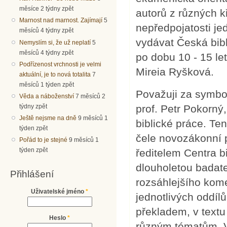
měsíce 2 týdny zpět
autorů z různých kř
Marnost nad marnost. Zajímají
5
nepředpojatosti j
měsíců 4 týdny zpět
vydávat Česká bibl
Nemyslím si, že už neplatí
5
měsíců 4 týdny zpět
po dobu 10 - 15 le
Podřízenost vrchnosti je velmi
Mireia Ryšková.
aktuální, je to nová totalita
7
měsíců 1 týden zpět
Považuji za symbo
Věda a náboženství
7 měsíců 2
týdny zpět
prof. Petr Pokorný,
Ještě nejsme na dně
9 měsíců 1
biblické práce. Te
týden zpět
čele novozákonní p
Pořád to je stejné
9 měsíců 1
týden zpět
ředitelem Centra b
dlouholetou badatel
Přihlášení
rozsáhlejšího kom
Uživatelské jméno
*
jednotlivých oddí
překladem, v textu
Heslo
*
různým tématům. Vý