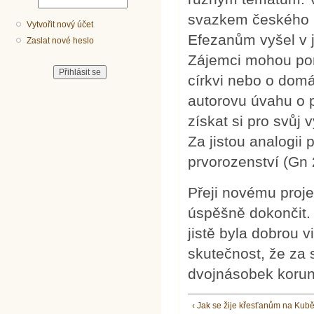
svazkem českého p
Vytvořit nový účet
Efezanům vyšel v 
Zaslat nové heslo
Zájemci mohou poro
církvi nebo o domá
autorovu úvahu o 
získat si pro svůj
Za jistou analogii
prvorozenství (Gn 
Přeji novému projek
úspěšně dokončit.
jistě byla dobrou 
skutečnost, že za 
dvojnásobek korun
‹ Jak se žije křesťanům na Kub