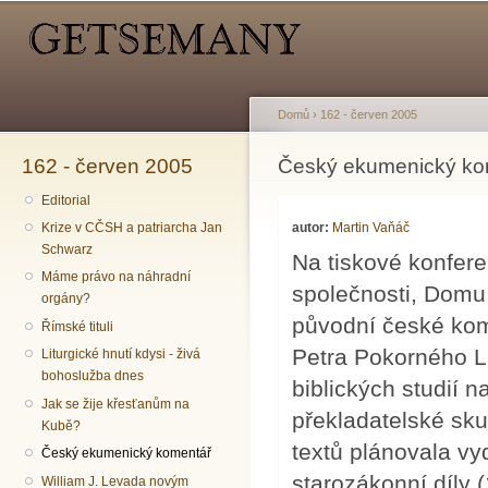
Hlavní menu
Sekundární menu
Př
hl
o
Domů
›
162 - červen 2005
162 - červen 2005
Jste zde
Český ekumenický ko
Editorial
autor:
Martin Vaňáč
Krize v CČSH a patriarcha Jan
Schwarz
Na tiskové konfere
Máme právo na náhradní
společnosti, Domu 
orgány?
původní české kom
Římské tituli
Petra Pokorného L
Liturgické hnutí kdysi - živá
bohoslužba dnes
biblických studií
Jak se žije křesťanům na
překladatelské sku
Kubě?
textů plánovala vy
Český ekumenický komentář
starozákonní díly 
William J. Levada novým