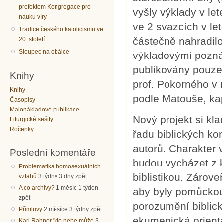
prefektem Kongregace pro
vyšly výklady v le
nauku víry
ve 2 svazcích v le
Tradice českého katolicismu ve
částečně nahradil
20. století
Sloupec na obálce
výkladovými pozná
publikovány pouze
Knihy
prof. Pokorného v
Knihy
podle Matouše, kap
Časopisy
Malonákladové publikace
Nový projekt si kl
Liturgické sešity
Ročenky
řadu biblických k
autorů. Charakter 
Poslední komentáře
budou vycházet z 
Problematika homosexuálních
biblistikou. Zárov
vztahů
3 týdny 3 dny zpět
A co archivy?
1 měsíc 1 týden
aby byly pomůckou 
zpět
porozumění biblic
Přímluvy
2 měsíce 3 týdny zpět
ekumenická orienta
Karl Rahner "do nebe může
3