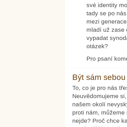
své identity m
tady se po nás
mezi generacemi
mladí už zase 
vypadat synoda
otázek?
Pro psaní kom
Být sám sebou
To, co je pro nás tře
Neuvědomujeme si, 
našem okolí nevysky
proti nám, můžeme m
nejde? Proč chce k