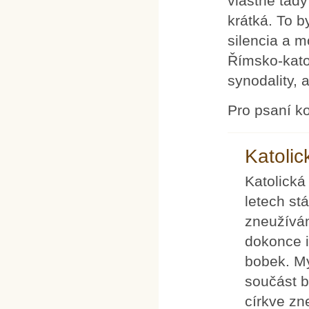
vlastně tady
krátká. To 
silencia a m
Římsko-kato
synodality, 
Pro psaní k
Katolic
Katolická
letech stá
zneužívání
dokonce i
bobek. My
součást b
církve zn