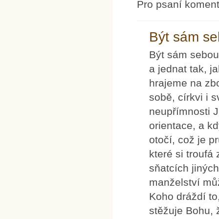
Pro psaní komen
Být sám se
Být sám sebou 
a jednat tak, j
hrajeme na zbo
sobě, církvi i 
neupřímnosti Je
orientace, a kd
otočí, což je p
které si troufá
sňatcích jiných
manželství můž
Koho dráždí to,
stěžuje Bohu, ž