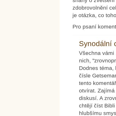
snahy o zvětšení 
zdobrovolnění cel
je otázka, co toh
Pro psaní komen
Synodální 
Všechna vámi 
nich, "zrovnop
Dodnes téma, kt
čísle Getseman
tento komentář
otvírat. Zajím
diskusí. A zrov
chtějí číst Bibl
hlubšímu smysl