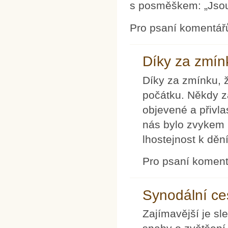
s posměškem: „Jsou 
Pro psaní komentář
Díky za zmín
Díky za zmínku, 
počátku. Někdy 
objevené a přivl
nás bylo zvykem 
lhostejnost k děn
Pro psaní komen
Synodální c
Zajímavější je s