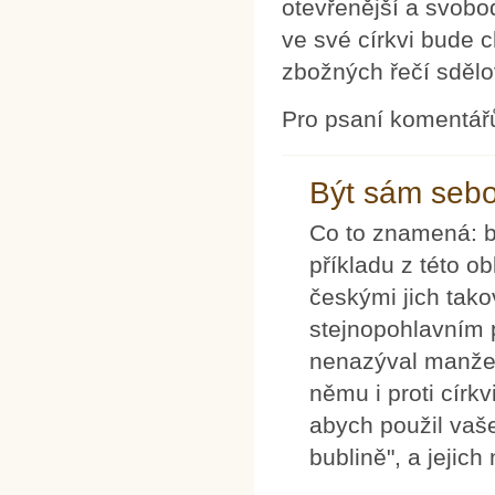
otevřenější a svobo
ve své církvi bude 
zbožných řečí sdělo
Pro psaní komentář
Být sám seb
Co to znamená: 
příkladu z této ob
českými jich tako
stejnopohlavním 
nenazýval manžel
němu i proti círk
abych použil vašeh
bublině", a jejic