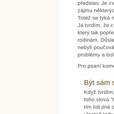
představ. Je z
zájmu některýc
Totéž se týká 
Já tvrdím, že 
který tak popře
rodinám. Důsle
nebyli poučová
problémy a bole
Pro psaní kom
Být sám 
Když tvrdím,
toho slova 
tím lidi jin