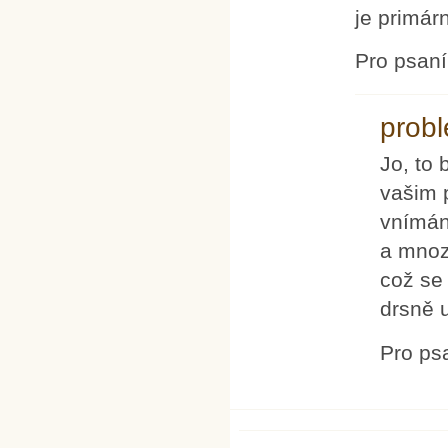
je primár
Pro psan
prob
Jo, to
vašim 
vnímán
a mnoz
což se 
drsně 
Pro ps
Stránky