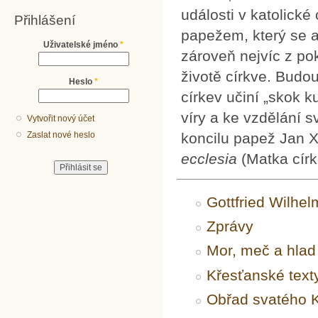
události v katolické
Přihlášení
papežem, který se ak
Uživatelské jméno
*
zároveň nejvíc z po
životě církve. Budo
Heslo
*
církev učiní „skok 
víry a ke vzdělání s
Vytvořit nový účet
koncilu papež Jan X
Zaslat nové heslo
ecclesia
(Matka círk
Gottfried Wilhel
Zprávy
Mor, meč a hlad
Křesťanské texty
Obřad svatého K