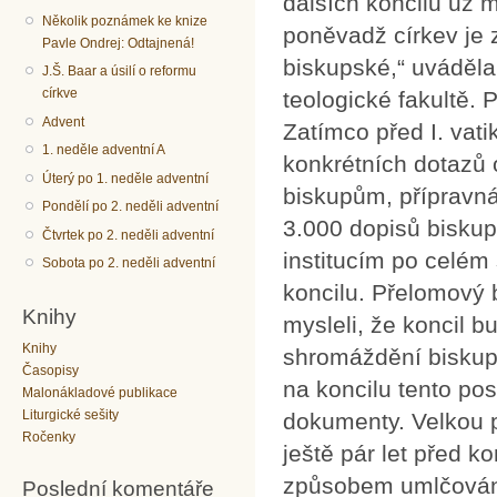
dalších koncilů už 
Několik poznámek ke knize
poněvadž církev je 
Pavle Ondrej: Odtajnená!
biskupské,“ uváděla
J.Š. Baar a úsilí o reformu
církve
teologické fakultě. 
Advent
Zatímco před I. vat
1. neděle adventní A
konkrétních dotazů
Úterý po 1. neděle adventní
biskupům, přípravná
Pondělí po 2. neděli adventní
3.000 dopisů bisku
Čtvrtek po 2. neděli adventní
institucím po celém
Sobota po 2. neděli adventní
koncilu. Přelomový b
Knihy
mysleli, že koncil 
Knihy
shromáždění biskupo
Časopisy
na koncilu tento pos
Malonákladové publikace
Liturgické sešity
dokumenty. Velkou po
Ročenky
ještě pár let před 
způsobem umlčováni
Poslední komentáře