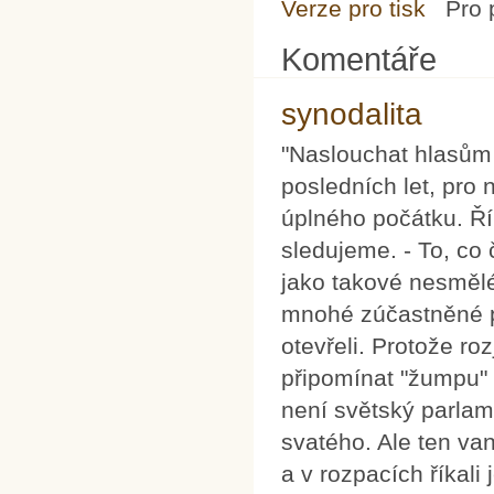
Verze pro tisk
Pro 
Komentáře
synodalita
"Naslouchat hlasům 
posledních let, pro
úplného počátku. Ř
sledujeme. - To, co 
jako takové nesmělé
mnohé zúčastněné p
otevřeli. Protože 
připomínat "žumpu" č
není světský parlam
svatého. Ale ten van
a v rozpacích říkali