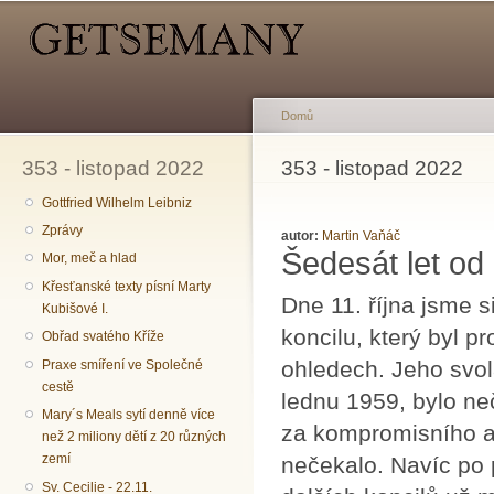
Hlavní menu
Sekundární menu
Př
hl
o
Domů
353 - listopad 2022
Jste zde
353 - listopad 2022
Gottfried Wilhelm Leibniz
Zprávy
autor:
Martin Vaňáč
Šedesát let od 
Mor, meč a hlad
Křesťanské texty písní Marty
Dne 11. října jsme s
Kubišové I.
koncilu, který byl p
Obřad svatého Kříže
ohledech. Jeho svo
Praxe smíření ve Společné
cestě
lednu 1959, bylo ne
Mary´s Meals sytí denně více
za kompromisního a 
než 2 miliony dětí z 20 různých
zemí
nečekalo. Navíc po 
Sv. Cecilie - 22.11.