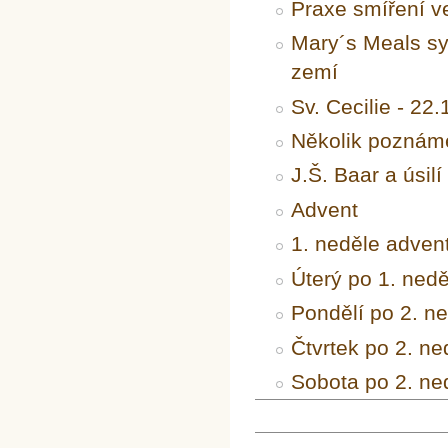
Praxe smíření v
Mary´s Meals syt
zemí
Sv. Cecilie - 22.
Několik poznáme
J.Š. Baar a úsilí
Advent
1. neděle adven
Úterý po 1. ned
Pondělí po 2. ne
Čtvrtek po 2. ne
Sobota po 2. ne