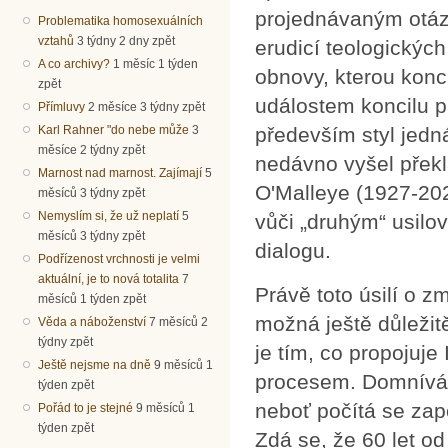
projednávaným otáz
Problematika homosexuálních
vztahů
3 týdny 2 dny zpět
erudicí teologickýc
A co archivy?
1 měsíc 1 týden
obnovy, kterou konc
zpět
událostem koncilu p
Přímluvy
2 měsíce 3 týdny zpět
především styl jedná
Karl Rahner "do nebe může
3
měsíce 2 týdny zpět
nedávno vyšel překl
Marnost nad marnost. Zajímají
5
O'Malleye (1927-20
měsíců 3 týdny zpět
Nemyslím si, že už neplatí
5
vůči „druhým“ usilov
měsíců 3 týdny zpět
dialogu.
Podřízenost vrchnosti je velmi
aktuální, je to nová totalita
7
Právě toto úsilí o z
měsíců 1 týden zpět
možná ještě důležit
Věda a náboženství
7 měsíců 2
týdny zpět
je tím, co propojuj
Ještě nejsme na dně
9 měsíců 1
procesem. Domnívám 
týden zpět
neboť počítá se zapo
Pořád to je stejné
9 měsíců 1
týden zpět
Zdá se, že 60 let o