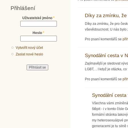
Přihlášení
Díky za zmínku, že
Uživatelské jméno
*
Díky za zmínku, že pro čes
vševědoucnost. U nás bylo z
Heslo
*
Pro psaní komentářů se
při
Vytvořit nový účet
Zaslat nové heslo
Synodální cesta v
Zajímavější je sledovat výv
LGBT, .. I když je otázka, c
Pro psaní komentářů se
při
Synodální cesta
Všechna vámi zmíněná t
štěpit - i v tomto čísl
formální stránka takovýc
my heterosexuálpvé pro
generacemi je tu silně 