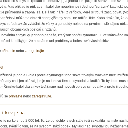
íkat, co si myslím (pokud tím neubližuji) a jednat tak, jak je to správné dle svéh
větu. Váš příklad je příkladem katolické neupřímnosti Jednou "správný" katolický politik
je průhledná a trapná lež. Dělá tak lháře i z věřících, které si troufá zastupovat. (
manželství můžeme ohrozit nanejvýše my sami, ne odlišní lidé. Koho dráždí to, že odliš
kých představ. Je zvláštní, že války a genocidy nejsou na prvním místě zájmu někte
, našich občanských postojů či vztahů.
nucováním encykliky jednoho papeže, který tak popřel synodalitu II. vatikánského k
epšími katolíky) je, že neznáme ani problémy a bolesti své vlastní církve.
e
přihlaste
nebo
zaregistrujte
.
ou
nželství je podle Bible i podle etymologie toho slova "trvalým svazkem mezi mužem a
tně tady chci jen ukázat, jak je na taková témata synodalita krátká. To bychom muse
 - Římsko-katolická církev teď žasne nad novostí objevu synodality, a proto ji poch
ářů se
přihlaste
nebo
zaregistrujte
.
církev je na
ev je na kolenou 2 000 let. To, že po těchto letech stále řeší sexualitu namísto násilí
ocid, svědčí o tom, že na svědomí hází bobek. My laici nad synodalitou nežasneme, j