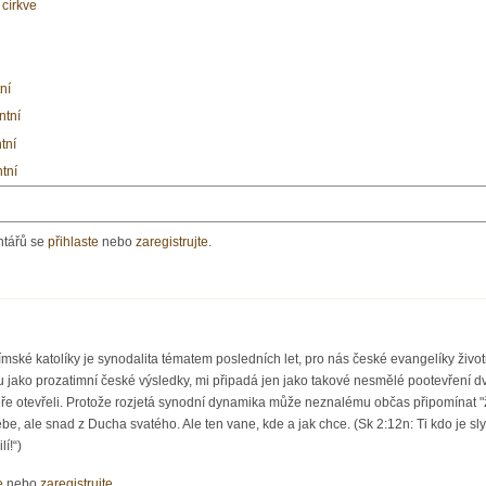
 církve
ní
ntní
tní
tní
ntářů se
přihlaste
nebo
zaregistrujte
.
římské katolíky je synodalita tématem posledních let, pro nás české evangelíky ži
tu jako prozatimní české výsledky, mi připadá jen jako takové nesmělé pootevřen
e otevřeli. Protože rozjetá synodní dynamika může neznalému občas připomínat "žum
be, ale snad z Ducha svatého. Ale ten vane, kde a jak chce. (Sk 2:12n: Ti kdo je sl
í!“)
e
nebo
zaregistrujte
.