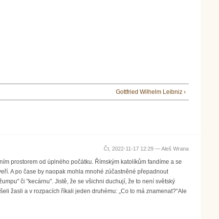
Gottfried Wilhelm Leibniz ›
Čt, 2022-11-17 12:29 —
Aleš Wrana
votním prostorem od úplného počátku. Římským katolíkům fandíme a se
í dveří. A po čase by naopak mohla mnohé zúčastněné přepadnout
pu" či "kecárnu". Jistě, že se všichni duchují, že to není světský
yšeli žasli a v rozpacích říkali jeden druhému: „Co to má znamenat?“Ale