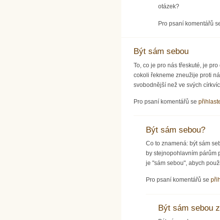
otázek?
Pro psaní komentářů s
Být sám sebou
To, co je pro nás třeskuté, je p
cokoli řekneme zneužije proti n
svobodnější než ve svých církví
Pro psaní komentářů se
přihlast
Být sám sebou?
Co to znamená: být sám sebo
by stejnopohlavním párům př
je "sám sebou", abych použil
Pro psaní komentářů se
při
Být sám sebou z