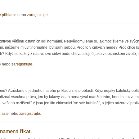
e
přihlaste
nebo
zaregistrujte
.
ro drtivou většinu ostatních lidí normální. Neuvědomujeme si, jak moc žijeme ve svý
ám, můžeme mluvit normálně, být sami sebou. Proč to v církvích nejde? Proč chce 
ch? Když se každý z nás ve své církvi bude chovat stejně jako v občanském životě, 
e
nebo
zaregistrujte
.
u? A zůstanu u jednoho malého příkladu z této oblasti. Když nějaký katolický politi
iznal všechna práva, jen by takový vztah nenazýval manželstvím, hned se ozve mnoh
 vašeho rozlišení? A jsou jen tito církevníci "ve své bublině", a jejich názoroví pro
hlaste
nebo
zaregistrujte
.
namená říkat,