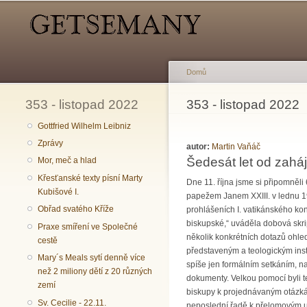
Hlavní menu
Sekundární menu
Domů
353 - listopad 2022
Jste zde
353 - listopad 2022
Gottfried Wilhelm Leibniz
Zprávy
autor:
Martin Vaňáč
Šedesát let od zaháj
Mor, meč a hlad
Křesťanské texty písní Marty
Dne 11. října jsme si připomněli
Kubišové I.
papežem Janem XXIII. v lednu 1
Obřad svatého Kříže
prohlášeních I. vatikánského ko
biskupské,“ uváděla dobová skrip
Praxe smíření ve Společné
několik konkrétních dotazů ohle
cestě
představeným a teologickým insti
Mary´s Meals sytí denně více
spíše jen formálním setkáním, na
než 2 miliony dětí z 20 různých
dokumenty. Velkou pomocí byli t
zemí
biskupy k projednávaným otázkám
Sv. Cecilie - 22.11.
neposlední řadě k přelomovým ud