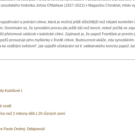
 jezuitského historika Johna O'Malleye (1927-2022) v Magazínu Christnet, místo vy
 vyjadřování a jednání církve, která je možná ještě důležitější než nějaké konkrétní
omnívám se, že synodální proces jde ještě dál než koncil, neboť počítá se zapojen
ší přelomové události v katolické církvi. Zajímavé je, že papež František je prvním 
apežů prosazuje jeho myšlenky v životě církve. Budoucnost ukáže, zda synodálním pr
ke vzdělání svědomí“, jak vyjádřil očekávání od II. vatikánského koncilu papež Ja
rty Kubišové I.
é cestě
íce než 2 miliony dětí z 20 různých zemí
e Pavle Ondrej: Odtajnená!