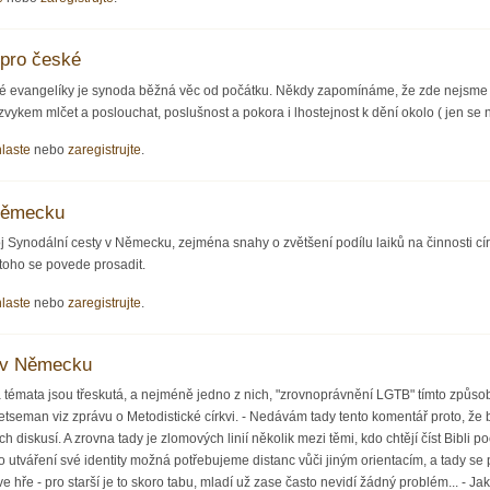
 pro české
ké evangelíky je synoda běžná věc od počátku. Někdy zapomínáme, že zde nejsme 
vykem mlčet a poslouchat, poslušnost a pokora i lhostejnost k dění okolo ( jen se 
hlaste
nebo
zaregistrujte
.
 Německu
oj Synodální cesty v Německu, zejména snahy o zvětšení podílu laiků na činnosti c
o toho se povede prosadit.
hlaste
nebo
zaregistrujte
.
 v Německu
émata jsou třeskutá, a nejméně jedno z nich, "zrovnoprávnění LGTB" tímto způsob
e Getseman viz zprávu o Metodistické církvi. - Nedávám tady tento komentář proto, že
h diskusí. A zrovna tady je zlomových linií několik mezi těmi, kdo chtějí číst Bibli po
 utváření své identity možná potřebujeme distanc vůči jiným orientacím, a tady se 
ve hře - pro starší je to skoro tabu, mladí už zase často nevidí žádný problém... - 