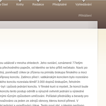
v čísel
Knihy
Redakce
Předplatné
Vyhledávání
Přihlášení
lomovou událostí v mnoha ohledech. Jeho svolání, oznámené 77letým
 přechodného papeže, od kterého se toho příliš nečekalo. Navíc po
utný, poněvadž církev je zřízena na primátu biskupa římského a moci
přípravy koncilu. Zatímco před I. vatikánským koncilem bylo rozesláno
kého koncilu rozeslala téměř 3.000 dopisů biskupům, řeholním
l i způsob jednání koncilu. V římské kurii si mysleli, že koncil bude
ncilu tento postup odmítli a výrazně ovlivnili jednání a výsledné
stavenými různým způsobem umlčováni. Pořádali přednášky a besedy pro
važováno za jeden ze zdrojů obnovy, kterou koncil přinesl. V
l jednání a vyjadřování církve. Tento nový styl, o kterém nedávno