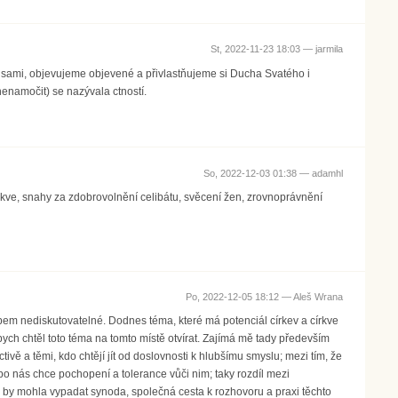
St, 2022-11-23 18:03 —
jarmila
sami, objevujeme objevené a přivlastňujeme si Ducha Svatého i
nenamočit) se nazývala ctností.
So, 2022-12-03 01:38 —
adamhl
írkve, snahy za zdobrovolnění celibátu, svěcení žen, zrovnoprávnění
Po, 2022-12-05 18:12 —
Aleš Wrana
em nediskutovatelné. Dodnes téma, které má potenciál církev a církve
 bych chtěl toto téma na tomto místě otvírat. Zajímá mě tady především
ctivě a těmi, kdo chtějí jít od doslovnosti k hlubšímu smyslu; mezi tím, že
po nás chce pochopení a tolerance vůči nim; taky rozdíl mezi
Jak by mohla vypadat synoda, společná cesta k rozhovoru a praxi těchto