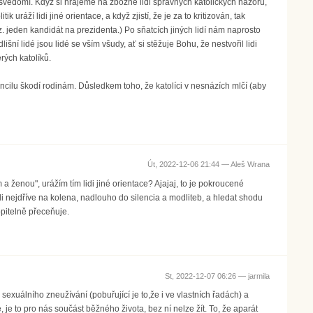
o svědomí. Když si hrajeme na zbožné lidi správných katolických názorů,
 uráží lidi jiné orientace, a když zjistí, že je za to kritizován, tak
Viz. jeden kandidát na prezidenta.) Po sňatcích jiných lidí nám naprosto
ní lidé jsou lidé se vším všudy, ať si stěžuje Bohu, že nestvořil lidi
rých katolíků.
oncilu škodí rodinám. Důsledkem toho, že katolíci v nesnázích mlčí (aby
Út, 2022-12-06 21:44 —
Aleš Wrana
 ženou", urážím tím lidi jiné orientace? Ajajaj, to je pokroucené
li nejdříve na kolena, nadlouho do silencia a modliteb, a hledat shodu
opitelně přeceňuje.
St, 2022-12-07 06:26 —
jarmila
, sexuálního zneužívání (pobuřující je to,že i ve vlastních řadách) a
e to pro nás součást běžného života, bez ní nelze žít. To, že aparát