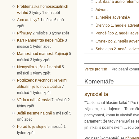
J.Š. Baar a úsilí o reformu
Problematika homosexuálních
Advent
vztahů
3 týdny 1 den zpět
1. neděle adventní A
A co archivy?
1 měsíc 6 dnů
Úterý po 1. neděle advent
zpět
Přímluvy
2 měsíce 3 týdny zpět
Pondělí po 2. neděli adve
Karl Rahner "do nebe může
3
Čtvrtek po 2. neděli adven
měsíce 1 týden zpět
Sobota po 2. neděli adven
Marnost nad marnost. Zajímají
5
měsíců 3 týdny zpět
Nemyslím si, že už neplatí
5
Verze pro tisk
Pro psaní kome
měsíců 3 týdny zpět
Komentáře
Podřízenost vrchnosti je velmi
aktuální, je to nová totalita
7
měsíců 1 týden zpět
synodalita
Věda a náboženství
7 měsíců 2
"Naslouchat hlasům laiků." Pro 
týdny zpět
zájmem je sledujeme. - To, co č
Ještě nejsme na dně
9 měsíců 5
pochybnost, komu to vlastně dveř
dnů zpět
parlament, že tady nemluví ze se
Pořád to je stejné
9 měsíců 1
jiní říkali s posměškem: „Jsou opil
týden zpět
Pro psaní komentářů se
přihlast