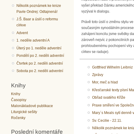
vyšel překlad článku amerického
Několik poznámek ke knize
vyzýval k dialogu.
Pavle Ondrej: Odtajnená!
J.Š. Baar a úsilí o reformu
Právě toto úsilí o změnu stylu ve
církve
současným synodálním procesem. D
Advent
zahájení koncilu jsme svědky dal
zároveň nejvíc z pokoncilních p
1. neděle adventní A
prohloubenému pochopení víry a 
Úterý po 1. neděle adventní
církev se raduje).
Pondělí po 2. neděli adventní
Čtvrtek po 2. neděli adventní
Gottfried Wilhelm Leibniz
Sobota po 2. neděli adventní
Zprávy
Mor, meč a hlad
Knihy
Křesťanské texty písní Ma
Knihy
Obřad svatého Kříže
Časopisy
Praxe smíření ve Společn
Malonákladové publikace
Liturgické sešity
Mary´s Meals sytí denně v
Ročenky
Sv. Cecilie - 22.11.
Několik poznámek ke kniz
Poslední komentáře