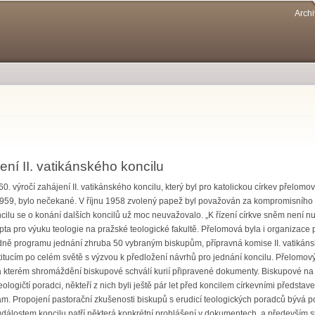
Přejít k
Archi
hlavnímu
obsahu
ení II. vatikánského koncilu
 60. výročí zahájení II. vatikánského koncilu, který byl pro katolickou církev pře
959, bylo nečekané. V říjnu 1958 zvolený papež byl považován za kompromisního a
ncilu se o konání dalších koncilů už moc neuvažovalo. „K řízení církve sněm není n
ta pro výuku teologie na pražské teologické fakultě. Přelomová byla i organizace 
dně programu jednání zhruba 50 vybraným biskupům, přípravná komise II. vatikáns
tucím po celém světě s výzvou k předložení návrhů pro jednání koncilu. Přelomový by
 kterém shromáždění biskupové schválí kurií připravené dokumenty. Biskupové na ko
eologičtí poradci, někteří z nich byli ještě pár let před koncilem církevními před
. Propojení pastorační zkušenosti biskupů s erudicí teologických poradců bývá po
álostem koncilu patří některá konkrétní prohlášení v dokumentech, a především sty