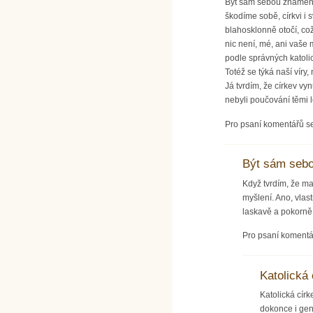
Být sám sebou znamená ř
škodíme sobě, církvi i s
blahosklonně otočí, což 
nic není, mé, ani vaše 
podle správných katolic
Totéž se týká naší víry
Já tvrdím, že církev vy
nebyli poučování těmi l
Pro psaní komentářů s
Být sám seb
Když tvrdím, že ma
myšlení. Ano, vlas
laskavě a pokorně.
Pro psaní koment
Katolická 
Katolická círk
dokonce i gen