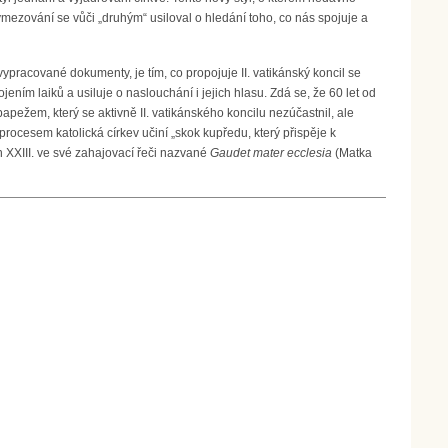
mezování se vůči „druhým“ usiloval o hledání toho, co nás spojuje a
 vypracované dokumenty, je tím, co propojuje II. vatikánský koncil se
ím laiků a usiluje o naslouchání i jejich hlasu. Zdá se, že 60 let od
papežem, který se aktivně II. vatikánského koncilu nezúčastnil, ale
ocesem katolická církev učiní „skok kupředu, který přispěje k
n XXIII. ve své zahajovací řeči nazvané
Gaudet mater ecclesia
(Matka