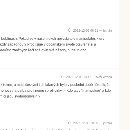
Út, 2022-12-06 06:31 —
jarmila
ch bublinách. Pokud se v našem okolí nevyskytuje manipulátor, který
každý zapadnout? Proč jsme v občanském životě otevřenější a
namísto zbožných řečí sdělovat své názory, bude to ono.
Út, 2022-12-06 14:12 —
Aleš Wrana
k řekne, a mezi českými jich takových bylo v poslední době několik, že
očetná palba proti němu i proti církvi. - Kdo tady "manipuluje" a kdo
tivníci jsou svobodomyslní?
Út, 2022-12-06 18:50 —
jarmila