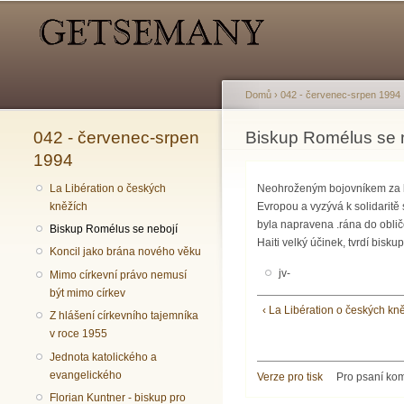
Hlavní menu
Sekundární menu
Domů
›
042 - červenec-srpen 1994
042 - červenec-srpen
Jste zde
Biskup Romélus se 
1994
La Libération o českých
Neohroženým bojovníkem za li
kněžích
Evropou a vyzývá k solidarit
byla napravena .rána do oblič
Biskup Romélus se nebojí
Haiti velký účinek, tvrdí bisk
Koncil jako brána nového věku
jv-
Mimo církevní právo nemusí
být mimo církev
‹ La Libération o českých kn
Z hlášení církevního tajemníka
v roce 1955
Jednota katolického a
evangelického
Verze pro tisk
Pro psaní ko
Florian Kuntner - biskup pro