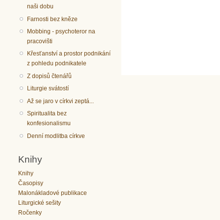
naši dobu
Farnosti bez kněze
Mobbing - psychoteror na
pracovišti
Křesťanství a prostor podnikání
z pohledu podnikatele
Z dopisů čtenářů
Liturgie svátostí
Až se jaro v církvi zeptá...
Spiritualita bez
konfesionalismu
Denní modlitba církve
Knihy
Knihy
Časopisy
Malonákladové publikace
Liturgické sešity
Ročenky