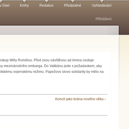
v čísel
Knihy
Redakce
Předplatné
Vyhledávání
Přihlášení
iskup Willy Romélus. Před svou návštěvou ad limina cestuje
ledky mezinárodního embarga. Do Vatikánu jede s požadavkem, aby
 haitskému vojenskému režimu. Papežovo slovo solidarity by mělo na
Koncil jako brána nového věku ›