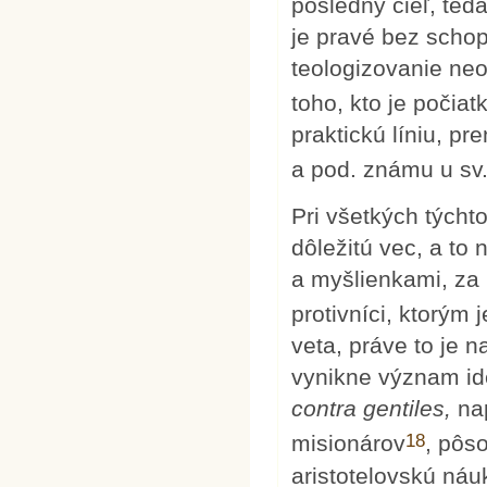
posledný cieľ, ted
je pravé bez scho
teologizovanie ne
toho, kto je počia
praktickú líniu, pr
a pod. známu u s
Pri všetkých tých
dôležitú vec, a to
a myšlienkami, za 
protivníci, ktorým 
veta, práve to je 
vynikne význam id
contra gentiles,
na
18
misionárov
, pôs
aristotelovskú náu