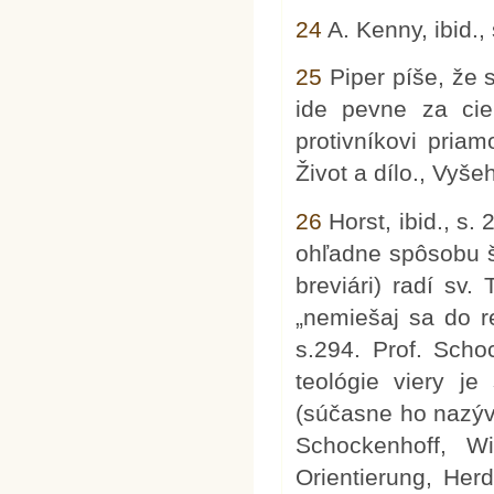
24
A. Kenny, ibid., 
25
Piper píše, že s
ide pevne za cie
protivníkovi pria
Život a dílo., Vyše
26
Horst, ibid., s.
ohľadne spôsobu š
breviári) radí sv.
„nemiešaj sa do re
s.294. Prof. Sch
teológie viery j
(súčasne ho nazý
Schockenhoff, W
Orientierung, Herd