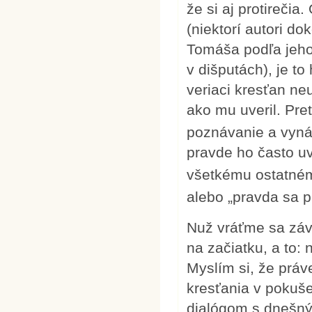
že si aj protirečia
(niektorí autori d
Tomáša podľa jeho
v dišputách), je t
veriaci kresťan neu
ako mu uveril. Pret
poznávanie a vyná
pravde ho často u
všetkému ostatném
alebo „pravda sa 
Nuž vráťme sa záve
na začiatku, a to
Myslím si, že prá
kresťania v pokuše
dialógom s dnešný