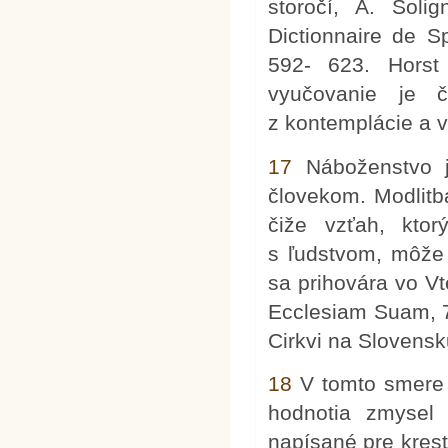
storočí, A. Solig
Dictionnaire de Sp
592- 623. Horst
vyučovanie je č
z kontemplácie a ved
17
Náboženstvo j
človekom. Modlitba
čiže vzťah, ktor
s ľudstvom, môže 
sa prihovára vo Vt
Ecclesiam Suam, 72
Cirkvi na Slovensk
18
V tomto smere s
hodnotia zmysel 
napísané pre kresť