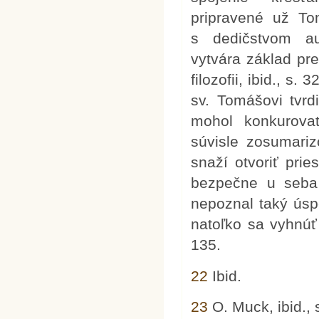
pripravené už To
s dedičstvom aug
vytvára základ pr
filozofii, ibid., s
sv. Tomášovi tvrd
mohol konkurova
súvisle zosumariz
snaží otvoriť pri
bezpečne u seba
nepoznal taký úsp
natoľko sa vyhnúť
135.
22
Ibid.
23
O. Muck, ibid., 