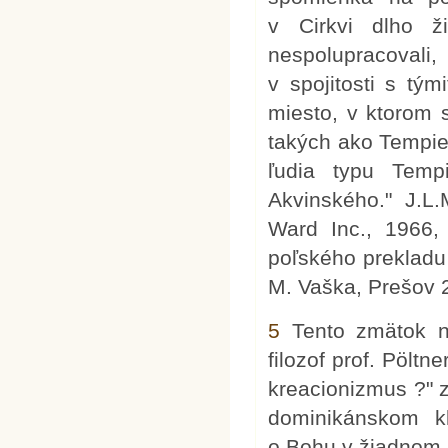
v Cirkvi dlho ž
nespolupracovali
v spojitosti s tý
miesto, v ktorom 
takých ako Tempie
ľudia typu Temp
Akvinského." J.L
Ward Inc., 1966,
poľského prekladu
M. Vaška, Prešov 2
5
Tento zmätok n
filozof prof. Pölt
kreacionizmus ?" 
dominikánskom kl
o Bohu v žiadnom p