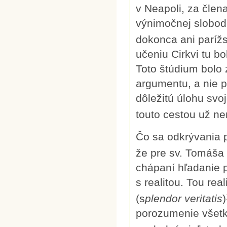
v Neapoli, za člena
výnimočnej slobod
dokonca ani parížs
učeniu Cirkvi tu b
Toto štúdium bolo 
argumentu, a nie p
dôležitú úlohu sv
touto cestou už n
Čo sa odkrývania 
že pre sv. Tomáša
chápaní hľadanie 
s realitou. Tou re
(s
plendor veritatis
)
porozumenie všetk