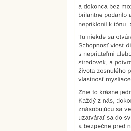
a dokonca bez možn
brilantne podarilo
nepriklonil k tónu
Tu niekde sa otvá
Schopnosť viesť d
s nepriateľmi aleb
stredovek, a potvr
života zosnulého 
vlastnosť mysliaceh
Znie to krásne jed
Každý z nás, dokon
znásobujúcu sa ve
uzatvárať sa do sv
a bezpečne pred n