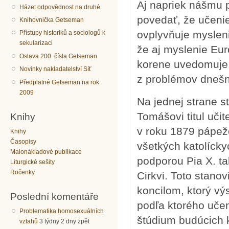
Aj napriek nášmu
Házet odpovědnost na druhé
povedať, že učeni
Knihovnička Getseman
ovplyvňuje myslenie
Přístupy historiků a sociologů k
sekularizaci
že aj myslenie Eur
Oslava 200. čísla Getseman
korene uvedomuje a
Novinky nakladatelství Síť
z problémov dnešn
Předplatné Getseman na rok
2009
Na jednej strane sto
Tomášovi titul učit
Knihy
v roku 1879 pápež
Knihy
Časopisy
všetkých katolícky
Malonákladové publikace
podporou Pia X. ta
Liturgické sešity
Ročenky
Cirkvi. Toto stanov
koncilom, ktorý vý
Poslední komentáře
podľa ktorého učen
Problematika homosexuálních
štúdium budúcich 
vztahů
3 týdny 2 dny zpět