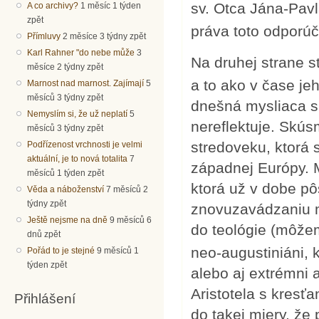
sv. Otca Jána-Pavl
A co archivy?
1 měsíc 1 týden
zpět
práva toto odporúča
Přímluvy
2 měsíce 3 týdny zpět
Karl Rahner "do nebe může
3
Na druhej strane s
měsíce 2 týdny zpět
a to ako v čase je
Marnost nad marnost. Zajímají
5
měsíců 3 týdny zpět
dnešná mysliaca sp
Nemyslím si, že už neplatí
5
nereflektuje. Skúsm
měsíců 3 týdny zpět
stredoveku, ktorá 
Podřízenost vrchnosti je velmi
aktuální, je to nová totalita
7
západnej Európy. 
měsíců 1 týden zpět
ktorá už v dobe pô
Věda a náboženství
7 měsíců 2
týdny zpět
znovuzavádzaniu my
Ještě nejsme na dně
9 měsíců 6
do teológie (môže
dnů zpět
neo-augustiniáni, 
Pořád to je stejné
9 měsíců 1
týden zpět
alebo aj extrémni ar
Aristotela s kresť
Přihlášení
do takej miery, že