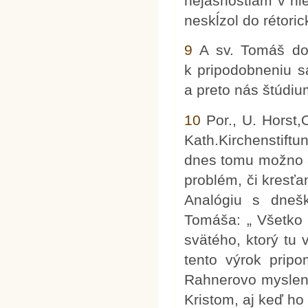
nejasnostiam v ni
neskĺzol do rétoric
9
A sv. Tomáš do
k pripodobneniu s
a preto nás štúdiu
10
Por., U. Horst,
Kath.Kirchenstift
dnes tomu možno a
problém, či kresť
Analógiu s dnešk
Tomáša: „ Všetko 
svätého, ktorý tu 
tento výrok pripo
Rahnerovo myslenie
Kristom, aj keď ho