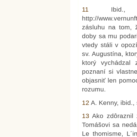
11
Ibid.,
http://www.vernun
zásluhu na tom, ž
doby sa mu podaril
vtedy stáli v opoz
sv. Augustína, ktor
ktorý vychádzal
poznaní si vlastn
objasniť len pomoc
rozumu.
12
A. Kenny, ibid., 
13
Ako zdôraznil z
Tomášovi sa nedá o
Le thomisme, L´in