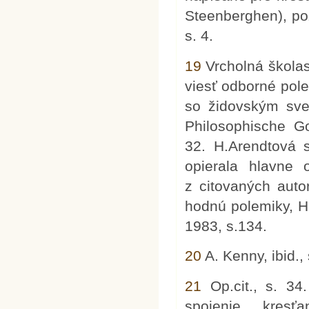
Steenberghen), poz
s. 4.
19
Vrcholná školas
viesť odborné pole
so židovským sve
Philosophische Go
32. H.Arendtová 
opierala hlavne 
z citovaných auto
hodnú polemiky, H. 
1983, s.134.
20
A. Kenny, ibid., 
21
Op.cit., s. 34
spojenie kresťa