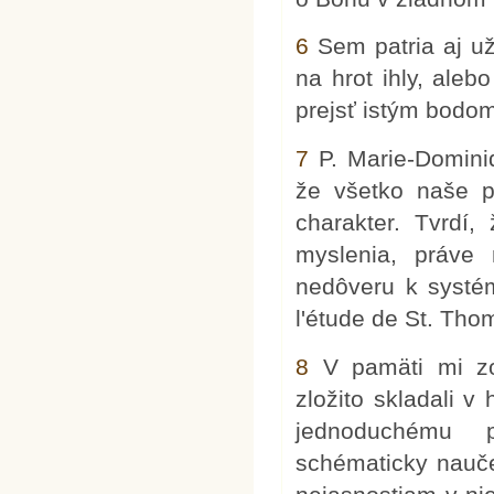
6
Sem patria aj už
na hrot ihly, ale
prejsť istým bodom
7
P. Marie-Domini
že všetko naše p
charakter. Tvrdí,
myslenia, práve
nedôveru k systé
l'étude de St. Tho
8
V pamäti mi zos
zložito skladali v
jednoduchému p
schématicky nauče