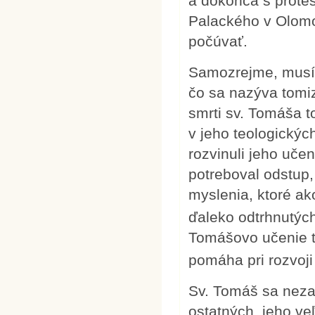
a dokonca s protes
Palackého v Olomo
počúvať.
Samozrejme, musím
čo sa nazýva tom
smrti sv. Tomáša 
v jeho teologickýc
rozvinuli jeho uče
potreboval odstup,
myslenia, ktoré ak
ďaleko odtrhnutých
Tomášovo učenie t
pomáha pri rozvoj
Sv. Tomáš sa neza
ostatných, jeho ve