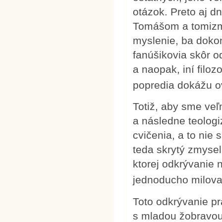
otázok. Preto aj dn
Tomášom a tomizmo
myslenie, ba dokonc
fanúšikovia skôr 
a naopak, iní filoz
popredia dokážu ov
Totiž, aby sme veľ
a následne teologi
cvičenia, a to nie
teda skrytý zmysel
ktorej odkrývanie 
jednoducho milova
Toto odkrývanie pr
s mladou žobravou 