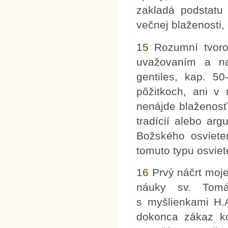
zakladá podstatu
večnej blaženosti, q
15
Rozumní tvorov
uvažovaním a na
gentiles, kap. 5
pôžitkoch, ani v 
nenájde blaženosť
tradícií alebo ar
Božského osviete
tomuto typu osviete
16
Prvý náčrt moje
náuky sv. Tomá
s myšlienkami H.A
dokonca zákaz ko