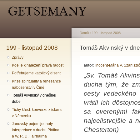
Hlavní menu
Sekundární menu
Př
hl
o
Domů
›
199 - listopad 2008
199 - listopad 2008
Jste zde
Tomáš Akvinský v dne
Zprávy
autor:
Inocent-Mária V. Szaniszl
Kde je k nalezení pravá radost
Potřebujeme katolický disent
„
Sv. Tomáš Akvins
Krize spirituality a renesance
ducha tým, že zmi
náboženství v Číně
cesty vedeckého
Tomáš Akvinský v dnešnej
vrátil ich dôstojn
dobe
Tichý křest: konverze z islámu
sa overenými fak
v Německu
najcelistvejšie a n
Janovský pojem jednoty:
Chesterton)
interpretace v duchu Plótina
a W. R. D. Fairbairna