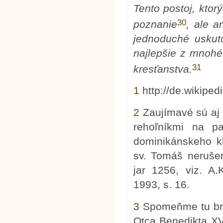
Tento postoj, kto
30
poznanie
, ale a
jednoduché uskuto
najlepšie z mnohé
31
kresťanstva.
1
http://de.wikipe
2
Zaujímavé sú aj 
rehoľníkmi na par
dominikánskeho k
sv. Tomáš nerušen
jar 1256, viz. A
1993, s. 16.
3
Spomeňme tu bri
Otca Benedikta XVI