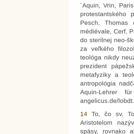
´Aquin, Vrin, Pari
protestantského 
Pesch, Thomas d
médiévale, Cerf, P
do sterilnej neo-š
za veľkého filoz
teológa nikdy neuz
prezident pápež
metafyziky a teo
antropológia nadč
Aquin-Lehrer für
angelicus.de/lobdt.
14
To, čo sv. To
Aristotelom nazý
spásy, rovnako 