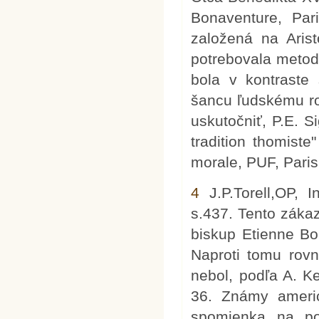
Bonaventure, Par
založená na Arist
potrebovala metod
bola v kontraste
šancu ľudskému ro
uskutočniť, P.E. 
tradition thomiste
morale, PUF, Paris
4
J.P.Torell,OP, 
s.437. Tento zákaz
biskup Etienne Bo
Naproti tomu rovn
nebol, podľa A. Ke
36. Známy americ
spomienka na po