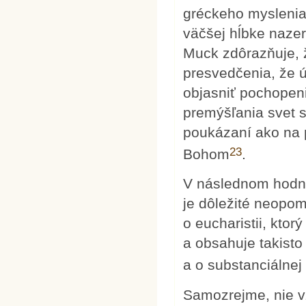
gréckeho myslenia,
väčšej hĺbke nazer
Muck zdôrazňuje, 
presvedčenia, že 
objasniť pochopeni
premýšľania svet 
poukázaní ako na 
23
Bohom
.
V následnom hodno
je dôležité neopom
o eucharistii, kto
a obsahuje takisto
a o substanciálne
Samozrejme, nie v