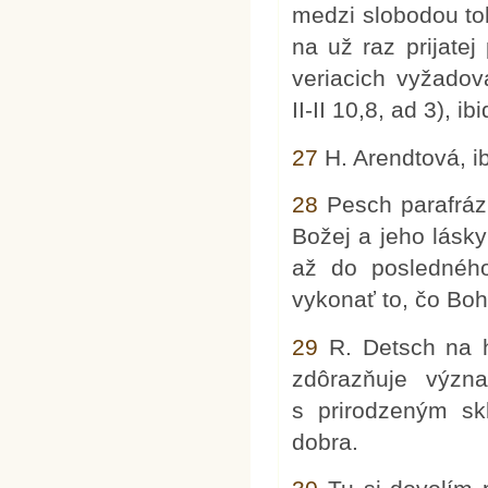
medzi slobodou toh
na už raz prijatej
veriacich vyžado
II-II 10,8, ad 3), ibi
27
H. Arendtová, ib
28
Pesch parafrázuj
Božej a jeho lásk
až do posledného
vykonať to, čo Boh u
29
R. Detsch na h
zdôrazňuje význa
s prirodzeným sk
dobra.