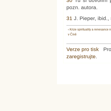
30
Tu si dovolím 
pozn. autora.
31
J. Pieper, ibid.,
‹ Krize spirituality a renesance
v Číně
Verze pro tisk
Pr
zaregistrujte
.