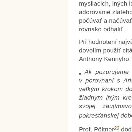
mysliacich, iných 
adorovanie zlatého 
počúvať a načúvať
rovnako odhaliť.
Pri hodnotení naj
dovolím použiť cit
Anthony Kennyho:
„
Ak pozorujeme 
v porovnaní s Aris
veľkým krokom dop
žiadnym iným kre
svojej zaujímav
pokresťanskej dob
22
Prof. Pöltner
dodá