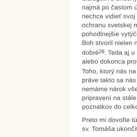
najmä po častom ú
nechce vidieť svo
ochranu svetskej m
pohodlnejšie vytýč
Boh stvoril nielen 
28
dobré
. Teda aj u
alebo dokonca pro
Toho, ktorý nás na
práve takto sa nás
nemáme nárok vše
pripravení na stál
poznatkov do celkov
Preto mi dovoľte tú
sv. Tomáša ukončiť