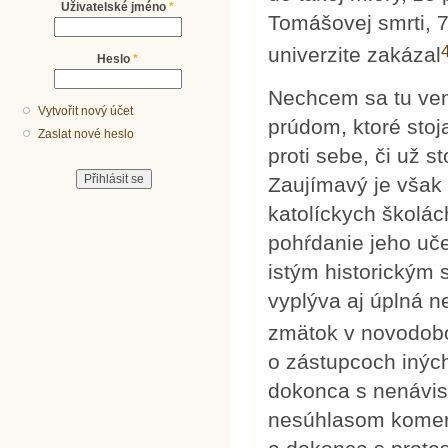
Uživatelské jméno
*
Tomášovej smrti, 7
univerzite zakázal
Heslo
*
Nechcem sa tu ven
Vytvořit nový účet
prúdom, ktoré stoj
Zaslat nové heslo
proti sebe, či už 
Zaujímavý je však
katolíckych školác
pohŕdanie jeho u
istým historickým
vyplýva aj úplná n
zmätok v novodob
o zástupcoch iných
dokonca s nenávis
nesúhlasom koment